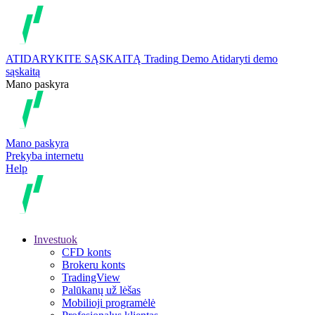
ATIDARYKITE SĄSKAITĄ
Trading
Demo
Atidaryti demo
sąskaitą
Mano paskyra
Mano paskyra
Prekyba internetu
Help
Investuok
CFD konts
Brokeru konts
TradingView
Palūkanų už lėšas
Mobilioji programėlė