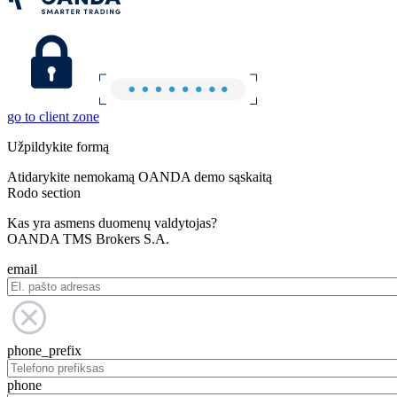
go to client zone
Užpildykite formą
Atidarykite nemokamą OANDA demo sąskaitą
Rodo section
Kas yra asmens duomenų valdytojas?
OANDA TMS Brokers S.A.
email
phone_prefix
phone