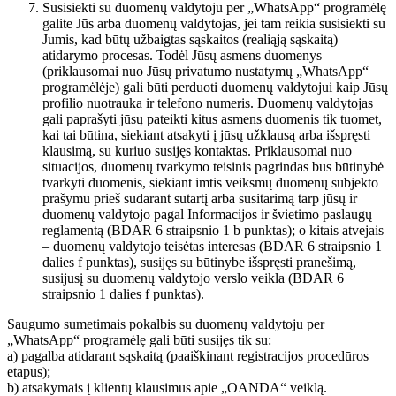
Susisiekti su duomenų valdytoju per „WhatsApp“ programėlę
galite Jūs arba duomenų valdytojas, jei tam reikia susisiekti su
Jumis, kad būtų užbaigtas sąskaitos (realiąją sąskaitą)
atidarymo procesas. Todėl Jūsų asmens duomenys
(priklausomai nuo Jūsų privatumo nustatymų „WhatsApp“
programėlėje) gali būti perduoti duomenų valdytojui kaip Jūsų
profilio nuotrauka ir telefono numeris. Duomenų valdytojas
gali paprašyti jūsų pateikti kitus asmens duomenis tik tuomet,
kai tai būtina, siekiant atsakyti į jūsų užklausą arba išspręsti
klausimą, su kuriuo susijęs kontaktas. Priklausomai nuo
situacijos, duomenų tvarkymo teisinis pagrindas bus būtinybė
tvarkyti duomenis, siekiant imtis veiksmų duomenų subjekto
prašymu prieš sudarant sutartį arba susitarimą tarp jūsų ir
duomenų valdytojo pagal Informacijos ir švietimo paslaugų
reglamentą (BDAR 6 straipsnio 1 b punktas); o kitais atvejais
– duomenų valdytojo teisėtas interesas (BDAR 6 straipsnio 1
dalies f punktas), susijęs su būtinybe išspręsti pranešimą,
susijusį su duomenų valdytojo verslo veikla (BDAR 6
straipsnio 1 dalies f punktas).
Saugumo sumetimais pokalbis su duomenų valdytoju per
„WhatsApp“ programėlę gali būti susijęs tik su:
a) pagalba atidarant sąskaitą (paaiškinant registracijos procedūros
etapus);
b) atsakymais į klientų klausimus apie „OANDA“ veiklą.