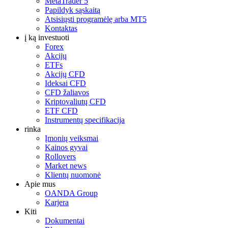
MetaTrader 5
Papildyk sąskaitą
Atsisiųsti programėlę arba MT5
Kontaktas
į ką investuoti
Forex
Akcijų
ETFs
Akcijų CFD
Ideksai CFD
CFD žaliavos
Kriptovaliutų CFD
ETF CFD
Instrumentų specifikacija
rinka
Įmonių veiksmai
Kainos gyvai
Rollovers
Market news
Klientų nuomonė
Apie mus
OANDA Group
Karjera
Kiti
Dokumentai