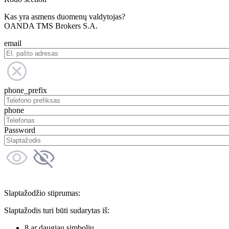
Kas yra asmens duomenų valdytojas?
OANDA TMS Brokers S.A.
email
phone_prefix
phone
Password
Slaptažodžio stiprumas:
Slaptažodis turi būti sudarytas iš:
8 ar daugiau simbolių