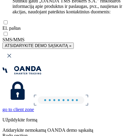
Sutinku gauti „OANDA TMS Brokers S.A.” rinkodaros
informaciją apie produktus ir paslaugas, pvz., naujienas ir
akcijas, naudojant pateiktus kontaktinius duomenis:
El. paštas
SMS/MMS
ATSIDARYKITE DEMO SĄSKAITĄ »
go to client zone
Užpildykite formą
Atidarykite nemokamą OANDA demo sąskaitą
Rodo section