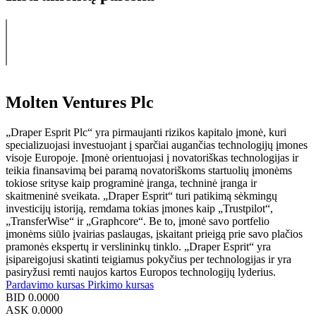
Molten Ventures Plc
„Draper Esprit Plc“ yra pirmaujanti rizikos kapitalo įmonė, kuri
specializuojasi investuojant į sparčiai augančias technologijų įmones
visoje Europoje. Įmonė orientuojasi į novatoriškas technologijas ir
teikia finansavimą bei paramą novatoriškoms startuolių įmonėms
tokiose srityse kaip programinė įranga, techninė įranga ir
skaitmeninė sveikata. „Draper Esprit“ turi patikimą sėkmingų
investicijų istoriją, remdama tokias įmones kaip „Trustpilot“,
„TransferWise“ ir „Graphcore“. Be to, įmonė savo portfelio
įmonėms siūlo įvairias paslaugas, įskaitant prieigą prie savo plačios
pramonės ekspertų ir verslininkų tinklo. „Draper Esprit“ yra
įsipareigojusi skatinti teigiamus pokyčius per technologijas ir yra
pasiryžusi remti naujos kartos Europos technologijų lyderius.
Pardavimo kursas
Pirkimo kursas
BID
0.0000
ASK
0.0000