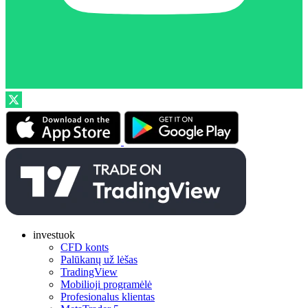
investuok
CFD konts
Palūkanų už lėšas
TradingView
Mobilioji programėlė
Profesionalus klientas