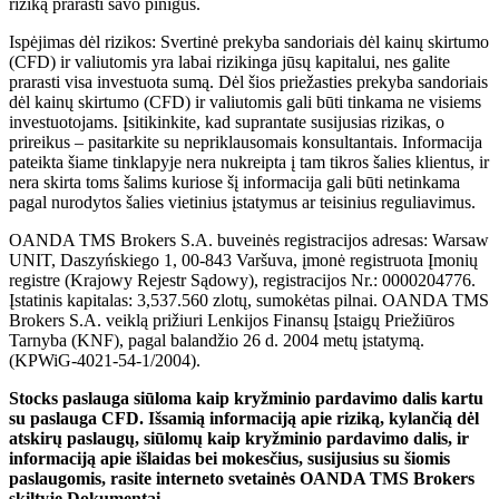
riziką prarasti savo pinigus.
Ispėjimas dėl rizikos: Svertinė prekyba sandoriais dėl kainų skirtumo
(CFD) ir valiutomis yra labai rizikinga jūsų kapitalui, nes galite
prarasti visa investuota sumą. Dėl šios priežasties prekyba sandoriais
dėl kainų skirtumo (CFD) ir valiutomis gali būti tinkama ne visiems
investuotojams. Įsitikinkite, kad suprantate susijusias rizikas, o
prireikus – pasitarkite su nepriklausomais konsultantais. Informacija
pateikta šiame tinklapyje nera nukreipta į tam tikros šalies klientus, ir
nera skirta toms šalims kuriose šį informacija gali būti netinkama
pagal nurodytos šalies vietinius įstatymus ar teisinius reguliavimus.
OANDA TMS Brokers S.A. buveinės registracijos adresas: Warsaw
UNIT, Daszyńskiego 1, 00-843 Varšuva, įmonė registruota Įmonių
registre (Krajowy Rejestr Sądowy), registracijos Nr.: 0000204776.
Įstatinis kapitalas: 3,537.560 zlotų, sumokėtas pilnai. OANDA TMS
Brokers S.A. veiklą prižiuri Lenkijos Finansų Įstaigų Priežiūros
Tarnyba (KNF), pagal balandžio 26 d. 2004 metų įstatymą.
(KPWiG-4021-54-1/2004).
Stocks paslauga siūloma kaip kryžminio pardavimo dalis kartu
su paslauga CFD. Išsamią informaciją apie riziką, kylančią dėl
atskirų paslaugų, siūlomų kaip kryžminio pardavimo dalis, ir
informaciją apie išlaidas bei mokesčius, susijusius su šiomis
paslaugomis, rasite interneto svetainės OANDA TMS Brokers
skiltyje Dokumentai.