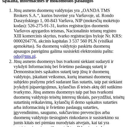
sąskaita, informacinės ir mokomosios paslaugos
Jūsų asmens duomenų valdytojas yra „OANDA TMS
Brokers S.A.“, kurios buveinė yra Varšuvoje, ul. Rondo
Daszyńskiego 1, 00-843 Varšuva, NIP (mokesčių mokėtojo
kodas): 526-275-91-31, kurios registracijos duomenis
Varšuvos apygardos teismas, Nacionalinio teismų registro
XIII komercinis skyrius, tvarko registracijos byloje Nr. KRS:
0000204776, akcinis kapitalas 3 537 560 PLN (visiškai
apmokėtas). Su duomenų valdytojo paskirtu duomenų
apsaugos pareigūnu galima susisiekti elektroniniu paštu:
odo@tms.pl
.
Jūsų asmens duomenys bus tvarkomi siekiant sudaryti ir
vykdyti Informacinių bei švietimo paslaugų sutartį ir
Demonstracinės sąskaitos sutartį tarp jūsų ir duomenų
valdytojo, įskaitant veiksmus, kurių imamasi duomenų
subjekto prašymu prieš sudarant šias sutartis, taip pat siekiant
įvykdyti įsipareigojimus, kylančius iš teisės aktų dėl sutikimo
tvarkymo. Jūsų asmens duomenys taip pat bus tvarkomi
duomenų valdytojo teisėtų interesų tikslais, pavyzdžiui, teisėtų
sutartinių reikalavimų, kylančių iš demo sąskaitos sutarties
arba informacinių ir švietimo paslaugų sutarties,
įgyvendinimo, saugumo, sukčiavimo prevencijos arba
duomenų valdytojo tiesioginės rinkodaros ir susisiekimo su
jumis kitais nei pirmiau nurodytais atvejais, kai tai yra