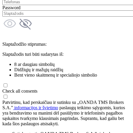
Password
Slaptažodžio stiprumas:
Slaptažodis turi būti sudarytas iš:
8 ar daugiau simbolių
Didžiųjų ir mažųjų raidžių
Bent vieno skaitmenų ir specialiojo simbolio
Check all consents
Patvirtinu, kad perskaičiau ir sutinku su „OANDA TMS Brokers
S.A.”
informacijos ir švietimo
paslaugų teikimo sąlygomis, kurios
yra bendravimo su manimi dėl pasiūlymo ir telefoninės pagalbos
sąskaitos tvarkymo klausimais pagrindas. Suprantu, kad galiu bet
kada šios paslaugos atsisakyti.