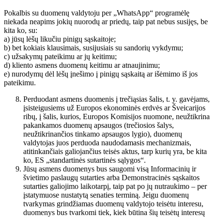
Pokalbis su duomenų valdytoju per „WhatsApp“ programėlę
niekada neapims jokių nuorodų ar priedų, taip pat nebus susijęs, be
kita ko, su:
a) jūsų lėšų likučiu pinigų sąskaitoje;
b) bet kokiais klausimais, susijusiais su sandorių vykdymu;
c) užsakymų pateikimu ar jų keitimu;
d) kliento asmens duomenų keitimu ar atnaujinimu;
e) nurodymų dėl lėšų įnešimo į pinigų sąskaitą ar išėmimo iš jos
pateikimu.
Perduodant asmens duomenis į trečiąsias šalis, t. y. gavėjams,
įsisteigusiems už Europos ekonominės erdvės ar Šveicarijos
ribų, į šalis, kurios, Europos Komisijos nuomone, neužtikrina
pakankamos duomenų apsaugos (trečiosios šalys,
neužtikrinančios tinkamo apsaugos lygio), duomenų
valdytojas juos perduoda naudodamasis mechanizmais,
atitinkančiais galiojančius teisės aktus, tarp kurių yra, be kita
ko, ES „standartinės sutartinės sąlygos“.
Jūsų asmens duomenys bus saugomi visą Informacinių ir
švietimo paslaugų sutarties arba Demonstracinės sąskaitos
sutarties galiojimo laikotarpį, taip pat po jų nutraukimo – per
įstatymuose nustatytą senaties terminą. Jeigu duomenų
tvarkymas grindžiamas duomenų valdytojo teisėtu interesu,
duomenys bus tvarkomi tiek, kiek būtina šių teisėtų interesų