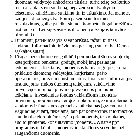
duomenų valdytojo rinkodaros tikslais, turite teisę bet kuriuo
metu atšaukti savo sutikimą, nepažeidžiant tvarkymo
teisėtumo, grindžiamo sutikimu iki jo atšaukimo. Jei manote,
kad jūsų duomenys tvarkomi pažeidžiant teisinius
reikalavimus, galite pateikti skundą kompetentingai priežiūros
institucijai – Lenkijos asmens duomenų apsaugos tarnybos
pirmininkui.
Duomenų pateikimas yra savanoriškas, tačiau būtinas
sudarant Informacinių ir švietimo paslaugų sutartį bei Demo
sąskaitos sutartį.
Jūsų asmens duomenys gali būti perduodami šioms subjektų
kategorijoms: bankams, greitųjų mokėjimų paslaugas
teikiantiems subjektams, įmonėms iš kapitalo grupės, kuriai
priklauso duomenų valdytojas, kurjeriams, pašto
operatoriams, priežiūros institucijoms, finansinės informacijos
institucijoms, rinkos duomenų teikėjams, sukčiavimo
prevencijos ir pinigų plovimo prevencijos priemonių
teikėjams, investicinius fondus valdančioms įmonėms,
priemonių, programinės įrangos ir platformų, skirtų aptarnauti
sandorius ir finansines operacijas, atliekamas įgyvendinant
Pagrindinę sutartį, tiekėjams, taip pat komercinės informacijos
siuntimui elektroninėmis ryšio priemonėmis, teisininkams,
audito įmonėms, konsultavimo įmonėms, „WhatsApp“
programos teikėjui ir įmonėms, teikiančioms serverius bei
saugančioms duomenis.