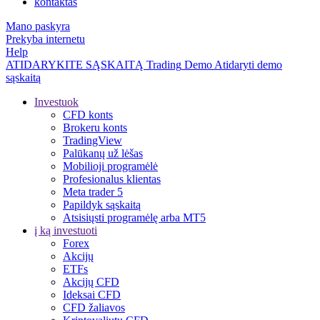
kontaktas
Mano paskyra
Prekyba internetu
Help
ATIDARYKITE SĄSKAITĄ
Trading
Demo
Atidaryti demo
sąskaitą
Investuok
CFD konts
Brokeru konts
TradingView
Palūkanų už lėšas
Mobilioji programėlė
Profesionalus klientas
Meta trader 5
Papildyk sąskaitą
Atsisiųsti programėlę arba MT5
į ką investuoti
Forex
Akcijų
ETFs
Akcijų CFD
Ideksai CFD
CFD žaliavos