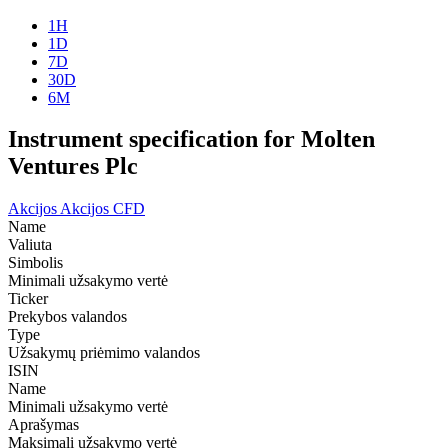
1H
1D
7D
30D
6M
Instrument specification for Molten
Ventures Plc
Akcijos
Akcijos CFD
Name
Valiuta
Simbolis
Minimali užsakymo vertė
Ticker
Prekybos valandos
Type
Užsakymų priėmimo valandos
ISIN
Name
Minimali užsakymo vertė
Aprašymas
Maksimali užsakymo vertė