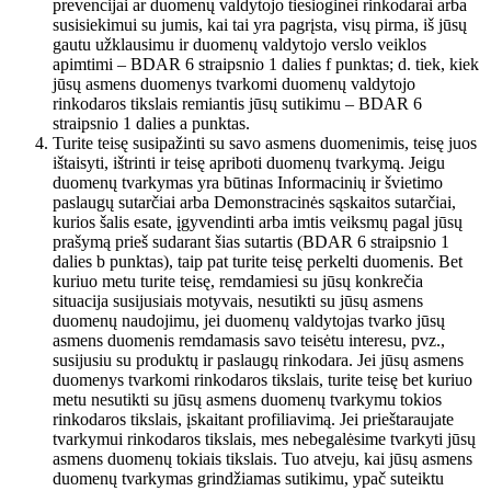
prevencijai ar duomenų valdytojo tiesioginei rinkodarai arba
susisiekimui su jumis, kai tai yra pagrįsta, visų pirma, iš jūsų
gautu užklausimu ir duomenų valdytojo verslo veiklos
apimtimi – BDAR 6 straipsnio 1 dalies f punktas; d. tiek, kiek
jūsų asmens duomenys tvarkomi duomenų valdytojo
rinkodaros tikslais remiantis jūsų sutikimu – BDAR 6
straipsnio 1 dalies a punktas.
Turite teisę susipažinti su savo asmens duomenimis, teisę juos
ištaisyti, ištrinti ir teisę apriboti duomenų tvarkymą. Jeigu
duomenų tvarkymas yra būtinas Informacinių ir švietimo
paslaugų sutarčiai arba Demonstracinės sąskaitos sutarčiai,
kurios šalis esate, įgyvendinti arba imtis veiksmų pagal jūsų
prašymą prieš sudarant šias sutartis (BDAR 6 straipsnio 1
dalies b punktas), taip pat turite teisę perkelti duomenis. Bet
kuriuo metu turite teisę, remdamiesi su jūsų konkrečia
situacija susijusiais motyvais, nesutikti su jūsų asmens
duomenų naudojimu, jei duomenų valdytojas tvarko jūsų
asmens duomenis remdamasis savo teisėtu interesu, pvz.,
susijusiu su produktų ir paslaugų rinkodara. Jei jūsų asmens
duomenys tvarkomi rinkodaros tikslais, turite teisę bet kuriuo
metu nesutikti su jūsų asmens duomenų tvarkymu tokios
rinkodaros tikslais, įskaitant profiliavimą. Jei prieštaraujate
tvarkymui rinkodaros tikslais, mes nebegalėsime tvarkyti jūsų
asmens duomenų tokiais tikslais. Tuo atveju, kai jūsų asmens
duomenų tvarkymas grindžiamas sutikimu, ypač suteiktu