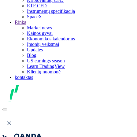
Kriptovaliutų CFD
ETF CFD
Instrumentų specifikacija
SpaceX
Rinka
Market news
Kainos gyvai
Ekonomikos kalendorius
Įmonių veiksmai
Updates
Blog
US earnings season
Learn TradingView
Klientų nuomonė
kontaktas