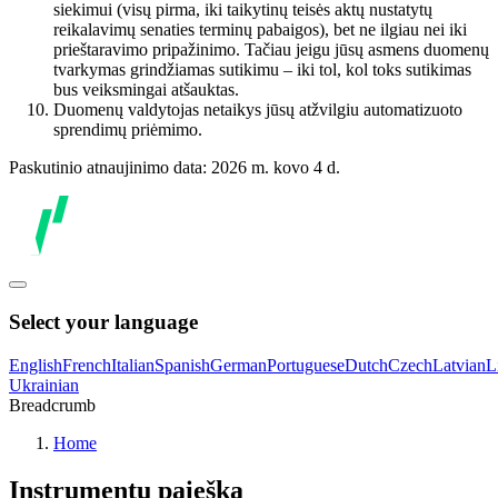
siekimui (visų pirma, iki taikytinų teisės aktų nustatytų
reikalavimų senaties terminų pabaigos), bet ne ilgiau nei iki
prieštaravimo pripažinimo. Tačiau jeigu jūsų asmens duomenų
tvarkymas grindžiamas sutikimu – iki tol, kol toks sutikimas
bus veiksmingai atšauktas.
Duomenų valdytojas netaikys jūsų atžvilgiu automatizuoto
sprendimų priėmimo.
Paskutinio atnaujinimo data: 2026 m. kovo 4 d.
Select your language
English
French
Italian
Spanish
German
Portuguese
Dutch
Czech
Latvian
L
Ukrainian
Breadcrumb
Home
Instrumentų paieška