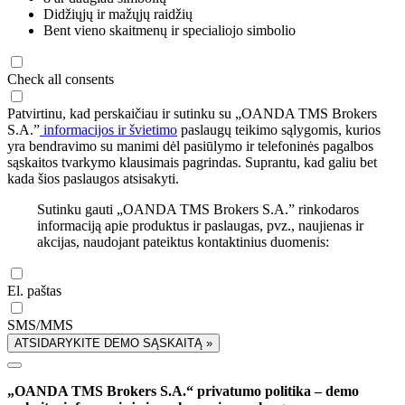
Didžiųjų ir mažųjų raidžių
Bent vieno skaitmenų ir specialiojo simbolio
Check all consents
Patvirtinu, kad perskaičiau ir sutinku su „OANDA TMS Brokers
S.A.”
informacijos ir švietimo
paslaugų teikimo sąlygomis, kurios
yra bendravimo su manimi dėl pasiūlymo ir telefoninės pagalbos
sąskaitos tvarkymo klausimais pagrindas. Suprantu, kad galiu bet
kada šios paslaugos atsisakyti.
Sutinku gauti „OANDA TMS Brokers S.A.” rinkodaros
informaciją apie produktus ir paslaugas, pvz., naujienas ir
akcijas, naudojant pateiktus kontaktinius duomenis:
El. paštas
SMS/MMS
ATSIDARYKITE DEMO SĄSKAITĄ »
„OANDA TMS Brokers S.A.“ privatumo politika – demo