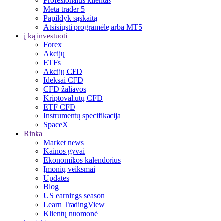
Profesionalus klientas
Meta trader 5
Papildyk sąskaitą
Atsisiųsti programėlę arba MT5
į ką investuoti
Forex
Akcijų
ETFs
Akcijų CFD
Ideksai CFD
CFD žaliavos
Kriptovaliutų CFD
ETF CFD
Instrumentų specifikacija
SpaceX
Rinka
Market news
Kainos gyvai
Ekonomikos kalendorius
Įmonių veiksmai
Updates
Blog
US earnings season
Learn TradingView
Klientų nuomonė