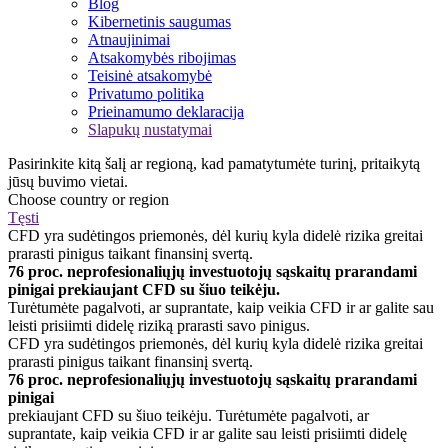
Blog
Kibernetinis saugumas
Atnaujinimai
Atsakomybės ribojimas
Teisinė atsakomybė
Privatumo politika
Prieinamumo deklaracija
Slapukų nustatymai
Pasirinkite kitą šalį ar regioną, kad pamatytumėte turinį, pritaikytą
jūsų buvimo vietai.
Choose country or region
Tęsti
CFD yra sudėtingos priemonės, dėl kurių kyla didelė rizika greitai
prarasti pinigus taikant finansinį svertą.
76 proc. neprofesionaliųjų investuotojų sąskaitų prarandami
pinigai prekiaujant CFD su šiuo teikėju.
Turėtumėte pagalvoti, ar suprantate, kaip veikia CFD ir ar galite sau
leisti prisiimti didelę riziką prarasti savo pinigus.
CFD yra sudėtingos priemonės, dėl kurių kyla didelė rizika greitai
prarasti pinigus taikant finansinį svertą.
76 proc. neprofesionaliųjų investuotojų sąskaitų prarandami
pinigai
prekiaujant CFD su šiuo teikėju. Turėtumėte pagalvoti, ar
suprantate, kaip veikia CFD ir ar galite sau leisti prisiimti didelę