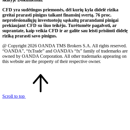
CFD yra sudėtingos priemonės, dėl kurių kyla didelė rizika
greitai prarasti pinigus taikant finansinį svertą. 76 proc.
neprofesionaliųjų investuotojų sąskaitų prarandami pinigai
prekiaujant CFD su šiuo teikėju. Turėtumėte pagalvoti, ar
suprantate, kaip veikia CFD ir ar galite sau leisti prisiimti didelę
riziką prarasti savo pinigus.
@ Copyright 2026 OANDA TMS Brokers S.A. All rights reserved.
“OANDA”, “fxTrade” and OANDA’s “fx” family of trademarks are
owned by OANDA Corporation. All other trademarks appearing on
this website are the property of their respective owner.
Scroll to top