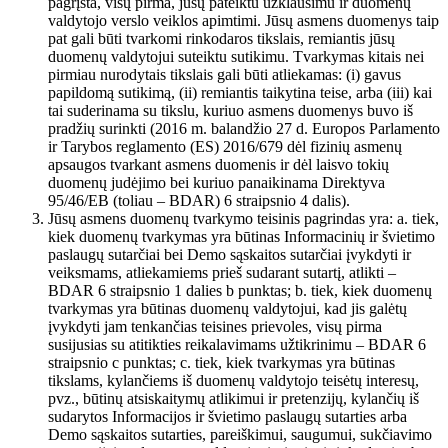
pagrįsta, visų pirma, jūsų pateiktu užklausimu ir duomenų
valdytojo verslo veiklos apimtimi. Jūsų asmens duomenys taip
pat gali būti tvarkomi rinkodaros tikslais, remiantis jūsų
duomenų valdytojui suteiktu sutikimu. Tvarkymas kitais nei
pirmiau nurodytais tikslais gali būti atliekamas: (i) gavus
papildomą sutikimą, (ii) remiantis taikytina teise, arba (iii) kai
tai suderinama su tikslu, kuriuo asmens duomenys buvo iš
pradžių surinkti (2016 m. balandžio 27 d. Europos Parlamento
ir Tarybos reglamento (ES) 2016/679 dėl fizinių asmenų
apsaugos tvarkant asmens duomenis ir dėl laisvo tokių
duomenų judėjimo bei kuriuo panaikinama Direktyva
95/46/EB (toliau – BDAR) 6 straipsnio 4 dalis).
Jūsų asmens duomenų tvarkymo teisinis pagrindas yra: a. tiek,
kiek duomenų tvarkymas yra būtinas Informacinių ir švietimo
paslaugų sutarčiai bei Demo sąskaitos sutarčiai įvykdyti ir
veiksmams, atliekamiems prieš sudarant sutartį, atlikti –
BDAR 6 straipsnio 1 dalies b punktas; b. tiek, kiek duomenų
tvarkymas yra būtinas duomenų valdytojui, kad jis galėtų
įvykdyti jam tenkančias teisines prievoles, visų pirma
susijusias su atitikties reikalavimams užtikrinimu – BDAR 6
straipsnio c punktas; c. tiek, kiek tvarkymas yra būtinas
tikslams, kylančiems iš duomenų valdytojo teisėtų interesų,
pvz., būtinų atsiskaitymų atlikimui ir pretenzijų, kylančių iš
sudarytos Informacijos ir švietimo paslaugų sutarties arba
Demo sąskaitos sutarties, pareiškimui, saugumui, sukčiavimo