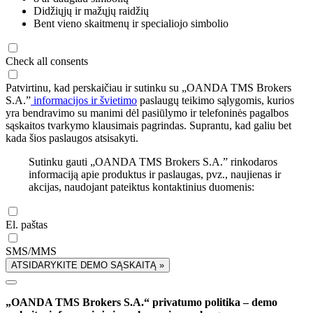
Didžiųjų ir mažųjų raidžių
Bent vieno skaitmenų ir specialiojo simbolio
Check all consents
Patvirtinu, kad perskaičiau ir sutinku su „OANDA TMS Brokers
S.A.”
informacijos ir švietimo
paslaugų teikimo sąlygomis, kurios
yra bendravimo su manimi dėl pasiūlymo ir telefoninės pagalbos
sąskaitos tvarkymo klausimais pagrindas. Suprantu, kad galiu bet
kada šios paslaugos atsisakyti.
Sutinku gauti „OANDA TMS Brokers S.A.” rinkodaros
informaciją apie produktus ir paslaugas, pvz., naujienas ir
akcijas, naudojant pateiktus kontaktinius duomenis:
El. paštas
SMS/MMS
ATSIDARYKITE DEMO SĄSKAITĄ »
„OANDA TMS Brokers S.A.“ privatumo politika – demo