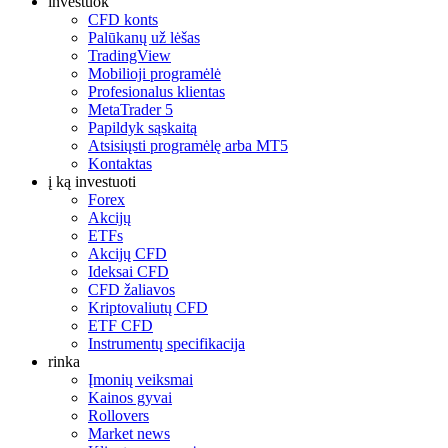
investuok
CFD konts
Palūkanų už lėšas
TradingView
Mobilioji programėlė
Profesionalus klientas
MetaTrader 5
Papildyk sąskaitą
Atsisiųsti programėlę arba MT5
Kontaktas
į ką investuoti
Forex
Akcijų
ETFs
Akcijų CFD
Ideksai CFD
CFD žaliavos
Kriptovaliutų CFD
ETF CFD
Instrumentų specifikacija
rinka
Įmonių veiksmai
Kainos gyvai
Rollovers
Market news