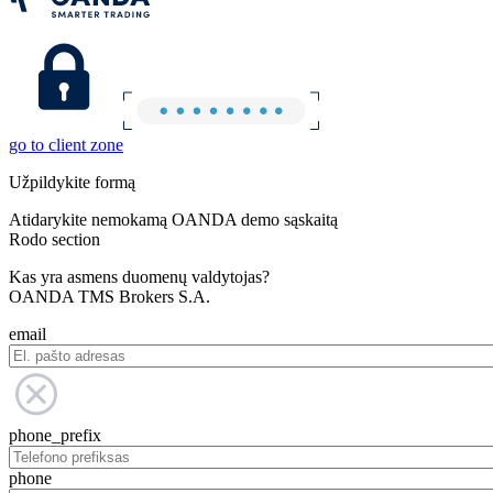
go to client zone
Užpildykite formą
Atidarykite nemokamą OANDA demo sąskaitą
Rodo section
Kas yra asmens duomenų valdytojas?
OANDA TMS Brokers S.A.
email
phone_prefix
phone