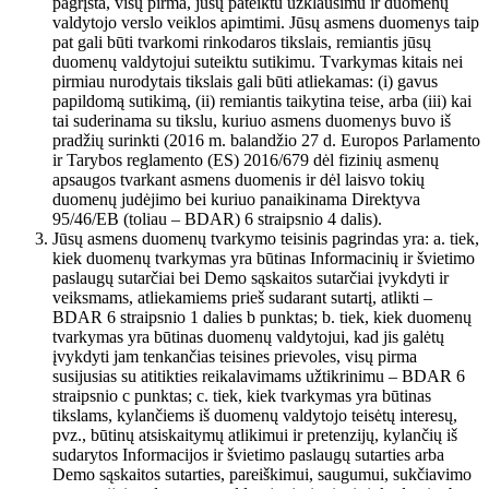
pagrįsta, visų pirma, jūsų pateiktu užklausimu ir duomenų
valdytojo verslo veiklos apimtimi. Jūsų asmens duomenys taip
pat gali būti tvarkomi rinkodaros tikslais, remiantis jūsų
duomenų valdytojui suteiktu sutikimu. Tvarkymas kitais nei
pirmiau nurodytais tikslais gali būti atliekamas: (i) gavus
papildomą sutikimą, (ii) remiantis taikytina teise, arba (iii) kai
tai suderinama su tikslu, kuriuo asmens duomenys buvo iš
pradžių surinkti (2016 m. balandžio 27 d. Europos Parlamento
ir Tarybos reglamento (ES) 2016/679 dėl fizinių asmenų
apsaugos tvarkant asmens duomenis ir dėl laisvo tokių
duomenų judėjimo bei kuriuo panaikinama Direktyva
95/46/EB (toliau – BDAR) 6 straipsnio 4 dalis).
Jūsų asmens duomenų tvarkymo teisinis pagrindas yra: a. tiek,
kiek duomenų tvarkymas yra būtinas Informacinių ir švietimo
paslaugų sutarčiai bei Demo sąskaitos sutarčiai įvykdyti ir
veiksmams, atliekamiems prieš sudarant sutartį, atlikti –
BDAR 6 straipsnio 1 dalies b punktas; b. tiek, kiek duomenų
tvarkymas yra būtinas duomenų valdytojui, kad jis galėtų
įvykdyti jam tenkančias teisines prievoles, visų pirma
susijusias su atitikties reikalavimams užtikrinimu – BDAR 6
straipsnio c punktas; c. tiek, kiek tvarkymas yra būtinas
tikslams, kylančiems iš duomenų valdytojo teisėtų interesų,
pvz., būtinų atsiskaitymų atlikimui ir pretenzijų, kylančių iš
sudarytos Informacijos ir švietimo paslaugų sutarties arba
Demo sąskaitos sutarties, pareiškimui, saugumui, sukčiavimo