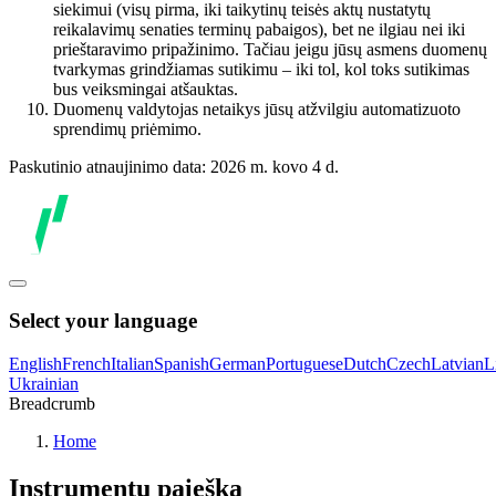
siekimui (visų pirma, iki taikytinų teisės aktų nustatytų
reikalavimų senaties terminų pabaigos), bet ne ilgiau nei iki
prieštaravimo pripažinimo. Tačiau jeigu jūsų asmens duomenų
tvarkymas grindžiamas sutikimu – iki tol, kol toks sutikimas
bus veiksmingai atšauktas.
Duomenų valdytojas netaikys jūsų atžvilgiu automatizuoto
sprendimų priėmimo.
Paskutinio atnaujinimo data: 2026 m. kovo 4 d.
Select your language
English
French
Italian
Spanish
German
Portuguese
Dutch
Czech
Latvian
L
Ukrainian
Breadcrumb
Home
Instrumentų paieška