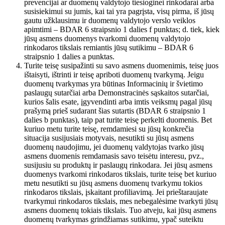
prevencijai ar duomenų valdytojo tiesioginei rinkodarai arba
susisiekimui su jumis, kai tai yra pagrįsta, visų pirma, iš jūsų
gautu užklausimu ir duomenų valdytojo verslo veiklos
apimtimi – BDAR 6 straipsnio 1 dalies f punktas; d. tiek, kiek
jūsų asmens duomenys tvarkomi duomenų valdytojo
rinkodaros tikslais remiantis jūsų sutikimu – BDAR 6
straipsnio 1 dalies a punktas.
Turite teisę susipažinti su savo asmens duomenimis, teisę juos
ištaisyti, ištrinti ir teisę apriboti duomenų tvarkymą. Jeigu
duomenų tvarkymas yra būtinas Informacinių ir švietimo
paslaugų sutarčiai arba Demonstracinės sąskaitos sutarčiai,
kurios šalis esate, įgyvendinti arba imtis veiksmų pagal jūsų
prašymą prieš sudarant šias sutartis (BDAR 6 straipsnio 1
dalies b punktas), taip pat turite teisę perkelti duomenis. Bet
kuriuo metu turite teisę, remdamiesi su jūsų konkrečia
situacija susijusiais motyvais, nesutikti su jūsų asmens
duomenų naudojimu, jei duomenų valdytojas tvarko jūsų
asmens duomenis remdamasis savo teisėtu interesu, pvz.,
susijusiu su produktų ir paslaugų rinkodara. Jei jūsų asmens
duomenys tvarkomi rinkodaros tikslais, turite teisę bet kuriuo
metu nesutikti su jūsų asmens duomenų tvarkymu tokios
rinkodaros tikslais, įskaitant profiliavimą. Jei prieštaraujate
tvarkymui rinkodaros tikslais, mes nebegalėsime tvarkyti jūsų
asmens duomenų tokiais tikslais. Tuo atveju, kai jūsų asmens
duomenų tvarkymas grindžiamas sutikimu, ypač suteiktu