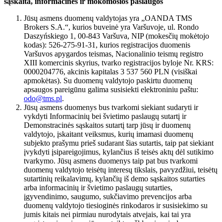
sąskaita, informacinės ir mokomosios paslaugos
Jūsų asmens duomenų valdytojas yra „OANDA TMS
Brokers S.A.“, kurios buveinė yra Varšuvoje, ul. Rondo
Daszyńskiego 1, 00-843 Varšuva, NIP (mokesčių mokėtojo
kodas): 526-275-91-31, kurios registracijos duomenis
Varšuvos apygardos teismas, Nacionalinio teismų registro
XIII komercinis skyrius, tvarko registracijos byloje Nr. KRS:
0000204776, akcinis kapitalas 3 537 560 PLN (visiškai
apmokėtas). Su duomenų valdytojo paskirtu duomenų
apsaugos pareigūnu galima susisiekti elektroniniu paštu:
odo@tms.pl
.
Jūsų asmens duomenys bus tvarkomi siekiant sudaryti ir
vykdyti Informacinių bei švietimo paslaugų sutartį ir
Demonstracinės sąskaitos sutartį tarp jūsų ir duomenų
valdytojo, įskaitant veiksmus, kurių imamasi duomenų
subjekto prašymu prieš sudarant šias sutartis, taip pat siekiant
įvykdyti įsipareigojimus, kylančius iš teisės aktų dėl sutikimo
tvarkymo. Jūsų asmens duomenys taip pat bus tvarkomi
duomenų valdytojo teisėtų interesų tikslais, pavyzdžiui, teisėtų
sutartinių reikalavimų, kylančių iš demo sąskaitos sutarties
arba informacinių ir švietimo paslaugų sutarties,
įgyvendinimo, saugumo, sukčiavimo prevencijos arba
duomenų valdytojo tiesioginės rinkodaros ir susisiekimo su
jumis kitais nei pirmiau nurodytais atvejais, kai tai yra