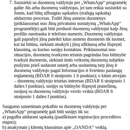
Susisiekti su duomenų valdytoju per „WhatsApp“ programėlę
galite Jūs arba duomenų valdytojas, jei tam reikia susisiekti su
Jumis, kad būtų užbaigtas sąskaitos (realiąją sąskaitą)
atidarymo procesas. Todėl Jūsų asmens duomenys
(priklausomai nuo Jūsų privatumo nustatymų „WhatsApp“
programėlėje) gali būti perduoti duomenų valdytojui kaip Jūsų
profilio nuotrauka ir telefono numeris. Duomenų valdytojas
gali paprašyti jūsų pateikti kitus asmens duomenis tik tuomet,
kai tai būtina, siekiant atsakyti į jūsų užklausą arba išspręsti
klausimą, su kuriuo susijęs kontaktas. Priklausomai nuo
situacijos, duomenų tvarkymo teisinis pagrindas bus būtinybė
tvarkyti duomenis, siekiant imtis veiksmų duomenų subjekto
prašymu prieš sudarant sutartį arba susitarimą tarp jūsų ir
duomenų valdytojo pagal Informacijos ir švietimo paslaugų
reglamentą (BDAR 6 straipsnio 1 b punktas); o kitais atvejais
– duomenų valdytojo teisėtas interesas (BDAR 6 straipsnio 1
dalies f punktas), susijęs su būtinybe išspręsti pranešimą,
susijusį su duomenų valdytojo verslo veikla (BDAR 6
straipsnio 1 dalies f punktas).
Saugumo sumetimais pokalbis su duomenų valdytoju per
„WhatsApp“ programėlę gali būti susijęs tik su:
a) pagalba atidarant sąskaitą (paaiškinant registracijos procedūros
etapus);
b) atsakymais į klientų klausimus apie „OANDA“ veiklą.