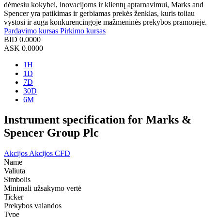
dėmesiu kokybei, inovacijoms ir klientų aptarnavimui, Marks and
Spencer yra patikimas ir gerbiamas prekės ženklas, kuris toliau
vystosi ir auga konkurencingoje mažmeninės prekybos pramonėje.
Pardavimo kursas
Pirkimo kursas
BID
0.0000
ASK
0.0000
1H
1D
7D
30D
6M
Instrument specification for Marks &
Spencer Group Plc
Akcijos
Akcijos CFD
Name
Valiuta
Simbolis
Minimali užsakymo vertė
Ticker
Prekybos valandos
Type