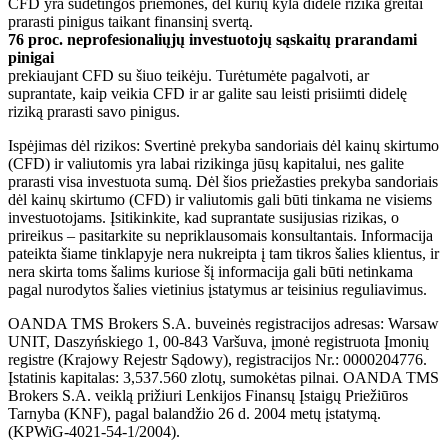
CFD yra sudėtingos priemonės, dėl kurių kyla didelė rizika greitai
prarasti pinigus taikant finansinį svertą.
76 proc. neprofesionaliųjų investuotojų sąskaitų prarandami
pinigai
prekiaujant CFD su šiuo teikėju. Turėtumėte pagalvoti, ar
suprantate, kaip veikia CFD ir ar galite sau leisti prisiimti didelę
riziką prarasti savo pinigus.
Ispėjimas dėl rizikos: Svertinė prekyba sandoriais dėl kainų skirtumo
(CFD) ir valiutomis yra labai rizikinga jūsų kapitalui, nes galite
prarasti visa investuota sumą. Dėl šios priežasties prekyba sandoriais
dėl kainų skirtumo (CFD) ir valiutomis gali būti tinkama ne visiems
investuotojams. Įsitikinkite, kad suprantate susijusias rizikas, o
prireikus – pasitarkite su nepriklausomais konsultantais. Informacija
pateikta šiame tinklapyje nera nukreipta į tam tikros šalies klientus, ir
nera skirta toms šalims kuriose šį informacija gali būti netinkama
pagal nurodytos šalies vietinius įstatymus ar teisinius reguliavimus.
OANDA TMS Brokers S.A. buveinės registracijos adresas: Warsaw
UNIT, Daszyńskiego 1, 00-843 Varšuva, įmonė registruota Įmonių
registre (Krajowy Rejestr Sądowy), registracijos Nr.: 0000204776.
Įstatinis kapitalas: 3,537.560 zlotų, sumokėtas pilnai. OANDA TMS
Brokers S.A. veiklą prižiuri Lenkijos Finansų Įstaigų Priežiūros
Tarnyba (KNF), pagal balandžio 26 d. 2004 metų įstatymą.
(KPWiG-4021-54-1/2004).