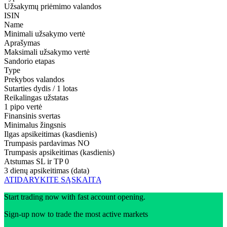
Užsakymų priėmimo valandos
ISIN
Name
Minimali užsakymo vertė
Aprašymas
Maksimali užsakymo vertė
Sandorio etapas
Type
Prekybos valandos
Sutarties dydis / 1 lotas
Reikalingas užstatas
1 pipo vertė
Finansinis svertas
Minimalus žingsnis
Ilgas apsikeitimas (kasdienis)
Trumpasis pardavimas
NO
Trumpasis apsikeitimas (kasdienis)
Atstumas SL ir TP
0
3 dienų apsikeitimas (data)
ATIDARYKITE SĄSKAITĄ
Start trading now with fast account opening.
Sign-up now to trade the most active markets