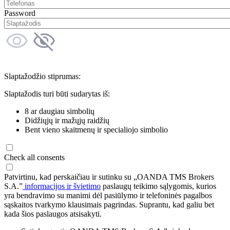
Password
Slaptažodžio stiprumas:
Slaptažodis turi būti sudarytas iš:
8 ar daugiau simbolių
Didžiųjų ir mažųjų raidžių
Bent vieno skaitmenų ir specialiojo simbolio
Check all consents
Patvirtinu, kad perskaičiau ir sutinku su „OANDA TMS Brokers
S.A.”
informacijos ir švietimo
paslaugų teikimo sąlygomis, kurios
yra bendravimo su manimi dėl pasiūlymo ir telefoninės pagalbos
sąskaitos tvarkymo klausimais pagrindas. Suprantu, kad galiu bet
kada šios paslaugos atsisakyti.