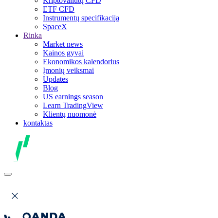
Kriptovaliutų CFD
ETF CFD
Instrumentų specifikacija
SpaceX
Rinka
Market news
Kainos gyvai
Ekonomikos kalendorius
Įmonių veiksmai
Updates
Blog
US earnings season
Learn TradingView
Klientų nuomonė
kontaktas