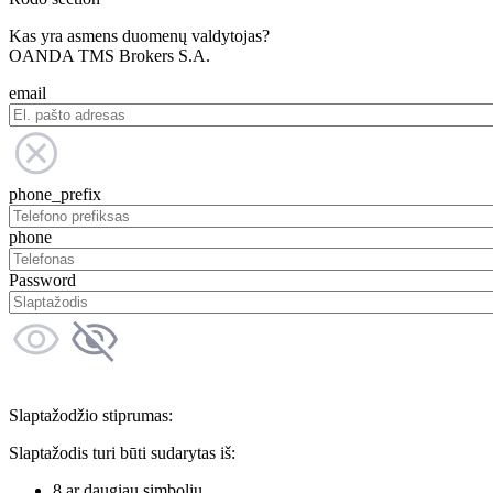
Kas yra asmens duomenų valdytojas?
OANDA TMS Brokers S.A.
email
phone_prefix
phone
Password
Slaptažodžio stiprumas:
Slaptažodis turi būti sudarytas iš:
8 ar daugiau simbolių