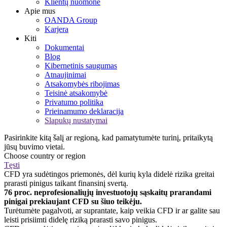
Klientų nuomonė
Apie mus
OANDA Group
Karjera
Kiti
Dokumentai
Blog
Kibernetinis saugumas
Atnaujinimai
Atsakomybės ribojimas
Teisinė atsakomybė
Privatumo politika
Prieinamumo deklaracija
Slapukų nustatymai
Pasirinkite kitą šalį ar regioną, kad pamatytumėte turinį, pritaikytą
jūsų buvimo vietai.
Choose country or region
Tęsti
CFD yra sudėtingos priemonės, dėl kurių kyla didelė rizika greitai
prarasti pinigus taikant finansinį svertą.
76 proc. neprofesionaliųjų investuotojų sąskaitų prarandami
pinigai prekiaujant CFD su šiuo teikėju.
Turėtumėte pagalvoti, ar suprantate, kaip veikia CFD ir ar galite sau
leisti prisiimti didelę riziką prarasti savo pinigus.