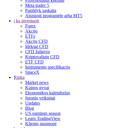
Profesionalus klientas
Meta trader 5
Papildyk sąskaitą
Atsisiųsti programėlę arba MT5
į ką investuoti
Forex
Akcijų
ETFs
Akcijų CFD
Ideksai CFD
CFD žaliavos
Kriptovaliutų CFD
ETF CFD
Instrumentų specifikacija
SpaceX
Rinka
Market news
Kainos gyvai
Ekonomikos kalendorius
Įmonių veiksmai
Updates
Blog
US earnings season
Learn TradingView
Klientų nuomonė