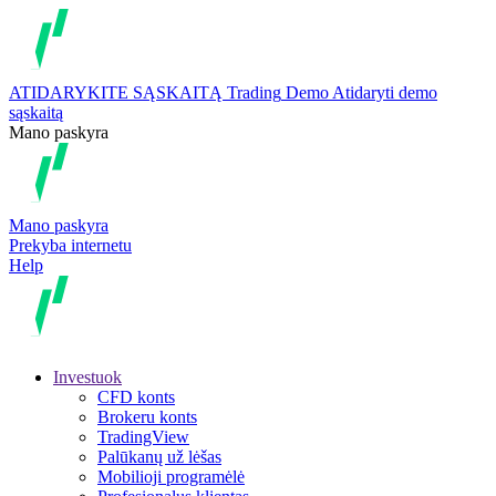
ATIDARYKITE SĄSKAITĄ
Trading
Demo
Atidaryti demo
sąskaitą
Mano paskyra
Mano paskyra
Prekyba internetu
Help
Investuok
CFD konts
Brokeru konts
TradingView
Palūkanų už lėšas
Mobilioji programėlė