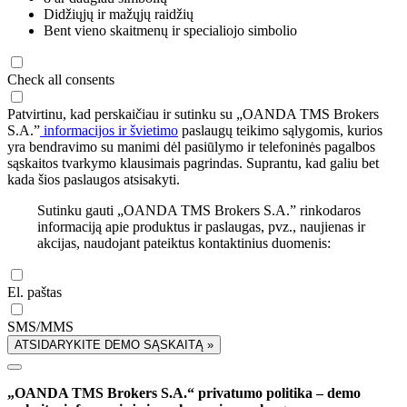
Didžiųjų ir mažųjų raidžių
Bent vieno skaitmenų ir specialiojo simbolio
Check all consents
Patvirtinu, kad perskaičiau ir sutinku su „OANDA TMS Brokers
S.A.”
informacijos ir švietimo
paslaugų teikimo sąlygomis, kurios
yra bendravimo su manimi dėl pasiūlymo ir telefoninės pagalbos
sąskaitos tvarkymo klausimais pagrindas. Suprantu, kad galiu bet
kada šios paslaugos atsisakyti.
Sutinku gauti „OANDA TMS Brokers S.A.” rinkodaros
informaciją apie produktus ir paslaugas, pvz., naujienas ir
akcijas, naudojant pateiktus kontaktinius duomenis:
El. paštas
SMS/MMS
ATSIDARYKITE DEMO SĄSKAITĄ »
„OANDA TMS Brokers S.A.“ privatumo politika – demo