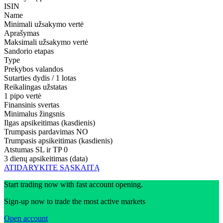
ISIN
Name
Minimali užsakymo vertė
Aprašymas
Maksimali užsakymo vertė
Sandorio etapas
Type
Prekybos valandos
Sutarties dydis / 1 lotas
Reikalingas užstatas
1 pipo vertė
Finansinis svertas
Minimalus žingsnis
Ilgas apsikeitimas (kasdienis)
Trumpasis pardavimas
NO
Trumpasis apsikeitimas (kasdienis)
Atstumas SL ir TP
0
3 dienų apsikeitimas (data)
ATIDARYKITE SĄSKAITĄ
Start trading now with fast account opening.
Sign-up now to trade the most active markets
Open account