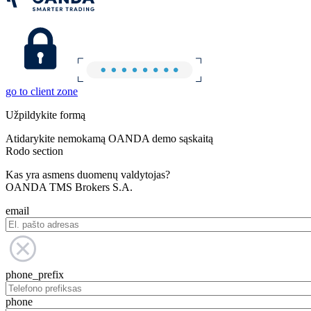
go to client zone
Užpildykite formą
Atidarykite nemokamą OANDA demo sąskaitą
Rodo section
Kas yra asmens duomenų valdytojas?
OANDA TMS Brokers S.A.
email
phone_prefix
phone