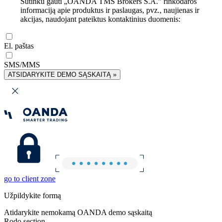
Sutinku gauti „OANDA TMS Brokers S.A.” rinkodaros
informaciją apie produktus ir paslaugas, pvz., naujienas ir
akcijas, naudojant pateiktus kontaktinius duomenis:
El. paštas
SMS/MMS
ATSIDARYKITE DEMO SĄSKAITĄ »
go to client zone
Užpildykite formą
Atidarykite nemokamą OANDA demo sąskaitą
Rodo section