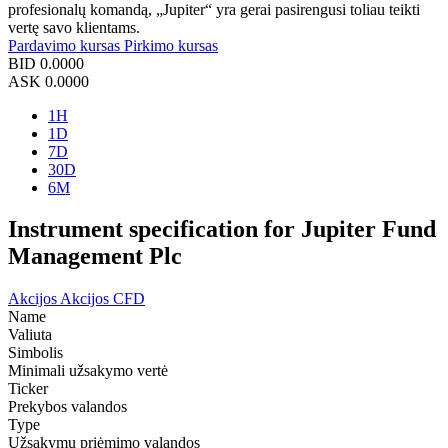
profesionalų komandą, „Jupiter“ yra gerai pasirengusi toliau teikti
vertę savo klientams.
Pardavimo kursas
Pirkimo kursas
BID
0.0000
ASK
0.0000
1H
1D
7D
30D
6M
Instrument specification for Jupiter Fund
Management Plc
Akcijos
Akcijos CFD
Name
Valiuta
Simbolis
Minimali užsakymo vertė
Ticker
Prekybos valandos
Type
Užsakymų priėmimo valandos