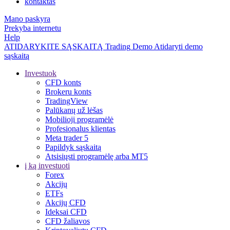
kontaktas
Mano paskyra
Prekyba internetu
Help
ATIDARYKITE SĄSKAITĄ
Trading
Demo
Atidaryti demo
sąskaitą
Investuok
CFD konts
Brokeru konts
TradingView
Palūkanų už lėšas
Mobilioji programėlė
Profesionalus klientas
Meta trader 5
Papildyk sąskaitą
Atsisiųsti programėlę arba MT5
į ką investuoti
Forex
Akcijų
ETFs
Akcijų CFD
Ideksai CFD
CFD žaliavos