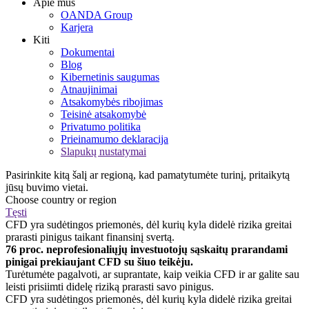
Apie mus
OANDA Group
Karjera
Kiti
Dokumentai
Blog
Kibernetinis saugumas
Atnaujinimai
Atsakomybės ribojimas
Teisinė atsakomybė
Privatumo politika
Prieinamumo deklaracija
Slapukų nustatymai
Pasirinkite kitą šalį ar regioną, kad pamatytumėte turinį, pritaikytą
jūsų buvimo vietai.
Choose country or region
Tęsti
CFD yra sudėtingos priemonės, dėl kurių kyla didelė rizika greitai
prarasti pinigus taikant finansinį svertą.
76 proc. neprofesionaliųjų investuotojų sąskaitų prarandami
pinigai prekiaujant CFD su šiuo teikėju.
Turėtumėte pagalvoti, ar suprantate, kaip veikia CFD ir ar galite sau
leisti prisiimti didelę riziką prarasti savo pinigus.
CFD yra sudėtingos priemonės, dėl kurių kyla didelė rizika greitai