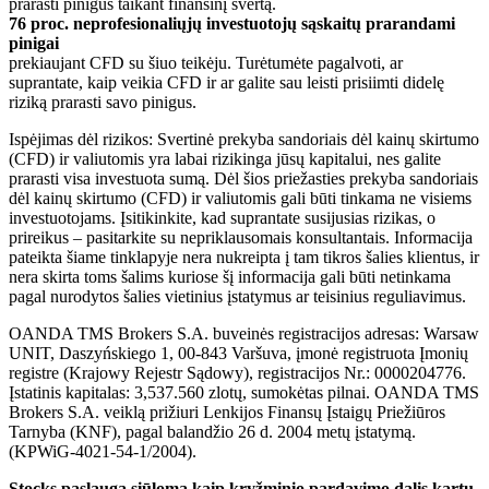
prarasti pinigus taikant finansinį svertą.
76 proc. neprofesionaliųjų investuotojų sąskaitų prarandami
pinigai
prekiaujant CFD su šiuo teikėju. Turėtumėte pagalvoti, ar
suprantate, kaip veikia CFD ir ar galite sau leisti prisiimti didelę
riziką prarasti savo pinigus.
Ispėjimas dėl rizikos: Svertinė prekyba sandoriais dėl kainų skirtumo
(CFD) ir valiutomis yra labai rizikinga jūsų kapitalui, nes galite
prarasti visa investuota sumą. Dėl šios priežasties prekyba sandoriais
dėl kainų skirtumo (CFD) ir valiutomis gali būti tinkama ne visiems
investuotojams. Įsitikinkite, kad suprantate susijusias rizikas, o
prireikus – pasitarkite su nepriklausomais konsultantais. Informacija
pateikta šiame tinklapyje nera nukreipta į tam tikros šalies klientus, ir
nera skirta toms šalims kuriose šį informacija gali būti netinkama
pagal nurodytos šalies vietinius įstatymus ar teisinius reguliavimus.
OANDA TMS Brokers S.A. buveinės registracijos adresas: Warsaw
UNIT, Daszyńskiego 1, 00-843 Varšuva, įmonė registruota Įmonių
registre (Krajowy Rejestr Sądowy), registracijos Nr.: 0000204776.
Įstatinis kapitalas: 3,537.560 zlotų, sumokėtas pilnai. OANDA TMS
Brokers S.A. veiklą prižiuri Lenkijos Finansų Įstaigų Priežiūros
Tarnyba (KNF), pagal balandžio 26 d. 2004 metų įstatymą.
(KPWiG-4021-54-1/2004).
Stocks paslauga siūloma kaip kryžminio pardavimo dalis kartu