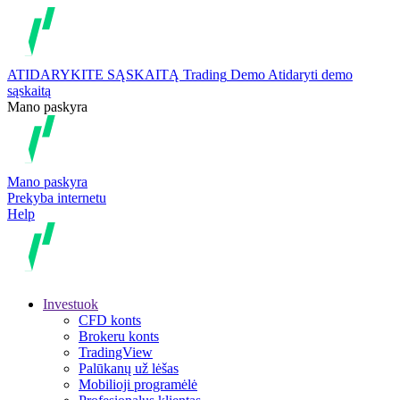
ATIDARYKITE SĄSKAITĄ
Trading
Demo
Atidaryti demo
sąskaitą
Mano paskyra
Mano paskyra
Prekyba internetu
Help
Investuok
CFD konts
Brokeru konts
TradingView
Palūkanų už lėšas
Mobilioji programėlė