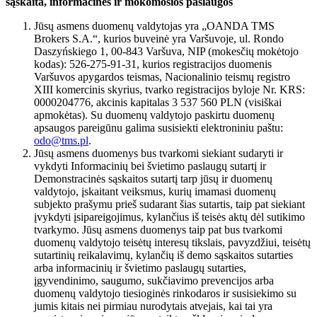
sąskaita, informacinės ir mokomosios paslaugos
Jūsų asmens duomenų valdytojas yra „OANDA TMS
Brokers S.A.“, kurios buveinė yra Varšuvoje, ul. Rondo
Daszyńskiego 1, 00-843 Varšuva, NIP (mokesčių mokėtojo
kodas): 526-275-91-31, kurios registracijos duomenis
Varšuvos apygardos teismas, Nacionalinio teismų registro
XIII komercinis skyrius, tvarko registracijos byloje Nr. KRS:
0000204776, akcinis kapitalas 3 537 560 PLN (visiškai
apmokėtas). Su duomenų valdytojo paskirtu duomenų
apsaugos pareigūnu galima susisiekti elektroniniu paštu:
odo@tms.pl
.
Jūsų asmens duomenys bus tvarkomi siekiant sudaryti ir
vykdyti Informacinių bei švietimo paslaugų sutartį ir
Demonstracinės sąskaitos sutartį tarp jūsų ir duomenų
valdytojo, įskaitant veiksmus, kurių imamasi duomenų
subjekto prašymu prieš sudarant šias sutartis, taip pat siekiant
įvykdyti įsipareigojimus, kylančius iš teisės aktų dėl sutikimo
tvarkymo. Jūsų asmens duomenys taip pat bus tvarkomi
duomenų valdytojo teisėtų interesų tikslais, pavyzdžiui, teisėtų
sutartinių reikalavimų, kylančių iš demo sąskaitos sutarties
arba informacinių ir švietimo paslaugų sutarties,
įgyvendinimo, saugumo, sukčiavimo prevencijos arba
duomenų valdytojo tiesioginės rinkodaros ir susisiekimo su
jumis kitais nei pirmiau nurodytais atvejais, kai tai yra