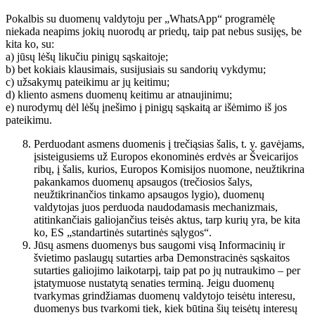
Pokalbis su duomenų valdytoju per „WhatsApp“ programėlę
niekada neapims jokių nuorodų ar priedų, taip pat nebus susijęs, be
kita ko, su:
a) jūsų lėšų likučiu pinigų sąskaitoje;
b) bet kokiais klausimais, susijusiais su sandorių vykdymu;
c) užsakymų pateikimu ar jų keitimu;
d) kliento asmens duomenų keitimu ar atnaujinimu;
e) nurodymų dėl lėšų įnešimo į pinigų sąskaitą ar išėmimo iš jos
pateikimu.
Perduodant asmens duomenis į trečiąsias šalis, t. y. gavėjams,
įsisteigusiems už Europos ekonominės erdvės ar Šveicarijos
ribų, į šalis, kurios, Europos Komisijos nuomone, neužtikrina
pakankamos duomenų apsaugos (trečiosios šalys,
neužtikrinančios tinkamo apsaugos lygio), duomenų
valdytojas juos perduoda naudodamasis mechanizmais,
atitinkančiais galiojančius teisės aktus, tarp kurių yra, be kita
ko, ES „standartinės sutartinės sąlygos“.
Jūsų asmens duomenys bus saugomi visą Informacinių ir
švietimo paslaugų sutarties arba Demonstracinės sąskaitos
sutarties galiojimo laikotarpį, taip pat po jų nutraukimo – per
įstatymuose nustatytą senaties terminą. Jeigu duomenų
tvarkymas grindžiamas duomenų valdytojo teisėtu interesu,
duomenys bus tvarkomi tiek, kiek būtina šių teisėtų interesų