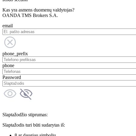
Kas yra asmens duomenų valdytojas?
OANDA TMS Brokers S.A.
email
phone_prefix
phone
Password
Slaptažodžio stiprumas:
Slaptažodis turi būti sudarytas iš:
8 ar daugiau simbolių