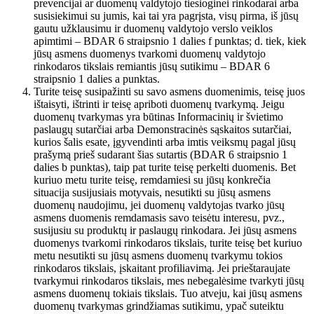
prevencijai ar duomenų valdytojo tiesioginei rinkodarai arba
susisiekimui su jumis, kai tai yra pagrįsta, visų pirma, iš jūsų
gautu užklausimu ir duomenų valdytojo verslo veiklos
apimtimi – BDAR 6 straipsnio 1 dalies f punktas; d. tiek, kiek
jūsų asmens duomenys tvarkomi duomenų valdytojo
rinkodaros tikslais remiantis jūsų sutikimu – BDAR 6
straipsnio 1 dalies a punktas.
Turite teisę susipažinti su savo asmens duomenimis, teisę juos
ištaisyti, ištrinti ir teisę apriboti duomenų tvarkymą. Jeigu
duomenų tvarkymas yra būtinas Informacinių ir švietimo
paslaugų sutarčiai arba Demonstracinės sąskaitos sutarčiai,
kurios šalis esate, įgyvendinti arba imtis veiksmų pagal jūsų
prašymą prieš sudarant šias sutartis (BDAR 6 straipsnio 1
dalies b punktas), taip pat turite teisę perkelti duomenis. Bet
kuriuo metu turite teisę, remdamiesi su jūsų konkrečia
situacija susijusiais motyvais, nesutikti su jūsų asmens
duomenų naudojimu, jei duomenų valdytojas tvarko jūsų
asmens duomenis remdamasis savo teisėtu interesu, pvz.,
susijusiu su produktų ir paslaugų rinkodara. Jei jūsų asmens
duomenys tvarkomi rinkodaros tikslais, turite teisę bet kuriuo
metu nesutikti su jūsų asmens duomenų tvarkymu tokios
rinkodaros tikslais, įskaitant profiliavimą. Jei prieštaraujate
tvarkymui rinkodaros tikslais, mes nebegalėsime tvarkyti jūsų
asmens duomenų tokiais tikslais. Tuo atveju, kai jūsų asmens
duomenų tvarkymas grindžiamas sutikimu, ypač suteiktu