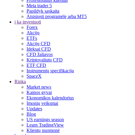
Profesionalus klientas
Meta trader 5
Papildyk sąskaitą
Atsisiųsti programėlę arba MT5
į ką investuoti
Forex
Akcijų
ETFs
Akcijų CFD
Ideksai CFD
CFD žaliavos
Kriptovaliutų CFD
ETF CFD
Instrumentų specifikacija
SpaceX
Rinka
Market news
Kainos gyvai
Ekonomikos kalendorius
Įmonių veiksmai
Updates
Blog
US earnings season
Learn TradingView
Klientų nuomonė