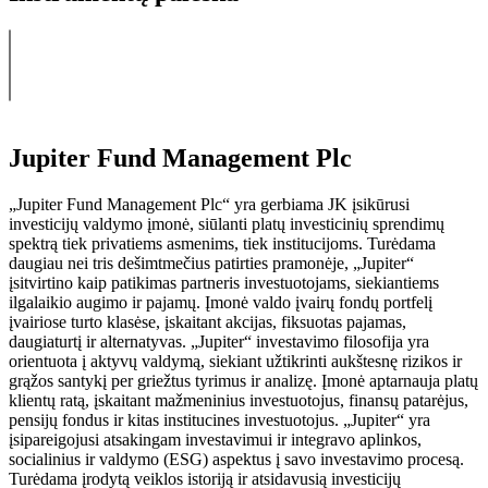
Jupiter Fund Management Plc
„Jupiter Fund Management Plc“ yra gerbiama JK įsikūrusi
investicijų valdymo įmonė, siūlanti platų investicinių sprendimų
spektrą tiek privatiems asmenims, tiek institucijoms. Turėdama
daugiau nei tris dešimtmečius patirties pramonėje, „Jupiter“
įsitvirtino kaip patikimas partneris investuotojams, siekiantiems
ilgalaikio augimo ir pajamų. Įmonė valdo įvairų fondų portfelį
įvairiose turto klasėse, įskaitant akcijas, fiksuotas pajamas,
daugiaturtį ir alternatyvas. „Jupiter“ investavimo filosofija yra
orientuota į aktyvų valdymą, siekiant užtikrinti aukštesnę rizikos ir
grąžos santykį per griežtus tyrimus ir analizę. Įmonė aptarnauja platų
klientų ratą, įskaitant mažmeninius investuotojus, finansų patarėjus,
pensijų fondus ir kitas institucines investuotojus. „Jupiter“ yra
įsipareigojusi atsakingam investavimui ir integravo aplinkos,
socialinius ir valdymo (ESG) aspektus į savo investavimo procesą.
Turėdama įrodytą veiklos istoriją ir atsidavusią investicijų