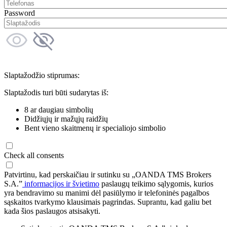
Password
Slaptažodžio stiprumas:
Slaptažodis turi būti sudarytas iš:
8 ar daugiau simbolių
Didžiųjų ir mažųjų raidžių
Bent vieno skaitmenų ir specialiojo simbolio
Check all consents
Patvirtinu, kad perskaičiau ir sutinku su „OANDA TMS Brokers
S.A.”
informacijos ir švietimo
paslaugų teikimo sąlygomis, kurios
yra bendravimo su manimi dėl pasiūlymo ir telefoninės pagalbos
sąskaitos tvarkymo klausimais pagrindas. Suprantu, kad galiu bet
kada šios paslaugos atsisakyti.