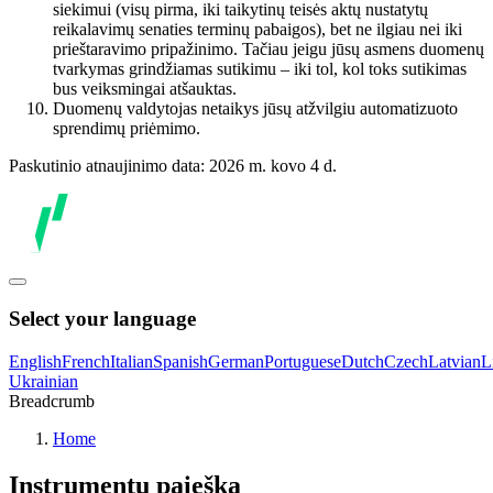
siekimui (visų pirma, iki taikytinų teisės aktų nustatytų
reikalavimų senaties terminų pabaigos), bet ne ilgiau nei iki
prieštaravimo pripažinimo. Tačiau jeigu jūsų asmens duomenų
tvarkymas grindžiamas sutikimu – iki tol, kol toks sutikimas
bus veiksmingai atšauktas.
Duomenų valdytojas netaikys jūsų atžvilgiu automatizuoto
sprendimų priėmimo.
Paskutinio atnaujinimo data: 2026 m. kovo 4 d.
Select your language
English
French
Italian
Spanish
German
Portuguese
Dutch
Czech
Latvian
L
Ukrainian
Breadcrumb
Home
Instrumentų paieška