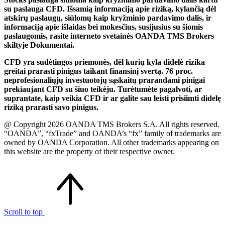
su paslauga CFD. Išsamią informaciją apie riziką, kylančią dėl
atskirų paslaugų, siūlomų kaip kryžminio pardavimo dalis, ir
informaciją apie išlaidas bei mokesčius, susijusius su šiomis
paslaugomis, rasite interneto svetainės OANDA TMS Brokers
skiltyje Dokumentai.
CFD yra sudėtingos priemonės, dėl kurių kyla didelė rizika
greitai prarasti pinigus taikant finansinį svertą. 76 proc.
neprofesionaliųjų investuotojų sąskaitų prarandami pinigai
prekiaujant CFD su šiuo teikėju. Turėtumėte pagalvoti, ar
suprantate, kaip veikia CFD ir ar galite sau leisti prisiimti didelę
riziką prarasti savo pinigus.
@ Copyright 2026 OANDA TMS Brokers S.A. All rights reserved.
“OANDA”, “fxTrade” and OANDA’s “fx” family of trademarks are
owned by OANDA Corporation. All other trademarks appearing on
this website are the property of their respective owner.
Scroll to top