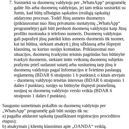
Susisiekti su duomenų valdytoju per „WhatsApp“ programėlę
galite Jūs arba duomenų valdytojas, jei tam reikia susisiekti su
Jumis, kad būtų užbaigtas sąskaitos (realiąją sąskaitą)
atidarymo procesas. Todėl Jūsų asmens duomenys
(priklausomai nuo Jūsų privatumo nustatymų „WhatsApp“
programėlėje) gali būti perduoti duomenų valdytojui kaip Jūsų
profilio nuotrauka ir telefono numeris. Duomenų valdytojas
gali paprašyti jūsų pateikti kitus asmens duomenis tik tuomet,
kai tai būtina, siekiant atsakyti į jūsų užklausą arba išspręsti
klausimą, su kuriuo susijęs kontaktas. Priklausomai nuo
situacijos, duomenų tvarkymo teisinis pagrindas bus būtinybė
tvarkyti duomenis, siekiant imtis veiksmų duomenų subjekto
prašymu prieš sudarant sutartį arba susitarimą tarp jūsų ir
duomenų valdytojo pagal Informacijos ir švietimo paslaugų
reglamentą (BDAR 6 straipsnio 1 b punktas); o kitais atvejais
– duomenų valdytojo teisėtas interesas (BDAR 6 straipsnio 1
dalies f punktas), susijęs su būtinybe išspręsti pranešimą,
susijusį su duomenų valdytojo verslo veikla (BDAR 6
straipsnio 1 dalies f punktas).
Saugumo sumetimais pokalbis su duomenų valdytoju per
„WhatsApp“ programėlę gali būti susijęs tik su:
a) pagalba atidarant sąskaitą (paaiškinant registracijos procedūros
etapus);
b) atsakymais į klientų klausimus apie „OANDA“ veiklą.