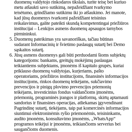
duomenų valdytojo rinkodaros tikslais, turite teisę bet kuriuo
metu atšaukti savo sutikimą, nepažeidžiant tvarkymo
teisėtumo, grindžiamo sutikimu iki jo atšaukimo. Jei manote,
kad jūsų duomenys tvarkomi pažeidžiant teisinius
reikalavimus, galite pateikti skundą kompetentingai priežiūros
institucijai – Lenkijos asmens duomenų apsaugos tarnybos
pirmininkui.
Duomenų pateikimas yra savanoriškas, tačiau būtinas
sudarant Informacinių ir švietimo paslaugų sutartį bei Demo
sąskaitos sutartį.
Jūsų asmens duomenys gali būti perduodami šioms subjektų
kategorijoms: bankams, greitųjų mokėjimų paslaugas
teikiantiems subjektams, įmonėms iš kapitalo grupės, kuriai
priklauso duomenų valdytojas, kurjeriams, pašto
operatoriams, priežiūros institucijoms, finansinės informacijos
institucijoms, rinkos duomenų teikėjams, sukčiavimo
prevencijos ir pinigų plovimo prevencijos priemonių
teikėjams, investicinius fondus valdančioms įmonėms,
priemonių, programinės įrangos ir platformų, skirtų aptarnauti
sandorius ir finansines operacijas, atliekamas įgyvendinant
Pagrindinę sutartį, tiekėjams, taip pat komercinės informacijos
siuntimui elektroninėmis ryšio priemonėmis, teisininkams,
audito įmonėms, konsultavimo įmonėms, „WhatsApp“
programos teikėjui ir įmonėms, teikiančioms serverius bei
saugančioms duomenis.