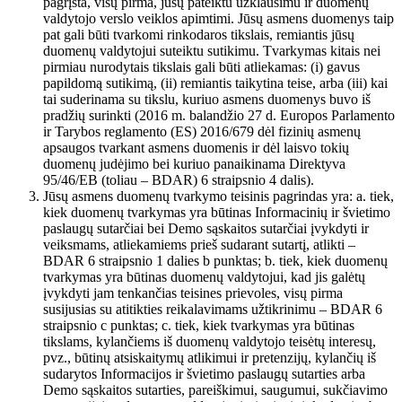
pagrįsta, visų pirma, jūsų pateiktu užklausimu ir duomenų
valdytojo verslo veiklos apimtimi. Jūsų asmens duomenys taip
pat gali būti tvarkomi rinkodaros tikslais, remiantis jūsų
duomenų valdytojui suteiktu sutikimu. Tvarkymas kitais nei
pirmiau nurodytais tikslais gali būti atliekamas: (i) gavus
papildomą sutikimą, (ii) remiantis taikytina teise, arba (iii) kai
tai suderinama su tikslu, kuriuo asmens duomenys buvo iš
pradžių surinkti (2016 m. balandžio 27 d. Europos Parlamento
ir Tarybos reglamento (ES) 2016/679 dėl fizinių asmenų
apsaugos tvarkant asmens duomenis ir dėl laisvo tokių
duomenų judėjimo bei kuriuo panaikinama Direktyva
95/46/EB (toliau – BDAR) 6 straipsnio 4 dalis).
Jūsų asmens duomenų tvarkymo teisinis pagrindas yra: a. tiek,
kiek duomenų tvarkymas yra būtinas Informacinių ir švietimo
paslaugų sutarčiai bei Demo sąskaitos sutarčiai įvykdyti ir
veiksmams, atliekamiems prieš sudarant sutartį, atlikti –
BDAR 6 straipsnio 1 dalies b punktas; b. tiek, kiek duomenų
tvarkymas yra būtinas duomenų valdytojui, kad jis galėtų
įvykdyti jam tenkančias teisines prievoles, visų pirma
susijusias su atitikties reikalavimams užtikrinimu – BDAR 6
straipsnio c punktas; c. tiek, kiek tvarkymas yra būtinas
tikslams, kylančiems iš duomenų valdytojo teisėtų interesų,
pvz., būtinų atsiskaitymų atlikimui ir pretenzijų, kylančių iš
sudarytos Informacijos ir švietimo paslaugų sutarties arba
Demo sąskaitos sutarties, pareiškimui, saugumui, sukčiavimo