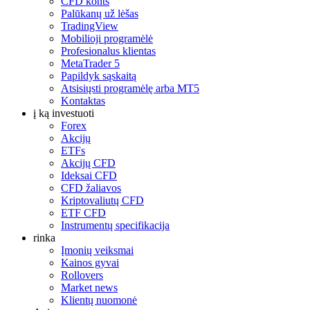
CFD konts
Palūkanų už lėšas
TradingView
Mobilioji programėlė
Profesionalus klientas
MetaTrader 5
Papildyk sąskaitą
Atsisiųsti programėlę arba MT5
Kontaktas
į ką investuoti
Forex
Akcijų
ETFs
Akcijų CFD
Ideksai CFD
CFD žaliavos
Kriptovaliutų CFD
ETF CFD
Instrumentų specifikacija
rinka
Įmonių veiksmai
Kainos gyvai
Rollovers
Market news
Klientų nuomonė