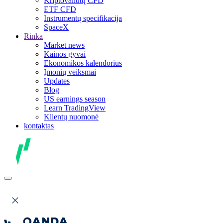
Kriptovaliutų CFD
ETF CFD
Instrumentų specifikacija
SpaceX
Rinka
Market news
Kainos gyvai
Ekonomikos kalendorius
Įmonių veiksmai
Updates
Blog
US earnings season
Learn TradingView
Klientų nuomonė
kontaktas