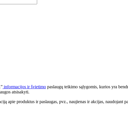
.”
informacijos ir švietimo
paslaugų teikimo sąlygomis, kurios yra bendr
augos atsisakyti.
apie produktus ir paslaugas, pvz., naujienas ir akcijas, naudojant pa