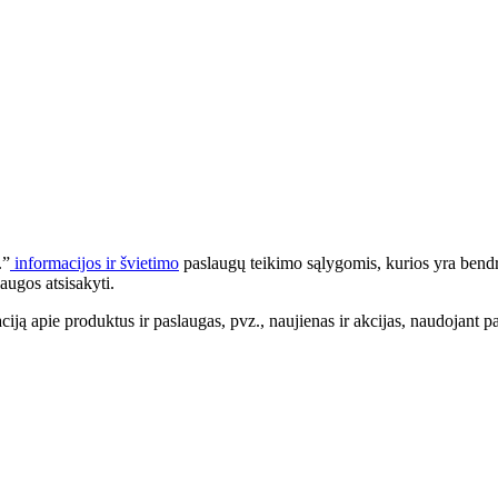
.”
informacijos ir švietimo
paslaugų teikimo sąlygomis, kurios yra bendr
augos atsisakyti.
apie produktus ir paslaugas, pvz., naujienas ir akcijas, naudojant pa