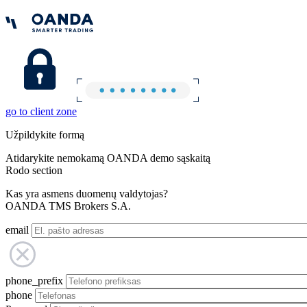
go to client zone
Užpildykite formą
Atidarykite nemokamą OANDA demo sąskaitą
Rodo section
Kas yra asmens duomenų valdytojas?
OANDA TMS Brokers S.A.
email
phone_prefix
phone