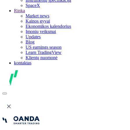
Instrumentų specifikacija
SpaceX
Rinka
Market news
Kainos gyvai
Ekonomikos kalendorius
Įmonių veiksmai
Updates
Blog
US earnings season
Learn TradingView
Klientų nuomonė
kontaktas