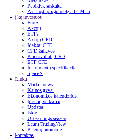
Meta trader 5
Papildyk sąskaitą
Atsisiųsti programėlę arba MT5
į ką investuoti
Forex
Akcijų
ETFs
Akcijų CFD
Ideksai CFD
CFD žaliavos
Kriptovaliutų CFD
ETF CFD
Instrumentų specifikacija
SpaceX
Rinka
Market news
Kainos gyvai
Ekonomikos kalendorius
Įmonių veiksmai
Updates
Blog
US earnings season
Learn TradingView
Klientų nuomonė
kontaktas