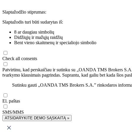
Slaptažodžio stiprumas:
Slaptažodis turi būti sudarytas iš:
8 ar daugiau simbolių
Didžiųjų ir mažųjų raidžių
Bent vieno skaitmenų ir specialiojo simbolio
Check all consents
Patvirtinu, kad perskaičiau ir sutinku su „OANDA TMS Brokers S.A
tvarkymo klausimais pagrindas. Suprantu, kad galiu bet kada šios pasl
Sutinku gauti „OANDA TMS Brokers S.A.” rinkodaros informaciją 
El. paštas
SMS/MMS
ATSIDARYKITE DEMO SĄSKAITĄ »