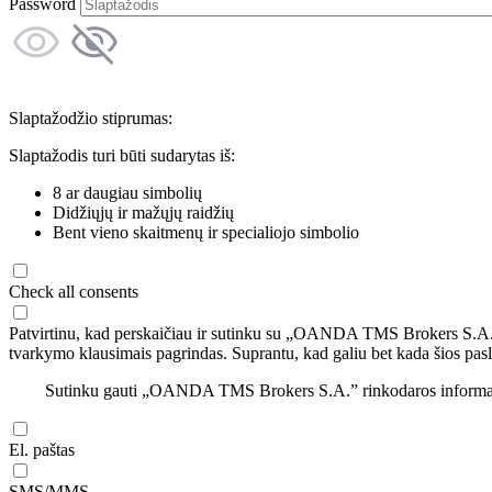
Password
Slaptažodžio stiprumas:
Slaptažodis turi būti sudarytas iš:
8 ar daugiau simbolių
Didžiųjų ir mažųjų raidžių
Bent vieno skaitmenų ir specialiojo simbolio
Check all consents
Patvirtinu, kad perskaičiau ir sutinku su „OANDA TMS Brokers S.A
tvarkymo klausimais pagrindas. Suprantu, kad galiu bet kada šios pasl
Sutinku gauti „OANDA TMS Brokers S.A.” rinkodaros informaciją 
El. paštas
SMS/MMS