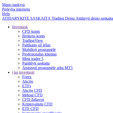
Mano paskyra
Prekyba internetu
Help
ATIDARYKITE SĄSKAITĄ
Trading
Demo
Atidaryti demo sąskaitą
Investuok
CFD konts
Brokeru konts
TradingView
Palūkanų už lėšas
Mobilioji programėlė
Profesionalus klientas
Meta trader 5
Papildyk sąskaitą
Atsisiųsti programėlę arba MT5
į ką investuoti
Forex
Akcijų
ETFs
Akcijų CFD
Ideksai CFD
CFD žaliavos
Kriptovaliutų CFD
ETF CFD