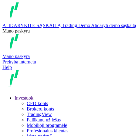
ATIDARYKITE SĄSKAITĄ
Trading
Demo
Atidaryti demo sąskaitą
Mano paskyra
Mano paskyra
Prekyba internetu
Help
Investuok
CFD konts
Brokeru konts
TradingView
Palūkanų už lėšas
Mobilioji programėlė
Profesionalus klientas