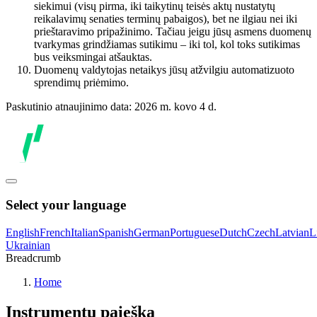
siekimui (visų pirma, iki taikytinų teisės aktų nustatytų
reikalavimų senaties terminų pabaigos), bet ne ilgiau nei iki
prieštaravimo pripažinimo. Tačiau jeigu jūsų asmens duomenų
tvarkymas grindžiamas sutikimu – iki tol, kol toks sutikimas
bus veiksmingai atšauktas.
Duomenų valdytojas netaikys jūsų atžvilgiu automatizuoto
sprendimų priėmimo.
Paskutinio atnaujinimo data: 2026 m. kovo 4 d.
Select your language
English
French
Italian
Spanish
German
Portuguese
Dutch
Czech
Latvian
L
Ukrainian
Breadcrumb
Home
Instrumentų paieška