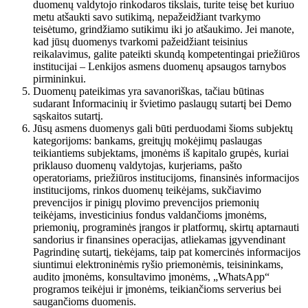
duomenų valdytojo rinkodaros tikslais, turite teisę bet kuriuo
metu atšaukti savo sutikimą, nepažeidžiant tvarkymo
teisėtumo, grindžiamo sutikimu iki jo atšaukimo. Jei manote,
kad jūsų duomenys tvarkomi pažeidžiant teisinius
reikalavimus, galite pateikti skundą kompetentingai priežiūros
institucijai – Lenkijos asmens duomenų apsaugos tarnybos
pirmininkui.
Duomenų pateikimas yra savanoriškas, tačiau būtinas
sudarant Informacinių ir švietimo paslaugų sutartį bei Demo
sąskaitos sutartį.
Jūsų asmens duomenys gali būti perduodami šioms subjektų
kategorijoms: bankams, greitųjų mokėjimų paslaugas
teikiantiems subjektams, įmonėms iš kapitalo grupės, kuriai
priklauso duomenų valdytojas, kurjeriams, pašto
operatoriams, priežiūros institucijoms, finansinės informacijos
institucijoms, rinkos duomenų teikėjams, sukčiavimo
prevencijos ir pinigų plovimo prevencijos priemonių
teikėjams, investicinius fondus valdančioms įmonėms,
priemonių, programinės įrangos ir platformų, skirtų aptarnauti
sandorius ir finansines operacijas, atliekamas įgyvendinant
Pagrindinę sutartį, tiekėjams, taip pat komercinės informacijos
siuntimui elektroninėmis ryšio priemonėmis, teisininkams,
audito įmonėms, konsultavimo įmonėms, „WhatsApp“
programos teikėjui ir įmonėms, teikiančioms serverius bei
saugančioms duomenis.