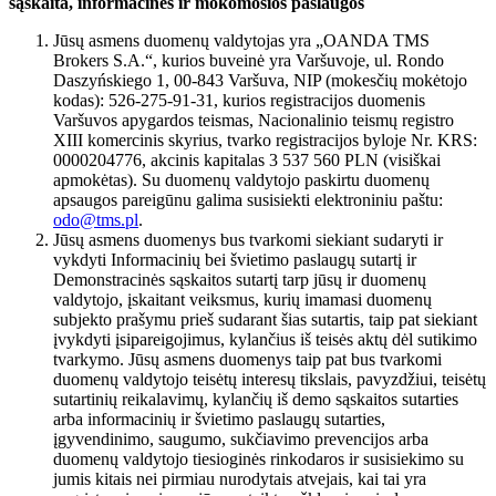
sąskaita, informacinės ir mokomosios paslaugos
Jūsų asmens duomenų valdytojas yra „OANDA TMS
Brokers S.A.“, kurios buveinė yra Varšuvoje, ul. Rondo
Daszyńskiego 1, 00-843 Varšuva, NIP (mokesčių mokėtojo
kodas): 526-275-91-31, kurios registracijos duomenis
Varšuvos apygardos teismas, Nacionalinio teismų registro
XIII komercinis skyrius, tvarko registracijos byloje Nr. KRS:
0000204776, akcinis kapitalas 3 537 560 PLN (visiškai
apmokėtas). Su duomenų valdytojo paskirtu duomenų
apsaugos pareigūnu galima susisiekti elektroniniu paštu:
odo@tms.pl
.
Jūsų asmens duomenys bus tvarkomi siekiant sudaryti ir
vykdyti Informacinių bei švietimo paslaugų sutartį ir
Demonstracinės sąskaitos sutartį tarp jūsų ir duomenų
valdytojo, įskaitant veiksmus, kurių imamasi duomenų
subjekto prašymu prieš sudarant šias sutartis, taip pat siekiant
įvykdyti įsipareigojimus, kylančius iš teisės aktų dėl sutikimo
tvarkymo. Jūsų asmens duomenys taip pat bus tvarkomi
duomenų valdytojo teisėtų interesų tikslais, pavyzdžiui, teisėtų
sutartinių reikalavimų, kylančių iš demo sąskaitos sutarties
arba informacinių ir švietimo paslaugų sutarties,
įgyvendinimo, saugumo, sukčiavimo prevencijos arba
duomenų valdytojo tiesioginės rinkodaros ir susisiekimo su
jumis kitais nei pirmiau nurodytais atvejais, kai tai yra