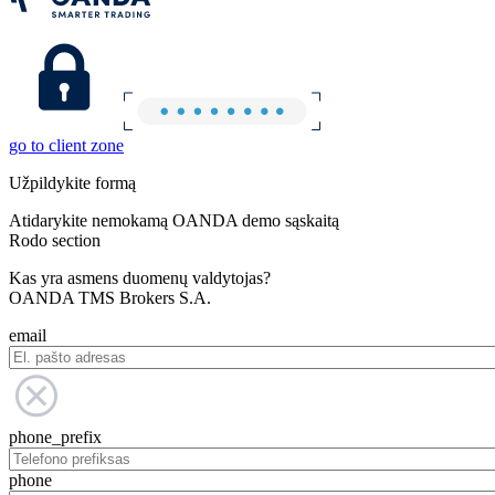
go to client zone
Užpildykite formą
Atidarykite nemokamą OANDA demo sąskaitą
Rodo section
Kas yra asmens duomenų valdytojas?
OANDA TMS Brokers S.A.
email
phone_prefix
phone