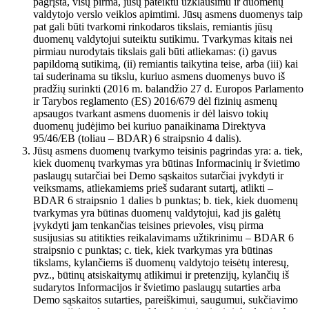
pagrįsta, visų pirma, jūsų pateiktu užklausimu ir duomenų
valdytojo verslo veiklos apimtimi. Jūsų asmens duomenys taip
pat gali būti tvarkomi rinkodaros tikslais, remiantis jūsų
duomenų valdytojui suteiktu sutikimu. Tvarkymas kitais nei
pirmiau nurodytais tikslais gali būti atliekamas: (i) gavus
papildomą sutikimą, (ii) remiantis taikytina teise, arba (iii) kai
tai suderinama su tikslu, kuriuo asmens duomenys buvo iš
pradžių surinkti (2016 m. balandžio 27 d. Europos Parlamento
ir Tarybos reglamento (ES) 2016/679 dėl fizinių asmenų
apsaugos tvarkant asmens duomenis ir dėl laisvo tokių
duomenų judėjimo bei kuriuo panaikinama Direktyva
95/46/EB (toliau – BDAR) 6 straipsnio 4 dalis).
Jūsų asmens duomenų tvarkymo teisinis pagrindas yra: a. tiek,
kiek duomenų tvarkymas yra būtinas Informacinių ir švietimo
paslaugų sutarčiai bei Demo sąskaitos sutarčiai įvykdyti ir
veiksmams, atliekamiems prieš sudarant sutartį, atlikti –
BDAR 6 straipsnio 1 dalies b punktas; b. tiek, kiek duomenų
tvarkymas yra būtinas duomenų valdytojui, kad jis galėtų
įvykdyti jam tenkančias teisines prievoles, visų pirma
susijusias su atitikties reikalavimams užtikrinimu – BDAR 6
straipsnio c punktas; c. tiek, kiek tvarkymas yra būtinas
tikslams, kylančiems iš duomenų valdytojo teisėtų interesų,
pvz., būtinų atsiskaitymų atlikimui ir pretenzijų, kylančių iš
sudarytos Informacijos ir švietimo paslaugų sutarties arba
Demo sąskaitos sutarties, pareiškimui, saugumui, sukčiavimo