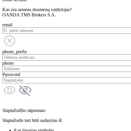
Kas yra asmens duomenų valdytojas?
OANDA TMS Brokers S.A.
email
phone_prefix
phone
Password
Slaptažodžio stiprumas:
Slaptažodis turi būti sudarytas iš:
8 ar daugiau simbolių