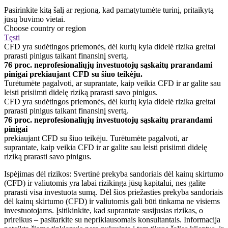
Pasirinkite kitą šalį ar regioną, kad pamatytumėte turinį, pritaikytą
jūsų buvimo vietai.
Choose country or region
Tęsti
CFD yra sudėtingos priemonės, dėl kurių kyla didelė rizika greitai
prarasti pinigus taikant finansinį svertą.
76 proc. neprofesionaliųjų investuotojų sąskaitų prarandami
pinigai prekiaujant CFD su šiuo teikėju.
Turėtumėte pagalvoti, ar suprantate, kaip veikia CFD ir ar galite sau
leisti prisiimti didelę riziką prarasti savo pinigus.
CFD yra sudėtingos priemonės, dėl kurių kyla didelė rizika greitai
prarasti pinigus taikant finansinį svertą.
76 proc. neprofesionaliųjų investuotojų sąskaitų prarandami
pinigai
prekiaujant CFD su šiuo teikėju. Turėtumėte pagalvoti, ar
suprantate, kaip veikia CFD ir ar galite sau leisti prisiimti didelę
riziką prarasti savo pinigus.
Ispėjimas dėl rizikos: Svertinė prekyba sandoriais dėl kainų skirtumo
(CFD) ir valiutomis yra labai rizikinga jūsų kapitalui, nes galite
prarasti visa investuota sumą. Dėl šios priežasties prekyba sandoriais
dėl kainų skirtumo (CFD) ir valiutomis gali būti tinkama ne visiems
investuotojams. Įsitikinkite, kad suprantate susijusias rizikas, o
prireikus – pasitarkite su nepriklausomais konsultantais. Informacija