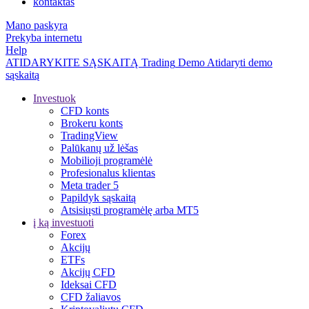
kontaktas
Mano paskyra
Prekyba internetu
Help
ATIDARYKITE SĄSKAITĄ
Trading
Demo
Atidaryti demo
sąskaitą
Investuok
CFD konts
Brokeru konts
TradingView
Palūkanų už lėšas
Mobilioji programėlė
Profesionalus klientas
Meta trader 5
Papildyk sąskaitą
Atsisiųsti programėlę arba MT5
į ką investuoti
Forex
Akcijų
ETFs
Akcijų CFD
Ideksai CFD
CFD žaliavos