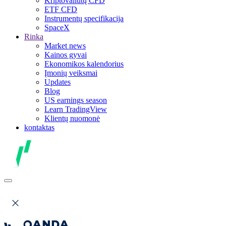
Kriptovaliutų CFD
ETF CFD
Instrumentų specifikacija
SpaceX
Rinka
Market news
Kainos gyvai
Ekonomikos kalendorius
Įmonių veiksmai
Updates
Blog
US earnings season
Learn TradingView
Klientų nuomonė
kontaktas