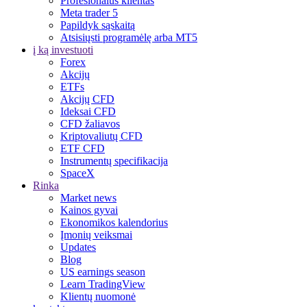
Profesionalus klientas
Meta trader 5
Papildyk sąskaitą
Atsisiųsti programėlę arba MT5
į ką investuoti
Forex
Akcijų
ETFs
Akcijų CFD
Ideksai CFD
CFD žaliavos
Kriptovaliutų CFD
ETF CFD
Instrumentų specifikacija
SpaceX
Rinka
Market news
Kainos gyvai
Ekonomikos kalendorius
Įmonių veiksmai
Updates
Blog
US earnings season
Learn TradingView
Klientų nuomonė