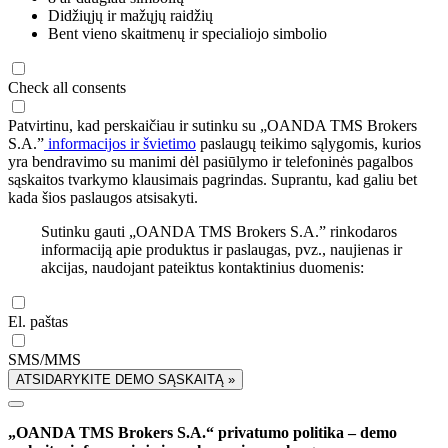
Didžiųjų ir mažųjų raidžių
Bent vieno skaitmenų ir specialiojo simbolio
Check all consents
Patvirtinu, kad perskaičiau ir sutinku su „OANDA TMS Brokers
S.A.”
informacijos ir švietimo
paslaugų teikimo sąlygomis, kurios
yra bendravimo su manimi dėl pasiūlymo ir telefoninės pagalbos
sąskaitos tvarkymo klausimais pagrindas. Suprantu, kad galiu bet
kada šios paslaugos atsisakyti.
Sutinku gauti „OANDA TMS Brokers S.A.” rinkodaros
informaciją apie produktus ir paslaugas, pvz., naujienas ir
akcijas, naudojant pateiktus kontaktinius duomenis:
El. paštas
SMS/MMS
ATSIDARYKITE DEMO SĄSKAITĄ »
„OANDA TMS Brokers S.A.“ privatumo politika – demo