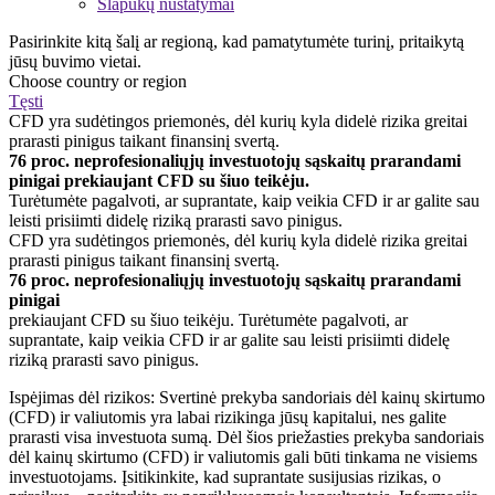
Slapukų nustatymai
Pasirinkite kitą šalį ar regioną, kad pamatytumėte turinį, pritaikytą
jūsų buvimo vietai.
Choose country or region
Tęsti
CFD yra sudėtingos priemonės, dėl kurių kyla didelė rizika greitai
prarasti pinigus taikant finansinį svertą.
76 proc. neprofesionaliųjų investuotojų sąskaitų prarandami
pinigai prekiaujant CFD su šiuo teikėju.
Turėtumėte pagalvoti, ar suprantate, kaip veikia CFD ir ar galite sau
leisti prisiimti didelę riziką prarasti savo pinigus.
CFD yra sudėtingos priemonės, dėl kurių kyla didelė rizika greitai
prarasti pinigus taikant finansinį svertą.
76 proc. neprofesionaliųjų investuotojų sąskaitų prarandami
pinigai
prekiaujant CFD su šiuo teikėju. Turėtumėte pagalvoti, ar
suprantate, kaip veikia CFD ir ar galite sau leisti prisiimti didelę
riziką prarasti savo pinigus.
Ispėjimas dėl rizikos: Svertinė prekyba sandoriais dėl kainų skirtumo
(CFD) ir valiutomis yra labai rizikinga jūsų kapitalui, nes galite
prarasti visa investuota sumą. Dėl šios priežasties prekyba sandoriais
dėl kainų skirtumo (CFD) ir valiutomis gali būti tinkama ne visiems
investuotojams. Įsitikinkite, kad suprantate susijusias rizikas, o