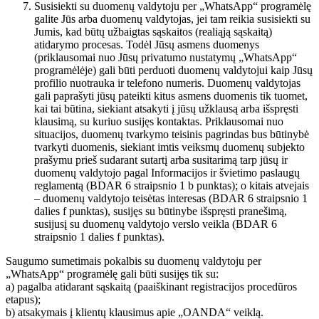
Susisiekti su duomenų valdytoju per „WhatsApp“ programėlę
galite Jūs arba duomenų valdytojas, jei tam reikia susisiekti su
Jumis, kad būtų užbaigtas sąskaitos (realiąją sąskaitą)
atidarymo procesas. Todėl Jūsų asmens duomenys
(priklausomai nuo Jūsų privatumo nustatymų „WhatsApp“
programėlėje) gali būti perduoti duomenų valdytojui kaip Jūsų
profilio nuotrauka ir telefono numeris. Duomenų valdytojas
gali paprašyti jūsų pateikti kitus asmens duomenis tik tuomet,
kai tai būtina, siekiant atsakyti į jūsų užklausą arba išspręsti
klausimą, su kuriuo susijęs kontaktas. Priklausomai nuo
situacijos, duomenų tvarkymo teisinis pagrindas bus būtinybė
tvarkyti duomenis, siekiant imtis veiksmų duomenų subjekto
prašymu prieš sudarant sutartį arba susitarimą tarp jūsų ir
duomenų valdytojo pagal Informacijos ir švietimo paslaugų
reglamentą (BDAR 6 straipsnio 1 b punktas); o kitais atvejais
– duomenų valdytojo teisėtas interesas (BDAR 6 straipsnio 1
dalies f punktas), susijęs su būtinybe išspręsti pranešimą,
susijusį su duomenų valdytojo verslo veikla (BDAR 6
straipsnio 1 dalies f punktas).
Saugumo sumetimais pokalbis su duomenų valdytoju per
„WhatsApp“ programėlę gali būti susijęs tik su:
a) pagalba atidarant sąskaitą (paaiškinant registracijos procedūros
etapus);
b) atsakymais į klientų klausimus apie „OANDA“ veiklą.