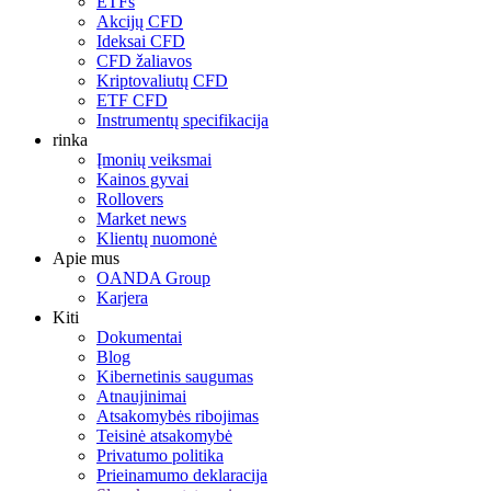
ETFs
Akcijų CFD
Ideksai CFD
CFD žaliavos
Kriptovaliutų CFD
ETF CFD
Instrumentų specifikacija
rinka
Įmonių veiksmai
Kainos gyvai
Rollovers
Market news
Klientų nuomonė
Apie mus
OANDA Group
Karjera
Kiti
Dokumentai
Blog
Kibernetinis saugumas
Atnaujinimai
Atsakomybės ribojimas
Teisinė atsakomybė
Privatumo politika
Prieinamumo deklaracija