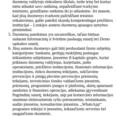
duomenų valdytojo rinkodaros tikslais, turite teisę bet kuriuo
metu atšaukti savo sutikimą, nepažeidžiant tvarkymo
teisėtumo, grindžiamo sutikimu iki jo atšaukimo. Jei manote,
kad jūsų duomenys tvarkomi pažeidžiant teisinius
reikalavimus, galite pateikti skundą kompetentingai priežiūros
institucijai – Lenkijos asmens duomenų apsaugos tarnybos
pirmininkui.
Duomenų pateikimas yra savanoriškas, tačiau būtinas
sudarant Informacinių ir švietimo paslaugų sutartį bei Demo
sąskaitos sutartį.
Jūsų asmens duomenys gali būti perduodami šioms subjektų
kategorijoms: bankams, greitųjų mokėjimų paslaugas
teikiantiems subjektams, įmonėms iš kapitalo grupės, kuriai
priklauso duomenų valdytojas, kurjeriams, pašto
operatoriams, priežiūros institucijoms, finansinės informacijos
institucijoms, rinkos duomenų teikėjams, sukčiavimo
prevencijos ir pinigų plovimo prevencijos priemonių
teikėjams, investicinius fondus valdančioms įmonėms,
priemonių, programinės įrangos ir platformų, skirtų aptarnauti
sandorius ir finansines operacijas, atliekamas įgyvendinant
Pagrindinę sutartį, tiekėjams, taip pat komercinės informacijos
siuntimui elektroninėmis ryšio priemonėmis, teisininkams,
audito įmonėms, konsultavimo įmonėms, „WhatsApp“
programos teikėjui ir įmonėms, teikiančioms serverius bei
saugančioms duomenis.