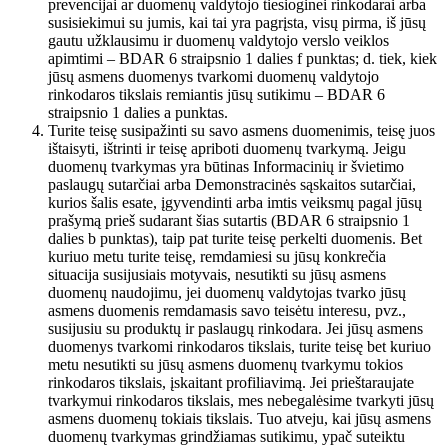
prevencijai ar duomenų valdytojo tiesioginei rinkodarai arba
susisiekimui su jumis, kai tai yra pagrįsta, visų pirma, iš jūsų
gautu užklausimu ir duomenų valdytojo verslo veiklos
apimtimi – BDAR 6 straipsnio 1 dalies f punktas; d. tiek, kiek
jūsų asmens duomenys tvarkomi duomenų valdytojo
rinkodaros tikslais remiantis jūsų sutikimu – BDAR 6
straipsnio 1 dalies a punktas.
Turite teisę susipažinti su savo asmens duomenimis, teisę juos
ištaisyti, ištrinti ir teisę apriboti duomenų tvarkymą. Jeigu
duomenų tvarkymas yra būtinas Informacinių ir švietimo
paslaugų sutarčiai arba Demonstracinės sąskaitos sutarčiai,
kurios šalis esate, įgyvendinti arba imtis veiksmų pagal jūsų
prašymą prieš sudarant šias sutartis (BDAR 6 straipsnio 1
dalies b punktas), taip pat turite teisę perkelti duomenis. Bet
kuriuo metu turite teisę, remdamiesi su jūsų konkrečia
situacija susijusiais motyvais, nesutikti su jūsų asmens
duomenų naudojimu, jei duomenų valdytojas tvarko jūsų
asmens duomenis remdamasis savo teisėtu interesu, pvz.,
susijusiu su produktų ir paslaugų rinkodara. Jei jūsų asmens
duomenys tvarkomi rinkodaros tikslais, turite teisę bet kuriuo
metu nesutikti su jūsų asmens duomenų tvarkymu tokios
rinkodaros tikslais, įskaitant profiliavimą. Jei prieštaraujate
tvarkymui rinkodaros tikslais, mes nebegalėsime tvarkyti jūsų
asmens duomenų tokiais tikslais. Tuo atveju, kai jūsų asmens
duomenų tvarkymas grindžiamas sutikimu, ypač suteiktu