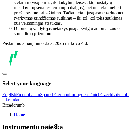
siekimui (visų pirma, iki taikytinų teisės aktų nustatytų
reikalavimų senaties terminų pabaigos), bet ne ilgiau nei iki
prieštaravimo pripažinimo. Tačiau jeigu jūsų asmens duomenų
tvarkymas grindžiamas sutikimu – iki tol, kol toks sutikimas
bus veiksmingai atšauktas.
Duomenų valdytojas netaikys jūsų atžvilgiu automatizuoto
sprendimų priėmimo.
Paskutinio atnaujinimo data: 2026 m. kovo 4 d.
Select your language
English
French
Italian
Spanish
German
Portuguese
Dutch
Czech
Latvian
L
Ukrainian
Breadcrumb
Home
Instrumentų paieška