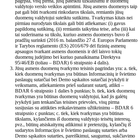
pagrįsta, visų pirma, jūsų pateiktu užklausimu ir duomenų
valdytojo verslo veiklos apimtimi. Jūsų asmens duomenys taip
pat gali būti tvarkomi rinkodaros tikslais, remiantis jūsų
duomenų valdytojui suteiktu sutikimu. Tvarkymas kitais nei
pirmiau nurodytais tikslais gali būti atliekamas: (i) gavus
papildomą sutikimą, (ii) remiantis taikytina teise, arba (iii) kai
tai suderinama su tikslu, kuriuo asmens duomenys buvo iš
pradžių surinkti (2016 m. balandžio 27 d. Europos Parlamento
ir Tarybos reglamento (ES) 2016/679 dėl fizinių asmenų
apsaugos tvarkant asmens duomenis ir dėl laisvo tokių
duomenų judėjimo bei kuriuo panaikinama Direktyva
95/46/EB (toliau – BDAR) 6 straipsnio 4 dalis).
Jūsų asmens duomenų tvarkymo teisinis pagrindas yra: a. tiek,
kiek duomenų tvarkymas yra būtinas Informacinių ir švietimo
paslaugų sutarčiai bei Demo sąskaitos sutarčiai įvykdyti ir
veiksmams, atliekamiems prieš sudarant sutartį, atlikti –
BDAR 6 straipsnio 1 dalies b punktas; b. tiek, kiek duomenų
tvarkymas yra būtinas duomenų valdytojui, kad jis galėtų
įvykdyti jam tenkančias teisines prievoles, visų pirma
susijusias su atitikties reikalavimams užtikrinimu – BDAR 6
straipsnio c punktas; c. tiek, kiek tvarkymas yra būtinas
tikslams, kylančiems iš duomenų valdytojo teisėtų interesų,
pvz., būtinų atsiskaitymų atlikimui ir pretenzijų, kylančių iš
sudarytos Informacijos ir švietimo paslaugų sutarties arba
Demo sąskaitos sutarties, pareiškimui, saugumui, sukčiavimo