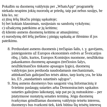
Pokalbis su duomenų valdytoju per „WhatsApp“ programėlę
niekada neapims jokių nuorodų ar priedų, taip pat nebus susijęs, be
kita ko, su:
a) jūsų lėšų likučiu pinigų sąskaitoje;
b) bet kokiais klausimais, susijusiais su sandorių vykdymu;
c) užsakymų pateikimu ar jų keitimu;
d) kliento asmens duomenų keitimu ar atnaujinimu;
e) nurodymų dėl lėšų įnešimo į pinigų sąskaitą ar išėmimo iš jos
pateikimu.
Perduodant asmens duomenis į trečiąsias šalis, t. y. gavėjams,
įsisteigusiems už Europos ekonominės erdvės ar Šveicarijos
ribų, į šalis, kurios, Europos Komisijos nuomone, neužtikrina
pakankamos duomenų apsaugos (trečiosios šalys,
neužtikrinančios tinkamo apsaugos lygio), duomenų
valdytojas juos perduoda naudodamasis mechanizmais,
atitinkančiais galiojančius teisės aktus, tarp kurių yra, be kita
ko, ES „standartinės sutartinės sąlygos“.
Jūsų asmens duomenys bus saugomi visą Informacinių ir
švietimo paslaugų sutarties arba Demonstracinės sąskaitos
sutarties galiojimo laikotarpį, taip pat po jų nutraukimo – per
įstatymuose nustatytą senaties terminą. Jeigu duomenų
tvarkymas grindžiamas duomenų valdytojo teisėtu interesu,
duomenys bus tvarkomi tiek, kiek būtina šių teisėtų interesų