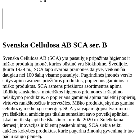
Svenska Cellulosa AB SCA ser. B
Svenska Cellulosa AB (SCA) yra pasaulyje pripažinta higienos ir
miško produktų įmonė, kurios būstinė yra Stokholme, Švedijoje.
Įkurta 1929 m., SCA tapo svarbia pramonės dalyve, veikiančia
daugiau nei 100 šalių visame pasaulyje. Pagrindinės įmonės verslo
sritys apima asmens priežiūros produktus, popieriaus gaminius ir
miško produktus. SCA asmens priežiūros asortimentas apima
kūdikių sauskelnes, moteriškos higienos priemones ir šlapimo
nelaikymo produktus, o popieriaus gaminiai apima tualetinį popierių,
virtuvės rankšluosčius ir servetėles. Miško produktų skyrius gamina
celiuliozę, medieną ir energiją. SCA yra įsipareigojusi tvarumui ir
yra išsikėlusi ambicingus tikslus sumažinti savo poveikį aplinkai,
įskaitant tikslą tapti be iškastinio kuro iki 2020 m. Sutelkdama
dėmesį į inovacijas ir klientų pasitenkinimą, SCA siekia teikti
aukštos kokybės produktus, kurie pagerina žmonių gyvenimą ir tuo
pačiu saugo planetą.