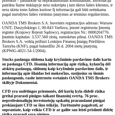
prireikus – pasitarkite su nepriklausomais konsultantais. Informacija
pateikta šiame tinklapyje nera nukreipta į tam tikros šalies klientus, ir
nera skirta toms šalims kuriose šį informacija gali būti netinkama
pagal nurodytos šalies vietinius įstatymus ar teisinius reguliavimus.
OANDA TMS Brokers S.A. buveinės registracijos adresas: Warsaw
UNIT, Daszyńskiego 1, 00-843 Varšuva, įmonė registruota Įmonių
registre (Krajowy Rejestr Sądowy), registracijos Nr.: 0000204776.
Įstatinis kapitalas: 3,537.560 zlotų, sumokėtas pilnai. OANDA TMS
Brokers S.A. veiklą prižiuri Lenkijos Finansų Įstaigų Priežiūros
Tarnyba (KNF), pagal balandžio 26 d. 2004 metų įstatymą.
(KPWiG-4021-54-1/2004).
Stocks paslauga siūloma kaip kryžminio pardavimo dalis kartu
su paslauga CFD. Išsamią informaciją apie riziką, kylančią dėl
atskirų paslaugų, siūlomų kaip kryžminio pardavimo dalis, ir
informaciją apie išlaidas bei mokesčius, susijusius su šiomis
paslaugomis, rasite interneto svetainės OANDA TMS Brokers
skiltyje Dokumentai.
CFD yra sudėtingos priemonės, dėl kurių kyla didelė rizika
greitai prarasti pinigus taikant finansinį svertą. 76 proc.
neprofesionaliųjų investuotojų sąskaitų prarandami pinigai
prekiaujant CFD su šiuo teikėju. Turėtumėte pagalvoti, ar
suprantate, kaip veikia CFD ir ar galite sau leisti prisiimti didelę
riziką prarasti savo pinigus.