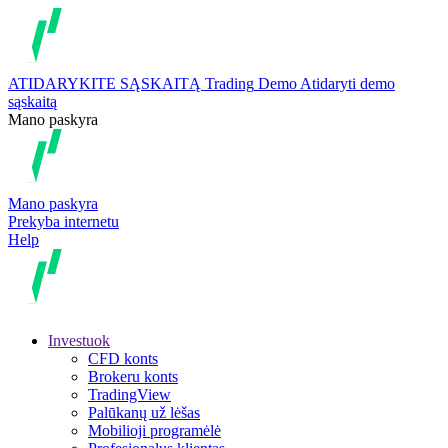
ATIDARYKITE SĄSKAITĄ
Trading
Demo
Atidaryti demo
sąskaitą
Mano paskyra
Mano paskyra
Prekyba internetu
Help
Investuok
CFD konts
Brokeru konts
TradingView
Palūkanų už lėšas
Mobilioji programėlė