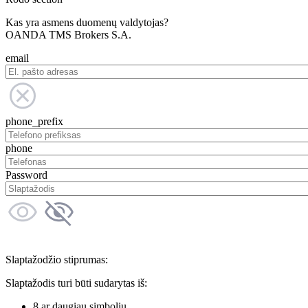
Kas yra asmens duomenų valdytojas?
OANDA TMS Brokers S.A.
email
phone_prefix
phone
Password
Slaptažodžio stiprumas:
Slaptažodis turi būti sudarytas iš:
8 ar daugiau simbolių