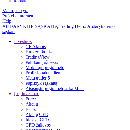
kontaktas
Mano paskyra
Prekyba internetu
Help
ATIDARYKITE SĄSKAITĄ
Trading
Demo
Atidaryti demo
sąskaitą
Investuok
CFD konts
Brokeru konts
TradingView
Palūkanų už lėšas
Mobilioji programėlė
Profesionalus klientas
Meta trader 5
Papildyk sąskaitą
Atsisiųsti programėlę arba MT5
į ką investuoti
Forex
Akcijų
ETFs
Akcijų CFD
Ideksai CFD
CFD žaliavos