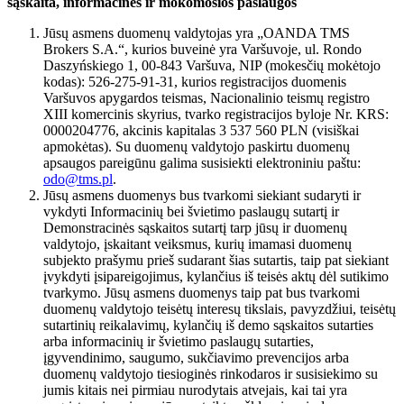
sąskaita, informacinės ir mokomosios paslaugos
Jūsų asmens duomenų valdytojas yra „OANDA TMS
Brokers S.A.“, kurios buveinė yra Varšuvoje, ul. Rondo
Daszyńskiego 1, 00-843 Varšuva, NIP (mokesčių mokėtojo
kodas): 526-275-91-31, kurios registracijos duomenis
Varšuvos apygardos teismas, Nacionalinio teismų registro
XIII komercinis skyrius, tvarko registracijos byloje Nr. KRS:
0000204776, akcinis kapitalas 3 537 560 PLN (visiškai
apmokėtas). Su duomenų valdytojo paskirtu duomenų
apsaugos pareigūnu galima susisiekti elektroniniu paštu:
odo@tms.pl
.
Jūsų asmens duomenys bus tvarkomi siekiant sudaryti ir
vykdyti Informacinių bei švietimo paslaugų sutartį ir
Demonstracinės sąskaitos sutartį tarp jūsų ir duomenų
valdytojo, įskaitant veiksmus, kurių imamasi duomenų
subjekto prašymu prieš sudarant šias sutartis, taip pat siekiant
įvykdyti įsipareigojimus, kylančius iš teisės aktų dėl sutikimo
tvarkymo. Jūsų asmens duomenys taip pat bus tvarkomi
duomenų valdytojo teisėtų interesų tikslais, pavyzdžiui, teisėtų
sutartinių reikalavimų, kylančių iš demo sąskaitos sutarties
arba informacinių ir švietimo paslaugų sutarties,
įgyvendinimo, saugumo, sukčiavimo prevencijos arba
duomenų valdytojo tiesioginės rinkodaros ir susisiekimo su
jumis kitais nei pirmiau nurodytais atvejais, kai tai yra