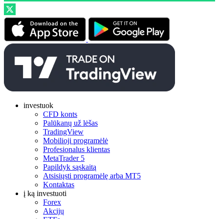
investuok
CFD konts
Palūkanų už lėšas
TradingView
Mobilioji programėlė
Profesionalus klientas
MetaTrader 5
Papildyk sąskaitą
Atsisiųsti programėlę arba MT5
Kontaktas
į ką investuoti
Forex
Akcijų