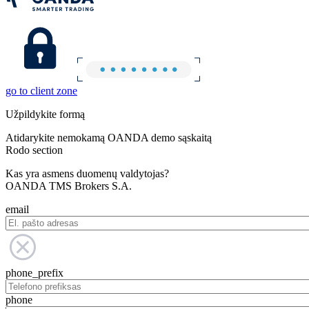
go to client zone
Užpildykite formą
Atidarykite nemokamą OANDA demo sąskaitą
Rodo section
Kas yra asmens duomenų valdytojas?
OANDA TMS Brokers S.A.
email
phone_prefix
phone