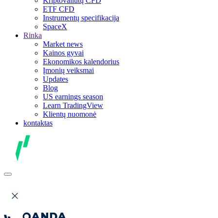
Kriptovaliutų CFD
ETF CFD
Instrumentų specifikacija
SpaceX
Rinka
Market news
Kainos gyvai
Ekonomikos kalendorius
Įmonių veiksmai
Updates
Blog
US earnings season
Learn TradingView
Klientų nuomonė
kontaktas