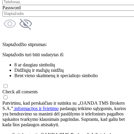
Password
Slaptažodžio stiprumas:
Slaptažodis turi būti sudarytas iš:
8 ar daugiau simbolių
Didžiųjų ir mažųjų raidžių
Bent vieno skaitmenų ir specialiojo simbolio
Check all consents
Patvirtinu, kad perskaičiau ir sutinku su „OANDA TMS Brokers
S.A.”
informacijos ir švietimo
paslaugų teikimo sąlygomis, kurios
yra bendravimo su manimi dėl pasiūlymo ir telefoninės pagalbos
sąskaitos tvarkymo klausimais pagrindas. Suprantu, kad galiu bet
kada šios paslaugos atsisakyti.