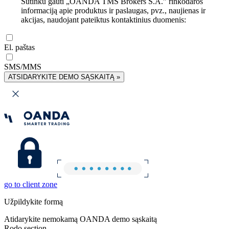
Sutinku gauti „OANDA TMS Brokers S.A.” rinkodaros
informaciją apie produktus ir paslaugas, pvz., naujienas ir
akcijas, naudojant pateiktus kontaktinius duomenis:
El. paštas
SMS/MMS
ATSIDARYKITE DEMO SĄSKAITĄ »
go to client zone
Užpildykite formą
Atidarykite nemokamą OANDA demo sąskaitą
Rodo section