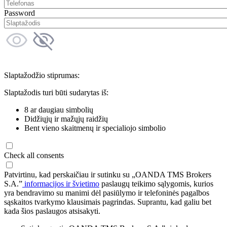
Password
Slaptažodžio stiprumas:
Slaptažodis turi būti sudarytas iš:
8 ar daugiau simbolių
Didžiųjų ir mažųjų raidžių
Bent vieno skaitmenų ir specialiojo simbolio
Check all consents
Patvirtinu, kad perskaičiau ir sutinku su „OANDA TMS Brokers
S.A.”
informacijos ir švietimo
paslaugų teikimo sąlygomis, kurios
yra bendravimo su manimi dėl pasiūlymo ir telefoninės pagalbos
sąskaitos tvarkymo klausimais pagrindas. Suprantu, kad galiu bet
kada šios paslaugos atsisakyti.