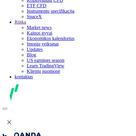
Kriptovaliutų CFD
ETF CFD
Instrumentų specifikacija
SpaceX
Rinka
Market news
Kainos gyvai
Ekonomikos kalendorius
Įmonių veiksmai
Updates
Blog
US earnings season
Learn TradingView
Klientų nuomonė
kontaktas