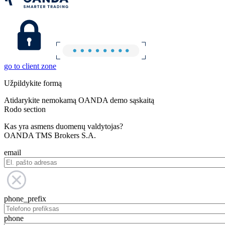
go to client zone
Užpildykite formą
Atidarykite nemokamą OANDA demo sąskaitą
Rodo section
Kas yra asmens duomenų valdytojas?
OANDA TMS Brokers S.A.
email
phone_prefix
phone