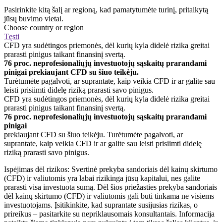
Pasirinkite kitą šalį ar regioną, kad pamatytumėte turinį, pritaikytą
jūsų buvimo vietai.
Choose country or region
Tęsti
CFD yra sudėtingos priemonės, dėl kurių kyla didelė rizika greitai
prarasti pinigus taikant finansinį svertą.
76 proc. neprofesionaliųjų investuotojų sąskaitų prarandami
pinigai prekiaujant CFD su šiuo teikėju.
Turėtumėte pagalvoti, ar suprantate, kaip veikia CFD ir ar galite sau
leisti prisiimti didelę riziką prarasti savo pinigus.
CFD yra sudėtingos priemonės, dėl kurių kyla didelė rizika greitai
prarasti pinigus taikant finansinį svertą.
76 proc. neprofesionaliųjų investuotojų sąskaitų prarandami
pinigai
prekiaujant CFD su šiuo teikėju. Turėtumėte pagalvoti, ar
suprantate, kaip veikia CFD ir ar galite sau leisti prisiimti didelę
riziką prarasti savo pinigus.
Ispėjimas dėl rizikos: Svertinė prekyba sandoriais dėl kainų skirtumo
(CFD) ir valiutomis yra labai rizikinga jūsų kapitalui, nes galite
prarasti visa investuota sumą. Dėl šios priežasties prekyba sandoriais
dėl kainų skirtumo (CFD) ir valiutomis gali būti tinkama ne visiems
investuotojams. Įsitikinkite, kad suprantate susijusias rizikas, o
prireikus – pasitarkite su nepriklausomais konsultantais. Informacija