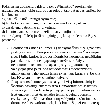
Pokalbis su duomenų valdytoju per „WhatsApp“ programėlę
niekada neapims jokių nuorodų ar priedų, taip pat nebus susijęs, be
kita ko, su:
a) jūsų lėšų likučiu pinigų sąskaitoje;
b) bet kokiais klausimais, susijusiais su sandorių vykdymu;
c) užsakymų pateikimu ar jų keitimu;
d) kliento asmens duomenų keitimu ar atnaujinimu;
e) nurodymų dėl lėšų įnešimo į pinigų sąskaitą ar išėmimo iš jos
pateikimu.
Perduodant asmens duomenis į trečiąsias šalis, t. y. gavėjams,
įsisteigusiems už Europos ekonominės erdvės ar Šveicarijos
ribų, į šalis, kurios, Europos Komisijos nuomone, neužtikrina
pakankamos duomenų apsaugos (trečiosios šalys,
neužtikrinančios tinkamo apsaugos lygio), duomenų
valdytojas juos perduoda naudodamasis mechanizmais,
atitinkančiais galiojančius teisės aktus, tarp kurių yra, be kita
ko, ES „standartinės sutartinės sąlygos“.
Jūsų asmens duomenys bus saugomi visą Informacinių ir
švietimo paslaugų sutarties arba Demonstracinės sąskaitos
sutarties galiojimo laikotarpį, taip pat po jų nutraukimo – per
įstatymuose nustatytą senaties terminą. Jeigu duomenų
tvarkymas grindžiamas duomenų valdytojo teisėtu interesu,
duomenys bus tvarkomi tiek, kiek būtina šių teisėtų interesų