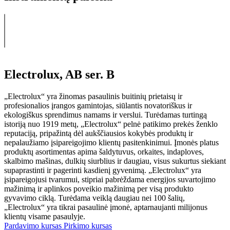
Electrolux, AB ser. B
„Electrolux“ yra žinomas pasaulinis buitinių prietaisų ir
profesionalios įrangos gamintojas, siūlantis novatoriškus ir
ekologiškus sprendimus namams ir verslui. Turėdamas turtingą
istoriją nuo 1919 metų, „Electrolux“ pelnė patikimo prekės ženklo
reputaciją, pripažintą dėl aukščiausios kokybės produktų ir
nepalaužiamo įsipareigojimo klientų pasitenkinimui. Įmonės platus
produktų asortimentas apima šaldytuvus, orkaites, indaploves,
skalbimo mašinas, dulkių siurblius ir daugiau, visus sukurtus siekiant
supaprastinti ir pagerinti kasdienį gyvenimą. „Electrolux“ yra
įsipareigojusi tvarumui, stipriai pabrėždama energijos suvartojimo
mažinimą ir aplinkos poveikio mažinimą per visą produkto
gyvavimo ciklą. Turėdama veiklą daugiau nei 100 šalių,
„Electrolux“ yra tikrai pasaulinė įmonė, aptarnaujanti milijonus
klientų visame pasaulyje.
Pardavimo kursas
Pirkimo kursas