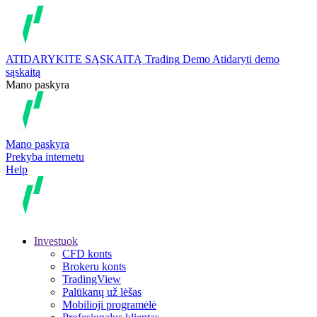
ATIDARYKITE SĄSKAITĄ
Trading
Demo
Atidaryti demo
sąskaitą
Mano paskyra
Mano paskyra
Prekyba internetu
Help
Investuok
CFD konts
Brokeru konts
TradingView
Palūkanų už lėšas
Mobilioji programėlė