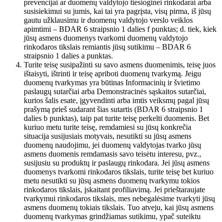
prevencijai ar duomenų valdytojo tiesioginei rinkodarai arba
susisiekimui su jumis, kai tai yra pagrįsta, visų pirma, iš jūsų
gautu užklausimu ir duomenų valdytojo verslo veiklos
apimtimi – BDAR 6 straipsnio 1 dalies f punktas; d. tiek, kiek
jūsų asmens duomenys tvarkomi duomenų valdytojo
rinkodaros tikslais remiantis jūsų sutikimu – BDAR 6
straipsnio 1 dalies a punktas.
Turite teisę susipažinti su savo asmens duomenimis, teisę juos
ištaisyti, ištrinti ir teisę apriboti duomenų tvarkymą. Jeigu
duomenų tvarkymas yra būtinas Informacinių ir švietimo
paslaugų sutarčiai arba Demonstracinės sąskaitos sutarčiai,
kurios šalis esate, įgyvendinti arba imtis veiksmų pagal jūsų
prašymą prieš sudarant šias sutartis (BDAR 6 straipsnio 1
dalies b punktas), taip pat turite teisę perkelti duomenis. Bet
kuriuo metu turite teisę, remdamiesi su jūsų konkrečia
situacija susijusiais motyvais, nesutikti su jūsų asmens
duomenų naudojimu, jei duomenų valdytojas tvarko jūsų
asmens duomenis remdamasis savo teisėtu interesu, pvz.,
susijusiu su produktų ir paslaugų rinkodara. Jei jūsų asmens
duomenys tvarkomi rinkodaros tikslais, turite teisę bet kuriuo
metu nesutikti su jūsų asmens duomenų tvarkymu tokios
rinkodaros tikslais, įskaitant profiliavimą. Jei prieštaraujate
tvarkymui rinkodaros tikslais, mes nebegalėsime tvarkyti jūsų
asmens duomenų tokiais tikslais. Tuo atveju, kai jūsų asmens
duomenų tvarkymas grindžiamas sutikimu, ypač suteiktu