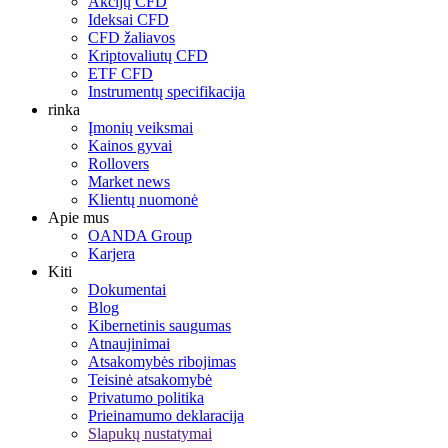
Akcijų CFD
Ideksai CFD
CFD žaliavos
Kriptovaliutų CFD
ETF CFD
Instrumentų specifikacija
rinka
Įmonių veiksmai
Kainos gyvai
Rollovers
Market news
Klientų nuomonė
Apie mus
OANDA Group
Karjera
Kiti
Dokumentai
Blog
Kibernetinis saugumas
Atnaujinimai
Atsakomybės ribojimas
Teisinė atsakomybė
Privatumo politika
Prieinamumo deklaracija
Slapukų nustatymai