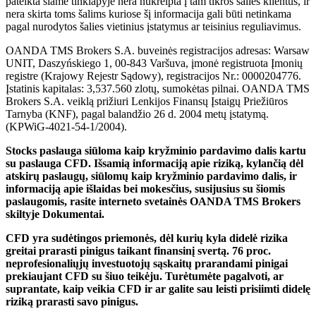
pateikta šiame tinklapyje nera nukreipta į tam tikros šalies klientus, ir
nera skirta toms šalims kuriose šį informacija gali būti netinkama
pagal nurodytos šalies vietinius įstatymus ar teisinius reguliavimus.
OANDA TMS Brokers S.A. buveinės registracijos adresas: Warsaw
UNIT, Daszyńskiego 1, 00-843 Varšuva, įmonė registruota Įmonių
registre (Krajowy Rejestr Sądowy), registracijos Nr.: 0000204776.
Įstatinis kapitalas: 3,537.560 zlotų, sumokėtas pilnai. OANDA TMS
Brokers S.A. veiklą prižiuri Lenkijos Finansų Įstaigų Priežiūros
Tarnyba (KNF), pagal balandžio 26 d. 2004 metų įstatymą.
(KPWiG-4021-54-1/2004).
Stocks paslauga siūloma kaip kryžminio pardavimo dalis kartu
su paslauga CFD. Išsamią informaciją apie riziką, kylančią dėl
atskirų paslaugų, siūlomų kaip kryžminio pardavimo dalis, ir
informaciją apie išlaidas bei mokesčius, susijusius su šiomis
paslaugomis, rasite interneto svetainės OANDA TMS Brokers
skiltyje Dokumentai.
CFD yra sudėtingos priemonės, dėl kurių kyla didelė rizika
greitai prarasti pinigus taikant finansinį svertą. 76 proc.
neprofesionaliųjų investuotojų sąskaitų prarandami pinigai
prekiaujant CFD su šiuo teikėju. Turėtumėte pagalvoti, ar
suprantate, kaip veikia CFD ir ar galite sau leisti prisiimti didelę
riziką prarasti savo pinigus.