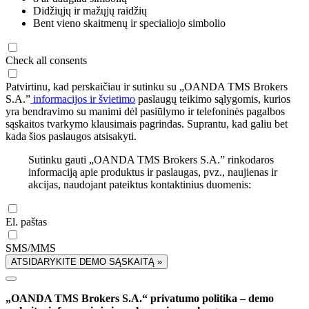
Didžiųjų ir mažųjų raidžių
Bent vieno skaitmenų ir specialiojo simbolio
Check all consents
Patvirtinu, kad perskaičiau ir sutinku su „OANDA TMS Brokers
S.A.”
informacijos ir švietimo
paslaugų teikimo sąlygomis, kurios
yra bendravimo su manimi dėl pasiūlymo ir telefoninės pagalbos
sąskaitos tvarkymo klausimais pagrindas. Suprantu, kad galiu bet
kada šios paslaugos atsisakyti.
Sutinku gauti „OANDA TMS Brokers S.A.” rinkodaros
informaciją apie produktus ir paslaugas, pvz., naujienas ir
akcijas, naudojant pateiktus kontaktinius duomenis:
El. paštas
SMS/MMS
ATSIDARYKITE DEMO SĄSKAITĄ »
„OANDA TMS Brokers S.A.“ privatumo politika – demo