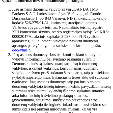
sąskaita, informacinės ir mokomosios paslaugos
Jūsų asmens duomenų valdytojas yra „OANDA TMS
Brokers S.A.“, kurios buveinė yra Varšuvoje, ul. Rondo
Daszyńskiego 1, 00-843 Varšuva, NIP (mokesčių mokėtojo
kodas): 526-275-91-31, kurios registracijos duomenis
Varšuvos apygardos teismas, Nacionalinio teismų registro
XIII komercinis skyrius, tvarko registracijos byloje Nr. KRS:
0000204776, akcinis kapitalas 3 537 560 PLN (visiškai
apmokėtas). Su duomenų valdytojo paskirtu duomenų
apsaugos pareigūnu galima susisiekti elektroniniu paštu:
odo@tms.pl
.
Jūsų asmens duomenys bus tvarkomi siekiant sudaryti ir
vykdyti Informacinių bei švietimo paslaugų sutartį ir
Demonstracinės sąskaitos sutartį tarp jūsų ir duomenų
valdytojo, įskaitant veiksmus, kurių imamasi duomenų
subjekto prašymu prieš sudarant šias sutartis, taip pat siekiant
įvykdyti įsipareigojimus, kylančius iš teisės aktų dėl sutikimo
tvarkymo. Jūsų asmens duomenys taip pat bus tvarkomi
duomenų valdytojo teisėtų interesų tikslais, pavyzdžiui, teisėtų
sutartinių reikalavimų, kylančių iš demo sąskaitos sutarties
arba informacinių ir švietimo paslaugų sutarties,
įgyvendinimo, saugumo, sukčiavimo prevencijos arba
duomenų valdytojo tiesioginės rinkodaros ir susisiekimo su
jumis kitais nei pirmiau nurodytais atvejais, kai tai yra