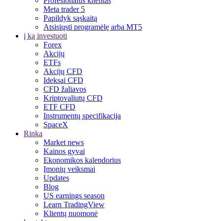
Profesionalus klientas
Meta trader 5
Papildyk sąskaitą
Atsisiųsti programėlę arba MT5
į ką investuoti
Forex
Akcijų
ETFs
Akcijų CFD
Ideksai CFD
CFD žaliavos
Kriptovaliutų CFD
ETF CFD
Instrumentų specifikacija
SpaceX
Rinka
Market news
Kainos gyvai
Ekonomikos kalendorius
Įmonių veiksmai
Updates
Blog
US earnings season
Learn TradingView
Klientų nuomonė