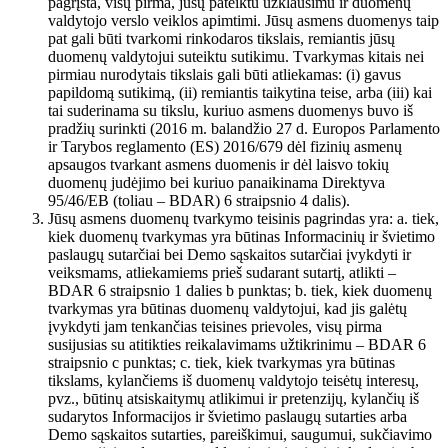
pagrįsta, visų pirma, jūsų pateiktu užklausimu ir duomenų
valdytojo verslo veiklos apimtimi. Jūsų asmens duomenys taip
pat gali būti tvarkomi rinkodaros tikslais, remiantis jūsų
duomenų valdytojui suteiktu sutikimu. Tvarkymas kitais nei
pirmiau nurodytais tikslais gali būti atliekamas: (i) gavus
papildomą sutikimą, (ii) remiantis taikytina teise, arba (iii) kai
tai suderinama su tikslu, kuriuo asmens duomenys buvo iš
pradžių surinkti (2016 m. balandžio 27 d. Europos Parlamento
ir Tarybos reglamento (ES) 2016/679 dėl fizinių asmenų
apsaugos tvarkant asmens duomenis ir dėl laisvo tokių
duomenų judėjimo bei kuriuo panaikinama Direktyva
95/46/EB (toliau – BDAR) 6 straipsnio 4 dalis).
Jūsų asmens duomenų tvarkymo teisinis pagrindas yra: a. tiek,
kiek duomenų tvarkymas yra būtinas Informacinių ir švietimo
paslaugų sutarčiai bei Demo sąskaitos sutarčiai įvykdyti ir
veiksmams, atliekamiems prieš sudarant sutartį, atlikti –
BDAR 6 straipsnio 1 dalies b punktas; b. tiek, kiek duomenų
tvarkymas yra būtinas duomenų valdytojui, kad jis galėtų
įvykdyti jam tenkančias teisines prievoles, visų pirma
susijusias su atitikties reikalavimams užtikrinimu – BDAR 6
straipsnio c punktas; c. tiek, kiek tvarkymas yra būtinas
tikslams, kylančiems iš duomenų valdytojo teisėtų interesų,
pvz., būtinų atsiskaitymų atlikimui ir pretenzijų, kylančių iš
sudarytos Informacijos ir švietimo paslaugų sutarties arba
Demo sąskaitos sutarties, pareiškimui, saugumui, sukčiavimo