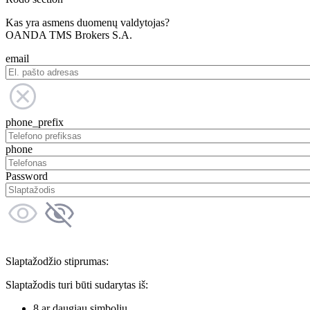
Kas yra asmens duomenų valdytojas?
OANDA TMS Brokers S.A.
email
phone_prefix
phone
Password
Slaptažodžio stiprumas:
Slaptažodis turi būti sudarytas iš:
8 ar daugiau simbolių