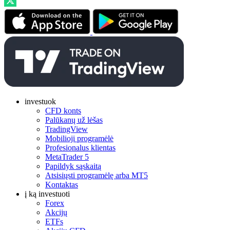
investuok
CFD konts
Palūkanų už lėšas
TradingView
Mobilioji programėlė
Profesionalus klientas
MetaTrader 5
Papildyk sąskaitą
Atsisiųsti programėlę arba MT5
Kontaktas
į ką investuoti
Forex
Akcijų
ETFs