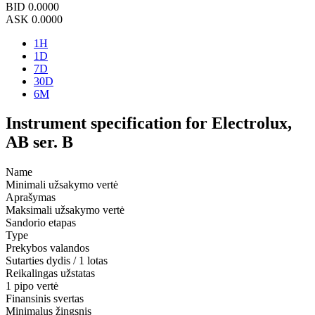
BID
0.0000
ASK
0.0000
1H
1D
7D
30D
6M
Instrument specification for Electrolux,
AB ser. B
Name
Minimali užsakymo vertė
Aprašymas
Maksimali užsakymo vertė
Sandorio etapas
Type
Prekybos valandos
Sutarties dydis / 1 lotas
Reikalingas užstatas
1 pipo vertė
Finansinis svertas
Minimalus žingsnis