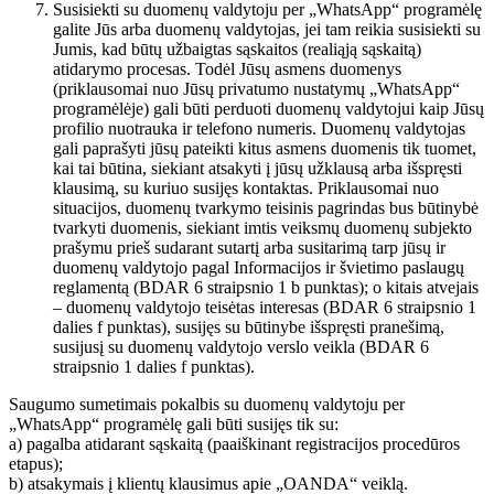
Susisiekti su duomenų valdytoju per „WhatsApp“ programėlę
galite Jūs arba duomenų valdytojas, jei tam reikia susisiekti su
Jumis, kad būtų užbaigtas sąskaitos (realiąją sąskaitą)
atidarymo procesas. Todėl Jūsų asmens duomenys
(priklausomai nuo Jūsų privatumo nustatymų „WhatsApp“
programėlėje) gali būti perduoti duomenų valdytojui kaip Jūsų
profilio nuotrauka ir telefono numeris. Duomenų valdytojas
gali paprašyti jūsų pateikti kitus asmens duomenis tik tuomet,
kai tai būtina, siekiant atsakyti į jūsų užklausą arba išspręsti
klausimą, su kuriuo susijęs kontaktas. Priklausomai nuo
situacijos, duomenų tvarkymo teisinis pagrindas bus būtinybė
tvarkyti duomenis, siekiant imtis veiksmų duomenų subjekto
prašymu prieš sudarant sutartį arba susitarimą tarp jūsų ir
duomenų valdytojo pagal Informacijos ir švietimo paslaugų
reglamentą (BDAR 6 straipsnio 1 b punktas); o kitais atvejais
– duomenų valdytojo teisėtas interesas (BDAR 6 straipsnio 1
dalies f punktas), susijęs su būtinybe išspręsti pranešimą,
susijusį su duomenų valdytojo verslo veikla (BDAR 6
straipsnio 1 dalies f punktas).
Saugumo sumetimais pokalbis su duomenų valdytoju per
„WhatsApp“ programėlę gali būti susijęs tik su:
a) pagalba atidarant sąskaitą (paaiškinant registracijos procedūros
etapus);
b) atsakymais į klientų klausimus apie „OANDA“ veiklą.