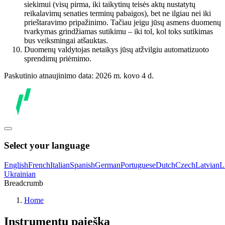
siekimui (visų pirma, iki taikytinų teisės aktų nustatytų
reikalavimų senaties terminų pabaigos), bet ne ilgiau nei iki
prieštaravimo pripažinimo. Tačiau jeigu jūsų asmens duomenų
tvarkymas grindžiamas sutikimu – iki tol, kol toks sutikimas
bus veiksmingai atšauktas.
Duomenų valdytojas netaikys jūsų atžvilgiu automatizuoto
sprendimų priėmimo.
Paskutinio atnaujinimo data: 2026 m. kovo 4 d.
Select your language
English
French
Italian
Spanish
German
Portuguese
Dutch
Czech
Latvian
L
Ukrainian
Breadcrumb
Home
Instrumentų paieška