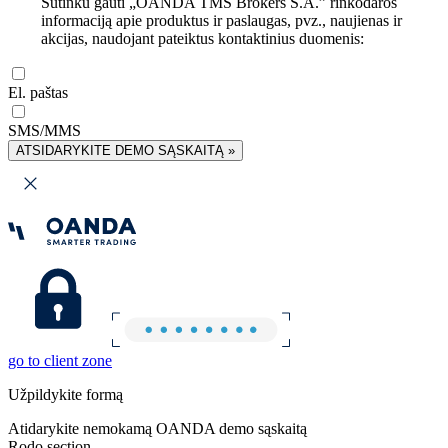
Sutinku gauti „OANDA TMS Brokers S.A.” rinkodaros
informaciją apie produktus ir paslaugas, pvz., naujienas ir
akcijas, naudojant pateiktus kontaktinius duomenis:
El. paštas
SMS/MMS
ATSIDARYKITE DEMO SĄSKAITĄ »
go to client zone
Užpildykite formą
Atidarykite nemokamą OANDA demo sąskaitą
Rodo section