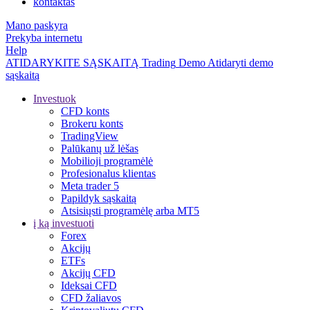
kontaktas
Mano paskyra
Prekyba internetu
Help
ATIDARYKITE SĄSKAITĄ
Trading
Demo
Atidaryti demo
sąskaitą
Investuok
CFD konts
Brokeru konts
TradingView
Palūkanų už lėšas
Mobilioji programėlė
Profesionalus klientas
Meta trader 5
Papildyk sąskaitą
Atsisiųsti programėlę arba MT5
į ką investuoti
Forex
Akcijų
ETFs
Akcijų CFD
Ideksai CFD
CFD žaliavos