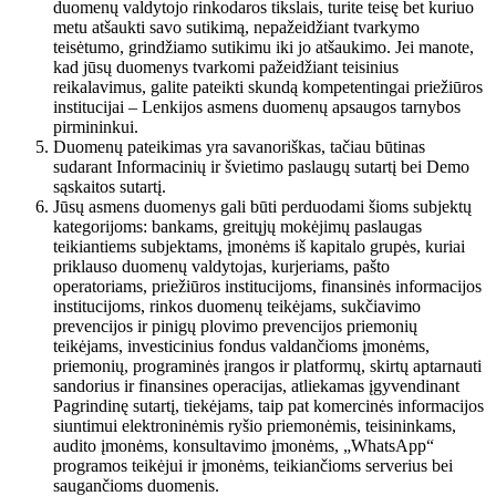
duomenų valdytojo rinkodaros tikslais, turite teisę bet kuriuo
metu atšaukti savo sutikimą, nepažeidžiant tvarkymo
teisėtumo, grindžiamo sutikimu iki jo atšaukimo. Jei manote,
kad jūsų duomenys tvarkomi pažeidžiant teisinius
reikalavimus, galite pateikti skundą kompetentingai priežiūros
institucijai – Lenkijos asmens duomenų apsaugos tarnybos
pirmininkui.
Duomenų pateikimas yra savanoriškas, tačiau būtinas
sudarant Informacinių ir švietimo paslaugų sutartį bei Demo
sąskaitos sutartį.
Jūsų asmens duomenys gali būti perduodami šioms subjektų
kategorijoms: bankams, greitųjų mokėjimų paslaugas
teikiantiems subjektams, įmonėms iš kapitalo grupės, kuriai
priklauso duomenų valdytojas, kurjeriams, pašto
operatoriams, priežiūros institucijoms, finansinės informacijos
institucijoms, rinkos duomenų teikėjams, sukčiavimo
prevencijos ir pinigų plovimo prevencijos priemonių
teikėjams, investicinius fondus valdančioms įmonėms,
priemonių, programinės įrangos ir platformų, skirtų aptarnauti
sandorius ir finansines operacijas, atliekamas įgyvendinant
Pagrindinę sutartį, tiekėjams, taip pat komercinės informacijos
siuntimui elektroninėmis ryšio priemonėmis, teisininkams,
audito įmonėms, konsultavimo įmonėms, „WhatsApp“
programos teikėjui ir įmonėms, teikiančioms serverius bei
saugančioms duomenis.