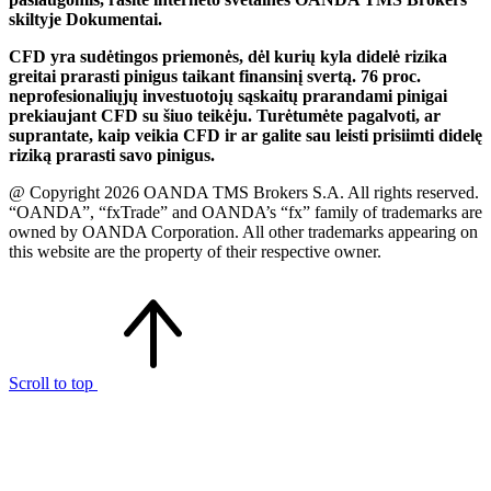
skiltyje Dokumentai.
CFD yra sudėtingos priemonės, dėl kurių kyla didelė rizika
greitai prarasti pinigus taikant finansinį svertą. 76 proc.
neprofesionaliųjų investuotojų sąskaitų prarandami pinigai
prekiaujant CFD su šiuo teikėju. Turėtumėte pagalvoti, ar
suprantate, kaip veikia CFD ir ar galite sau leisti prisiimti didelę
riziką prarasti savo pinigus.
@ Copyright 2026 OANDA TMS Brokers S.A. All rights reserved.
“OANDA”, “fxTrade” and OANDA’s “fx” family of trademarks are
owned by OANDA Corporation. All other trademarks appearing on
this website are the property of their respective owner.
Scroll to top