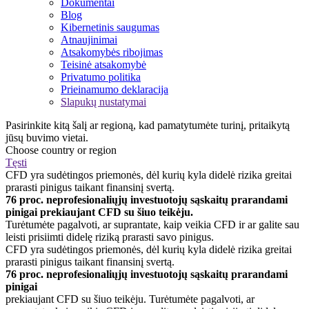
Dokumentai
Blog
Kibernetinis saugumas
Atnaujinimai
Atsakomybės ribojimas
Teisinė atsakomybė
Privatumo politika
Prieinamumo deklaracija
Slapukų nustatymai
Pasirinkite kitą šalį ar regioną, kad pamatytumėte turinį, pritaikytą
jūsų buvimo vietai.
Choose country or region
Tęsti
CFD yra sudėtingos priemonės, dėl kurių kyla didelė rizika greitai
prarasti pinigus taikant finansinį svertą.
76 proc. neprofesionaliųjų investuotojų sąskaitų prarandami
pinigai prekiaujant CFD su šiuo teikėju.
Turėtumėte pagalvoti, ar suprantate, kaip veikia CFD ir ar galite sau
leisti prisiimti didelę riziką prarasti savo pinigus.
CFD yra sudėtingos priemonės, dėl kurių kyla didelė rizika greitai
prarasti pinigus taikant finansinį svertą.
76 proc. neprofesionaliųjų investuotojų sąskaitų prarandami
pinigai
prekiaujant CFD su šiuo teikėju. Turėtumėte pagalvoti, ar