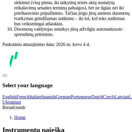
siekimui (visų pirma, iki taikytinų teisės aktų nustatytų
reikalavimų senaties terminų pabaigos), bet ne ilgiau nei iki
prieštaravimo pripažinimo. Tačiau jeigu jūsų asmens duomenų
tvarkymas grindžiamas sutikimu – iki tol, kol toks sutikimas
bus veiksmingai atšauktas.
Duomenų valdytojas netaikys jūsų atžvilgiu automatizuoto
sprendimų priėmimo.
Paskutinio atnaujinimo data: 2026 m. kovo 4 d.
Select your language
English
French
Italian
Spanish
German
Portuguese
Dutch
Czech
Latvian
L
Ukrainian
Breadcrumb
Home
Instrumentų paieška