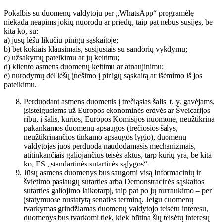
Pokalbis su duomenų valdytoju per „WhatsApp“ programėlę
niekada neapims jokių nuorodų ar priedų, taip pat nebus susijęs, be
kita ko, su:
a) jūsų lėšų likučiu pinigų sąskaitoje;
b) bet kokiais klausimais, susijusiais su sandorių vykdymu;
c) užsakymų pateikimu ar jų keitimu;
d) kliento asmens duomenų keitimu ar atnaujinimu;
e) nurodymų dėl lėšų įnešimo į pinigų sąskaitą ar išėmimo iš jos
pateikimu.
Perduodant asmens duomenis į trečiąsias šalis, t. y. gavėjams,
įsisteigusiems už Europos ekonominės erdvės ar Šveicarijos
ribų, į šalis, kurios, Europos Komisijos nuomone, neužtikrina
pakankamos duomenų apsaugos (trečiosios šalys,
neužtikrinančios tinkamo apsaugos lygio), duomenų
valdytojas juos perduoda naudodamasis mechanizmais,
atitinkančiais galiojančius teisės aktus, tarp kurių yra, be kita
ko, ES „standartinės sutartinės sąlygos“.
Jūsų asmens duomenys bus saugomi visą Informacinių ir
švietimo paslaugų sutarties arba Demonstracinės sąskaitos
sutarties galiojimo laikotarpį, taip pat po jų nutraukimo – per
įstatymuose nustatytą senaties terminą. Jeigu duomenų
tvarkymas grindžiamas duomenų valdytojo teisėtu interesu,
duomenys bus tvarkomi tiek, kiek būtina šių teisėtų interesų