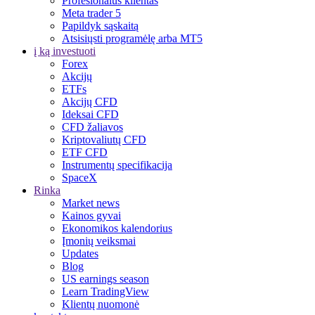
Profesionalus klientas
Meta trader 5
Papildyk sąskaitą
Atsisiųsti programėlę arba MT5
į ką investuoti
Forex
Akcijų
ETFs
Akcijų CFD
Ideksai CFD
CFD žaliavos
Kriptovaliutų CFD
ETF CFD
Instrumentų specifikacija
SpaceX
Rinka
Market news
Kainos gyvai
Ekonomikos kalendorius
Įmonių veiksmai
Updates
Blog
US earnings season
Learn TradingView
Klientų nuomonė