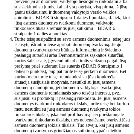
prevencijai ar duomenų valdytojo tiesioginei rinkodarai arba
susisiekimui su jumis, kai tai yra pagrįsta, visų pirma, iš jūsų
gautu užklausimu ir duomenų valdytojo verslo veiklos
apimtimi – BDAR 6 straipsnio 1 dalies f punktas; d. tiek, kiek
jūsų asmens duomenys tvarkomi duomenų valdytojo
rinkodaros tikslais remiantis jūsų sutikimu – BDAR 6
straipsnio 1 dalies a punktas.
Turite teisę susipažinti su savo asmens duomenimis, teisę juos
ištaisyti, ištrinti ir teisę apriboti duomenų tvarkymą. Jeigu
duomenų tvarkymas yra būtinas Informacinių ir švietimo
paslaugų sutarčiai arba Demonstracinės sąskaitos sutarčiai,
kurios šalis esate, įgyvendinti arba imtis veiksmų pagal jūsų
prašymą prieš sudarant šias sutartis (BDAR 6 straipsnio 1
dalies b punktas), taip pat turite teisę perkelti duomenis. Bet
kuriuo metu turite teisę, remdamiesi su jūsų konkrečia
situacija susijusiais motyvais, nesutikti su jūsų asmens
duomenų naudojimu, jei duomenų valdytojas tvarko jūsų
asmens duomenis remdamasis savo teisėtu interesu, pvz.,
susijusiu su produktų ir paslaugų rinkodara. Jei jūsų asmens
duomenys tvarkomi rinkodaros tikslais, turite teisę bet kuriuo
metu nesutikti su jūsų asmens duomenų tvarkymu tokios
rinkodaros tikslais, įskaitant profiliavimą. Jei prieštaraujate
tvarkymui rinkodaros tikslais, mes nebegalėsime tvarkyti jūsų
asmens duomenų tokiais tikslais. Tuo atveju, kai jūsų asmens
duomenų tvarkymas grindžiamas sutikimu, ypač suteiktu