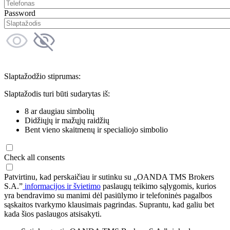
Password
Slaptažodžio stiprumas:
Slaptažodis turi būti sudarytas iš:
8 ar daugiau simbolių
Didžiųjų ir mažųjų raidžių
Bent vieno skaitmenų ir specialiojo simbolio
Check all consents
Patvirtinu, kad perskaičiau ir sutinku su „OANDA TMS Brokers
S.A.”
informacijos ir švietimo
paslaugų teikimo sąlygomis, kurios
yra bendravimo su manimi dėl pasiūlymo ir telefoninės pagalbos
sąskaitos tvarkymo klausimais pagrindas. Suprantu, kad galiu bet
kada šios paslaugos atsisakyti.