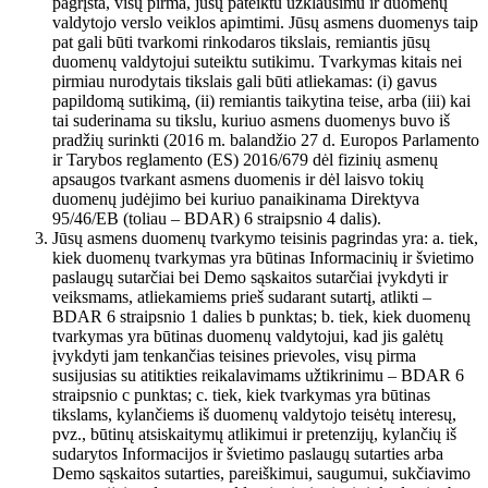
pagrįsta, visų pirma, jūsų pateiktu užklausimu ir duomenų
valdytojo verslo veiklos apimtimi. Jūsų asmens duomenys taip
pat gali būti tvarkomi rinkodaros tikslais, remiantis jūsų
duomenų valdytojui suteiktu sutikimu. Tvarkymas kitais nei
pirmiau nurodytais tikslais gali būti atliekamas: (i) gavus
papildomą sutikimą, (ii) remiantis taikytina teise, arba (iii) kai
tai suderinama su tikslu, kuriuo asmens duomenys buvo iš
pradžių surinkti (2016 m. balandžio 27 d. Europos Parlamento
ir Tarybos reglamento (ES) 2016/679 dėl fizinių asmenų
apsaugos tvarkant asmens duomenis ir dėl laisvo tokių
duomenų judėjimo bei kuriuo panaikinama Direktyva
95/46/EB (toliau – BDAR) 6 straipsnio 4 dalis).
Jūsų asmens duomenų tvarkymo teisinis pagrindas yra: a. tiek,
kiek duomenų tvarkymas yra būtinas Informacinių ir švietimo
paslaugų sutarčiai bei Demo sąskaitos sutarčiai įvykdyti ir
veiksmams, atliekamiems prieš sudarant sutartį, atlikti –
BDAR 6 straipsnio 1 dalies b punktas; b. tiek, kiek duomenų
tvarkymas yra būtinas duomenų valdytojui, kad jis galėtų
įvykdyti jam tenkančias teisines prievoles, visų pirma
susijusias su atitikties reikalavimams užtikrinimu – BDAR 6
straipsnio c punktas; c. tiek, kiek tvarkymas yra būtinas
tikslams, kylančiems iš duomenų valdytojo teisėtų interesų,
pvz., būtinų atsiskaitymų atlikimui ir pretenzijų, kylančių iš
sudarytos Informacijos ir švietimo paslaugų sutarties arba
Demo sąskaitos sutarties, pareiškimui, saugumui, sukčiavimo