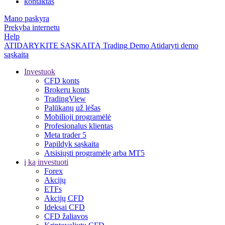
kontaktas
Mano paskyra
Prekyba internetu
Help
ATIDARYKITE SĄSKAITĄ
Trading
Demo
Atidaryti demo
sąskaitą
Investuok
CFD konts
Brokeru konts
TradingView
Palūkanų už lėšas
Mobilioji programėlė
Profesionalus klientas
Meta trader 5
Papildyk sąskaitą
Atsisiųsti programėlę arba MT5
į ką investuoti
Forex
Akcijų
ETFs
Akcijų CFD
Ideksai CFD
CFD žaliavos