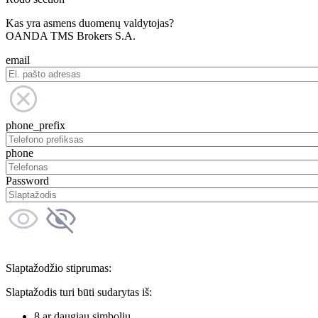
Kas yra asmens duomenų valdytojas?
OANDA TMS Brokers S.A.
email
phone_prefix
phone
Password
Slaptažodžio stiprumas:
Slaptažodis turi būti sudarytas iš:
8 ar daugiau simbolių