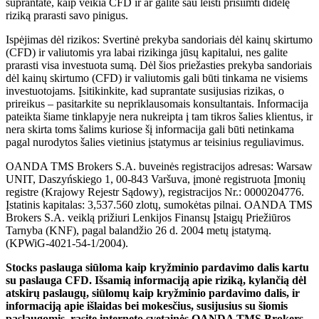
suprantate, kaip veikia CFD ir ar galite sau leisti prisiimti didelę
riziką prarasti savo pinigus.
Ispėjimas dėl rizikos: Svertinė prekyba sandoriais dėl kainų skirtumo
(CFD) ir valiutomis yra labai rizikinga jūsų kapitalui, nes galite
prarasti visa investuota sumą. Dėl šios priežasties prekyba sandoriais
dėl kainų skirtumo (CFD) ir valiutomis gali būti tinkama ne visiems
investuotojams. Įsitikinkite, kad suprantate susijusias rizikas, o
prireikus – pasitarkite su nepriklausomais konsultantais. Informacija
pateikta šiame tinklapyje nera nukreipta į tam tikros šalies klientus, ir
nera skirta toms šalims kuriose šį informacija gali būti netinkama
pagal nurodytos šalies vietinius įstatymus ar teisinius reguliavimus.
OANDA TMS Brokers S.A. buveinės registracijos adresas: Warsaw
UNIT, Daszyńskiego 1, 00-843 Varšuva, įmonė registruota Įmonių
registre (Krajowy Rejestr Sądowy), registracijos Nr.: 0000204776.
Įstatinis kapitalas: 3,537.560 zlotų, sumokėtas pilnai. OANDA TMS
Brokers S.A. veiklą prižiuri Lenkijos Finansų Įstaigų Priežiūros
Tarnyba (KNF), pagal balandžio 26 d. 2004 metų įstatymą.
(KPWiG-4021-54-1/2004).
Stocks paslauga siūloma kaip kryžminio pardavimo dalis kartu
su paslauga CFD. Išsamią informaciją apie riziką, kylančią dėl
atskirų paslaugų, siūlomų kaip kryžminio pardavimo dalis, ir
informaciją apie išlaidas bei mokesčius, susijusius su šiomis
paslaugomis, rasite interneto svetainės OANDA TMS Brokers