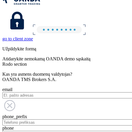
go to client zone
Užpildykite formą
Atidarykite nemokamą OANDA demo sąskaitą
Rodo section
Kas yra asmens duomenų valdytojas?
OANDA TMS Brokers S.A.
email
phone_prefix
phone