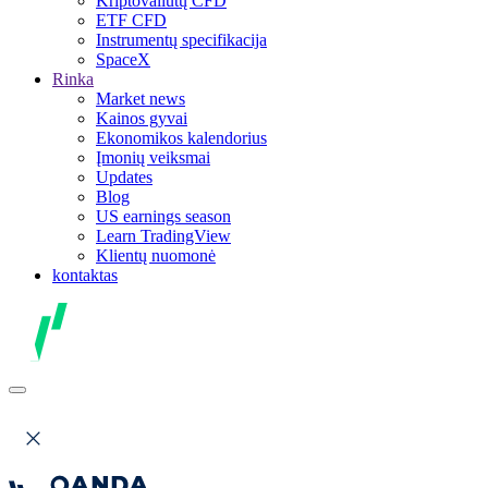
Kriptovaliutų CFD
ETF CFD
Instrumentų specifikacija
SpaceX
Rinka
Market news
Kainos gyvai
Ekonomikos kalendorius
Įmonių veiksmai
Updates
Blog
US earnings season
Learn TradingView
Klientų nuomonė
kontaktas