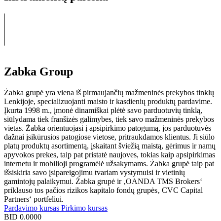
Zabka Group
Żabka grupė yra viena iš pirmaujančių mažmeninės prekybos tinklų
Lenkijoje, specializuojanti maisto ir kasdienių produktų pardavime.
Įkurta 1998 m., įmonė dinamiškai plėtė savo parduotuvių tinklą,
siūlydama tiek franšizės galimybes, tiek savo mažmeninės prekybos
vietas. Żabka orientuojasi į apsipirkimo patogumą, jos parduotuvės
dažnai įsikūrusios patogiose vietose, pritraukdamos klientus. Ji siūlo
platų produktų asortimentą, įskaitant šviežią maistą, gėrimus ir namų
apyvokos prekes, taip pat pristatė naujoves, tokias kaip apsipirkimas
internetu ir mobilioji programėlė užsakymams. Żabka grupė taip pat
išsiskiria savo įsipareigojimu tvariam vystymuisi ir vietinių
gamintojų palaikymui. Żabka grupė ir ‚OANDA TMS Brokers‘
priklauso tos pačios rizikos kapitalo fondų grupės‚ CVC Capital
Partners‘ portfeliui.
Pardavimo kursas
Pirkimo kursas
BID
0.0000