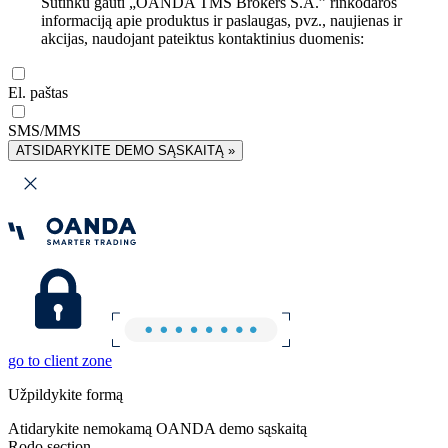
Sutinku gauti „OANDA TMS Brokers S.A.” rinkodaros
informaciją apie produktus ir paslaugas, pvz., naujienas ir
akcijas, naudojant pateiktus kontaktinius duomenis:
El. paštas
SMS/MMS
ATSIDARYKITE DEMO SĄSKAITĄ »
go to client zone
Užpildykite formą
Atidarykite nemokamą OANDA demo sąskaitą
Rodo section