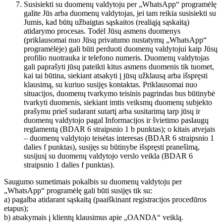
Susisiekti su duomenų valdytoju per „WhatsApp“ programėlę
galite Jūs arba duomenų valdytojas, jei tam reikia susisiekti su
Jumis, kad būtų užbaigtas sąskaitos (realiąją sąskaitą)
atidarymo procesas. Todėl Jūsų asmens duomenys
(priklausomai nuo Jūsų privatumo nustatymų „WhatsApp“
programėlėje) gali būti perduoti duomenų valdytojui kaip Jūsų
profilio nuotrauka ir telefono numeris. Duomenų valdytojas
gali paprašyti jūsų pateikti kitus asmens duomenis tik tuomet,
kai tai būtina, siekiant atsakyti į jūsų užklausą arba išspręsti
klausimą, su kuriuo susijęs kontaktas. Priklausomai nuo
situacijos, duomenų tvarkymo teisinis pagrindas bus būtinybė
tvarkyti duomenis, siekiant imtis veiksmų duomenų subjekto
prašymu prieš sudarant sutartį arba susitarimą tarp jūsų ir
duomenų valdytojo pagal Informacijos ir švietimo paslaugų
reglamentą (BDAR 6 straipsnio 1 b punktas); o kitais atvejais
– duomenų valdytojo teisėtas interesas (BDAR 6 straipsnio 1
dalies f punktas), susijęs su būtinybe išspręsti pranešimą,
susijusį su duomenų valdytojo verslo veikla (BDAR 6
straipsnio 1 dalies f punktas).
Saugumo sumetimais pokalbis su duomenų valdytoju per
„WhatsApp“ programėlę gali būti susijęs tik su:
a) pagalba atidarant sąskaitą (paaiškinant registracijos procedūros
etapus);
b) atsakymais į klientų klausimus apie „OANDA“ veiklą.