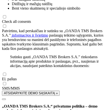
Didžiųjų ir mažųjų raidžių
Bent vieno skaitmenų ir specialiojo simbolio
Check all consents
Patvirtinu, kad perskaičiau ir sutinku su „OANDA TMS Brokers
S.A.”
informacijos ir švietimo
paslaugų teikimo sąlygomis, kurios
yra bendravimo su manimi dėl pasiūlymo ir telefoninės pagalbos
sąskaitos tvarkymo klausimais pagrindas. Suprantu, kad galiu bet
kada šios paslaugos atsisakyti.
Sutinku gauti „OANDA TMS Brokers S.A.” rinkodaros
informaciją apie produktus ir paslaugas, pvz., naujienas ir
akcijas, naudojant pateiktus kontaktinius duomenis:
El. paštas
SMS/MMS
ATSIDARYKITE DEMO SĄSKAITĄ »
„OANDA TMS Brokers S.A.“ privatumo politika – demo