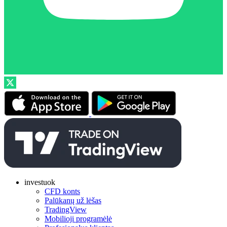
investuok
CFD konts
Palūkanų už lėšas
TradingView
Mobilioji programėlė