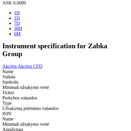
ASK
0.0000
1H
1D
7D
30D
6M
Instrument specification for Zabka
Group
Akcijos
Akcijos CFD
Name
Valiuta
Simbolis
Minimali užsakymo vertė
Ticker
Prekybos valandos
Type
Užsakymų priėmimo valandos
ISIN
Name
Minimali užsakymo vertė
Aprašymas