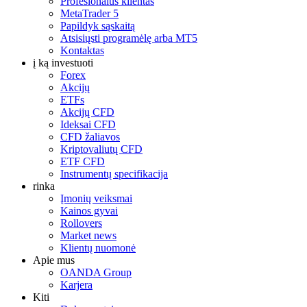
Profesionalus klientas
MetaTrader 5
Papildyk sąskaitą
Atsisiųsti programėlę arba MT5
Kontaktas
į ką investuoti
Forex
Akcijų
ETFs
Akcijų CFD
Ideksai CFD
CFD žaliavos
Kriptovaliutų CFD
ETF CFD
Instrumentų specifikacija
rinka
Įmonių veiksmai
Kainos gyvai
Rollovers
Market news
Klientų nuomonė
Apie mus
OANDA Group
Karjera
Kiti