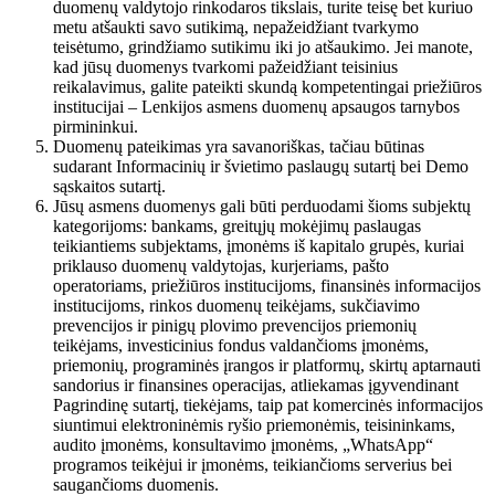
duomenų valdytojo rinkodaros tikslais, turite teisę bet kuriuo
metu atšaukti savo sutikimą, nepažeidžiant tvarkymo
teisėtumo, grindžiamo sutikimu iki jo atšaukimo. Jei manote,
kad jūsų duomenys tvarkomi pažeidžiant teisinius
reikalavimus, galite pateikti skundą kompetentingai priežiūros
institucijai – Lenkijos asmens duomenų apsaugos tarnybos
pirmininkui.
Duomenų pateikimas yra savanoriškas, tačiau būtinas
sudarant Informacinių ir švietimo paslaugų sutartį bei Demo
sąskaitos sutartį.
Jūsų asmens duomenys gali būti perduodami šioms subjektų
kategorijoms: bankams, greitųjų mokėjimų paslaugas
teikiantiems subjektams, įmonėms iš kapitalo grupės, kuriai
priklauso duomenų valdytojas, kurjeriams, pašto
operatoriams, priežiūros institucijoms, finansinės informacijos
institucijoms, rinkos duomenų teikėjams, sukčiavimo
prevencijos ir pinigų plovimo prevencijos priemonių
teikėjams, investicinius fondus valdančioms įmonėms,
priemonių, programinės įrangos ir platformų, skirtų aptarnauti
sandorius ir finansines operacijas, atliekamas įgyvendinant
Pagrindinę sutartį, tiekėjams, taip pat komercinės informacijos
siuntimui elektroninėmis ryšio priemonėmis, teisininkams,
audito įmonėms, konsultavimo įmonėms, „WhatsApp“
programos teikėjui ir įmonėms, teikiančioms serverius bei
saugančioms duomenis.