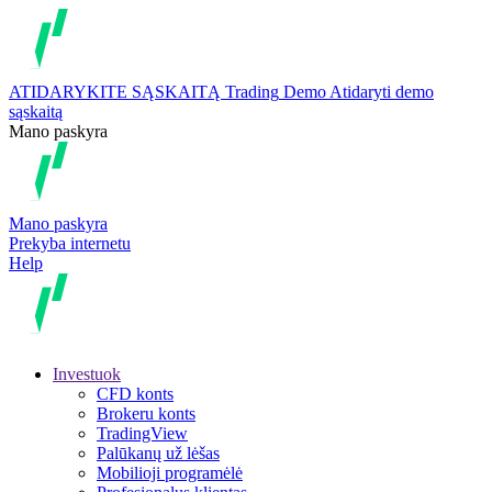
ATIDARYKITE SĄSKAITĄ
Trading
Demo
Atidaryti demo
sąskaitą
Mano paskyra
Mano paskyra
Prekyba internetu
Help
Investuok
CFD konts
Brokeru konts
TradingView
Palūkanų už lėšas
Mobilioji programėlė