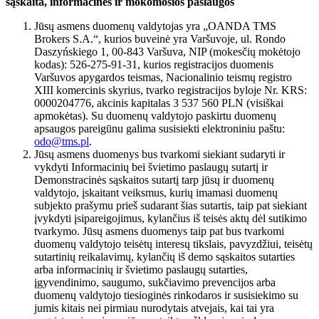
sąskaita, informacinės ir mokomosios paslaugos
Jūsų asmens duomenų valdytojas yra „OANDA TMS
Brokers S.A.“, kurios buveinė yra Varšuvoje, ul. Rondo
Daszyńskiego 1, 00-843 Varšuva, NIP (mokesčių mokėtojo
kodas): 526-275-91-31, kurios registracijos duomenis
Varšuvos apygardos teismas, Nacionalinio teismų registro
XIII komercinis skyrius, tvarko registracijos byloje Nr. KRS:
0000204776, akcinis kapitalas 3 537 560 PLN (visiškai
apmokėtas). Su duomenų valdytojo paskirtu duomenų
apsaugos pareigūnu galima susisiekti elektroniniu paštu:
odo@tms.pl
.
Jūsų asmens duomenys bus tvarkomi siekiant sudaryti ir
vykdyti Informacinių bei švietimo paslaugų sutartį ir
Demonstracinės sąskaitos sutartį tarp jūsų ir duomenų
valdytojo, įskaitant veiksmus, kurių imamasi duomenų
subjekto prašymu prieš sudarant šias sutartis, taip pat siekiant
įvykdyti įsipareigojimus, kylančius iš teisės aktų dėl sutikimo
tvarkymo. Jūsų asmens duomenys taip pat bus tvarkomi
duomenų valdytojo teisėtų interesų tikslais, pavyzdžiui, teisėtų
sutartinių reikalavimų, kylančių iš demo sąskaitos sutarties
arba informacinių ir švietimo paslaugų sutarties,
įgyvendinimo, saugumo, sukčiavimo prevencijos arba
duomenų valdytojo tiesioginės rinkodaros ir susisiekimo su
jumis kitais nei pirmiau nurodytais atvejais, kai tai yra