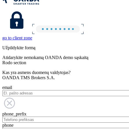
go to client zone
Užpildykite formą
Atidarykite nemokamą OANDA demo sąskaitą
Rodo section
Kas yra asmens duomenų valdytojas?
OANDA TMS Brokers S.A.
email
phone_prefix
phone