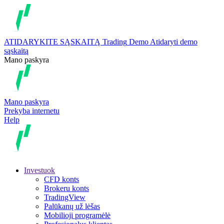
ATIDARYKITE SĄSKAITĄ
Trading
Demo
Atidaryti demo
sąskaitą
Mano paskyra
Mano paskyra
Prekyba internetu
Help
Investuok
CFD konts
Brokeru konts
TradingView
Palūkanų už lėšas
Mobilioji programėlė