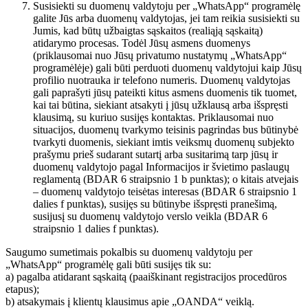
Susisiekti su duomenų valdytoju per „WhatsApp“ programėlę
galite Jūs arba duomenų valdytojas, jei tam reikia susisiekti su
Jumis, kad būtų užbaigtas sąskaitos (realiąją sąskaitą)
atidarymo procesas. Todėl Jūsų asmens duomenys
(priklausomai nuo Jūsų privatumo nustatymų „WhatsApp“
programėlėje) gali būti perduoti duomenų valdytojui kaip Jūsų
profilio nuotrauka ir telefono numeris. Duomenų valdytojas
gali paprašyti jūsų pateikti kitus asmens duomenis tik tuomet,
kai tai būtina, siekiant atsakyti į jūsų užklausą arba išspręsti
klausimą, su kuriuo susijęs kontaktas. Priklausomai nuo
situacijos, duomenų tvarkymo teisinis pagrindas bus būtinybė
tvarkyti duomenis, siekiant imtis veiksmų duomenų subjekto
prašymu prieš sudarant sutartį arba susitarimą tarp jūsų ir
duomenų valdytojo pagal Informacijos ir švietimo paslaugų
reglamentą (BDAR 6 straipsnio 1 b punktas); o kitais atvejais
– duomenų valdytojo teisėtas interesas (BDAR 6 straipsnio 1
dalies f punktas), susijęs su būtinybe išspręsti pranešimą,
susijusį su duomenų valdytojo verslo veikla (BDAR 6
straipsnio 1 dalies f punktas).
Saugumo sumetimais pokalbis su duomenų valdytoju per
„WhatsApp“ programėlę gali būti susijęs tik su:
a) pagalba atidarant sąskaitą (paaiškinant registracijos procedūros
etapus);
b) atsakymais į klientų klausimus apie „OANDA“ veiklą.