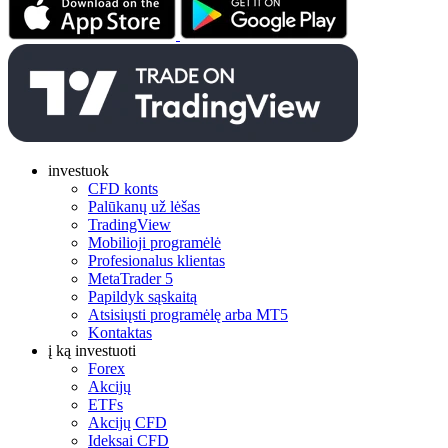
investuok
CFD konts
Palūkanų už lėšas
TradingView
Mobilioji programėlė
Profesionalus klientas
MetaTrader 5
Papildyk sąskaitą
Atsisiųsti programėlę arba MT5
Kontaktas
į ką investuoti
Forex
Akcijų
ETFs
Akcijų CFD
Ideksai CFD