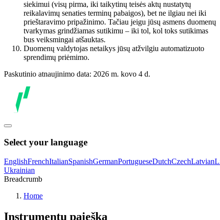
siekimui (visų pirma, iki taikytinų teisės aktų nustatytų
reikalavimų senaties terminų pabaigos), bet ne ilgiau nei iki
prieštaravimo pripažinimo. Tačiau jeigu jūsų asmens duomenų
tvarkymas grindžiamas sutikimu – iki tol, kol toks sutikimas
bus veiksmingai atšauktas.
Duomenų valdytojas netaikys jūsų atžvilgiu automatizuoto
sprendimų priėmimo.
Paskutinio atnaujinimo data: 2026 m. kovo 4 d.
Select your language
English
French
Italian
Spanish
German
Portuguese
Dutch
Czech
Latvian
L
Ukrainian
Breadcrumb
Home
Instrumentų paieška