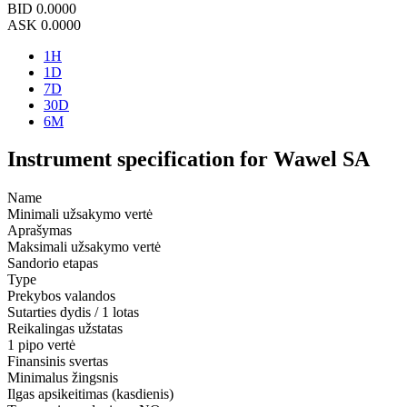
BID
0.0000
ASK
0.0000
1H
1D
7D
30D
6M
Instrument specification for Wawel SA
Name
Minimali užsakymo vertė
Aprašymas
Maksimali užsakymo vertė
Sandorio etapas
Type
Prekybos valandos
Sutarties dydis / 1 lotas
Reikalingas užstatas
1 pipo vertė
Finansinis svertas
Minimalus žingsnis
Ilgas apsikeitimas (kasdienis)