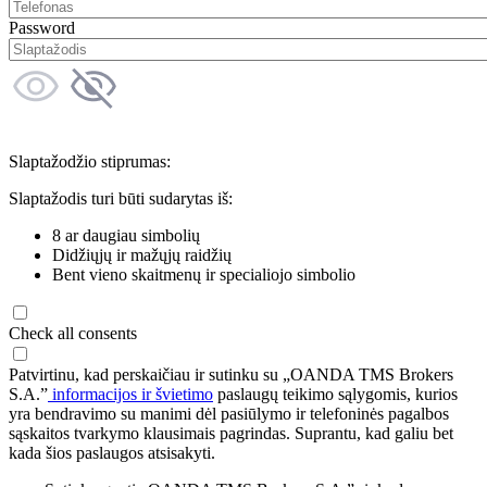
Password
Slaptažodžio stiprumas:
Slaptažodis turi būti sudarytas iš:
8 ar daugiau simbolių
Didžiųjų ir mažųjų raidžių
Bent vieno skaitmenų ir specialiojo simbolio
Check all consents
Patvirtinu, kad perskaičiau ir sutinku su „OANDA TMS Brokers
S.A.”
informacijos ir švietimo
paslaugų teikimo sąlygomis, kurios
yra bendravimo su manimi dėl pasiūlymo ir telefoninės pagalbos
sąskaitos tvarkymo klausimais pagrindas. Suprantu, kad galiu bet
kada šios paslaugos atsisakyti.