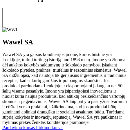
Wawel SA
Wawel SA yra garsus konditerijos įmonė, kurios būstinė yra
Lenkijoje, turinti turtingą istoriją nuo 1898 metų. Įmonė yra žinoma
dėl aukštos kokybės saldumynų ir šokolado gamybos, įskaitant
šokolado plyteles, pralines, triufelius ir sezoninius skanėstus. Wawel
SA didžiuojasi, kad naudoja tik geriausius ingredientus ir tradicinius
receptus, kad sukurtų gardžius ir prabangius skanėstus. Jos
produktai parduodami Lenkijoje ir eksportuojami į daugiau nei 50
šalių visame pasaulyje. Įmonė yra įsipareigojusi inovacijoms ir
nuolat kuria naujus produktus, kad atitiktų besikeičiančius vartotojų
skonius ir pageidavimus. Wawel SA taip pat yra pasiryžusi tvarumui
ir etiškai verslo praktikai, užtikrindama, kad jos produktai būtų
gaminami aplinkai draugišku ir socialiai atsakingu būdu. Turėdama
stiprią kokybės ir inovacijų reputaciją, Wawel SA yra patikimas ir
mylimas prekės ženklas konditerijos pramonėje.
Pardavimo kursas
Pirkimo kursas