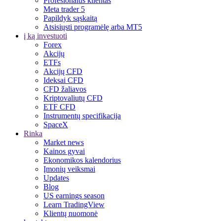
Profesionalus klientas
Meta trader 5
Papildyk sąskaitą
Atsisiųsti programėlę arba MT5
į ką investuoti
Forex
Akcijų
ETFs
Akcijų CFD
Ideksai CFD
CFD žaliavos
Kriptovaliutų CFD
ETF CFD
Instrumentų specifikacija
SpaceX
Rinka
Market news
Kainos gyvai
Ekonomikos kalendorius
Įmonių veiksmai
Updates
Blog
US earnings season
Learn TradingView
Klientų nuomonė