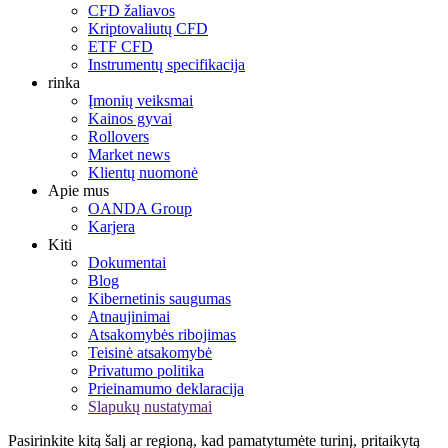
CFD žaliavos
Kriptovaliutų CFD
ETF CFD
Instrumentų specifikacija
rinka
Įmonių veiksmai
Kainos gyvai
Rollovers
Market news
Klientų nuomonė
Apie mus
OANDA Group
Karjera
Kiti
Dokumentai
Blog
Kibernetinis saugumas
Atnaujinimai
Atsakomybės ribojimas
Teisinė atsakomybė
Privatumo politika
Prieinamumo deklaracija
Slapukų nustatymai
Pasirinkite kitą šalį ar regioną, kad pamatytumėte turinį, pritaikytą