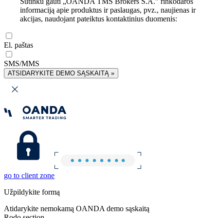
Sutinku gauti „OANDA TMS Brokers S.A.” rinkodaros
informaciją apie produktus ir paslaugas, pvz., naujienas ir
akcijas, naudojant pateiktus kontaktinius duomenis:
El. paštas
SMS/MMS
ATSIDARYKITE DEMO SĄSKAITĄ »
go to client zone
Užpildykite formą
Atidarykite nemokamą OANDA demo sąskaitą
Rodo section