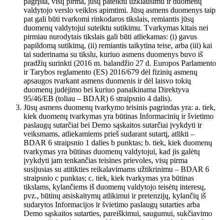
pagrįsta, visų pirma, jūsų pateiktu užklausimu ir duomenų
valdytojo verslo veiklos apimtimi. Jūsų asmens duomenys taip
pat gali būti tvarkomi rinkodaros tikslais, remiantis jūsų
duomenų valdytojui suteiktu sutikimu. Tvarkymas kitais nei
pirmiau nurodytais tikslais gali būti atliekamas: (i) gavus
papildomą sutikimą, (ii) remiantis taikytina teise, arba (iii) kai
tai suderinama su tikslu, kuriuo asmens duomenys buvo iš
pradžių surinkti (2016 m. balandžio 27 d. Europos Parlamento
ir Tarybos reglamento (ES) 2016/679 dėl fizinių asmenų
apsaugos tvarkant asmens duomenis ir dėl laisvo tokių
duomenų judėjimo bei kuriuo panaikinama Direktyva
95/46/EB (toliau – BDAR) 6 straipsnio 4 dalis).
Jūsų asmens duomenų tvarkymo teisinis pagrindas yra: a. tiek,
kiek duomenų tvarkymas yra būtinas Informacinių ir švietimo
paslaugų sutarčiai bei Demo sąskaitos sutarčiai įvykdyti ir
veiksmams, atliekamiems prieš sudarant sutartį, atlikti –
BDAR 6 straipsnio 1 dalies b punktas; b. tiek, kiek duomenų
tvarkymas yra būtinas duomenų valdytojui, kad jis galėtų
įvykdyti jam tenkančias teisines prievoles, visų pirma
susijusias su atitikties reikalavimams užtikrinimu – BDAR 6
straipsnio c punktas; c. tiek, kiek tvarkymas yra būtinas
tikslams, kylančiems iš duomenų valdytojo teisėtų interesų,
pvz., būtinų atsiskaitymų atlikimui ir pretenzijų, kylančių iš
sudarytos Informacijos ir švietimo paslaugų sutarties arba
Demo sąskaitos sutarties, pareiškimui, saugumui, sukčiavimo