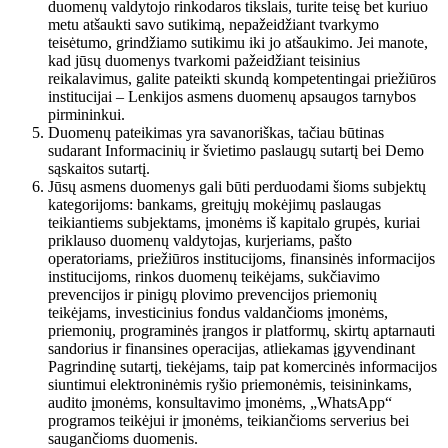
duomenų valdytojo rinkodaros tikslais, turite teisę bet kuriuo
metu atšaukti savo sutikimą, nepažeidžiant tvarkymo
teisėtumo, grindžiamo sutikimu iki jo atšaukimo. Jei manote,
kad jūsų duomenys tvarkomi pažeidžiant teisinius
reikalavimus, galite pateikti skundą kompetentingai priežiūros
institucijai – Lenkijos asmens duomenų apsaugos tarnybos
pirmininkui.
Duomenų pateikimas yra savanoriškas, tačiau būtinas
sudarant Informacinių ir švietimo paslaugų sutartį bei Demo
sąskaitos sutartį.
Jūsų asmens duomenys gali būti perduodami šioms subjektų
kategorijoms: bankams, greitųjų mokėjimų paslaugas
teikiantiems subjektams, įmonėms iš kapitalo grupės, kuriai
priklauso duomenų valdytojas, kurjeriams, pašto
operatoriams, priežiūros institucijoms, finansinės informacijos
institucijoms, rinkos duomenų teikėjams, sukčiavimo
prevencijos ir pinigų plovimo prevencijos priemonių
teikėjams, investicinius fondus valdančioms įmonėms,
priemonių, programinės įrangos ir platformų, skirtų aptarnauti
sandorius ir finansines operacijas, atliekamas įgyvendinant
Pagrindinę sutartį, tiekėjams, taip pat komercinės informacijos
siuntimui elektroninėmis ryšio priemonėmis, teisininkams,
audito įmonėms, konsultavimo įmonėms, „WhatsApp“
programos teikėjui ir įmonėms, teikiančioms serverius bei
saugančioms duomenis.