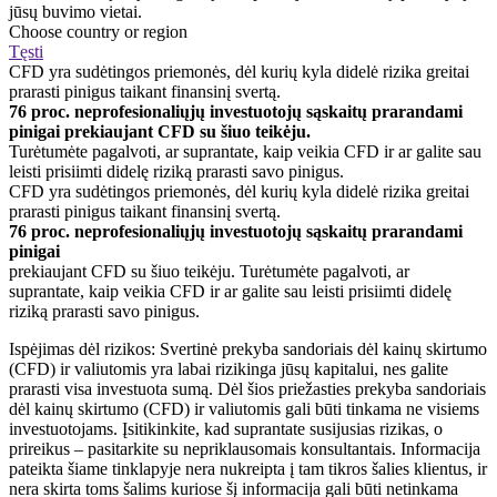
jūsų buvimo vietai.
Choose country or region
Tęsti
CFD yra sudėtingos priemonės, dėl kurių kyla didelė rizika greitai
prarasti pinigus taikant finansinį svertą.
76 proc. neprofesionaliųjų investuotojų sąskaitų prarandami
pinigai prekiaujant CFD su šiuo teikėju.
Turėtumėte pagalvoti, ar suprantate, kaip veikia CFD ir ar galite sau
leisti prisiimti didelę riziką prarasti savo pinigus.
CFD yra sudėtingos priemonės, dėl kurių kyla didelė rizika greitai
prarasti pinigus taikant finansinį svertą.
76 proc. neprofesionaliųjų investuotojų sąskaitų prarandami
pinigai
prekiaujant CFD su šiuo teikėju. Turėtumėte pagalvoti, ar
suprantate, kaip veikia CFD ir ar galite sau leisti prisiimti didelę
riziką prarasti savo pinigus.
Ispėjimas dėl rizikos: Svertinė prekyba sandoriais dėl kainų skirtumo
(CFD) ir valiutomis yra labai rizikinga jūsų kapitalui, nes galite
prarasti visa investuota sumą. Dėl šios priežasties prekyba sandoriais
dėl kainų skirtumo (CFD) ir valiutomis gali būti tinkama ne visiems
investuotojams. Įsitikinkite, kad suprantate susijusias rizikas, o
prireikus – pasitarkite su nepriklausomais konsultantais. Informacija
pateikta šiame tinklapyje nera nukreipta į tam tikros šalies klientus, ir
nera skirta toms šalims kuriose šį informacija gali būti netinkama