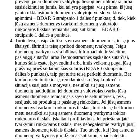
prevencijai ar duomenų valdytojo tiesioginei rinkodarai arba
susisiekimui su jumis, kai tai yra pagrįsta, visų pirma, iš jūsų
gautu užklausimu ir duomenų valdytojo verslo veiklos
apimtimi – BDAR 6 straipsnio 1 dalies f punktas; d. tiek, kiek
jūsų asmens duomenys tvarkomi duomenų valdytojo
rinkodaros tikslais remiantis jūsų sutikimu – BDAR 6
straipsnio 1 dalies a punktas.
Turite teisę susipažinti su savo asmens duomenimis, teisę juos
ištaisyti, ištrinti ir teisę apriboti duomenų tvarkymą. Jeigu
duomenų tvarkymas yra būtinas Informacinių ir švietimo
paslaugų sutarčiai arba Demonstracinės sąskaitos sutarčiai,
kurios šalis esate, įgyvendinti arba imtis veiksmų pagal jūsų
prašymą prieš sudarant šias sutartis (BDAR 6 straipsnio 1
dalies b punktas), taip pat turite teisę perkelti duomenis. Bet
kuriuo metu turite teisę, remdamiesi su jūsų konkrečia
situacija susijusiais motyvais, nesutikti su jūsų asmens
duomenų naudojimu, jei duomenų valdytojas tvarko jūsų
asmens duomenis remdamasis savo teisėtu interesu, pvz.,
susijusiu su produktų ir paslaugų rinkodara. Jei jūsų asmens
duomenys tvarkomi rinkodaros tikslais, turite teisę bet kuriuo
metu nesutikti su jūsų asmens duomenų tvarkymu tokios
rinkodaros tikslais, įskaitant profiliavimą. Jei prieštaraujate
tvarkymui rinkodaros tikslais, mes nebegalėsime tvarkyti jūsų
asmens duomenų tokiais tikslais. Tuo atveju, kai jūsų asmens
duomenų tvarkymas grindžiamas sutikimu, ypač suteiktu