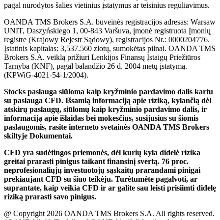
pagal nurodytos šalies vietinius įstatymus ar teisinius reguliavimus.
OANDA TMS Brokers S.A. buveinės registracijos adresas: Warsaw
UNIT, Daszyńskiego 1, 00-843 Varšuva, įmonė registruota Įmonių
registre (Krajowy Rejestr Sądowy), registracijos Nr.: 0000204776.
Įstatinis kapitalas: 3,537.560 zlotų, sumokėtas pilnai. OANDA TMS
Brokers S.A. veiklą prižiuri Lenkijos Finansų Įstaigų Priežiūros
Tarnyba (KNF), pagal balandžio 26 d. 2004 metų įstatymą.
(KPWiG-4021-54-1/2004).
Stocks paslauga siūloma kaip kryžminio pardavimo dalis kartu
su paslauga CFD. Išsamią informaciją apie riziką, kylančią dėl
atskirų paslaugų, siūlomų kaip kryžminio pardavimo dalis, ir
informaciją apie išlaidas bei mokesčius, susijusius su šiomis
paslaugomis, rasite interneto svetainės OANDA TMS Brokers
skiltyje Dokumentai.
CFD yra sudėtingos priemonės, dėl kurių kyla didelė rizika
greitai prarasti pinigus taikant finansinį svertą. 76 proc.
neprofesionaliųjų investuotojų sąskaitų prarandami pinigai
prekiaujant CFD su šiuo teikėju. Turėtumėte pagalvoti, ar
suprantate, kaip veikia CFD ir ar galite sau leisti prisiimti didelę
riziką prarasti savo pinigus.
@ Copyright 2026 OANDA TMS Brokers S.A. All rights reserved.