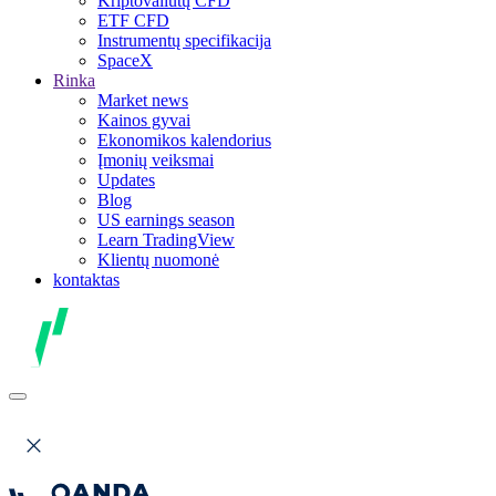
Kriptovaliutų CFD
ETF CFD
Instrumentų specifikacija
SpaceX
Rinka
Market news
Kainos gyvai
Ekonomikos kalendorius
Įmonių veiksmai
Updates
Blog
US earnings season
Learn TradingView
Klientų nuomonė
kontaktas