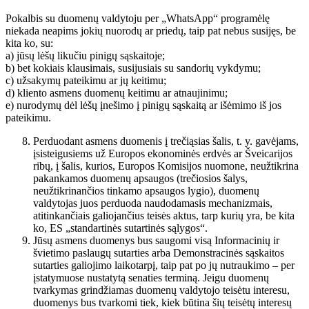
Pokalbis su duomenų valdytoju per „WhatsApp“ programėlę
niekada neapims jokių nuorodų ar priedų, taip pat nebus susijęs, be
kita ko, su:
a) jūsų lėšų likučiu pinigų sąskaitoje;
b) bet kokiais klausimais, susijusiais su sandorių vykdymu;
c) užsakymų pateikimu ar jų keitimu;
d) kliento asmens duomenų keitimu ar atnaujinimu;
e) nurodymų dėl lėšų įnešimo į pinigų sąskaitą ar išėmimo iš jos
pateikimu.
Perduodant asmens duomenis į trečiąsias šalis, t. y. gavėjams,
įsisteigusiems už Europos ekonominės erdvės ar Šveicarijos
ribų, į šalis, kurios, Europos Komisijos nuomone, neužtikrina
pakankamos duomenų apsaugos (trečiosios šalys,
neužtikrinančios tinkamo apsaugos lygio), duomenų
valdytojas juos perduoda naudodamasis mechanizmais,
atitinkančiais galiojančius teisės aktus, tarp kurių yra, be kita
ko, ES „standartinės sutartinės sąlygos“.
Jūsų asmens duomenys bus saugomi visą Informacinių ir
švietimo paslaugų sutarties arba Demonstracinės sąskaitos
sutarties galiojimo laikotarpį, taip pat po jų nutraukimo – per
įstatymuose nustatytą senaties terminą. Jeigu duomenų
tvarkymas grindžiamas duomenų valdytojo teisėtu interesu,
duomenys bus tvarkomi tiek, kiek būtina šių teisėtų interesų