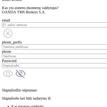
Kas yra asmens duomenų valdytojas?
OANDA TMS Brokers S.A.
email
phone_prefix
phone
Password
Slaptažodžio stiprumas:
Slaptažodis turi būti sudarytas iš:
8 ar daugiau simbolių