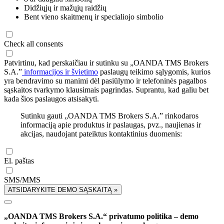
Didžiųjų ir mažųjų raidžių
Bent vieno skaitmenų ir specialiojo simbolio
Check all consents
Patvirtinu, kad perskaičiau ir sutinku su „OANDA TMS Brokers
S.A.”
informacijos ir švietimo
paslaugų teikimo sąlygomis, kurios
yra bendravimo su manimi dėl pasiūlymo ir telefoninės pagalbos
sąskaitos tvarkymo klausimais pagrindas. Suprantu, kad galiu bet
kada šios paslaugos atsisakyti.
Sutinku gauti „OANDA TMS Brokers S.A.” rinkodaros
informaciją apie produktus ir paslaugas, pvz., naujienas ir
akcijas, naudojant pateiktus kontaktinius duomenis:
El. paštas
SMS/MMS
ATSIDARYKITE DEMO SĄSKAITĄ »
„OANDA TMS Brokers S.A.“ privatumo politika – demo