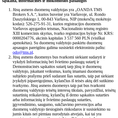
sąskaita, informacinės ir mokomosios paslaugos
Jūsų asmens duomenų valdytojas yra „OANDA TMS
Brokers S.A.“, kurios buveinė yra Varšuvoje, ul. Rondo
Daszyńskiego 1, 00-843 Varšuva, NIP (mokesčių mokėtojo
kodas): 526-275-91-31, kurios registracijos duomenis
Varšuvos apygardos teismas, Nacionalinio teismų registro
XIII komercinis skyrius, tvarko registracijos byloje Nr. KRS:
0000204776, akcinis kapitalas 3 537 560 PLN (visiškai
apmokėtas). Su duomenų valdytojo paskirtu duomenų
apsaugos pareigūnu galima susisiekti elektroniniu paštu:
odo@tms.pl
.
Jūsų asmens duomenys bus tvarkomi siekiant sudaryti ir
vykdyti Informacinių bei švietimo paslaugų sutartį ir
Demonstracinės sąskaitos sutartį tarp jūsų ir duomenų
valdytojo, įskaitant veiksmus, kurių imamasi duomenų
subjekto prašymu prieš sudarant šias sutartis, taip pat siekiant
įvykdyti įsipareigojimus, kylančius iš teisės aktų dėl sutikimo
tvarkymo. Jūsų asmens duomenys taip pat bus tvarkomi
duomenų valdytojo teisėtų interesų tikslais, pavyzdžiui, teisėtų
sutartinių reikalavimų, kylančių iš demo sąskaitos sutarties
arba informacinių ir švietimo paslaugų sutarties,
įgyvendinimo, saugumo, sukčiavimo prevencijos arba
duomenų valdytojo tiesioginės rinkodaros ir susisiekimo su
jumis kitais nei pirmiau nurodytais atvejais, kai tai yra