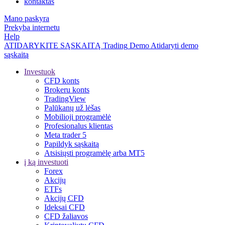
kontaktas
Mano paskyra
Prekyba internetu
Help
ATIDARYKITE SĄSKAITĄ
Trading
Demo
Atidaryti demo
sąskaitą
Investuok
CFD konts
Brokeru konts
TradingView
Palūkanų už lėšas
Mobilioji programėlė
Profesionalus klientas
Meta trader 5
Papildyk sąskaitą
Atsisiųsti programėlę arba MT5
į ką investuoti
Forex
Akcijų
ETFs
Akcijų CFD
Ideksai CFD
CFD žaliavos