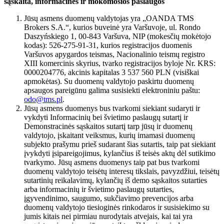
sąskaita, informacinės ir mokomosios paslaugos
Jūsų asmens duomenų valdytojas yra „OANDA TMS
Brokers S.A.“, kurios buveinė yra Varšuvoje, ul. Rondo
Daszyńskiego 1, 00-843 Varšuva, NIP (mokesčių mokėtojo
kodas): 526-275-91-31, kurios registracijos duomenis
Varšuvos apygardos teismas, Nacionalinio teismų registro
XIII komercinis skyrius, tvarko registracijos byloje Nr. KRS:
0000204776, akcinis kapitalas 3 537 560 PLN (visiškai
apmokėtas). Su duomenų valdytojo paskirtu duomenų
apsaugos pareigūnu galima susisiekti elektroniniu paštu:
odo@tms.pl
.
Jūsų asmens duomenys bus tvarkomi siekiant sudaryti ir
vykdyti Informacinių bei švietimo paslaugų sutartį ir
Demonstracinės sąskaitos sutartį tarp jūsų ir duomenų
valdytojo, įskaitant veiksmus, kurių imamasi duomenų
subjekto prašymu prieš sudarant šias sutartis, taip pat siekiant
įvykdyti įsipareigojimus, kylančius iš teisės aktų dėl sutikimo
tvarkymo. Jūsų asmens duomenys taip pat bus tvarkomi
duomenų valdytojo teisėtų interesų tikslais, pavyzdžiui, teisėtų
sutartinių reikalavimų, kylančių iš demo sąskaitos sutarties
arba informacinių ir švietimo paslaugų sutarties,
įgyvendinimo, saugumo, sukčiavimo prevencijos arba
duomenų valdytojo tiesioginės rinkodaros ir susisiekimo su
jumis kitais nei pirmiau nurodytais atvejais, kai tai yra