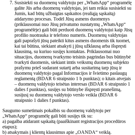
Susisiekti su duomenų valdytoju per „WhatsApp“ programėlę
galite Jūs arba duomenų valdytojas, jei tam reikia susisiekti su
Jumis, kad būtų užbaigtas sąskaitos (realiąją sąskaitą)
atidarymo procesas. Todėl Jūsų asmens duomenys
(priklausomai nuo Jūsų privatumo nustatymų „WhatsApp“
programėlėje) gali būti perduoti duomenų valdytojui kaip Jūsų
profilio nuotrauka ir telefono numeris. Duomenų valdytojas
gali paprašyti jūsų pateikti kitus asmens duomenis tik tuomet,
kai tai būtina, siekiant atsakyti į jūsų užklausą arba išspręsti
klausimą, su kuriuo susijęs kontaktas. Priklausomai nuo
situacijos, duomenų tvarkymo teisinis pagrindas bus būtinybė
tvarkyti duomenis, siekiant imtis veiksmų duomenų subjekto
prašymu prieš sudarant sutartį arba susitarimą tarp jūsų ir
duomenų valdytojo pagal Informacijos ir švietimo paslaugų
reglamentą (BDAR 6 straipsnio 1 b punktas); o kitais atvejais
– duomenų valdytojo teisėtas interesas (BDAR 6 straipsnio 1
dalies f punktas), susijęs su būtinybe išspręsti pranešimą,
susijusį su duomenų valdytojo verslo veikla (BDAR 6
straipsnio 1 dalies f punktas).
Saugumo sumetimais pokalbis su duomenų valdytoju per
„WhatsApp“ programėlę gali būti susijęs tik su:
a) pagalba atidarant sąskaitą (paaiškinant registracijos procedūros
etapus);
b) atsakymais į klientų klausimus apie „OANDA“ veiklą.