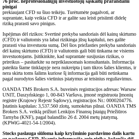
76 proc. neprofesionaliųjų investuotojų sąskaitų prarandami
pinigai
prekiaujant CFD su šiuo teikėju. Turėtumėte pagalvoti, ar
suprantate, kaip veikia CFD ir ar galite sau leisti prisiimti didelę
riziką prarasti savo pinigus.
Ispėjimas dėl rizikos: Svertinė prekyba sandoriais dėl kainų skirtumo
(CFD) ir valiutomis yra labai rizikinga jūsų kapitalui, nes galite
prarasti visa investuota sumą. Dėl šios priežasties prekyba sandoriais
dėl kainų skirtumo (CFD) ir valiutomis gali būti tinkama ne visiems
investuotojams. Įsitikinkite, kad suprantate susijusias rizikas, o
prireikus – pasitarkite su nepriklausomais konsultantais. Informacija
pateikta šiame tinklapyje nera nukreipta į tam tikros šalies klientus, ir
nera skirta toms šalims kuriose šį informacija gali būti netinkama
pagal nurodytos šalies vietinius įstatymus ar teisinius reguliavimus.
OANDA TMS Brokers S.A. buveinės registracijos adresas: Warsaw
UNIT, Daszyńskiego 1, 00-843 Varšuva, įmonė registruota Įmonių
registre (Krajowy Rejestr Sądowy), registracijos Nr.: 0000204776.
Įstatinis kapitalas: 3,537.560 zlotų, sumokėtas pilnai. OANDA TMS
Brokers S.A. veiklą prižiuri Lenkijos Finansų Įstaigų Priežiūros
Tarnyba (KNF), pagal balandžio 26 d. 2004 metų įstatymą.
(KPWiG-4021-54-1/2004).
Stocks paslauga siūloma kaip kryžminio pardavimo dalis kartu
su paslauga CFD. Išsamią informaciją apie riziką, kylančią dėl