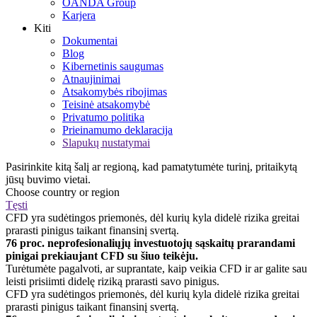
OANDA Group
Karjera
Kiti
Dokumentai
Blog
Kibernetinis saugumas
Atnaujinimai
Atsakomybės ribojimas
Teisinė atsakomybė
Privatumo politika
Prieinamumo deklaracija
Slapukų nustatymai
Pasirinkite kitą šalį ar regioną, kad pamatytumėte turinį, pritaikytą
jūsų buvimo vietai.
Choose country or region
Tęsti
CFD yra sudėtingos priemonės, dėl kurių kyla didelė rizika greitai
prarasti pinigus taikant finansinį svertą.
76 proc. neprofesionaliųjų investuotojų sąskaitų prarandami
pinigai prekiaujant CFD su šiuo teikėju.
Turėtumėte pagalvoti, ar suprantate, kaip veikia CFD ir ar galite sau
leisti prisiimti didelę riziką prarasti savo pinigus.
CFD yra sudėtingos priemonės, dėl kurių kyla didelė rizika greitai
prarasti pinigus taikant finansinį svertą.