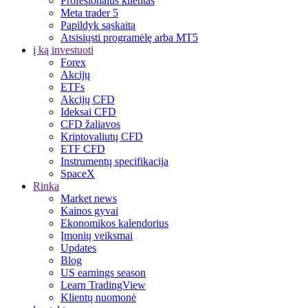
Profesionalus klientas
Meta trader 5
Papildyk sąskaitą
Atsisiųsti programėlę arba MT5
į ką investuoti
Forex
Akcijų
ETFs
Akcijų CFD
Ideksai CFD
CFD žaliavos
Kriptovaliutų CFD
ETF CFD
Instrumentų specifikacija
SpaceX
Rinka
Market news
Kainos gyvai
Ekonomikos kalendorius
Įmonių veiksmai
Updates
Blog
US earnings season
Learn TradingView
Klientų nuomonė