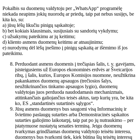
Pokalbis su duomenų valdytoju per „WhatsApp“ programėlę
niekada neapims jokių nuorodų ar priedų, taip pat nebus susijęs, be
kita ko, su:
a) jūsų lėšų likučiu pinigų sąskaitoje;
b) bet kokiais klausimais, susijusiais su sandorių vykdymu;
c) užsakymų pateikimu ar jų keitimu;
d) kliento asmens duomenų keitimu ar atnaujinimu;
e) nurodymų dėl lėšų įnešimo į pinigų sąskaitą ar išėmimo iš jos
pateikimu.
Perduodant asmens duomenis į trečiąsias šalis, t. y. gavėjams,
įsisteigusiems už Europos ekonominės erdvės ar Šveicarijos
ribų, į šalis, kurios, Europos Komisijos nuomone, neužtikrina
pakankamos duomenų apsaugos (trečiosios šalys,
neužtikrinančios tinkamo apsaugos lygio), duomenų
valdytojas juos perduoda naudodamasis mechanizmais,
atitinkančiais galiojančius teisės aktus, tarp kurių yra, be kita
ko, ES „standartinės sutartinės sąlygos“.
Jūsų asmens duomenys bus saugomi visą Informacinių ir
švietimo paslaugų sutarties arba Demonstracinės sąskaitos
sutarties galiojimo laikotarpį, taip pat po jų nutraukimo – per
įstatymuose nustatytą senaties terminą. Jeigu duomenų
tvarkymas grindžiamas duomenų valdytojo teisėtu interesu,
duomenys bus tvarkomi tiek, kiek būtina šių teisėtų interesų