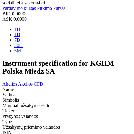
socialinei atsakomybei.
Pardavimo kursas
Pirkimo kursas
BID
0.0000
ASK
0.0000
1H
1D
7D
30D
6M
Instrument specification for KGHM
Polska Miedz SA
Akcijos
Akcijos CFD
Name
Valiuta
Simbolis
Minimali užsakymo vertė
Ticker
Prekybos valandos
Type
Užsakymų priėmimo valandos
ISIN