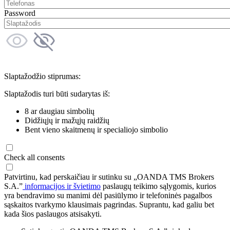
Password
Slaptažodžio stiprumas:
Slaptažodis turi būti sudarytas iš:
8 ar daugiau simbolių
Didžiųjų ir mažųjų raidžių
Bent vieno skaitmenų ir specialiojo simbolio
Check all consents
Patvirtinu, kad perskaičiau ir sutinku su „OANDA TMS Brokers
S.A.”
informacijos ir švietimo
paslaugų teikimo sąlygomis, kurios
yra bendravimo su manimi dėl pasiūlymo ir telefoninės pagalbos
sąskaitos tvarkymo klausimais pagrindas. Suprantu, kad galiu bet
kada šios paslaugos atsisakyti.