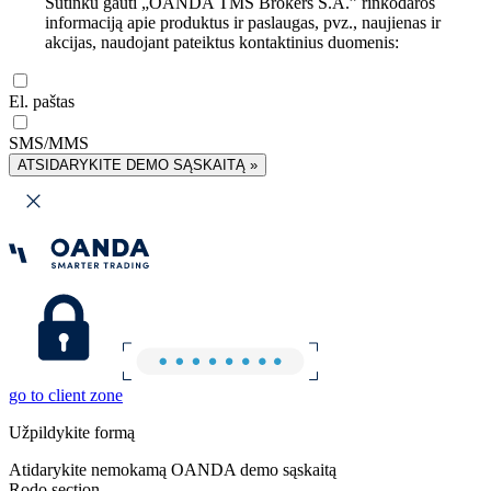
Sutinku gauti „OANDA TMS Brokers S.A.” rinkodaros
informaciją apie produktus ir paslaugas, pvz., naujienas ir
akcijas, naudojant pateiktus kontaktinius duomenis:
El. paštas
SMS/MMS
ATSIDARYKITE DEMO SĄSKAITĄ »
go to client zone
Užpildykite formą
Atidarykite nemokamą OANDA demo sąskaitą
Rodo section