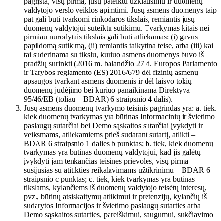
pagrįsta, visų pirma, jūsų pateiktu užklausimu ir duomenų
valdytojo verslo veiklos apimtimi. Jūsų asmens duomenys taip
pat gali būti tvarkomi rinkodaros tikslais, remiantis jūsų
duomenų valdytojui suteiktu sutikimu. Tvarkymas kitais nei
pirmiau nurodytais tikslais gali būti atliekamas: (i) gavus
papildomą sutikimą, (ii) remiantis taikytina teise, arba (iii) kai
tai suderinama su tikslu, kuriuo asmens duomenys buvo iš
pradžių surinkti (2016 m. balandžio 27 d. Europos Parlamento
ir Tarybos reglamento (ES) 2016/679 dėl fizinių asmenų
apsaugos tvarkant asmens duomenis ir dėl laisvo tokių
duomenų judėjimo bei kuriuo panaikinama Direktyva
95/46/EB (toliau – BDAR) 6 straipsnio 4 dalis).
Jūsų asmens duomenų tvarkymo teisinis pagrindas yra: a. tiek,
kiek duomenų tvarkymas yra būtinas Informacinių ir švietimo
paslaugų sutarčiai bei Demo sąskaitos sutarčiai įvykdyti ir
veiksmams, atliekamiems prieš sudarant sutartį, atlikti –
BDAR 6 straipsnio 1 dalies b punktas; b. tiek, kiek duomenų
tvarkymas yra būtinas duomenų valdytojui, kad jis galėtų
įvykdyti jam tenkančias teisines prievoles, visų pirma
susijusias su atitikties reikalavimams užtikrinimu – BDAR 6
straipsnio c punktas; c. tiek, kiek tvarkymas yra būtinas
tikslams, kylančiems iš duomenų valdytojo teisėtų interesų,
pvz., būtinų atsiskaitymų atlikimui ir pretenzijų, kylančių iš
sudarytos Informacijos ir švietimo paslaugų sutarties arba
Demo sąskaitos sutarties, pareiškimui, saugumui, sukčiavimo