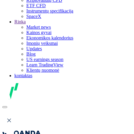
Kriptovaliutų CFD
ETF CFD
Instrumentų specifikacija
SpaceX
Rinka
Market news
Kainos gyvai
Ekonomikos kalendorius
Įmonių veiksmai
Updates
Blog
US earnings season
Learn TradingView
Klientų nuomonė
kontaktas