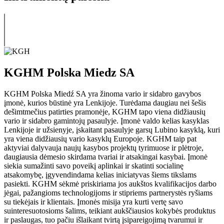
KGHM Polska Miedz SA
KGHM Polska Miedź SA yra žinoma vario ir sidabro gavybos
įmonė, kurios būstinė yra Lenkijoje. Turėdama daugiau nei šešis
dešimtmečius patirties pramonėje, KGHM tapo viena didžiausių
vario ir sidabro gamintojų pasaulyje. Įmonė valdo kelias kasyklas
Lenkijoje ir užsienyje, įskaitant pasaulyje garsų Lubino kasyklą, kuri
yra viena didžiausių vario kasyklų Europoje. KGHM taip pat
aktyviai dalyvauja naujų kasybos projektų tyrimuose ir plėtroje,
daugiausia dėmesio skirdama tvariai ir atsakingai kasybai. Įmonė
siekia sumažinti savo poveikį aplinkai ir skatinti socialinę
atsakomybę, įgyvendindama kelias iniciatyvas šiems tikslams
pasiekti. KGHM sėkmė priskiriama jos aukštos kvalifikacijos darbo
jėgai, pažangioms technologijoms ir stipriems partnerystės ryšiams
su tiekėjais ir klientais. Įmonės misija yra kurti vertę savo
suinteresuotosioms šalims, teikiant aukščiausios kokybės produktus
ir paslaugas, tuo pačiu išlaikant tvirtą įsipareigojimą tvarumui ir