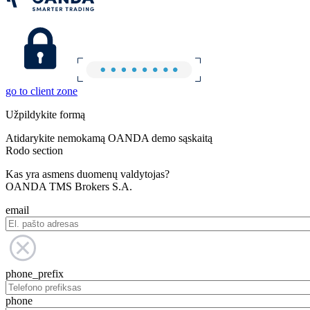
go to client zone
Užpildykite formą
Atidarykite nemokamą OANDA demo sąskaitą
Rodo section
Kas yra asmens duomenų valdytojas?
OANDA TMS Brokers S.A.
email
phone_prefix
phone