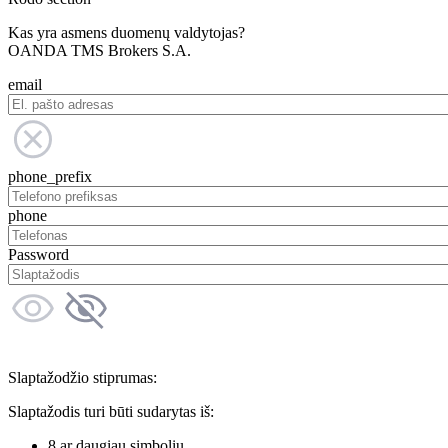
Kas yra asmens duomenų valdytojas?
OANDA TMS Brokers S.A.
email
phone_prefix
phone
Password
Slaptažodžio stiprumas:
Slaptažodis turi būti sudarytas iš:
8 ar daugiau simbolių