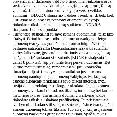
prevencijai ar duomenų valdytojo tiesioginei rinkodarai arba
susisiekimui su jumis, kai tai yra pagrįsta, visų pirma, iš jūsų
gautu užklausimu ir duomenų valdytojo verslo veiklos
apimtimi – BDAR 6 straipsnio 1 dalies f punktas; d. tiek, kiek
jūsų asmens duomenys tvarkomi duomenų valdytojo
rinkodaros tikslais remiantis jūsų sutikimu – BDAR 6
straipsnio 1 dalies a punktas.
Turite teisę susipažinti su savo asmens duomenimis, teisę juos
ištaisyti, ištrinti ir teisę apriboti duomenų tvarkymą. Jeigu
duomenų tvarkymas yra būtinas Informacinių ir švietimo
paslaugų sutarčiai arba Demonstracinės sąskaitos sutarčiai,
kurios šalis esate, įgyvendinti arba imtis veiksmų pagal jūsų
prašymą prieš sudarant šias sutartis (BDAR 6 straipsnio 1
dalies b punktas), taip pat turite teisę perkelti duomenis. Bet
kuriuo metu turite teisę, remdamiesi su jūsų konkrečia
situacija susijusiais motyvais, nesutikti su jūsų asmens
duomenų naudojimu, jei duomenų valdytojas tvarko jūsų
asmens duomenis remdamasis savo teisėtu interesu, pvz.,
susijusiu su produktų ir paslaugų rinkodara. Jei jūsų asmens
duomenys tvarkomi rinkodaros tikslais, turite teisę bet kuriuo
metu nesutikti su jūsų asmens duomenų tvarkymu tokios
rinkodaros tikslais, įskaitant profiliavimą. Jei prieštaraujate
tvarkymui rinkodaros tikslais, mes nebegalėsime tvarkyti jūsų
asmens duomenų tokiais tikslais. Tuo atveju, kai jūsų asmens
duomenų tvarkymas grindžiamas sutikimu, ypač suteiktu