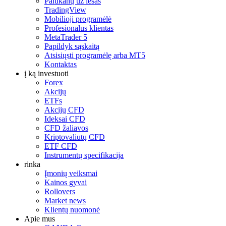
Palūkanų už lėšas
TradingView
Mobilioji programėlė
Profesionalus klientas
MetaTrader 5
Papildyk sąskaitą
Atsisiųsti programėlę arba MT5
Kontaktas
į ką investuoti
Forex
Akcijų
ETFs
Akcijų CFD
Ideksai CFD
CFD žaliavos
Kriptovaliutų CFD
ETF CFD
Instrumentų specifikacija
rinka
Įmonių veiksmai
Kainos gyvai
Rollovers
Market news
Klientų nuomonė
Apie mus