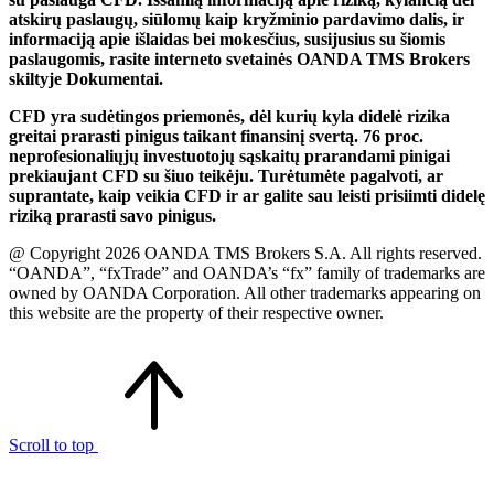
atskirų paslaugų, siūlomų kaip kryžminio pardavimo dalis, ir
informaciją apie išlaidas bei mokesčius, susijusius su šiomis
paslaugomis, rasite interneto svetainės OANDA TMS Brokers
skiltyje Dokumentai.
CFD yra sudėtingos priemonės, dėl kurių kyla didelė rizika
greitai prarasti pinigus taikant finansinį svertą. 76 proc.
neprofesionaliųjų investuotojų sąskaitų prarandami pinigai
prekiaujant CFD su šiuo teikėju. Turėtumėte pagalvoti, ar
suprantate, kaip veikia CFD ir ar galite sau leisti prisiimti didelę
riziką prarasti savo pinigus.
@ Copyright 2026 OANDA TMS Brokers S.A. All rights reserved.
“OANDA”, “fxTrade” and OANDA’s “fx” family of trademarks are
owned by OANDA Corporation. All other trademarks appearing on
this website are the property of their respective owner.
Scroll to top