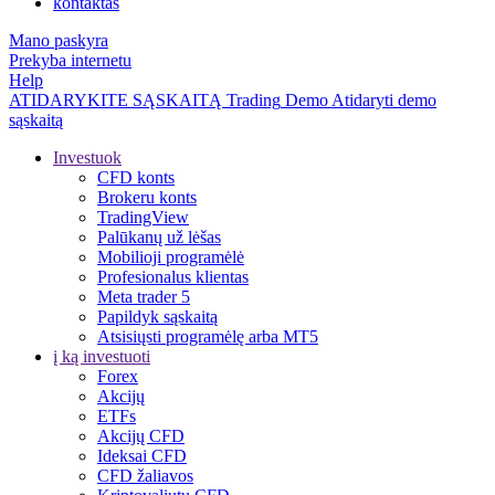
kontaktas
Mano paskyra
Prekyba internetu
Help
ATIDARYKITE SĄSKAITĄ
Trading
Demo
Atidaryti demo
sąskaitą
Investuok
CFD konts
Brokeru konts
TradingView
Palūkanų už lėšas
Mobilioji programėlė
Profesionalus klientas
Meta trader 5
Papildyk sąskaitą
Atsisiųsti programėlę arba MT5
į ką investuoti
Forex
Akcijų
ETFs
Akcijų CFD
Ideksai CFD
CFD žaliavos