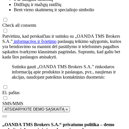
Didžiųjų ir mažųjų raidžių
Bent vieno skaitmenų ir specialiojo simbolio
Check all consents
Patvirtinu, kad perskaičiau ir sutinku su „OANDA TMS Brokers
S.A.”
informacijos ir švietimo
paslaugų teikimo sąlygomis, kurios
yra bendravimo su manimi dėl pasiūlymo ir telefoninės pagalbos
sąskaitos tvarkymo klausimais pagrindas. Suprantu, kad galiu bet
kada šios paslaugos atsisakyti.
Sutinku gauti „OANDA TMS Brokers S.A.” rinkodaros
informaciją apie produktus ir paslaugas, pvz., naujienas ir
akcijas, naudojant pateiktus kontaktinius duomenis:
El. paštas
SMS/MMS
ATSIDARYKITE DEMO SĄSKAITĄ »
„OANDA TMS Brokers S.A.“ privatumo politika – demo