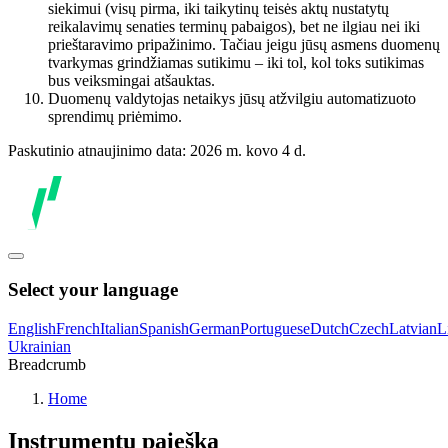
siekimui (visų pirma, iki taikytinų teisės aktų nustatytų
reikalavimų senaties terminų pabaigos), bet ne ilgiau nei iki
prieštaravimo pripažinimo. Tačiau jeigu jūsų asmens duomenų
tvarkymas grindžiamas sutikimu – iki tol, kol toks sutikimas
bus veiksmingai atšauktas.
Duomenų valdytojas netaikys jūsų atžvilgiu automatizuoto
sprendimų priėmimo.
Paskutinio atnaujinimo data: 2026 m. kovo 4 d.
Select your language
English
French
Italian
Spanish
German
Portuguese
Dutch
Czech
Latvian
L
Ukrainian
Breadcrumb
Home
Instrumentų paieška