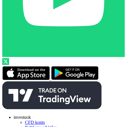
investuok
CFD konts