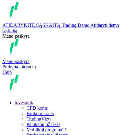
ATIDARYKITE SĄSKAITĄ
Trading
Demo
Atidaryti demo
sąskaitą
Mano paskyra
Mano paskyra
Prekyba internetu
Help
Investuok
CFD konts
Brokeru konts
TradingView
Palūkanų už lėšas
Mobilioji programėlė