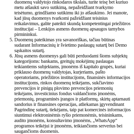
duomenų valdytojo rinkodaros tikslais, turite teisę bet kuriuo
metu atšaukti savo sutikimą, nepažeidžiant tvarkymo
teisėtumo, grindžiamo sutikimu iki jo atšaukimo. Jei manote,
kad jūsų duomenys tvarkomi pažeidžiant teisinius
reikalavimus, galite pateikti skundą kompetentingai priežiūros
institucijai – Lenkijos asmens duomenų apsaugos tarnybos
pirmininkui.
Duomenų pateikimas yra savanoriškas, tačiau būtinas
sudarant Informacinių ir švietimo paslaugų sutartį bei Demo
sąskaitos sutartį.
Jūsų asmens duomenys gali būti perduodami šioms subjektų
kategorijoms: bankams, greitųjų mokėjimų paslaugas
teikiantiems subjektams, įmonėms iš kapitalo grupės, kuriai
priklauso duomenų valdytojas, kurjeriams, pašto
operatoriams, priežiūros institucijoms, finansinės informacijos
institucijoms, rinkos duomenų teikėjams, sukčiavimo
prevencijos ir pinigų plovimo prevencijos priemonių
teikėjams, investicinius fondus valdančioms įmonėms,
priemonių, programinės įrangos ir platformų, skirtų aptarnauti
sandorius ir finansines operacijas, atliekamas įgyvendinant
Pagrindinę sutartį, tiekėjams, taip pat komercinės informacijos
siuntimui elektroninėmis ryšio priemonėmis, teisininkams,
audito įmonėms, konsultavimo įmonėms, „WhatsApp“
programos teikėjui ir įmonėms, teikiančioms serverius bei
saugančioms duomenis.