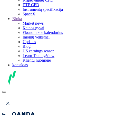
Kriptovaliutų CFD
ETF CFD
Instrumentų specifikacija
SpaceX
Rinka
Market news
Kainos gyvai
Ekonomikos kalendorius
Įmonių veiksmai
Updates
Blog
US earnings season
Learn TradingView
Klientų nuomonė
kontaktas