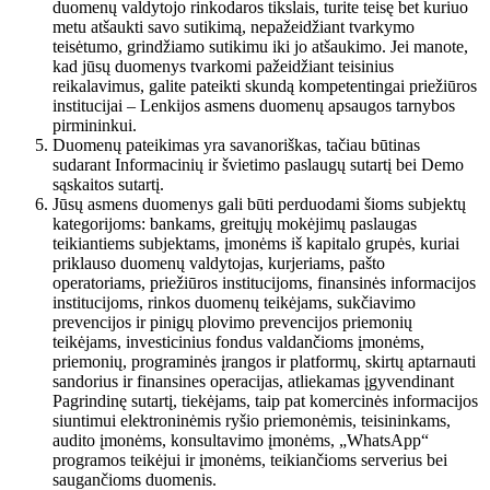
duomenų valdytojo rinkodaros tikslais, turite teisę bet kuriuo
metu atšaukti savo sutikimą, nepažeidžiant tvarkymo
teisėtumo, grindžiamo sutikimu iki jo atšaukimo. Jei manote,
kad jūsų duomenys tvarkomi pažeidžiant teisinius
reikalavimus, galite pateikti skundą kompetentingai priežiūros
institucijai – Lenkijos asmens duomenų apsaugos tarnybos
pirmininkui.
Duomenų pateikimas yra savanoriškas, tačiau būtinas
sudarant Informacinių ir švietimo paslaugų sutartį bei Demo
sąskaitos sutartį.
Jūsų asmens duomenys gali būti perduodami šioms subjektų
kategorijoms: bankams, greitųjų mokėjimų paslaugas
teikiantiems subjektams, įmonėms iš kapitalo grupės, kuriai
priklauso duomenų valdytojas, kurjeriams, pašto
operatoriams, priežiūros institucijoms, finansinės informacijos
institucijoms, rinkos duomenų teikėjams, sukčiavimo
prevencijos ir pinigų plovimo prevencijos priemonių
teikėjams, investicinius fondus valdančioms įmonėms,
priemonių, programinės įrangos ir platformų, skirtų aptarnauti
sandorius ir finansines operacijas, atliekamas įgyvendinant
Pagrindinę sutartį, tiekėjams, taip pat komercinės informacijos
siuntimui elektroninėmis ryšio priemonėmis, teisininkams,
audito įmonėms, konsultavimo įmonėms, „WhatsApp“
programos teikėjui ir įmonėms, teikiančioms serverius bei
saugančioms duomenis.