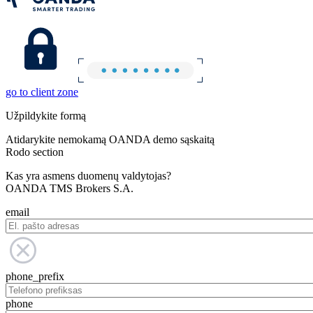
go to client zone
Užpildykite formą
Atidarykite nemokamą OANDA demo sąskaitą
Rodo section
Kas yra asmens duomenų valdytojas?
OANDA TMS Brokers S.A.
email
phone_prefix
phone