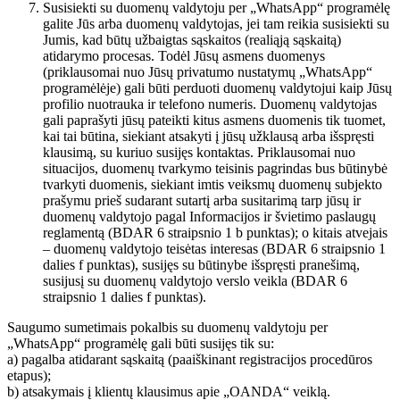
Susisiekti su duomenų valdytoju per „WhatsApp“ programėlę
galite Jūs arba duomenų valdytojas, jei tam reikia susisiekti su
Jumis, kad būtų užbaigtas sąskaitos (realiąją sąskaitą)
atidarymo procesas. Todėl Jūsų asmens duomenys
(priklausomai nuo Jūsų privatumo nustatymų „WhatsApp“
programėlėje) gali būti perduoti duomenų valdytojui kaip Jūsų
profilio nuotrauka ir telefono numeris. Duomenų valdytojas
gali paprašyti jūsų pateikti kitus asmens duomenis tik tuomet,
kai tai būtina, siekiant atsakyti į jūsų užklausą arba išspręsti
klausimą, su kuriuo susijęs kontaktas. Priklausomai nuo
situacijos, duomenų tvarkymo teisinis pagrindas bus būtinybė
tvarkyti duomenis, siekiant imtis veiksmų duomenų subjekto
prašymu prieš sudarant sutartį arba susitarimą tarp jūsų ir
duomenų valdytojo pagal Informacijos ir švietimo paslaugų
reglamentą (BDAR 6 straipsnio 1 b punktas); o kitais atvejais
– duomenų valdytojo teisėtas interesas (BDAR 6 straipsnio 1
dalies f punktas), susijęs su būtinybe išspręsti pranešimą,
susijusį su duomenų valdytojo verslo veikla (BDAR 6
straipsnio 1 dalies f punktas).
Saugumo sumetimais pokalbis su duomenų valdytoju per
„WhatsApp“ programėlę gali būti susijęs tik su:
a) pagalba atidarant sąskaitą (paaiškinant registracijos procedūros
etapus);
b) atsakymais į klientų klausimus apie „OANDA“ veiklą.