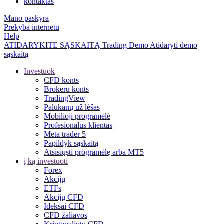
kontaktas
Mano paskyra
Prekyba internetu
Help
ATIDARYKITE SĄSKAITĄ
Trading
Demo
Atidaryti demo
sąskaitą
Investuok
CFD konts
Brokeru konts
TradingView
Palūkanų už lėšas
Mobilioji programėlė
Profesionalus klientas
Meta trader 5
Papildyk sąskaitą
Atsisiųsti programėlę arba MT5
į ką investuoti
Forex
Akcijų
ETFs
Akcijų CFD
Ideksai CFD
CFD žaliavos