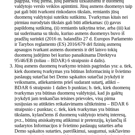
pagrįsta, visų pirma, jūsų pateiktu užklausimu ir duomenų
valdytojo verslo veiklos apimtimi. Jūsų asmens duomenys taip
pat gali būti tvarkomi rinkodaros tikslais, remiantis jūsų
duomenų valdytojui suteiktu sutikimu. Tvarkymas kitais nei
pirmiau nurodytais tikslais gali būti atliekamas: (i) gavus
papildomą sutikimą, (ii) remiantis taikytina teise, arba (iii) kai
tai suderinama su tikslu, kuriuo asmens duomenys buvo iš
pradžių surinkti (2016 m. balandžio 27 d. Europos Parlamento
ir Tarybos reglamento (ES) 2016/679 dėl fizinių asmenų
apsaugos tvarkant asmens duomenis ir dėl laisvo tokių
duomenų judėjimo bei kuriuo panaikinama Direktyva
95/46/EB (toliau – BDAR) 6 straipsnio 4 dalis).
Jūsų asmens duomenų tvarkymo teisinis pagrindas yra: a. tiek,
kiek duomenų tvarkymas yra būtinas Informacinių ir švietimo
paslaugų sutarčiai bei Demo sąskaitos sutarčiai įvykdyti ir
veiksmams, atliekamiems prieš sudarant sutartį, atlikti –
BDAR 6 straipsnio 1 dalies b punktas; b. tiek, kiek duomenų
tvarkymas yra būtinas duomenų valdytojui, kad jis galėtų
įvykdyti jam tenkančias teisines prievoles, visų pirma
susijusias su atitikties reikalavimams užtikrinimu – BDAR 6
straipsnio c punktas; c. tiek, kiek tvarkymas yra būtinas
tikslams, kylančiems iš duomenų valdytojo teisėtų interesų,
pvz., būtinų atsiskaitymų atlikimui ir pretenzijų, kylančių iš
sudarytos Informacijos ir švietimo paslaugų sutarties arba
Demo sąskaitos sutarties, pareiškimui, saugumui, sukčiavimo