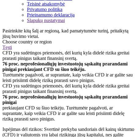
Teisinė atsakomybė
Privatumo politika
Prieinamumo deklaracija
Slapukų nustatymai
Pasirinkite kitą šalį ar regioną, kad pamatytumėte turinį, pritaikytą
jūsų buvimo vietai.
Choose country or region
Tęsti
CFD yra sudėtingos priemonės, dėl kurių kyla didelė rizika greitai
prarasti pinigus taikant finansinį svertą.
76 proc. neprofesionaliųjų investuotojų sąskaitų prarandami
pinigai prekiaujant CFD su šiuo teikėju.
Turėtumėte pagalvoti, ar suprantate, kaip veikia CFD ir ar galite sau
leisti prisiimti didelę riziką prarasti savo pinigus.
CFD yra sudėtingos priemonės, dėl kurių kyla didelė rizika greitai
prarasti pinigus taikant finansinį svertą.
76 proc. neprofesionaliųjų investuotojų sąskaitų prarandami
pinigai
prekiaujant CFD su šiuo teikėju. Turėtumėte pagalvoti, ar
suprantate, kaip veikia CFD ir ar galite sau leisti prisiimti didelę
riziką prarasti savo pinigus.
Ispėjimas dėl rizikos: Svertinė prekyba sandoriais dėl kainų skirtumo
(CFD) ir valiutomis yra labai rizikinga jūsų kapitalui, nes galite