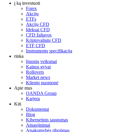
į ką investuoti
Forex
Akcijų
ETFs
Akcijų CFD
Ideksai CFD
CFD žaliavos
Kriptovaliutų CFD
ETF CFD
Instrumentų specifikacija
rinka
Įmonių veiksmai
Kainos gyvai
Rollovers
Market news
Klientų nuomonė
Apie mus
OANDA Group
Karjera
Kiti
Dokumentai
Blog
Kibernetinis saugumas
Atnaujinimai
Atsakomybės ribojimas