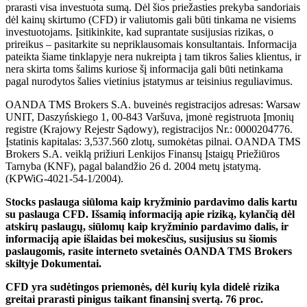
prarasti visa investuota sumą. Dėl šios priežasties prekyba sandoriais
dėl kainų skirtumo (CFD) ir valiutomis gali būti tinkama ne visiems
investuotojams. Įsitikinkite, kad suprantate susijusias rizikas, o
prireikus – pasitarkite su nepriklausomais konsultantais. Informacija
pateikta šiame tinklapyje nera nukreipta į tam tikros šalies klientus, ir
nera skirta toms šalims kuriose šį informacija gali būti netinkama
pagal nurodytos šalies vietinius įstatymus ar teisinius reguliavimus.
OANDA TMS Brokers S.A. buveinės registracijos adresas: Warsaw
UNIT, Daszyńskiego 1, 00-843 Varšuva, įmonė registruota Įmonių
registre (Krajowy Rejestr Sądowy), registracijos Nr.: 0000204776.
Įstatinis kapitalas: 3,537.560 zlotų, sumokėtas pilnai. OANDA TMS
Brokers S.A. veiklą prižiuri Lenkijos Finansų Įstaigų Priežiūros
Tarnyba (KNF), pagal balandžio 26 d. 2004 metų įstatymą.
(KPWiG-4021-54-1/2004).
Stocks paslauga siūloma kaip kryžminio pardavimo dalis kartu
su paslauga CFD. Išsamią informaciją apie riziką, kylančią dėl
atskirų paslaugų, siūlomų kaip kryžminio pardavimo dalis, ir
informaciją apie išlaidas bei mokesčius, susijusius su šiomis
paslaugomis, rasite interneto svetainės OANDA TMS Brokers
skiltyje Dokumentai.
CFD yra sudėtingos priemonės, dėl kurių kyla didelė rizika
greitai prarasti pinigus taikant finansinį svertą. 76 proc.