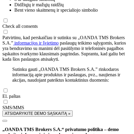
Didžiųjų ir mažųjų raidžių
Bent vieno skaitmenų ir specialiojo simbolio
Check all consents
Patvirtinu, kad perskaičiau ir sutinku su „OANDA TMS Brokers
S.A.”
informacijos ir švietimo
paslaugų teikimo sąlygomis, kurios
yra bendravimo su manimi dėl pasiūlymo ir telefoninės pagalbos
sąskaitos tvarkymo klausimais pagrindas. Suprantu, kad galiu bet
kada šios paslaugos atsisakyti.
Sutinku gauti „OANDA TMS Brokers S.A.” rinkodaros
informaciją apie produktus ir paslaugas, pvz., naujienas ir
akcijas, naudojant pateiktus kontaktinius duomenis:
El. paštas
SMS/MMS
ATSIDARYKITE DEMO SĄSKAITĄ »
„OANDA TMS Brokers S.A.“ privatumo politika – demo