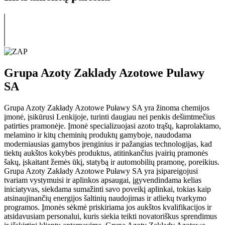
Grupa Azoty Zaklady Azotowe Pulawy
SA
Grupa Azoty Zakłady Azotowe Puławy SA yra žinoma chemijos
įmonė, įsikūrusi Lenkijoje, turinti daugiau nei penkis dešimtmečius
patirties pramonėje. Įmonė specializuojasi azoto trąšų, kaprolaktamo,
melamino ir kitų cheminių produktų gamyboje, naudodama
moderniausias gamybos įrenginius ir pažangias technologijas, kad
tiektų aukštos kokybės produktus, atitinkančius įvairių pramonės
šakų, įskaitant žemės ūkį, statybą ir automobilių pramonę, poreikius.
Grupa Azoty Zakłady Azotowe Puławy SA yra įsipareigojusi
tvariam vystymuisi ir aplinkos apsaugai, įgyvendindama kelias
iniciatyvas, siekdama sumažinti savo poveikį aplinkai, tokias kaip
atsinaujinančių energijos šaltinių naudojimas ir atliekų tvarkymo
programos. Įmonės sėkmė priskiriama jos aukštos kvalifikacijos ir
atsidavusiam personalui, kuris siekia teikti novatoriškus sprendimus