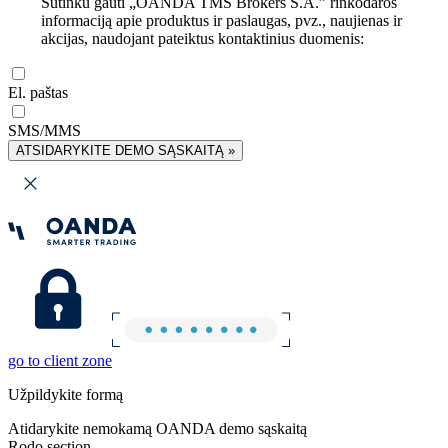
Sutinku gauti „OANDA TMS Brokers S.A.” rinkodaros
informaciją apie produktus ir paslaugas, pvz., naujienas ir
akcijas, naudojant pateiktus kontaktinius duomenis:
El. paštas
SMS/MMS
ATSIDARYKITE DEMO SĄSKAITĄ »
go to client zone
Užpildykite formą
Atidarykite nemokamą OANDA demo sąskaitą
Rodo section