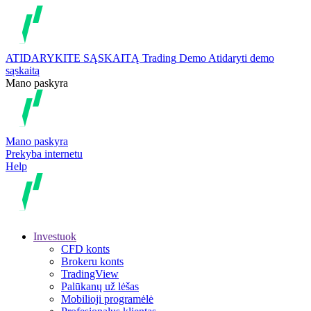
ATIDARYKITE SĄSKAITĄ
Trading
Demo
Atidaryti demo
sąskaitą
Mano paskyra
Mano paskyra
Prekyba internetu
Help
Investuok
CFD konts
Brokeru konts
TradingView
Palūkanų už lėšas
Mobilioji programėlė