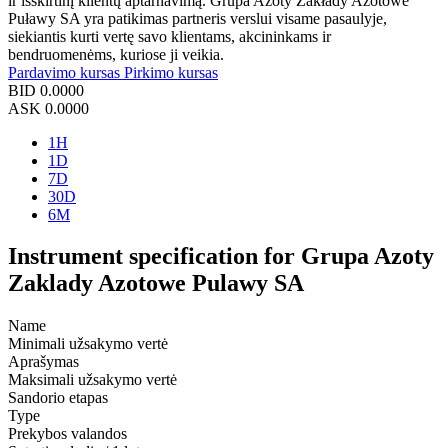
ir išskirtinį klientų aptarnavimą. Grupa Azoty Zakłady Azotowe
Puławy SA yra patikimas partneris verslui visame pasaulyje,
siekiantis kurti vertę savo klientams, akcininkams ir
bendruomenėms, kuriose ji veikia.
Pardavimo kursas
Pirkimo kursas
BID
0.0000
ASK
0.0000
1H
1D
7D
30D
6M
Instrument specification for Grupa Azoty
Zaklady Azotowe Pulawy SA
Name
Minimali užsakymo vertė
Aprašymas
Maksimali užsakymo vertė
Sandorio etapas
Type
Prekybos valandos