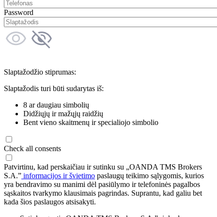
Password
Slaptažodžio stiprumas:
Slaptažodis turi būti sudarytas iš:
8 ar daugiau simbolių
Didžiųjų ir mažųjų raidžių
Bent vieno skaitmenų ir specialiojo simbolio
Check all consents
Patvirtinu, kad perskaičiau ir sutinku su „OANDA TMS Brokers
S.A.”
informacijos ir švietimo
paslaugų teikimo sąlygomis, kurios
yra bendravimo su manimi dėl pasiūlymo ir telefoninės pagalbos
sąskaitos tvarkymo klausimais pagrindas. Suprantu, kad galiu bet
kada šios paslaugos atsisakyti.