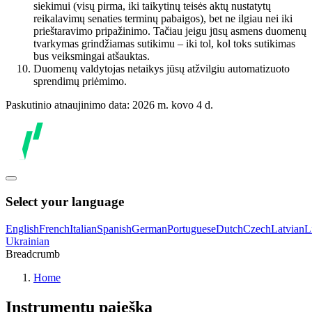
siekimui (visų pirma, iki taikytinų teisės aktų nustatytų
reikalavimų senaties terminų pabaigos), bet ne ilgiau nei iki
prieštaravimo pripažinimo. Tačiau jeigu jūsų asmens duomenų
tvarkymas grindžiamas sutikimu – iki tol, kol toks sutikimas
bus veiksmingai atšauktas.
Duomenų valdytojas netaikys jūsų atžvilgiu automatizuoto
sprendimų priėmimo.
Paskutinio atnaujinimo data: 2026 m. kovo 4 d.
Select your language
English
French
Italian
Spanish
German
Portuguese
Dutch
Czech
Latvian
L
Ukrainian
Breadcrumb
Home
Instrumentų paieška