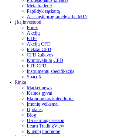
Profesionalus klientas
Meta trader 5
Papildyk sąskaitą
Atsisiųsti programėlę arba MT5
į ką investuoti
Forex
Akcijų
ETFs
Akcijų CFD
Ideksai CFD
CFD žaliavos
Kriptovaliutų CFD
ETF CFD
Instrumentų specifikacija
SpaceX
Rinka
Market news
Kainos gyvai
Ekonomikos kalendorius
Įmonių veiksmai
Updates
Blog
US earnings season
Learn TradingView
Klientų nuomonė