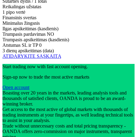
Sutarties dydis / 1 lotas
Reikalingas užstatas
1 pipo vertė
Finansinis svertas
Minimalus žingsnis
Ilgas apsikeitimas (kasdienis)
Trumpasis pardavimas
NO
Trumpasis apsikeitimas (kasdienis)
Atstumas SL ir TP
0
3 dienų apsikeitimas (data)
ATIDARYKITE SĄSKAITĄ
Start trading now with fast account opening.
Sign-up now to trade the most active markets
Open account
Boasting over 20 years in the markets, leading analysis tools and
thousands of satisfied clients, OANDA is proud to be an award-
winning broker.
Get access to the most active of global markets with thousands of
trading instruments at your fingertips, as well leading technical tools
to assist in your analysis.
Trade without unnecessary costs and total pricing transparency -
OANDA offers zero-commission on major instruments, transparent
pricing.