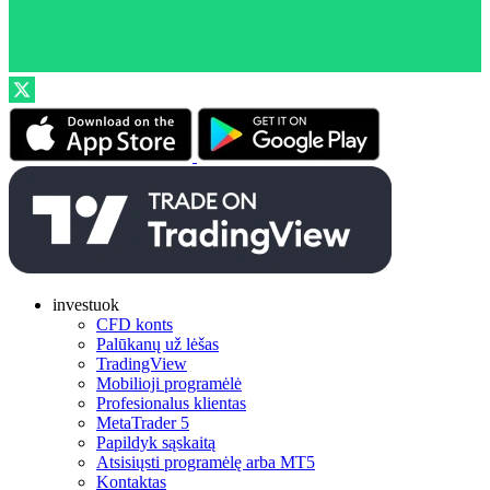
investuok
CFD konts
Palūkanų už lėšas
TradingView
Mobilioji programėlė
Profesionalus klientas
MetaTrader 5
Papildyk sąskaitą
Atsisiųsti programėlę arba MT5
Kontaktas