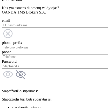
Kas yra asmens duomenų valdytojas?
OANDA TMS Brokers S.A.
email
phone_prefix
phone
Password
Slaptažodžio stiprumas:
Slaptažodis turi būti sudarytas iš:
8 ar daugiau simbolių