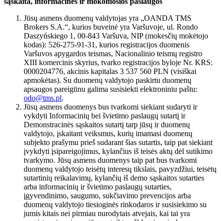
sąskaita, informacinės ir mokomosios paslaugos
Jūsų asmens duomenų valdytojas yra „OANDA TMS
Brokers S.A.“, kurios buveinė yra Varšuvoje, ul. Rondo
Daszyńskiego 1, 00-843 Varšuva, NIP (mokesčių mokėtojo
kodas): 526-275-91-31, kurios registracijos duomenis
Varšuvos apygardos teismas, Nacionalinio teismų registro
XIII komercinis skyrius, tvarko registracijos byloje Nr. KRS:
0000204776, akcinis kapitalas 3 537 560 PLN (visiškai
apmokėtas). Su duomenų valdytojo paskirtu duomenų
apsaugos pareigūnu galima susisiekti elektroniniu paštu:
odo@tms.pl
.
Jūsų asmens duomenys bus tvarkomi siekiant sudaryti ir
vykdyti Informacinių bei švietimo paslaugų sutartį ir
Demonstracinės sąskaitos sutartį tarp jūsų ir duomenų
valdytojo, įskaitant veiksmus, kurių imamasi duomenų
subjekto prašymu prieš sudarant šias sutartis, taip pat siekiant
įvykdyti įsipareigojimus, kylančius iš teisės aktų dėl sutikimo
tvarkymo. Jūsų asmens duomenys taip pat bus tvarkomi
duomenų valdytojo teisėtų interesų tikslais, pavyzdžiui, teisėtų
sutartinių reikalavimų, kylančių iš demo sąskaitos sutarties
arba informacinių ir švietimo paslaugų sutarties,
įgyvendinimo, saugumo, sukčiavimo prevencijos arba
duomenų valdytojo tiesioginės rinkodaros ir susisiekimo su
jumis kitais nei pirmiau nurodytais atvejais, kai tai yra