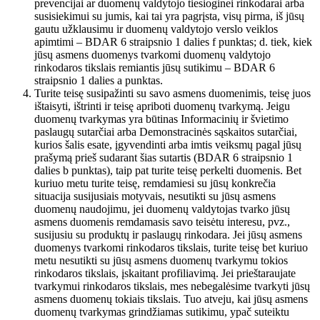
prevencijai ar duomenų valdytojo tiesioginei rinkodarai arba
susisiekimui su jumis, kai tai yra pagrįsta, visų pirma, iš jūsų
gautu užklausimu ir duomenų valdytojo verslo veiklos
apimtimi – BDAR 6 straipsnio 1 dalies f punktas; d. tiek, kiek
jūsų asmens duomenys tvarkomi duomenų valdytojo
rinkodaros tikslais remiantis jūsų sutikimu – BDAR 6
straipsnio 1 dalies a punktas.
Turite teisę susipažinti su savo asmens duomenimis, teisę juos
ištaisyti, ištrinti ir teisę apriboti duomenų tvarkymą. Jeigu
duomenų tvarkymas yra būtinas Informacinių ir švietimo
paslaugų sutarčiai arba Demonstracinės sąskaitos sutarčiai,
kurios šalis esate, įgyvendinti arba imtis veiksmų pagal jūsų
prašymą prieš sudarant šias sutartis (BDAR 6 straipsnio 1
dalies b punktas), taip pat turite teisę perkelti duomenis. Bet
kuriuo metu turite teisę, remdamiesi su jūsų konkrečia
situacija susijusiais motyvais, nesutikti su jūsų asmens
duomenų naudojimu, jei duomenų valdytojas tvarko jūsų
asmens duomenis remdamasis savo teisėtu interesu, pvz.,
susijusiu su produktų ir paslaugų rinkodara. Jei jūsų asmens
duomenys tvarkomi rinkodaros tikslais, turite teisę bet kuriuo
metu nesutikti su jūsų asmens duomenų tvarkymu tokios
rinkodaros tikslais, įskaitant profiliavimą. Jei prieštaraujate
tvarkymui rinkodaros tikslais, mes nebegalėsime tvarkyti jūsų
asmens duomenų tokiais tikslais. Tuo atveju, kai jūsų asmens
duomenų tvarkymas grindžiamas sutikimu, ypač suteiktu