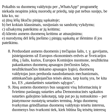
Pokalbis su duomenų valdytoju per „WhatsApp“ programėlę
niekada neapims jokių nuorodų ar priedų, taip pat nebus susijęs, be
kita ko, su:
a) jūsų lėšų likučiu pinigų sąskaitoje;
b) bet kokiais klausimais, susijusiais su sandorių vykdymu;
c) užsakymų pateikimu ar jų keitimu;
d) kliento asmens duomenų keitimu ar atnaujinimu;
e) nurodymų dėl lėšų įnešimo į pinigų sąskaitą ar išėmimo iš jos
pateikimu.
Perduodant asmens duomenis į trečiąsias šalis, t. y. gavėjams,
įsisteigusiems už Europos ekonominės erdvės ar Šveicarijos
ribų, į šalis, kurios, Europos Komisijos nuomone, neužtikrina
pakankamos duomenų apsaugos (trečiosios šalys,
neužtikrinančios tinkamo apsaugos lygio), duomenų
valdytojas juos perduoda naudodamasis mechanizmais,
atitinkančiais galiojančius teisės aktus, tarp kurių yra, be kita
ko, ES „standartinės sutartinės sąlygos“.
Jūsų asmens duomenys bus saugomi visą Informacinių ir
švietimo paslaugų sutarties arba Demonstracinės sąskaitos
sutarties galiojimo laikotarpį, taip pat po jų nutraukimo – per
įstatymuose nustatytą senaties terminą. Jeigu duomenų
tvarkymas grindžiamas duomenų valdytojo teisėtu interesu,
duomenys bus tvarkomi tiek, kiek būtina šių teisėtų interesų