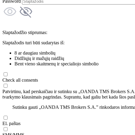
Password
Slaptažodžio stiprumas:
Slaptažodis turi būti sudarytas iš:
8 ar daugiau simbolių
Didžiųjų ir mažųjų raidžių
Bent vieno skaitmenų ir specialiojo simbolio
Check all consents
Patvirtinu, kad perskaičiau ir sutinku su „OANDA TMS Brokers S.A
tvarkymo klausimais pagrindas. Suprantu, kad galiu bet kada šios pasl
Sutinku gauti „OANDA TMS Brokers S.A.” rinkodaros informaciją 
El. paštas
SMS/MMS