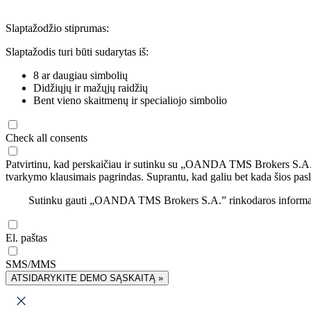
Slaptažodžio stiprumas:
Slaptažodis turi būti sudarytas iš:
8 ar daugiau simbolių
Didžiųjų ir mažųjų raidžių
Bent vieno skaitmenų ir specialiojo simbolio
Check all consents
Patvirtinu, kad perskaičiau ir sutinku su „OANDA TMS Brokers S.A
tvarkymo klausimais pagrindas. Suprantu, kad galiu bet kada šios pasl
Sutinku gauti „OANDA TMS Brokers S.A.” rinkodaros informaciją 
El. paštas
SMS/MMS
ATSIDARYKITE DEMO SĄSKAITĄ »