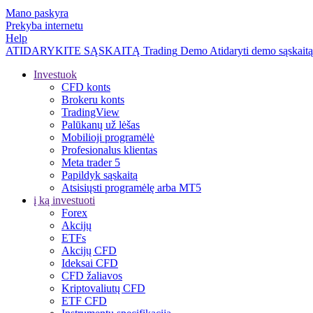
Mano paskyra
Prekyba internetu
Help
ATIDARYKITE SĄSKAITĄ
Trading
Demo
Atidaryti demo sąskaitą
Investuok
CFD konts
Brokeru konts
TradingView
Palūkanų už lėšas
Mobilioji programėlė
Profesionalus klientas
Meta trader 5
Papildyk sąskaitą
Atsisiųsti programėlę arba MT5
į ką investuoti
Forex
Akcijų
ETFs
Akcijų CFD
Ideksai CFD
CFD žaliavos
Kriptovaliutų CFD
ETF CFD