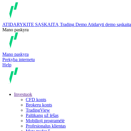
ATIDARYKITE SĄSKAITĄ
Trading
Demo
Atidaryti demo sąskaitą
Mano paskyra
Mano paskyra
Prekyba internetu
Help
Investuok
CFD konts
Brokeru konts
TradingView
Palūkanų už lėšas
Mobilioji programėlė
Profesionalus klientas