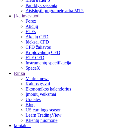
Meta trader 5
Papildyk sąskaitą
Atsisiųsti programėlę arba MT5
į ką investuoti
Forex
Akcijų
ETFs
Akcijų CFD
Ideksai CFD
CFD žaliavos
Kriptovaliutų CFD
ETF CFD
Instrumentų specifikacija
SpaceX
Rinka
Market news
Kainos gyvai
Ekonomikos kalendorius
Įmonių veiksmai
Updates
Blog
US earnings season
Learn TradingView
Klientų nuomonė
kontaktas