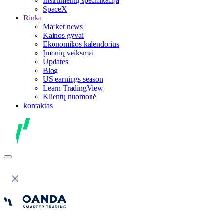
Instrumentų specifikacija
SpaceX
Rinka
Market news
Kainos gyvai
Ekonomikos kalendorius
Įmonių veiksmai
Updates
Blog
US earnings season
Learn TradingView
Klientų nuomonė
kontaktas