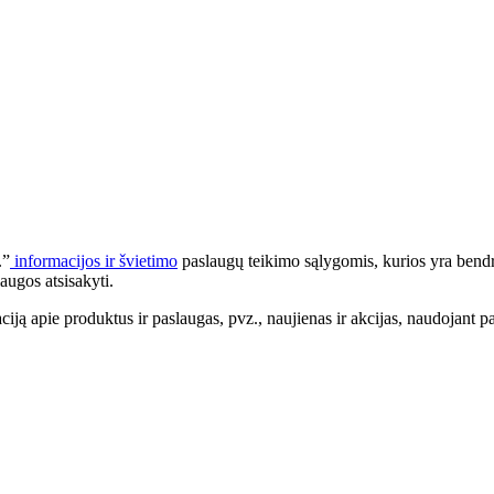
.”
informacijos ir švietimo
paslaugų teikimo sąlygomis, kurios yra bendr
augos atsisakyti.
apie produktus ir paslaugas, pvz., naujienas ir akcijas, naudojant pa