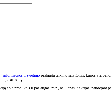
.”
informacijos ir švietimo
paslaugų teikimo sąlygomis, kurios yra bendr
augos atsisakyti.
apie produktus ir paslaugas, pvz., naujienas ir akcijas, naudojant pa