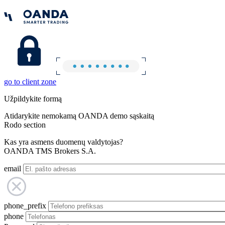
go to client zone
Užpildykite formą
Atidarykite nemokamą OANDA demo sąskaitą
Rodo section
Kas yra asmens duomenų valdytojas?
OANDA TMS Brokers S.A.
email
phone_prefix
phone