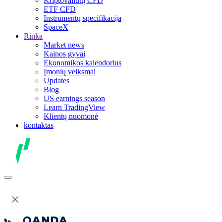
Kriptovaliutų CFD
ETF CFD
Instrumentų specifikacija
SpaceX
Rinka
Market news
Kainos gyvai
Ekonomikos kalendorius
Įmonių veiksmai
Updates
Blog
US earnings season
Learn TradingView
Klientų nuomonė
kontaktas