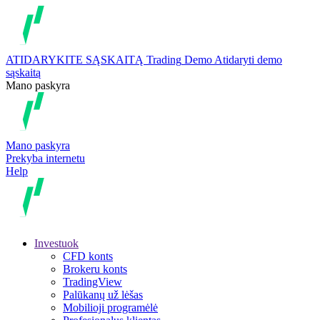
ATIDARYKITE SĄSKAITĄ
Trading
Demo
Atidaryti demo
sąskaitą
Mano paskyra
Mano paskyra
Prekyba internetu
Help
Investuok
CFD konts
Brokeru konts
TradingView
Palūkanų už lėšas
Mobilioji programėlė