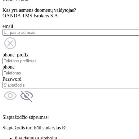
Kas yra asmens duomenų valdytojas?
OANDA TMS Brokers S.A.
email
phone_prefix
phone
Password
Slaptažodžio stiprumas:
Slaptažodis turi būti sudarytas iš:
8 ar daugiau simbolių