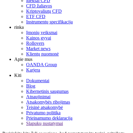
Ideksai CFD
CFD žaliavos
Kriptovaliutų CFD
ETF CFD
Instrumentų specifikacija
rinka
Įmonių veiksmai
Kainos gyvai
Rollovers
Market news
Klientų nuomonė
Apie mus
OANDA Group
Karjera
Kiti
Dokumentai
Blog
Kibernetinis saugumas
Atnaujinimai
Atsakomybės ribojimas
Teisinė atsakomybė
Privatumo politika
Prieinamumo deklaracija
Slapukų nustatymai