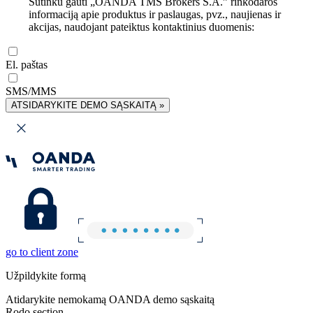
Sutinku gauti „OANDA TMS Brokers S.A.” rinkodaros
informaciją apie produktus ir paslaugas, pvz., naujienas ir
akcijas, naudojant pateiktus kontaktinius duomenis:
El. paštas
SMS/MMS
ATSIDARYKITE DEMO SĄSKAITĄ »
go to client zone
Užpildykite formą
Atidarykite nemokamą OANDA demo sąskaitą
Rodo section