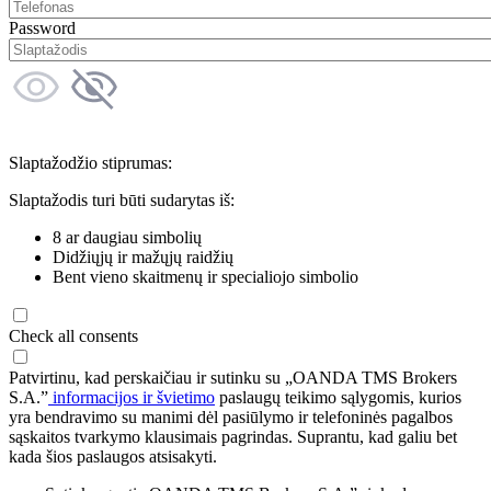
Password
Slaptažodžio stiprumas:
Slaptažodis turi būti sudarytas iš:
8 ar daugiau simbolių
Didžiųjų ir mažųjų raidžių
Bent vieno skaitmenų ir specialiojo simbolio
Check all consents
Patvirtinu, kad perskaičiau ir sutinku su „OANDA TMS Brokers
S.A.”
informacijos ir švietimo
paslaugų teikimo sąlygomis, kurios
yra bendravimo su manimi dėl pasiūlymo ir telefoninės pagalbos
sąskaitos tvarkymo klausimais pagrindas. Suprantu, kad galiu bet
kada šios paslaugos atsisakyti.