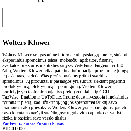
Wolters Kluwer
Wolters Kluwer yra pasaulinė informacinių paslaugų įmonė, siūlanti
ekspertinius sprendimus teisės, mokesčių, apskaitos, finansų,
sveikatos priežiūros ir atitikties srityse. Veikdama daugiau nei 180
šalių, Wolters Kluwer teikia patikimą informaciją, programinę įrangą
ir paslaugas, padedančias profesionalams priimti svarbius
sprendimus. Jų produktai ir paslaugos yra sukurti siekiant pagerinti
produktyvumą, efektyvumą ir pelningumą. Wolters Kluwer
portfelyje yra tokie pirmaujantys prekių ženklai kaip CCH,
TaxWise, Enablon ir UpToDate. Įmonė daug investuoja į mokslinius
tyrimus ir plėtrą, kad užtikrintų, jog jos sprendimai išliktų savo
pramonės šakų priešakyje. Wolters Kluwer yra įsipareigojusi padėti
savo klientams naršyti sudėtingose reguliavimo aplinkose, valdyti
riziką ir pasiekti savo verslo tikslus.
Pardavimo kursas
Pirkimo kursas
BID
0.0000