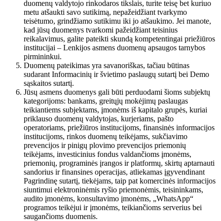
duomenų valdytojo rinkodaros tikslais, turite teisę bet kuriuo
metu atšaukti savo sutikimą, nepažeidžiant tvarkymo
teisėtumo, grindžiamo sutikimu iki jo atšaukimo. Jei manote,
kad jūsų duomenys tvarkomi pažeidžiant teisinius
reikalavimus, galite pateikti skundą kompetentingai priežiūros
institucijai – Lenkijos asmens duomenų apsaugos tarnybos
pirmininkui.
Duomenų pateikimas yra savanoriškas, tačiau būtinas
sudarant Informacinių ir švietimo paslaugų sutartį bei Demo
sąskaitos sutartį.
Jūsų asmens duomenys gali būti perduodami šioms subjektų
kategorijoms: bankams, greitųjų mokėjimų paslaugas
teikiantiems subjektams, įmonėms iš kapitalo grupės, kuriai
priklauso duomenų valdytojas, kurjeriams, pašto
operatoriams, priežiūros institucijoms, finansinės informacijos
institucijoms, rinkos duomenų teikėjams, sukčiavimo
prevencijos ir pinigų plovimo prevencijos priemonių
teikėjams, investicinius fondus valdančioms įmonėms,
priemonių, programinės įrangos ir platformų, skirtų aptarnauti
sandorius ir finansines operacijas, atliekamas įgyvendinant
Pagrindinę sutartį, tiekėjams, taip pat komercinės informacijos
siuntimui elektroninėmis ryšio priemonėmis, teisininkams,
audito įmonėms, konsultavimo įmonėms, „WhatsApp“
programos teikėjui ir įmonėms, teikiančioms serverius bei
saugančioms duomenis.