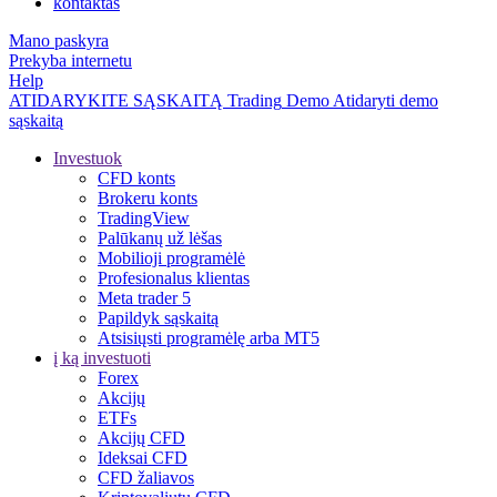
kontaktas
Mano paskyra
Prekyba internetu
Help
ATIDARYKITE SĄSKAITĄ
Trading
Demo
Atidaryti demo
sąskaitą
Investuok
CFD konts
Brokeru konts
TradingView
Palūkanų už lėšas
Mobilioji programėlė
Profesionalus klientas
Meta trader 5
Papildyk sąskaitą
Atsisiųsti programėlę arba MT5
į ką investuoti
Forex
Akcijų
ETFs
Akcijų CFD
Ideksai CFD
CFD žaliavos