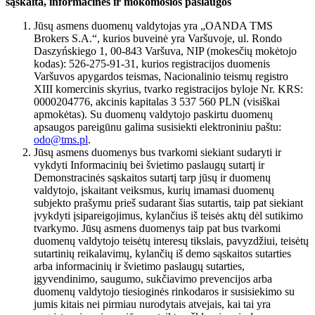
sąskaita, informacinės ir mokomosios paslaugos
Jūsų asmens duomenų valdytojas yra „OANDA TMS
Brokers S.A.“, kurios buveinė yra Varšuvoje, ul. Rondo
Daszyńskiego 1, 00-843 Varšuva, NIP (mokesčių mokėtojo
kodas): 526-275-91-31, kurios registracijos duomenis
Varšuvos apygardos teismas, Nacionalinio teismų registro
XIII komercinis skyrius, tvarko registracijos byloje Nr. KRS:
0000204776, akcinis kapitalas 3 537 560 PLN (visiškai
apmokėtas). Su duomenų valdytojo paskirtu duomenų
apsaugos pareigūnu galima susisiekti elektroniniu paštu:
odo@tms.pl
.
Jūsų asmens duomenys bus tvarkomi siekiant sudaryti ir
vykdyti Informacinių bei švietimo paslaugų sutartį ir
Demonstracinės sąskaitos sutartį tarp jūsų ir duomenų
valdytojo, įskaitant veiksmus, kurių imamasi duomenų
subjekto prašymu prieš sudarant šias sutartis, taip pat siekiant
įvykdyti įsipareigojimus, kylančius iš teisės aktų dėl sutikimo
tvarkymo. Jūsų asmens duomenys taip pat bus tvarkomi
duomenų valdytojo teisėtų interesų tikslais, pavyzdžiui, teisėtų
sutartinių reikalavimų, kylančių iš demo sąskaitos sutarties
arba informacinių ir švietimo paslaugų sutarties,
įgyvendinimo, saugumo, sukčiavimo prevencijos arba
duomenų valdytojo tiesioginės rinkodaros ir susisiekimo su
jumis kitais nei pirmiau nurodytais atvejais, kai tai yra