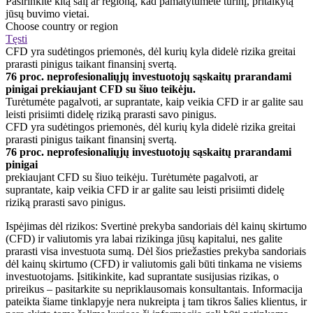
Pasirinkite kitą šalį ar regioną, kad pamatytumėte turinį, pritaikytą
jūsų buvimo vietai.
Choose country or region
Tęsti
CFD yra sudėtingos priemonės, dėl kurių kyla didelė rizika greitai
prarasti pinigus taikant finansinį svertą.
76 proc. neprofesionaliųjų investuotojų sąskaitų prarandami
pinigai prekiaujant CFD su šiuo teikėju.
Turėtumėte pagalvoti, ar suprantate, kaip veikia CFD ir ar galite sau
leisti prisiimti didelę riziką prarasti savo pinigus.
CFD yra sudėtingos priemonės, dėl kurių kyla didelė rizika greitai
prarasti pinigus taikant finansinį svertą.
76 proc. neprofesionaliųjų investuotojų sąskaitų prarandami
pinigai
prekiaujant CFD su šiuo teikėju. Turėtumėte pagalvoti, ar
suprantate, kaip veikia CFD ir ar galite sau leisti prisiimti didelę
riziką prarasti savo pinigus.
Ispėjimas dėl rizikos: Svertinė prekyba sandoriais dėl kainų skirtumo
(CFD) ir valiutomis yra labai rizikinga jūsų kapitalui, nes galite
prarasti visa investuota sumą. Dėl šios priežasties prekyba sandoriais
dėl kainų skirtumo (CFD) ir valiutomis gali būti tinkama ne visiems
investuotojams. Įsitikinkite, kad suprantate susijusias rizikas, o
prireikus – pasitarkite su nepriklausomais konsultantais. Informacija
pateikta šiame tinklapyje nera nukreipta į tam tikros šalies klientus, ir