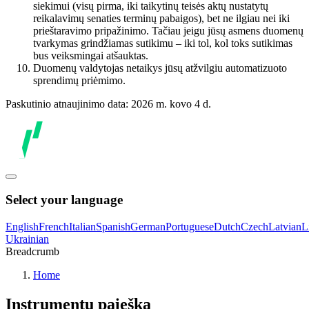
siekimui (visų pirma, iki taikytinų teisės aktų nustatytų
reikalavimų senaties terminų pabaigos), bet ne ilgiau nei iki
prieštaravimo pripažinimo. Tačiau jeigu jūsų asmens duomenų
tvarkymas grindžiamas sutikimu – iki tol, kol toks sutikimas
bus veiksmingai atšauktas.
Duomenų valdytojas netaikys jūsų atžvilgiu automatizuoto
sprendimų priėmimo.
Paskutinio atnaujinimo data: 2026 m. kovo 4 d.
Select your language
English
French
Italian
Spanish
German
Portuguese
Dutch
Czech
Latvian
L
Ukrainian
Breadcrumb
Home
Instrumentų paieška