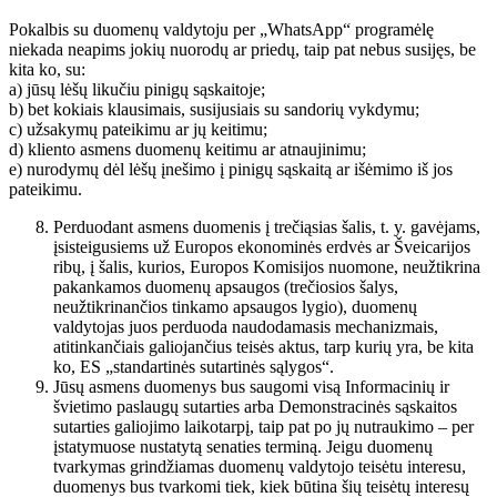
Pokalbis su duomenų valdytoju per „WhatsApp“ programėlę
niekada neapims jokių nuorodų ar priedų, taip pat nebus susijęs, be
kita ko, su:
a) jūsų lėšų likučiu pinigų sąskaitoje;
b) bet kokiais klausimais, susijusiais su sandorių vykdymu;
c) užsakymų pateikimu ar jų keitimu;
d) kliento asmens duomenų keitimu ar atnaujinimu;
e) nurodymų dėl lėšų įnešimo į pinigų sąskaitą ar išėmimo iš jos
pateikimu.
Perduodant asmens duomenis į trečiąsias šalis, t. y. gavėjams,
įsisteigusiems už Europos ekonominės erdvės ar Šveicarijos
ribų, į šalis, kurios, Europos Komisijos nuomone, neužtikrina
pakankamos duomenų apsaugos (trečiosios šalys,
neužtikrinančios tinkamo apsaugos lygio), duomenų
valdytojas juos perduoda naudodamasis mechanizmais,
atitinkančiais galiojančius teisės aktus, tarp kurių yra, be kita
ko, ES „standartinės sutartinės sąlygos“.
Jūsų asmens duomenys bus saugomi visą Informacinių ir
švietimo paslaugų sutarties arba Demonstracinės sąskaitos
sutarties galiojimo laikotarpį, taip pat po jų nutraukimo – per
įstatymuose nustatytą senaties terminą. Jeigu duomenų
tvarkymas grindžiamas duomenų valdytojo teisėtu interesu,
duomenys bus tvarkomi tiek, kiek būtina šių teisėtų interesų