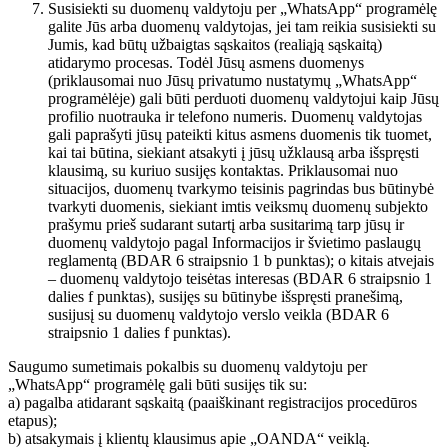
Susisiekti su duomenų valdytoju per „WhatsApp“ programėlę
galite Jūs arba duomenų valdytojas, jei tam reikia susisiekti su
Jumis, kad būtų užbaigtas sąskaitos (realiąją sąskaitą)
atidarymo procesas. Todėl Jūsų asmens duomenys
(priklausomai nuo Jūsų privatumo nustatymų „WhatsApp“
programėlėje) gali būti perduoti duomenų valdytojui kaip Jūsų
profilio nuotrauka ir telefono numeris. Duomenų valdytojas
gali paprašyti jūsų pateikti kitus asmens duomenis tik tuomet,
kai tai būtina, siekiant atsakyti į jūsų užklausą arba išspręsti
klausimą, su kuriuo susijęs kontaktas. Priklausomai nuo
situacijos, duomenų tvarkymo teisinis pagrindas bus būtinybė
tvarkyti duomenis, siekiant imtis veiksmų duomenų subjekto
prašymu prieš sudarant sutartį arba susitarimą tarp jūsų ir
duomenų valdytojo pagal Informacijos ir švietimo paslaugų
reglamentą (BDAR 6 straipsnio 1 b punktas); o kitais atvejais
– duomenų valdytojo teisėtas interesas (BDAR 6 straipsnio 1
dalies f punktas), susijęs su būtinybe išspręsti pranešimą,
susijusį su duomenų valdytojo verslo veikla (BDAR 6
straipsnio 1 dalies f punktas).
Saugumo sumetimais pokalbis su duomenų valdytoju per
„WhatsApp“ programėlę gali būti susijęs tik su:
a) pagalba atidarant sąskaitą (paaiškinant registracijos procedūros
etapus);
b) atsakymais į klientų klausimus apie „OANDA“ veiklą.