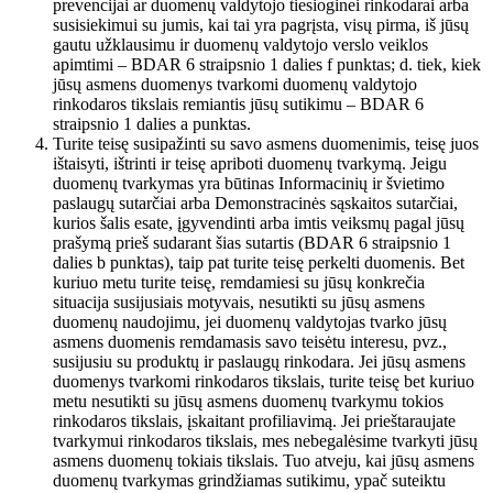
prevencijai ar duomenų valdytojo tiesioginei rinkodarai arba
susisiekimui su jumis, kai tai yra pagrįsta, visų pirma, iš jūsų
gautu užklausimu ir duomenų valdytojo verslo veiklos
apimtimi – BDAR 6 straipsnio 1 dalies f punktas; d. tiek, kiek
jūsų asmens duomenys tvarkomi duomenų valdytojo
rinkodaros tikslais remiantis jūsų sutikimu – BDAR 6
straipsnio 1 dalies a punktas.
Turite teisę susipažinti su savo asmens duomenimis, teisę juos
ištaisyti, ištrinti ir teisę apriboti duomenų tvarkymą. Jeigu
duomenų tvarkymas yra būtinas Informacinių ir švietimo
paslaugų sutarčiai arba Demonstracinės sąskaitos sutarčiai,
kurios šalis esate, įgyvendinti arba imtis veiksmų pagal jūsų
prašymą prieš sudarant šias sutartis (BDAR 6 straipsnio 1
dalies b punktas), taip pat turite teisę perkelti duomenis. Bet
kuriuo metu turite teisę, remdamiesi su jūsų konkrečia
situacija susijusiais motyvais, nesutikti su jūsų asmens
duomenų naudojimu, jei duomenų valdytojas tvarko jūsų
asmens duomenis remdamasis savo teisėtu interesu, pvz.,
susijusiu su produktų ir paslaugų rinkodara. Jei jūsų asmens
duomenys tvarkomi rinkodaros tikslais, turite teisę bet kuriuo
metu nesutikti su jūsų asmens duomenų tvarkymu tokios
rinkodaros tikslais, įskaitant profiliavimą. Jei prieštaraujate
tvarkymui rinkodaros tikslais, mes nebegalėsime tvarkyti jūsų
asmens duomenų tokiais tikslais. Tuo atveju, kai jūsų asmens
duomenų tvarkymas grindžiamas sutikimu, ypač suteiktu