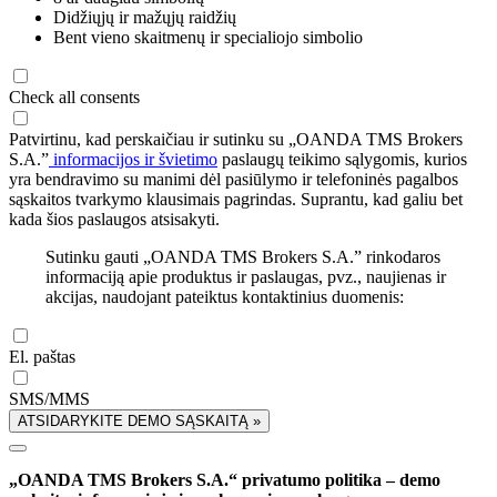
Didžiųjų ir mažųjų raidžių
Bent vieno skaitmenų ir specialiojo simbolio
Check all consents
Patvirtinu, kad perskaičiau ir sutinku su „OANDA TMS Brokers
S.A.”
informacijos ir švietimo
paslaugų teikimo sąlygomis, kurios
yra bendravimo su manimi dėl pasiūlymo ir telefoninės pagalbos
sąskaitos tvarkymo klausimais pagrindas. Suprantu, kad galiu bet
kada šios paslaugos atsisakyti.
Sutinku gauti „OANDA TMS Brokers S.A.” rinkodaros
informaciją apie produktus ir paslaugas, pvz., naujienas ir
akcijas, naudojant pateiktus kontaktinius duomenis:
El. paštas
SMS/MMS
ATSIDARYKITE DEMO SĄSKAITĄ »
„OANDA TMS Brokers S.A.“ privatumo politika – demo