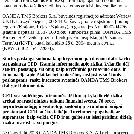
nera skirta toms šalims kuriose šį informacija gali būti netinkama
pagal nurodytos šalies vietinius įstatymus ar teisinius reguliavimus.
OANDA TMS Brokers S.A. buveinės registracijos adresas: Warsaw
UNIT, Daszyńskiego 1, 00-843 Varšuva, įmonė registruota Įmonių
registre (Krajowy Rejestr Sądowy), registracijos Nr.: 0000204776.
Įstatinis kapitalas: 3,537.560 zlotų, sumokėtas pilnai. OANDA TMS
Brokers S.A. veiklą prižiuri Lenkijos Finansų Įstaigų Priežiūros
Tarnyba (KNF), pagal balandžio 26 d. 2004 metų įstatymą.
(KPWiG-4021-54-1/2004).
Stocks paslauga siūloma kaip kryžminio pardavimo dalis kartu
su paslauga CFD. Išsamią informaciją apie riziką, kylančią dėl
atskirų paslaugų, siūlomų kaip kryžminio pardavimo dalis, ir
informaciją apie išlaidas bei mokesčius, susijusius su šiomis
paslaugomis, rasite interneto svetainės OANDA TMS Brokers
skiltyje Dokumentai.
CFD yra sudėtingos priemonės, dėl kurių kyla didelė rizika
greitai prarasti pinigus taikant finansinį svertą. 76 proc.
neprofesionaliųjų investuotojų sąskaitų prarandami pinigai
prekiaujant CFD su šiuo teikėju. Turėtumėte pagalvoti, ar
suprantate, kaip veikia CFD ir ar galite sau leisti prisiimti didelę
riziką prarasti savo pinigus.
@ Copyright 2026 OANDA TMS Brokers S.A. All rights reserved.