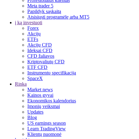
Profesionalus klientas
Meta trader 5
Papildyk sąskaitą
Atsisiųsti programėlę arba MT5
į ką investuoti
Forex
Akcijų
ETFs
Akcijų CFD
Ideksai CFD
CFD žaliavos
Kriptovaliutų CFD
ETF CFD
Instrumentų specifikacija
SpaceX
Rinka
Market news
Kainos gyvai
Ekonomikos kalendorius
Įmonių veiksmai
Updates
Blog
US earnings season
Learn TradingView
Klientų nuomonė