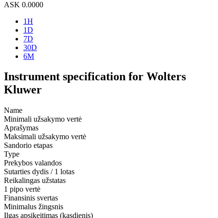
ASK
0.0000
1H
1D
7D
30D
6M
Instrument specification for Wolters
Kluwer
Name
Minimali užsakymo vertė
Aprašymas
Maksimali užsakymo vertė
Sandorio etapas
Type
Prekybos valandos
Sutarties dydis / 1 lotas
Reikalingas užstatas
1 pipo vertė
Finansinis svertas
Minimalus žingsnis
Ilgas apsikeitimas (kasdienis)