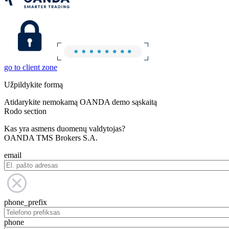
go to client zone
Užpildykite formą
Atidarykite nemokamą OANDA demo sąskaitą
Rodo section
Kas yra asmens duomenų valdytojas?
OANDA TMS Brokers S.A.
email
phone_prefix
phone