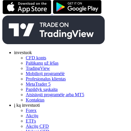
investuok
CFD konts
Palūkanų už lėšas
TradingView
Mobilioji programėlė
Profesionalus klientas
MetaTrader 5
Papildyk sąskaitą
Atsisiųsti programėlę arba MT5
Kontaktas
į ką investuoti
Forex
Akcijų
ETFs
Akcijų CFD