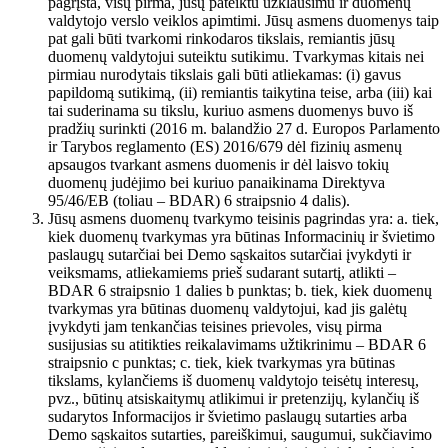
pagrįsta, visų pirma, jūsų pateiktu užklausimu ir duomenų
valdytojo verslo veiklos apimtimi. Jūsų asmens duomenys taip
pat gali būti tvarkomi rinkodaros tikslais, remiantis jūsų
duomenų valdytojui suteiktu sutikimu. Tvarkymas kitais nei
pirmiau nurodytais tikslais gali būti atliekamas: (i) gavus
papildomą sutikimą, (ii) remiantis taikytina teise, arba (iii) kai
tai suderinama su tikslu, kuriuo asmens duomenys buvo iš
pradžių surinkti (2016 m. balandžio 27 d. Europos Parlamento
ir Tarybos reglamento (ES) 2016/679 dėl fizinių asmenų
apsaugos tvarkant asmens duomenis ir dėl laisvo tokių
duomenų judėjimo bei kuriuo panaikinama Direktyva
95/46/EB (toliau – BDAR) 6 straipsnio 4 dalis).
Jūsų asmens duomenų tvarkymo teisinis pagrindas yra: a. tiek,
kiek duomenų tvarkymas yra būtinas Informacinių ir švietimo
paslaugų sutarčiai bei Demo sąskaitos sutarčiai įvykdyti ir
veiksmams, atliekamiems prieš sudarant sutartį, atlikti –
BDAR 6 straipsnio 1 dalies b punktas; b. tiek, kiek duomenų
tvarkymas yra būtinas duomenų valdytojui, kad jis galėtų
įvykdyti jam tenkančias teisines prievoles, visų pirma
susijusias su atitikties reikalavimams užtikrinimu – BDAR 6
straipsnio c punktas; c. tiek, kiek tvarkymas yra būtinas
tikslams, kylančiems iš duomenų valdytojo teisėtų interesų,
pvz., būtinų atsiskaitymų atlikimui ir pretenzijų, kylančių iš
sudarytos Informacijos ir švietimo paslaugų sutarties arba
Demo sąskaitos sutarties, pareiškimui, saugumui, sukčiavimo