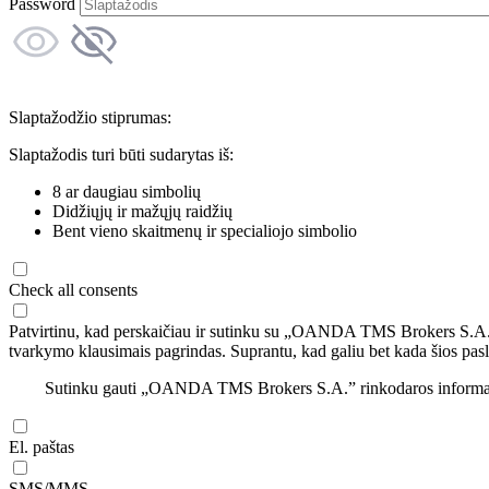
Password
Slaptažodžio stiprumas:
Slaptažodis turi būti sudarytas iš:
8 ar daugiau simbolių
Didžiųjų ir mažųjų raidžių
Bent vieno skaitmenų ir specialiojo simbolio
Check all consents
Patvirtinu, kad perskaičiau ir sutinku su „OANDA TMS Brokers S.A
tvarkymo klausimais pagrindas. Suprantu, kad galiu bet kada šios pasl
Sutinku gauti „OANDA TMS Brokers S.A.” rinkodaros informaciją 
El. paštas
SMS/MMS