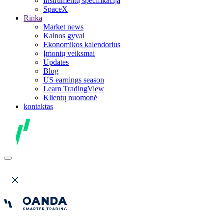
Instrumentų specifikacija
SpaceX
Rinka
Market news
Kainos gyvai
Ekonomikos kalendorius
Įmonių veiksmai
Updates
Blog
US earnings season
Learn TradingView
Klientų nuomonė
kontaktas