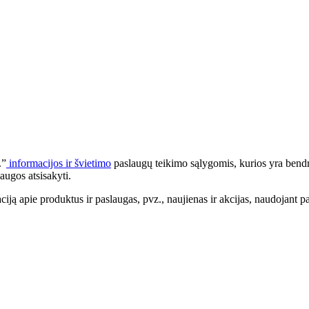
.”
informacijos ir švietimo
paslaugų teikimo sąlygomis, kurios yra bendr
augos atsisakyti.
apie produktus ir paslaugas, pvz., naujienas ir akcijas, naudojant pa