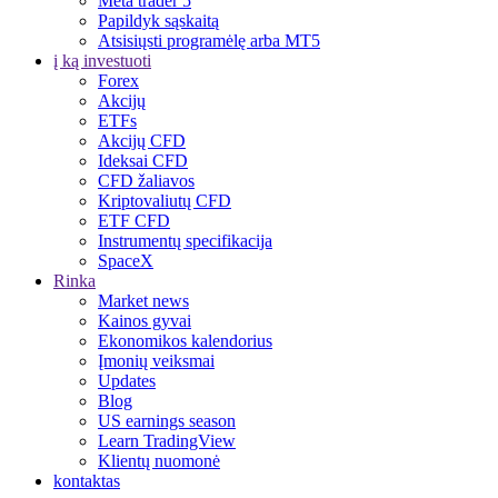
Meta trader 5
Papildyk sąskaitą
Atsisiųsti programėlę arba MT5
į ką investuoti
Forex
Akcijų
ETFs
Akcijų CFD
Ideksai CFD
CFD žaliavos
Kriptovaliutų CFD
ETF CFD
Instrumentų specifikacija
SpaceX
Rinka
Market news
Kainos gyvai
Ekonomikos kalendorius
Įmonių veiksmai
Updates
Blog
US earnings season
Learn TradingView
Klientų nuomonė
kontaktas