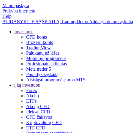
Mano paskyra
Prekyba internetu
Help
ATIDARYKITE SĄSKAITĄ
Trading
Demo
Atidaryti demo sąskaitą
Investuok
CFD konts
Brokeru konts
TradingView
Palūkanų už lėšas
Mobilioji programėlė
Profesionalus klientas
Meta trader 5
Papildyk sąskaitą
Atsisiųsti programėlę arba MT5
į ką investuoti
Forex
Akcijų
ETFs
Akcijų CFD
Ideksai CFD
CFD žaliavos
Kriptovaliutų CFD
ETF CFD