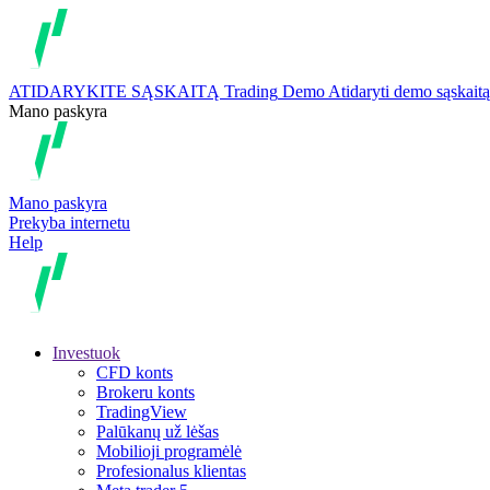
ATIDARYKITE SĄSKAITĄ
Trading
Demo
Atidaryti demo sąskaitą
Mano paskyra
Mano paskyra
Prekyba internetu
Help
Investuok
CFD konts
Brokeru konts
TradingView
Palūkanų už lėšas
Mobilioji programėlė
Profesionalus klientas