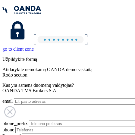
go to client zone
Užpildykite formą
Atidarykite nemokamą OANDA demo sąskaitą
Rodo section
Kas yra asmens duomenų valdytojas?
OANDA TMS Brokers S.A.
email
phone_prefix
phone