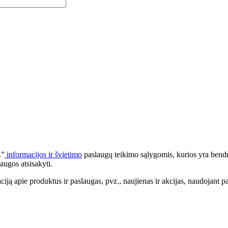
.”
informacijos ir švietimo
paslaugų teikimo sąlygomis, kurios yra bendr
augos atsisakyti.
apie produktus ir paslaugas, pvz., naujienas ir akcijas, naudojant pa