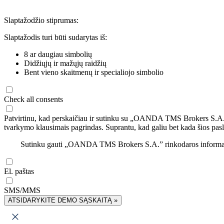
Slaptažodžio stiprumas:
Slaptažodis turi būti sudarytas iš:
8 ar daugiau simbolių
Didžiųjų ir mažųjų raidžių
Bent vieno skaitmenų ir specialiojo simbolio
Check all consents
Patvirtinu, kad perskaičiau ir sutinku su „OANDA TMS Brokers S.A
tvarkymo klausimais pagrindas. Suprantu, kad galiu bet kada šios pasl
Sutinku gauti „OANDA TMS Brokers S.A.” rinkodaros informaciją 
El. paštas
SMS/MMS
ATSIDARYKITE DEMO SĄSKAITĄ »