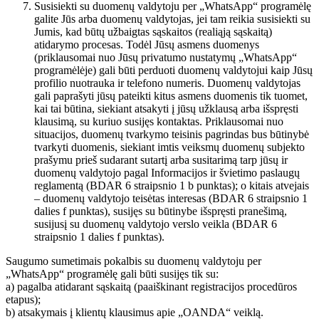
Susisiekti su duomenų valdytoju per „WhatsApp“ programėlę
galite Jūs arba duomenų valdytojas, jei tam reikia susisiekti su
Jumis, kad būtų užbaigtas sąskaitos (realiąją sąskaitą)
atidarymo procesas. Todėl Jūsų asmens duomenys
(priklausomai nuo Jūsų privatumo nustatymų „WhatsApp“
programėlėje) gali būti perduoti duomenų valdytojui kaip Jūsų
profilio nuotrauka ir telefono numeris. Duomenų valdytojas
gali paprašyti jūsų pateikti kitus asmens duomenis tik tuomet,
kai tai būtina, siekiant atsakyti į jūsų užklausą arba išspręsti
klausimą, su kuriuo susijęs kontaktas. Priklausomai nuo
situacijos, duomenų tvarkymo teisinis pagrindas bus būtinybė
tvarkyti duomenis, siekiant imtis veiksmų duomenų subjekto
prašymu prieš sudarant sutartį arba susitarimą tarp jūsų ir
duomenų valdytojo pagal Informacijos ir švietimo paslaugų
reglamentą (BDAR 6 straipsnio 1 b punktas); o kitais atvejais
– duomenų valdytojo teisėtas interesas (BDAR 6 straipsnio 1
dalies f punktas), susijęs su būtinybe išspręsti pranešimą,
susijusį su duomenų valdytojo verslo veikla (BDAR 6
straipsnio 1 dalies f punktas).
Saugumo sumetimais pokalbis su duomenų valdytoju per
„WhatsApp“ programėlę gali būti susijęs tik su:
a) pagalba atidarant sąskaitą (paaiškinant registracijos procedūros
etapus);
b) atsakymais į klientų klausimus apie „OANDA“ veiklą.