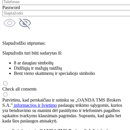
Password
Slaptažodžio stiprumas:
Slaptažodis turi būti sudarytas iš:
8 ar daugiau simbolių
Didžiųjų ir mažųjų raidžių
Bent vieno skaitmenų ir specialiojo simbolio
Check all consents
Patvirtinu, kad perskaičiau ir sutinku su „OANDA TMS Brokers
S.A.”
informacijos ir švietimo
paslaugų teikimo sąlygomis, kurios
yra bendravimo su manimi dėl pasiūlymo ir telefoninės pagalbos
sąskaitos tvarkymo klausimais pagrindas. Suprantu, kad galiu bet
kada šios paslaugos atsisakyti.