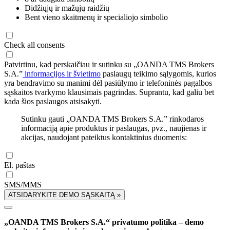
Didžiųjų ir mažųjų raidžių
Bent vieno skaitmenų ir specialiojo simbolio
Check all consents
Patvirtinu, kad perskaičiau ir sutinku su „OANDA TMS Brokers
S.A.”
informacijos ir švietimo
paslaugų teikimo sąlygomis, kurios
yra bendravimo su manimi dėl pasiūlymo ir telefoninės pagalbos
sąskaitos tvarkymo klausimais pagrindas. Suprantu, kad galiu bet
kada šios paslaugos atsisakyti.
Sutinku gauti „OANDA TMS Brokers S.A.” rinkodaros
informaciją apie produktus ir paslaugas, pvz., naujienas ir
akcijas, naudojant pateiktus kontaktinius duomenis:
El. paštas
SMS/MMS
ATSIDARYKITE DEMO SĄSKAITĄ »
„OANDA TMS Brokers S.A.“ privatumo politika – demo