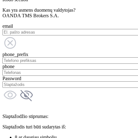
Kas yra asmens duomenų valdytojas?
OANDA TMS Brokers S.A.
email
phone_prefix
phone
Password
Slaptažodžio stiprumas:
Slaptažodis turi būti sudarytas iš:
8 ar daugiau simbolių