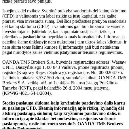
riziką prarasti savo pinigus.
Ispėjimas dėl rizikos: Svertinė prekyba sandoriais dėl kainų skirtumo
(CFD) ir valiutomis yra labai rizikinga jūsų kapitalui, nes galite
prarasti visa investuota sumą. Dėl šios priežasties prekyba sandoriais
dėl kainų skirtumo (CFD) ir valiutomis gali būti tinkama ne visiems
investuotojams. Įsitikinkite, kad suprantate susijusias rizikas, o
prireikus – pasitarkite su nepriklausomais konsultantais. Informacija
pateikta šiame tinklapyje nera nukreipta į tam tikros šalies klientus, ir
nera skirta toms šalims kuriose šį informacija gali būti netinkama
pagal nurodytos šalies vietinius įstatymus ar teisinius reguliavimus.
OANDA TMS Brokers S.A. buveinės registracijos adresas: Warsaw
UNIT, Daszyńskiego 1, 00-843 Varšuva, įmonė registruota Įmonių
registre (Krajowy Rejestr Sądowy), registracijos Nr.: 0000204776.
Įstatinis kapitalas: 3,537.560 zlotų, sumokėtas pilnai. OANDA TMS
Brokers S.A. veiklą prižiuri Lenkijos Finansų Įstaigų Priežiūros
Tarnyba (KNF), pagal balandžio 26 d. 2004 metų įstatymą.
(KPWiG-4021-54-1/2004).
Stocks paslauga siūloma kaip kryžminio pardavimo dalis kartu
su paslauga CFD. Išsamią informaciją apie riziką, kylančią dėl
atskirų paslaugų, siūlomų kaip kryžminio pardavimo dalis, ir
informaciją apie išlaidas bei mokesčius, susijusius su šiomis
paslaugomis, rasite interneto svetainės OANDA TMS Brokers
skiltyje Dokumentai.