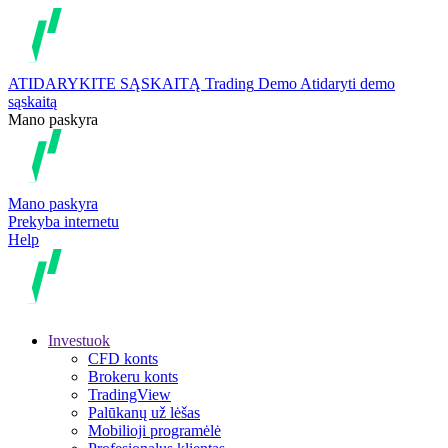
ATIDARYKITE SĄSKAITĄ
Trading
Demo
Atidaryti demo
sąskaitą
Mano paskyra
Mano paskyra
Prekyba internetu
Help
Investuok
CFD konts
Brokeru konts
TradingView
Palūkanų už lėšas
Mobilioji programėlė