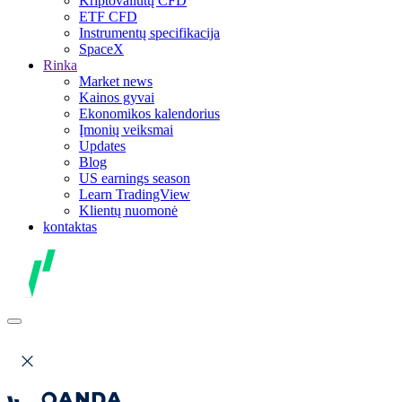
Kriptovaliutų CFD
ETF CFD
Instrumentų specifikacija
SpaceX
Rinka
Market news
Kainos gyvai
Ekonomikos kalendorius
Įmonių veiksmai
Updates
Blog
US earnings season
Learn TradingView
Klientų nuomonė
kontaktas