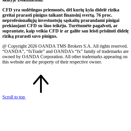
CFD yra sudėtingos priemonės, dėl kurių kyla didelė rizika
greitai prarasti pinigus taikant finansinį svertą. 76 proc.
neprofesionaliųjų investuotojų sąskaitų prarandami pinigai
prekiaujant CFD su šiuo teikėju. Turėtumėte pagalvoti, ar
suprantate, kaip veikia CFD ir ar galite sau leisti prisiimti didelę
riziką prarasti savo pinigus.
@ Copyright 2026 OANDA TMS Brokers S.A. All rights reserved.
“OANDA”, “fxTrade” and OANDA’s “fx” family of trademarks are
owned by OANDA Corporation. All other trademarks appearing on
this website are the property of their respective owner.
Scroll to top