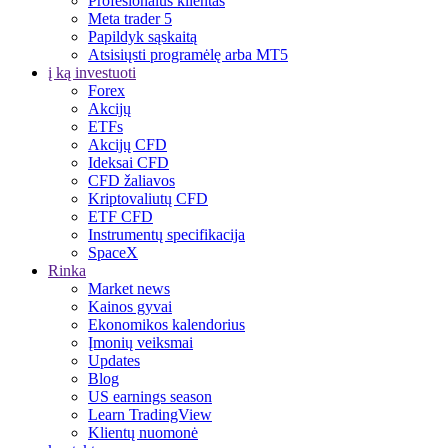
Profesionalus klientas
Meta trader 5
Papildyk sąskaitą
Atsisiųsti programėlę arba MT5
į ką investuoti
Forex
Akcijų
ETFs
Akcijų CFD
Ideksai CFD
CFD žaliavos
Kriptovaliutų CFD
ETF CFD
Instrumentų specifikacija
SpaceX
Rinka
Market news
Kainos gyvai
Ekonomikos kalendorius
Įmonių veiksmai
Updates
Blog
US earnings season
Learn TradingView
Klientų nuomonė