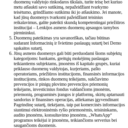
duomenų valdytojo rinkodaros tikslais, turite teisę bet kuriuo
metu atšaukti savo sutikimą, nepažeidžiant tvarkymo
teisėtumo, grindžiamo sutikimu iki jo atšaukimo. Jei manote,
kad jūsų duomenys tvarkomi pažeidžiant teisinius
reikalavimus, galite pateikti skundą kompetentingai priežiūros
institucijai – Lenkijos asmens duomenų apsaugos tarnybos
pirmininkui.
Duomenų pateikimas yra savanoriškas, tačiau būtinas
sudarant Informacinių ir švietimo paslaugų sutartį bei Demo
sąskaitos sutartį.
Jūsų asmens duomenys gali būti perduodami šioms subjektų
kategorijoms: bankams, greitųjų mokėjimų paslaugas
teikiantiems subjektams, įmonėms iš kapitalo grupės, kuriai
priklauso duomenų valdytojas, kurjeriams, pašto
operatoriams, priežiūros institucijoms, finansinės informacijos
institucijoms, rinkos duomenų teikėjams, sukčiavimo
prevencijos ir pinigų plovimo prevencijos priemonių
teikėjams, investicinius fondus valdančioms įmonėms,
priemonių, programinės įrangos ir platformų, skirtų aptarnauti
sandorius ir finansines operacijas, atliekamas įgyvendinant
Pagrindinę sutartį, tiekėjams, taip pat komercinės informacijos
siuntimui elektroninėmis ryšio priemonėmis, teisininkams,
audito įmonėms, konsultavimo įmonėms, „WhatsApp“
programos teikėjui ir įmonėms, teikiančioms serverius bei
saugančioms duomenis.