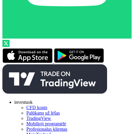
investuok
CFD konts
Palūkanų už lėšas
TradingView
Mobilioji programėlė
Profesionalus klientas