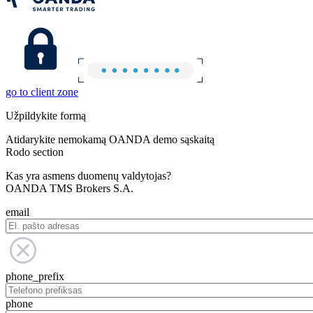
go to client zone
Užpildykite formą
Atidarykite nemokamą OANDA demo sąskaitą
Rodo section
Kas yra asmens duomenų valdytojas?
OANDA TMS Brokers S.A.
email
phone_prefix
phone