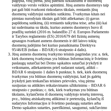
pagrįsta, visų pirma, jūsų pateiktu užklausimu ir duomenų
valdytojo verslo veiklos apimtimi. Jūsų asmens duomenys taip
pat gali būti tvarkomi rinkodaros tikslais, remiantis jūsų
duomenų valdytojui suteiktu sutikimu. Tvarkymas kitais nei
pirmiau nurodytais tikslais gali būti atliekamas: (i) gavus
papildomą sutikimą, (ii) remiantis taikytina teise, arba (iii) kai
tai suderinama su tikslu, kuriuo asmens duomenys buvo iš
pradžių surinkti (2016 m. balandžio 27 d. Europos Parlamento
ir Tarybos reglamento (ES) 2016/679 dėl fizinių asmenų
apsaugos tvarkant asmens duomenis ir dėl laisvo tokių
duomenų judėjimo bei kuriuo panaikinama Direktyva
95/46/EB (toliau – BDAR) 6 straipsnio 4 dalis).
Jūsų asmens duomenų tvarkymo teisinis pagrindas yra: a. tiek,
kiek duomenų tvarkymas yra būtinas Informacinių ir švietimo
paslaugų sutarčiai bei Demo sąskaitos sutarčiai įvykdyti ir
veiksmams, atliekamiems prieš sudarant sutartį, atlikti –
BDAR 6 straipsnio 1 dalies b punktas; b. tiek, kiek duomenų
tvarkymas yra būtinas duomenų valdytojui, kad jis galėtų
įvykdyti jam tenkančias teisines prievoles, visų pirma
susijusias su atitikties reikalavimams užtikrinimu – BDAR 6
straipsnio c punktas; c. tiek, kiek tvarkymas yra būtinas
tikslams, kylančiems iš duomenų valdytojo teisėtų interesų,
pvz., būtinų atsiskaitymų atlikimui ir pretenzijų, kylančių iš
sudarytos Informacijos ir švietimo paslaugų sutarties arba
Demo sąskaitos sutarties, pareiškimui, saugumui, sukčiavimo