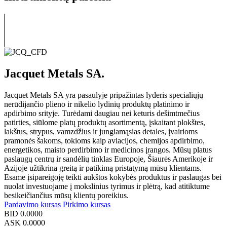
Jacquet Metals SA.
Jacquet Metals SA yra pasaulyje pripažintas lyderis specialiųjų
nerūdijančio plieno ir nikelio lydinių produktų platinimo ir
apdirbimo srityje. Turėdami daugiau nei keturis dešimtmečius
patirties, siūlome platų produktų asortimentą, įskaitant plokštes,
lakštus, strypus, vamzdžius ir jungiamąsias detales, įvairioms
pramonės šakoms, tokioms kaip aviacijos, chemijos apdirbimo,
energetikos, maisto perdirbimo ir medicinos įrangos. Mūsų platus
paslaugų centrų ir sandėlių tinklas Europoje, Šiaurės Amerikoje ir
Azijoje užtikrina greitą ir patikimą pristatymą mūsų klientams.
Esame įsipareigoję teikti aukštos kokybės produktus ir paslaugas bei
nuolat investuojame į mokslinius tyrimus ir plėtrą, kad atitiktume
besikeičiančius mūsų klientų poreikius.
Pardavimo kursas
Pirkimo kursas
BID
0.0000
ASK
0.0000