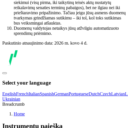
siekimui (visų pirma, iki taikytinų teisės aktų nustatytų
reikalavimų senaties terminų pabaigos), bet ne ilgiau nei iki
prieštaravimo pripažinimo. Tačiau jeigu jūsų asmens duomenų
tvarkymas grindžiamas sutikimu – iki tol, kol toks sutikimas
bus veiksmingai atšauktas.
Duomenų valdytojas netaikys jūsų atžvilgiu automatizuoto
sprendimų priėmimo.
Paskutinio atnaujinimo data: 2026 m. kovo 4 d.
Select your language
English
French
Italian
Spanish
German
Portuguese
Dutch
Czech
Latvian
L
Ukrainian
Breadcrumb
Home
Instrumentų paieška