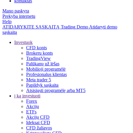
kontaktas
Mano paskyra
Prekyba internetu
Help
ATIDARYKITE SĄSKAITĄ
Trading
Demo
Atidaryti demo
sąskaitą
Investuok
CFD konts
Brokeru konts
TradingView
Palūkanų už lėšas
Mobilioji programėlė
Profesionalus klientas
Meta trader 5
Papildyk sąskaitą
Atsisiųsti programėlę arba MT5
į ką investuoti
Forex
Akcijų
ETFs
Akcijų CFD
Ideksai CFD
CFD žaliavos