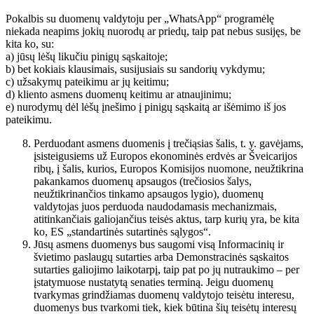
Pokalbis su duomenų valdytoju per „WhatsApp“ programėlę
niekada neapims jokių nuorodų ar priedų, taip pat nebus susijęs, be
kita ko, su:
a) jūsų lėšų likučiu pinigų sąskaitoje;
b) bet kokiais klausimais, susijusiais su sandorių vykdymu;
c) užsakymų pateikimu ar jų keitimu;
d) kliento asmens duomenų keitimu ar atnaujinimu;
e) nurodymų dėl lėšų įnešimo į pinigų sąskaitą ar išėmimo iš jos
pateikimu.
Perduodant asmens duomenis į trečiąsias šalis, t. y. gavėjams,
įsisteigusiems už Europos ekonominės erdvės ar Šveicarijos
ribų, į šalis, kurios, Europos Komisijos nuomone, neužtikrina
pakankamos duomenų apsaugos (trečiosios šalys,
neužtikrinančios tinkamo apsaugos lygio), duomenų
valdytojas juos perduoda naudodamasis mechanizmais,
atitinkančiais galiojančius teisės aktus, tarp kurių yra, be kita
ko, ES „standartinės sutartinės sąlygos“.
Jūsų asmens duomenys bus saugomi visą Informacinių ir
švietimo paslaugų sutarties arba Demonstracinės sąskaitos
sutarties galiojimo laikotarpį, taip pat po jų nutraukimo – per
įstatymuose nustatytą senaties terminą. Jeigu duomenų
tvarkymas grindžiamas duomenų valdytojo teisėtu interesu,
duomenys bus tvarkomi tiek, kiek būtina šių teisėtų interesų