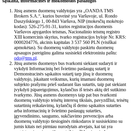
sąskaita, informacinės ir mokomosios paslaugos
Jūsų asmens duomenų valdytojas yra „OANDA TMS
Brokers S.A.“, kurios buveinė yra Varšuvoje, ul. Rondo
Daszyńskiego 1, 00-843 Varšuva, NIP (mokesčių mokėtojo
kodas): 526-275-91-31, kurios registracijos duomenis
Varšuvos apygardos teismas, Nacionalinio teismų registro
XIII komercinis skyrius, tvarko registracijos byloje Nr. KRS:
0000204776, akcinis kapitalas 3 537 560 PLN (visiškai
apmokėtas). Su duomenų valdytojo paskirtu duomenų
apsaugos pareigūnu galima susisiekti elektroniniu paštu:
odo@tms.pl
.
Jūsų asmens duomenys bus tvarkomi siekiant sudaryti ir
vykdyti Informacinių bei švietimo paslaugų sutartį ir
Demonstracinės sąskaitos sutartį tarp jūsų ir duomenų
valdytojo, įskaitant veiksmus, kurių imamasi duomenų
subjekto prašymu prieš sudarant šias sutartis, taip pat siekiant
įvykdyti įsipareigojimus, kylančius iš teisės aktų dėl sutikimo
tvarkymo. Jūsų asmens duomenys taip pat bus tvarkomi
duomenų valdytojo teisėtų interesų tikslais, pavyzdžiui, teisėtų
sutartinių reikalavimų, kylančių iš demo sąskaitos sutarties
arba informacinių ir švietimo paslaugų sutarties,
įgyvendinimo, saugumo, sukčiavimo prevencijos arba
duomenų valdytojo tiesioginės rinkodaros ir susisiekimo su
jumis kitais nei pirmiau nurodytais atvejais, kai tai yra