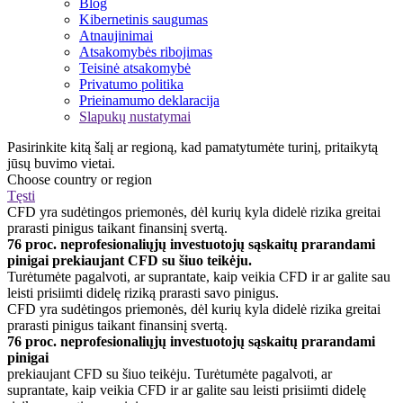
Blog
Kibernetinis saugumas
Atnaujinimai
Atsakomybės ribojimas
Teisinė atsakomybė
Privatumo politika
Prieinamumo deklaracija
Slapukų nustatymai
Pasirinkite kitą šalį ar regioną, kad pamatytumėte turinį, pritaikytą
jūsų buvimo vietai.
Choose country or region
Tęsti
CFD yra sudėtingos priemonės, dėl kurių kyla didelė rizika greitai
prarasti pinigus taikant finansinį svertą.
76 proc. neprofesionaliųjų investuotojų sąskaitų prarandami
pinigai prekiaujant CFD su šiuo teikėju.
Turėtumėte pagalvoti, ar suprantate, kaip veikia CFD ir ar galite sau
leisti prisiimti didelę riziką prarasti savo pinigus.
CFD yra sudėtingos priemonės, dėl kurių kyla didelė rizika greitai
prarasti pinigus taikant finansinį svertą.
76 proc. neprofesionaliųjų investuotojų sąskaitų prarandami
pinigai
prekiaujant CFD su šiuo teikėju. Turėtumėte pagalvoti, ar
suprantate, kaip veikia CFD ir ar galite sau leisti prisiimti didelę