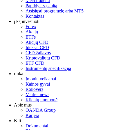
MetaTrader 5
Papildyk sąskaitą
Atsisiųsti programėlę arba MT5
Kontaktas
į ką investuoti
Forex
Akcijų
ETFs
Akcijų CFD
Ideksai CFD
CFD žaliavos
Kriptovaliutų CFD
ETF CFD
Instrumentų specifikacija
rinka
Įmonių veiksmai
Kainos gyvai
Rollovers
Market news
Klientų nuomonė
Apie mus
OANDA Group
Karjera
Kiti
Dokumentai