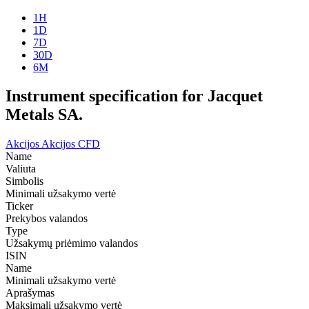
1H
1D
7D
30D
6M
Instrument specification for Jacquet
Metals SA.
Akcijos
Akcijos CFD
Name
Valiuta
Simbolis
Minimali užsakymo vertė
Ticker
Prekybos valandos
Type
Užsakymų priėmimo valandos
ISIN
Name
Minimali užsakymo vertė
Aprašymas
Maksimali užsakymo vertė