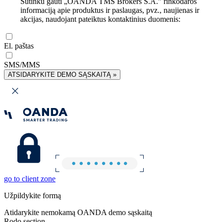
Sutinku gauti „OANDA TMS Brokers S.A.” rinkodaros
informaciją apie produktus ir paslaugas, pvz., naujienas ir
akcijas, naudojant pateiktus kontaktinius duomenis:
El. paštas
SMS/MMS
ATSIDARYKITE DEMO SĄSKAITĄ »
go to client zone
Užpildykite formą
Atidarykite nemokamą OANDA demo sąskaitą
Rodo section