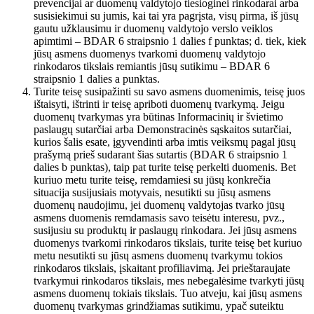
prevencijai ar duomenų valdytojo tiesioginei rinkodarai arba
susisiekimui su jumis, kai tai yra pagrįsta, visų pirma, iš jūsų
gautu užklausimu ir duomenų valdytojo verslo veiklos
apimtimi – BDAR 6 straipsnio 1 dalies f punktas; d. tiek, kiek
jūsų asmens duomenys tvarkomi duomenų valdytojo
rinkodaros tikslais remiantis jūsų sutikimu – BDAR 6
straipsnio 1 dalies a punktas.
Turite teisę susipažinti su savo asmens duomenimis, teisę juos
ištaisyti, ištrinti ir teisę apriboti duomenų tvarkymą. Jeigu
duomenų tvarkymas yra būtinas Informacinių ir švietimo
paslaugų sutarčiai arba Demonstracinės sąskaitos sutarčiai,
kurios šalis esate, įgyvendinti arba imtis veiksmų pagal jūsų
prašymą prieš sudarant šias sutartis (BDAR 6 straipsnio 1
dalies b punktas), taip pat turite teisę perkelti duomenis. Bet
kuriuo metu turite teisę, remdamiesi su jūsų konkrečia
situacija susijusiais motyvais, nesutikti su jūsų asmens
duomenų naudojimu, jei duomenų valdytojas tvarko jūsų
asmens duomenis remdamasis savo teisėtu interesu, pvz.,
susijusiu su produktų ir paslaugų rinkodara. Jei jūsų asmens
duomenys tvarkomi rinkodaros tikslais, turite teisę bet kuriuo
metu nesutikti su jūsų asmens duomenų tvarkymu tokios
rinkodaros tikslais, įskaitant profiliavimą. Jei prieštaraujate
tvarkymui rinkodaros tikslais, mes nebegalėsime tvarkyti jūsų
asmens duomenų tokiais tikslais. Tuo atveju, kai jūsų asmens
duomenų tvarkymas grindžiamas sutikimu, ypač suteiktu