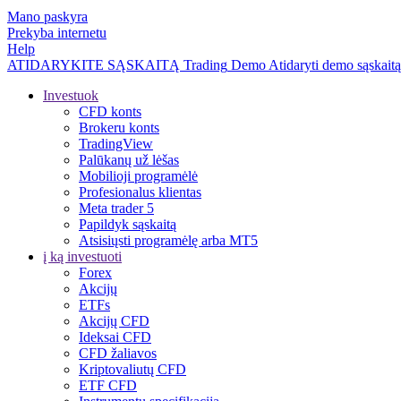
Mano paskyra
Prekyba internetu
Help
ATIDARYKITE SĄSKAITĄ
Trading
Demo
Atidaryti demo sąskaitą
Investuok
CFD konts
Brokeru konts
TradingView
Palūkanų už lėšas
Mobilioji programėlė
Profesionalus klientas
Meta trader 5
Papildyk sąskaitą
Atsisiųsti programėlę arba MT5
į ką investuoti
Forex
Akcijų
ETFs
Akcijų CFD
Ideksai CFD
CFD žaliavos
Kriptovaliutų CFD
ETF CFD