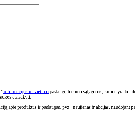
.”
informacijos ir švietimo
paslaugų teikimo sąlygomis, kurios yra bendr
augos atsisakyti.
apie produktus ir paslaugas, pvz., naujienas ir akcijas, naudojant pa