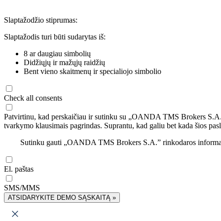
Slaptažodžio stiprumas:
Slaptažodis turi būti sudarytas iš:
8 ar daugiau simbolių
Didžiųjų ir mažųjų raidžių
Bent vieno skaitmenų ir specialiojo simbolio
Check all consents
Patvirtinu, kad perskaičiau ir sutinku su „OANDA TMS Brokers S.A
tvarkymo klausimais pagrindas. Suprantu, kad galiu bet kada šios pasl
Sutinku gauti „OANDA TMS Brokers S.A.” rinkodaros informaciją 
El. paštas
SMS/MMS
ATSIDARYKITE DEMO SĄSKAITĄ »