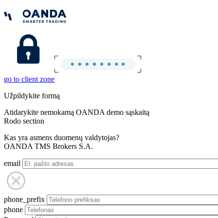
go to client zone
Užpildykite formą
Atidarykite nemokamą OANDA demo sąskaitą
Rodo section
Kas yra asmens duomenų valdytojas?
OANDA TMS Brokers S.A.
email
phone_prefix
phone