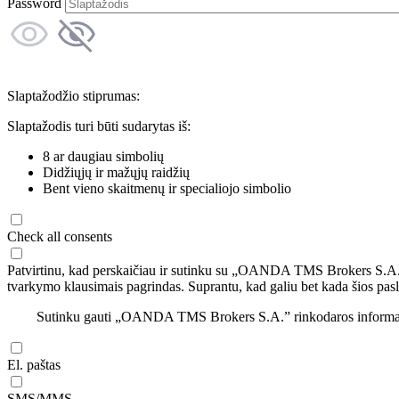
Password
Slaptažodžio stiprumas:
Slaptažodis turi būti sudarytas iš:
8 ar daugiau simbolių
Didžiųjų ir mažųjų raidžių
Bent vieno skaitmenų ir specialiojo simbolio
Check all consents
Patvirtinu, kad perskaičiau ir sutinku su „OANDA TMS Brokers S.A
tvarkymo klausimais pagrindas. Suprantu, kad galiu bet kada šios pasl
Sutinku gauti „OANDA TMS Brokers S.A.” rinkodaros informaciją 
El. paštas
SMS/MMS