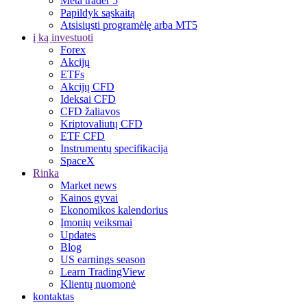
Meta trader 5
Papildyk sąskaitą
Atsisiųsti programėlę arba MT5
į ką investuoti
Forex
Akcijų
ETFs
Akcijų CFD
Ideksai CFD
CFD žaliavos
Kriptovaliutų CFD
ETF CFD
Instrumentų specifikacija
SpaceX
Rinka
Market news
Kainos gyvai
Ekonomikos kalendorius
Įmonių veiksmai
Updates
Blog
US earnings season
Learn TradingView
Klientų nuomonė
kontaktas