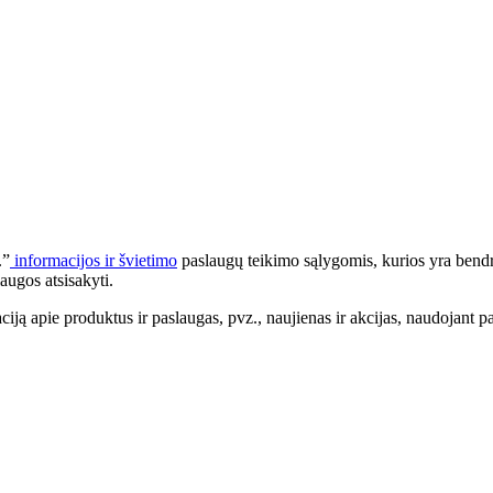
.”
informacijos ir švietimo
paslaugų teikimo sąlygomis, kurios yra bendr
augos atsisakyti.
apie produktus ir paslaugas, pvz., naujienas ir akcijas, naudojant pa