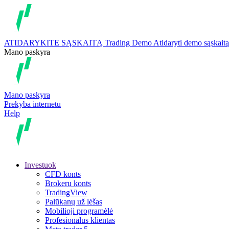
ATIDARYKITE SĄSKAITĄ
Trading
Demo
Atidaryti demo sąskaitą
Mano paskyra
Mano paskyra
Prekyba internetu
Help
Investuok
CFD konts
Brokeru konts
TradingView
Palūkanų už lėšas
Mobilioji programėlė
Profesionalus klientas