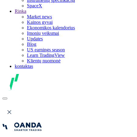
Instrumentų specifikacija
SpaceX
Rinka
Market news
Kainos gyvai
Ekonomikos kalendorius
Įmonių veiksmai
Updates
Blog
US earnings season
Learn TradingView
Klientų nuomonė
kontaktas