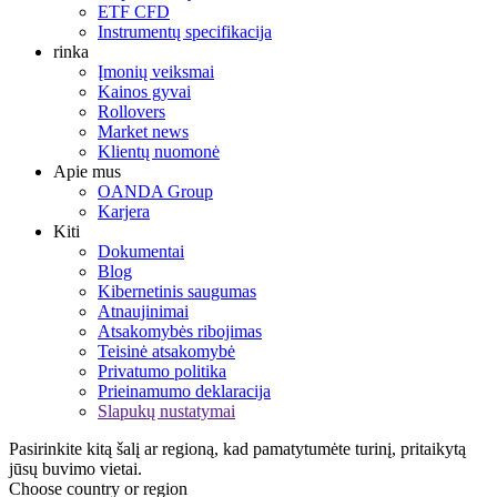
ETF CFD
Instrumentų specifikacija
rinka
Įmonių veiksmai
Kainos gyvai
Rollovers
Market news
Klientų nuomonė
Apie mus
OANDA Group
Karjera
Kiti
Dokumentai
Blog
Kibernetinis saugumas
Atnaujinimai
Atsakomybės ribojimas
Teisinė atsakomybė
Privatumo politika
Prieinamumo deklaracija
Slapukų nustatymai
Pasirinkite kitą šalį ar regioną, kad pamatytumėte turinį, pritaikytą
jūsų buvimo vietai.
Choose country or region