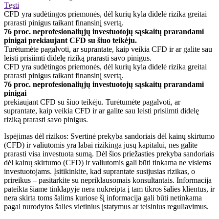
Tęsti
CFD yra sudėtingos priemonės, dėl kurių kyla didelė rizika greitai
prarasti pinigus taikant finansinį svertą.
76 proc. neprofesionaliųjų investuotojų sąskaitų prarandami
pinigai prekiaujant CFD su šiuo teikėju.
Turėtumėte pagalvoti, ar suprantate, kaip veikia CFD ir ar galite sau
leisti prisiimti didelę riziką prarasti savo pinigus.
CFD yra sudėtingos priemonės, dėl kurių kyla didelė rizika greitai
prarasti pinigus taikant finansinį svertą.
76 proc. neprofesionaliųjų investuotojų sąskaitų prarandami
pinigai
prekiaujant CFD su šiuo teikėju. Turėtumėte pagalvoti, ar
suprantate, kaip veikia CFD ir ar galite sau leisti prisiimti didelę
riziką prarasti savo pinigus.
Ispėjimas dėl rizikos: Svertinė prekyba sandoriais dėl kainų skirtumo
(CFD) ir valiutomis yra labai rizikinga jūsų kapitalui, nes galite
prarasti visa investuota sumą. Dėl šios priežasties prekyba sandoriais
dėl kainų skirtumo (CFD) ir valiutomis gali būti tinkama ne visiems
investuotojams. Įsitikinkite, kad suprantate susijusias rizikas, o
prireikus – pasitarkite su nepriklausomais konsultantais. Informacija
pateikta šiame tinklapyje nera nukreipta į tam tikros šalies klientus, ir
nera skirta toms šalims kuriose šį informacija gali būti netinkama
pagal nurodytos šalies vietinius įstatymus ar teisinius reguliavimus.