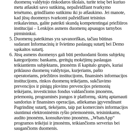
duomenų valdytojo rinkodaros tikslais, turite teisę bet kuriuo
metu atšaukti savo sutikimą, nepažeidžiant tvarkymo
teisėtumo, grindžiamo sutikimu iki jo atšaukimo. Jei manote,
kad jūsų duomenys tvarkomi pažeidžiant teisinius
reikalavimus, galite pateikti skundą kompetentingai priežiūros
institucijai – Lenkijos asmens duomenų apsaugos tarnybos
pirmininkui.
Duomenų pateikimas yra savanoriškas, tačiau būtinas
sudarant Informacinių ir švietimo paslaugų sutartį bei Demo
sąskaitos sutartį.
Jūsų asmens duomenys gali būti perduodami šioms subjektų
kategorijoms: bankams, greitųjų mokėjimų paslaugas
teikiantiems subjektams, įmonėms iš kapitalo grupės, kuriai
priklauso duomenų valdytojas, kurjeriams, pašto
operatoriams, priežiūros institucijoms, finansinės informacijos
institucijoms, rinkos duomenų teikėjams, sukčiavimo
prevencijos ir pinigų plovimo prevencijos priemonių
teikėjams, investicinius fondus valdančioms įmonėms,
priemonių, programinės įrangos ir platformų, skirtų aptarnauti
sandorius ir finansines operacijas, atliekamas įgyvendinant
Pagrindinę sutartį, tiekėjams, taip pat komercinės informacijos
siuntimui elektroninėmis ryšio priemonėmis, teisininkams,
audito įmonėms, konsultavimo įmonėms, „WhatsApp“
programos teikėjui ir įmonėms, teikiančioms serverius bei
saugančioms duomenis.