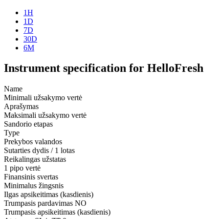
1H
1D
7D
30D
6M
Instrument specification for HelloFresh
Name
Minimali užsakymo vertė
Aprašymas
Maksimali užsakymo vertė
Sandorio etapas
Type
Prekybos valandos
Sutarties dydis / 1 lotas
Reikalingas užstatas
1 pipo vertė
Finansinis svertas
Minimalus žingsnis
Ilgas apsikeitimas (kasdienis)
Trumpasis pardavimas
NO
Trumpasis apsikeitimas (kasdienis)