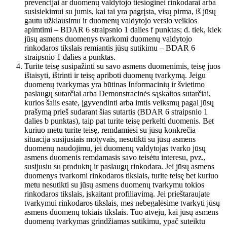
prevencijai ar duomenų valdytojo tiesioginei rinkodarai arba
susisiekimui su jumis, kai tai yra pagrįsta, visų pirma, iš jūsų
gautu užklausimu ir duomenų valdytojo verslo veiklos
apimtimi – BDAR 6 straipsnio 1 dalies f punktas; d. tiek, kiek
jūsų asmens duomenys tvarkomi duomenų valdytojo
rinkodaros tikslais remiantis jūsų sutikimu – BDAR 6
straipsnio 1 dalies a punktas.
Turite teisę susipažinti su savo asmens duomenimis, teisę juos
ištaisyti, ištrinti ir teisę apriboti duomenų tvarkymą. Jeigu
duomenų tvarkymas yra būtinas Informacinių ir švietimo
paslaugų sutarčiai arba Demonstracinės sąskaitos sutarčiai,
kurios šalis esate, įgyvendinti arba imtis veiksmų pagal jūsų
prašymą prieš sudarant šias sutartis (BDAR 6 straipsnio 1
dalies b punktas), taip pat turite teisę perkelti duomenis. Bet
kuriuo metu turite teisę, remdamiesi su jūsų konkrečia
situacija susijusiais motyvais, nesutikti su jūsų asmens
duomenų naudojimu, jei duomenų valdytojas tvarko jūsų
asmens duomenis remdamasis savo teisėtu interesu, pvz.,
susijusiu su produktų ir paslaugų rinkodara. Jei jūsų asmens
duomenys tvarkomi rinkodaros tikslais, turite teisę bet kuriuo
metu nesutikti su jūsų asmens duomenų tvarkymu tokios
rinkodaros tikslais, įskaitant profiliavimą. Jei prieštaraujate
tvarkymui rinkodaros tikslais, mes nebegalėsime tvarkyti jūsų
asmens duomenų tokiais tikslais. Tuo atveju, kai jūsų asmens
duomenų tvarkymas grindžiamas sutikimu, ypač suteiktu