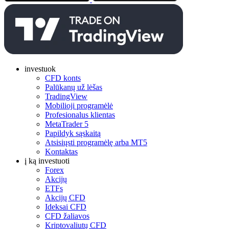
investuok
CFD konts
Palūkanų už lėšas
TradingView
Mobilioji programėlė
Profesionalus klientas
MetaTrader 5
Papildyk sąskaitą
Atsisiųsti programėlę arba MT5
Kontaktas
į ką investuoti
Forex
Akcijų
ETFs
Akcijų CFD
Ideksai CFD
CFD žaliavos
Kriptovaliutų CFD