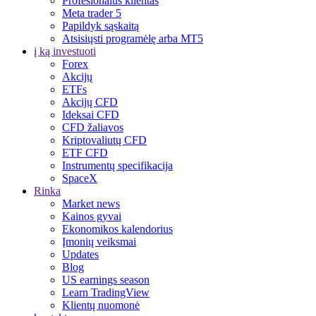
Profesionalus klientas
Meta trader 5
Papildyk sąskaitą
Atsisiųsti programėlę arba MT5
į ką investuoti
Forex
Akcijų
ETFs
Akcijų CFD
Ideksai CFD
CFD žaliavos
Kriptovaliutų CFD
ETF CFD
Instrumentų specifikacija
SpaceX
Rinka
Market news
Kainos gyvai
Ekonomikos kalendorius
Įmonių veiksmai
Updates
Blog
US earnings season
Learn TradingView
Klientų nuomonė