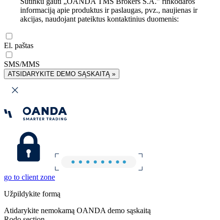
Sutinku gauti „OANDA TMS Brokers S.A.” rinkodaros
informaciją apie produktus ir paslaugas, pvz., naujienas ir
akcijas, naudojant pateiktus kontaktinius duomenis:
El. paštas
SMS/MMS
ATSIDARYKITE DEMO SĄSKAITĄ »
go to client zone
Užpildykite formą
Atidarykite nemokamą OANDA demo sąskaitą
Rodo section