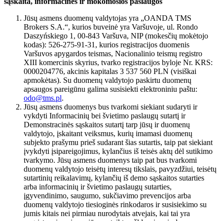
sąskaita, informacinės ir mokomosios paslaugos
Jūsų asmens duomenų valdytojas yra „OANDA TMS
Brokers S.A.“, kurios buveinė yra Varšuvoje, ul. Rondo
Daszyńskiego 1, 00-843 Varšuva, NIP (mokesčių mokėtojo
kodas): 526-275-91-31, kurios registracijos duomenis
Varšuvos apygardos teismas, Nacionalinio teismų registro
XIII komercinis skyrius, tvarko registracijos byloje Nr. KRS:
0000204776, akcinis kapitalas 3 537 560 PLN (visiškai
apmokėtas). Su duomenų valdytojo paskirtu duomenų
apsaugos pareigūnu galima susisiekti elektroniniu paštu:
odo@tms.pl
.
Jūsų asmens duomenys bus tvarkomi siekiant sudaryti ir
vykdyti Informacinių bei švietimo paslaugų sutartį ir
Demonstracinės sąskaitos sutartį tarp jūsų ir duomenų
valdytojo, įskaitant veiksmus, kurių imamasi duomenų
subjekto prašymu prieš sudarant šias sutartis, taip pat siekiant
įvykdyti įsipareigojimus, kylančius iš teisės aktų dėl sutikimo
tvarkymo. Jūsų asmens duomenys taip pat bus tvarkomi
duomenų valdytojo teisėtų interesų tikslais, pavyzdžiui, teisėtų
sutartinių reikalavimų, kylančių iš demo sąskaitos sutarties
arba informacinių ir švietimo paslaugų sutarties,
įgyvendinimo, saugumo, sukčiavimo prevencijos arba
duomenų valdytojo tiesioginės rinkodaros ir susisiekimo su
jumis kitais nei pirmiau nurodytais atvejais, kai tai yra