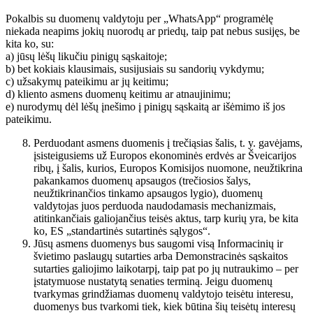
Pokalbis su duomenų valdytoju per „WhatsApp“ programėlę
niekada neapims jokių nuorodų ar priedų, taip pat nebus susijęs, be
kita ko, su:
a) jūsų lėšų likučiu pinigų sąskaitoje;
b) bet kokiais klausimais, susijusiais su sandorių vykdymu;
c) užsakymų pateikimu ar jų keitimu;
d) kliento asmens duomenų keitimu ar atnaujinimu;
e) nurodymų dėl lėšų įnešimo į pinigų sąskaitą ar išėmimo iš jos
pateikimu.
Perduodant asmens duomenis į trečiąsias šalis, t. y. gavėjams,
įsisteigusiems už Europos ekonominės erdvės ar Šveicarijos
ribų, į šalis, kurios, Europos Komisijos nuomone, neužtikrina
pakankamos duomenų apsaugos (trečiosios šalys,
neužtikrinančios tinkamo apsaugos lygio), duomenų
valdytojas juos perduoda naudodamasis mechanizmais,
atitinkančiais galiojančius teisės aktus, tarp kurių yra, be kita
ko, ES „standartinės sutartinės sąlygos“.
Jūsų asmens duomenys bus saugomi visą Informacinių ir
švietimo paslaugų sutarties arba Demonstracinės sąskaitos
sutarties galiojimo laikotarpį, taip pat po jų nutraukimo – per
įstatymuose nustatytą senaties terminą. Jeigu duomenų
tvarkymas grindžiamas duomenų valdytojo teisėtu interesu,
duomenys bus tvarkomi tiek, kiek būtina šių teisėtų interesų