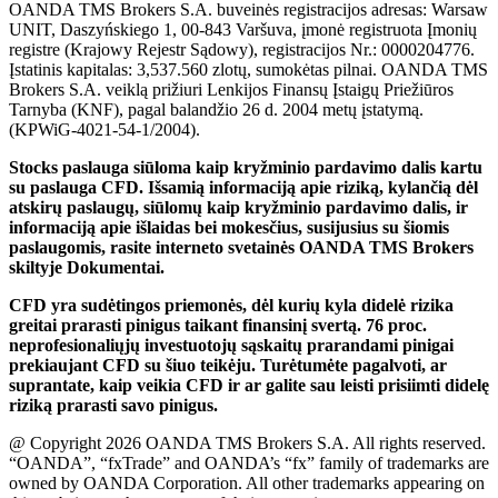
OANDA TMS Brokers S.A. buveinės registracijos adresas: Warsaw
UNIT, Daszyńskiego 1, 00-843 Varšuva, įmonė registruota Įmonių
registre (Krajowy Rejestr Sądowy), registracijos Nr.: 0000204776.
Įstatinis kapitalas: 3,537.560 zlotų, sumokėtas pilnai. OANDA TMS
Brokers S.A. veiklą prižiuri Lenkijos Finansų Įstaigų Priežiūros
Tarnyba (KNF), pagal balandžio 26 d. 2004 metų įstatymą.
(KPWiG-4021-54-1/2004).
Stocks paslauga siūloma kaip kryžminio pardavimo dalis kartu
su paslauga CFD. Išsamią informaciją apie riziką, kylančią dėl
atskirų paslaugų, siūlomų kaip kryžminio pardavimo dalis, ir
informaciją apie išlaidas bei mokesčius, susijusius su šiomis
paslaugomis, rasite interneto svetainės OANDA TMS Brokers
skiltyje Dokumentai.
CFD yra sudėtingos priemonės, dėl kurių kyla didelė rizika
greitai prarasti pinigus taikant finansinį svertą. 76 proc.
neprofesionaliųjų investuotojų sąskaitų prarandami pinigai
prekiaujant CFD su šiuo teikėju. Turėtumėte pagalvoti, ar
suprantate, kaip veikia CFD ir ar galite sau leisti prisiimti didelę
riziką prarasti savo pinigus.
@ Copyright 2026 OANDA TMS Brokers S.A. All rights reserved.
“OANDA”, “fxTrade” and OANDA’s “fx” family of trademarks are
owned by OANDA Corporation. All other trademarks appearing on