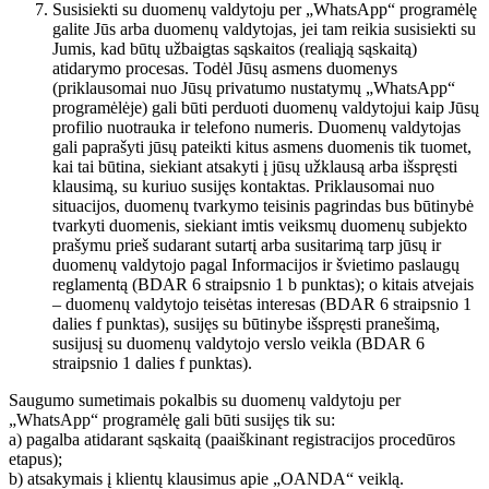
Susisiekti su duomenų valdytoju per „WhatsApp“ programėlę
galite Jūs arba duomenų valdytojas, jei tam reikia susisiekti su
Jumis, kad būtų užbaigtas sąskaitos (realiąją sąskaitą)
atidarymo procesas. Todėl Jūsų asmens duomenys
(priklausomai nuo Jūsų privatumo nustatymų „WhatsApp“
programėlėje) gali būti perduoti duomenų valdytojui kaip Jūsų
profilio nuotrauka ir telefono numeris. Duomenų valdytojas
gali paprašyti jūsų pateikti kitus asmens duomenis tik tuomet,
kai tai būtina, siekiant atsakyti į jūsų užklausą arba išspręsti
klausimą, su kuriuo susijęs kontaktas. Priklausomai nuo
situacijos, duomenų tvarkymo teisinis pagrindas bus būtinybė
tvarkyti duomenis, siekiant imtis veiksmų duomenų subjekto
prašymu prieš sudarant sutartį arba susitarimą tarp jūsų ir
duomenų valdytojo pagal Informacijos ir švietimo paslaugų
reglamentą (BDAR 6 straipsnio 1 b punktas); o kitais atvejais
– duomenų valdytojo teisėtas interesas (BDAR 6 straipsnio 1
dalies f punktas), susijęs su būtinybe išspręsti pranešimą,
susijusį su duomenų valdytojo verslo veikla (BDAR 6
straipsnio 1 dalies f punktas).
Saugumo sumetimais pokalbis su duomenų valdytoju per
„WhatsApp“ programėlę gali būti susijęs tik su:
a) pagalba atidarant sąskaitą (paaiškinant registracijos procedūros
etapus);
b) atsakymais į klientų klausimus apie „OANDA“ veiklą.