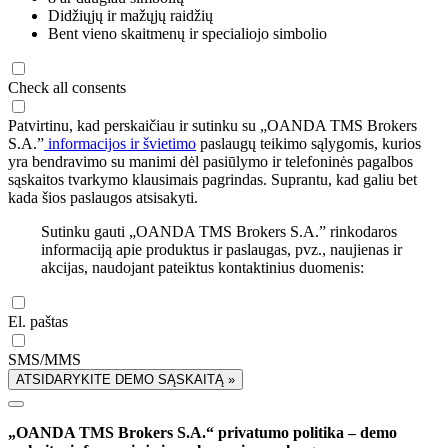
Didžiųjų ir mažųjų raidžių
Bent vieno skaitmenų ir specialiojo simbolio
Check all consents
Patvirtinu, kad perskaičiau ir sutinku su „OANDA TMS Brokers
S.A.”
informacijos ir švietimo
paslaugų teikimo sąlygomis, kurios
yra bendravimo su manimi dėl pasiūlymo ir telefoninės pagalbos
sąskaitos tvarkymo klausimais pagrindas. Suprantu, kad galiu bet
kada šios paslaugos atsisakyti.
Sutinku gauti „OANDA TMS Brokers S.A.” rinkodaros
informaciją apie produktus ir paslaugas, pvz., naujienas ir
akcijas, naudojant pateiktus kontaktinius duomenis:
El. paštas
SMS/MMS
ATSIDARYKITE DEMO SĄSKAITĄ »
„OANDA TMS Brokers S.A.“ privatumo politika – demo