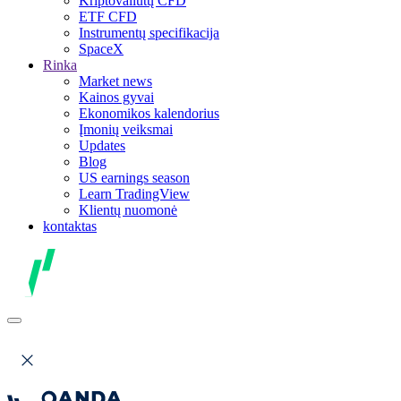
Kriptovaliutų CFD
ETF CFD
Instrumentų specifikacija
SpaceX
Rinka
Market news
Kainos gyvai
Ekonomikos kalendorius
Įmonių veiksmai
Updates
Blog
US earnings season
Learn TradingView
Klientų nuomonė
kontaktas