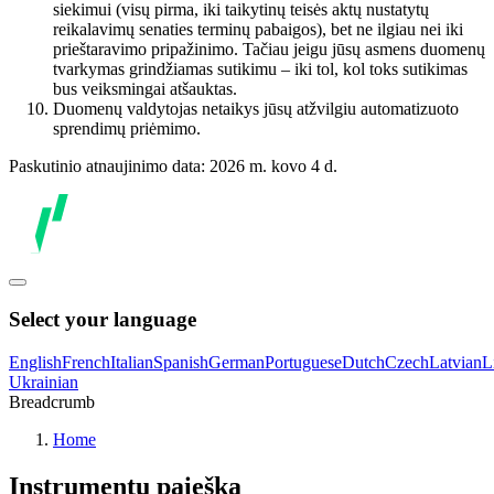
siekimui (visų pirma, iki taikytinų teisės aktų nustatytų
reikalavimų senaties terminų pabaigos), bet ne ilgiau nei iki
prieštaravimo pripažinimo. Tačiau jeigu jūsų asmens duomenų
tvarkymas grindžiamas sutikimu – iki tol, kol toks sutikimas
bus veiksmingai atšauktas.
Duomenų valdytojas netaikys jūsų atžvilgiu automatizuoto
sprendimų priėmimo.
Paskutinio atnaujinimo data: 2026 m. kovo 4 d.
Select your language
English
French
Italian
Spanish
German
Portuguese
Dutch
Czech
Latvian
L
Ukrainian
Breadcrumb
Home
Instrumentų paieška