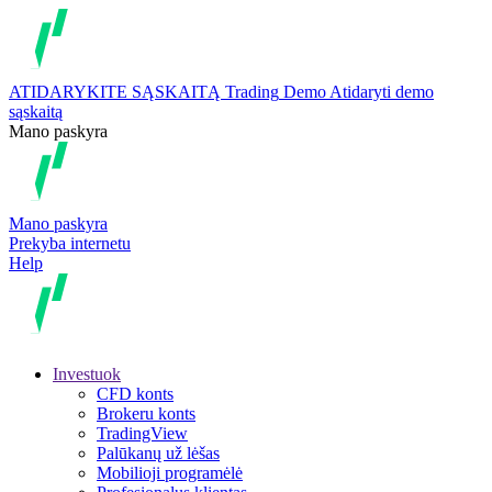
ATIDARYKITE SĄSKAITĄ
Trading
Demo
Atidaryti demo
sąskaitą
Mano paskyra
Mano paskyra
Prekyba internetu
Help
Investuok
CFD konts
Brokeru konts
TradingView
Palūkanų už lėšas
Mobilioji programėlė