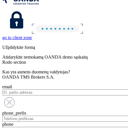
go to client zone
Užpildykite formą
Atidarykite nemokamą OANDA demo sąskaitą
Rodo section
Kas yra asmens duomenų valdytojas?
OANDA TMS Brokers S.A.
email
phone_prefix
phone