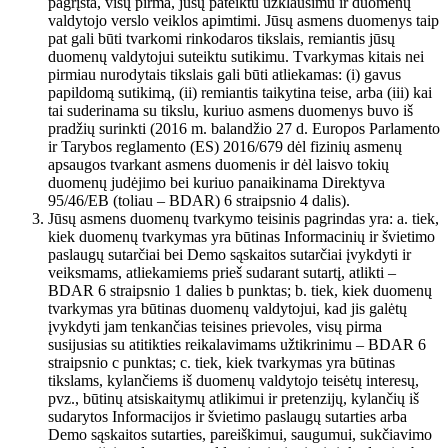
pagrįsta, visų pirma, jūsų pateiktu užklausimu ir duomenų
valdytojo verslo veiklos apimtimi. Jūsų asmens duomenys taip
pat gali būti tvarkomi rinkodaros tikslais, remiantis jūsų
duomenų valdytojui suteiktu sutikimu. Tvarkymas kitais nei
pirmiau nurodytais tikslais gali būti atliekamas: (i) gavus
papildomą sutikimą, (ii) remiantis taikytina teise, arba (iii) kai
tai suderinama su tikslu, kuriuo asmens duomenys buvo iš
pradžių surinkti (2016 m. balandžio 27 d. Europos Parlamento
ir Tarybos reglamento (ES) 2016/679 dėl fizinių asmenų
apsaugos tvarkant asmens duomenis ir dėl laisvo tokių
duomenų judėjimo bei kuriuo panaikinama Direktyva
95/46/EB (toliau – BDAR) 6 straipsnio 4 dalis).
Jūsų asmens duomenų tvarkymo teisinis pagrindas yra: a. tiek,
kiek duomenų tvarkymas yra būtinas Informacinių ir švietimo
paslaugų sutarčiai bei Demo sąskaitos sutarčiai įvykdyti ir
veiksmams, atliekamiems prieš sudarant sutartį, atlikti –
BDAR 6 straipsnio 1 dalies b punktas; b. tiek, kiek duomenų
tvarkymas yra būtinas duomenų valdytojui, kad jis galėtų
įvykdyti jam tenkančias teisines prievoles, visų pirma
susijusias su atitikties reikalavimams užtikrinimu – BDAR 6
straipsnio c punktas; c. tiek, kiek tvarkymas yra būtinas
tikslams, kylančiems iš duomenų valdytojo teisėtų interesų,
pvz., būtinų atsiskaitymų atlikimui ir pretenzijų, kylančių iš
sudarytos Informacijos ir švietimo paslaugų sutarties arba
Demo sąskaitos sutarties, pareiškimui, saugumui, sukčiavimo