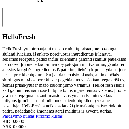
HelloFresh
HelloFresh yra pirmaujanti maisto rinkinių pristatymo paslauga,
siūlanti šviežius, iš anksto porcijuotus ingredientus ir lengvai
sekamus receptus, padedančius klientams gaminti skanius patiekalus
namuose. Įmonė teikia pirmenybę patogumui ir tvarumui, gaudama
aukštos kokybės ingredientus iš patikimų tiekėjų ir pristatydama juos
tiesiai prie klientų durų. Su įvairiais maisto planais, atitinkančiais
skirtingus mitybos poreikius ir pageidavimus, įskaitant vegetariškus,
šeimai pritaikytus ir mažo kaloringumo variantus, HelloFresh siekia,
kad gaminimas namuose būtų malonus ir prieinamas visiems. Įmonė
yra įsipareigojusi mažinti maisto švaistymą ir skatinti sveikos
mitybos įpročius, ir turi milijonus patenkintų klientų visame
pasaulyje. HelloFresh suteikia sklandžią ir malonią maisto rinkinių
patirtį, padedančią žmonėms gerai maitintis ir gyventi geriau.
Pardavimo kursas
Pirkimo kursas
BID
0.0000
ASK
0.0000