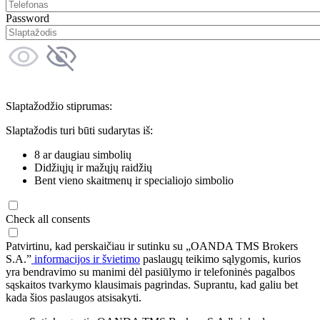
Password
Slaptažodžio stiprumas:
Slaptažodis turi būti sudarytas iš:
8 ar daugiau simbolių
Didžiųjų ir mažųjų raidžių
Bent vieno skaitmenų ir specialiojo simbolio
Check all consents
Patvirtinu, kad perskaičiau ir sutinku su „OANDA TMS Brokers
S.A.”
informacijos ir švietimo
paslaugų teikimo sąlygomis, kurios
yra bendravimo su manimi dėl pasiūlymo ir telefoninės pagalbos
sąskaitos tvarkymo klausimais pagrindas. Suprantu, kad galiu bet
kada šios paslaugos atsisakyti.