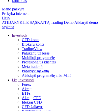
kontaktas
Mano paskyra
Prekyba internetu
Help
ATIDARYKITE SĄSKAITĄ
Trading
Demo
Atidaryti demo
sąskaitą
Investuok
CFD konts
Brokeru konts
TradingView
Palūkanų už lėšas
Mobilioji programėlė
Profesionalus klientas
Meta trader 5
Papildyk sąskaitą
Atsisiųsti programėlę arba MT5
į ką investuoti
Forex
Akcijų
ETFs
Akcijų CFD
Ideksai CFD
CFD žaliavos