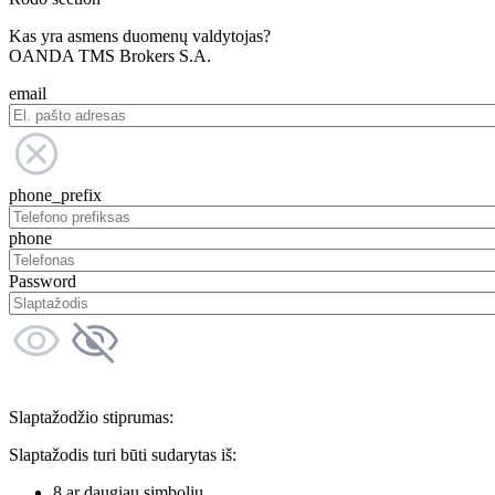
Kas yra asmens duomenų valdytojas?
OANDA TMS Brokers S.A.
email
phone_prefix
phone
Password
Slaptažodžio stiprumas:
Slaptažodis turi būti sudarytas iš:
8 ar daugiau simbolių