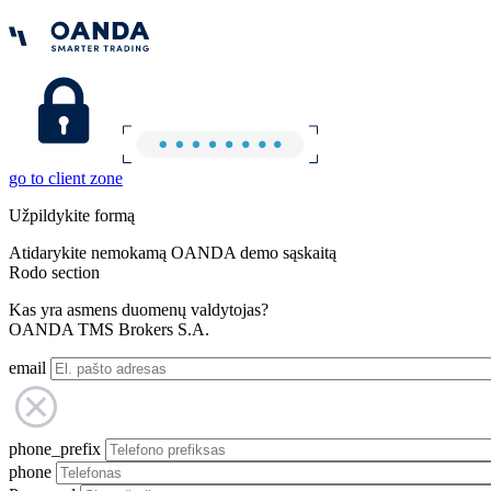
go to client zone
Užpildykite formą
Atidarykite nemokamą OANDA demo sąskaitą
Rodo section
Kas yra asmens duomenų valdytojas?
OANDA TMS Brokers S.A.
email
phone_prefix
phone