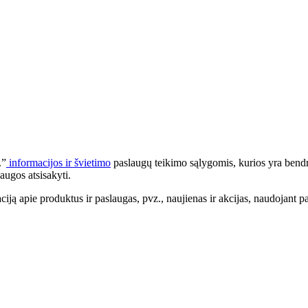
.”
informacijos ir švietimo
paslaugų teikimo sąlygomis, kurios yra bendr
augos atsisakyti.
apie produktus ir paslaugas, pvz., naujienas ir akcijas, naudojant pa