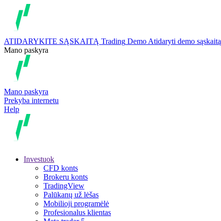
ATIDARYKITE SĄSKAITĄ
Trading
Demo
Atidaryti demo sąskaitą
Mano paskyra
Mano paskyra
Prekyba internetu
Help
Investuok
CFD konts
Brokeru konts
TradingView
Palūkanų už lėšas
Mobilioji programėlė
Profesionalus klientas