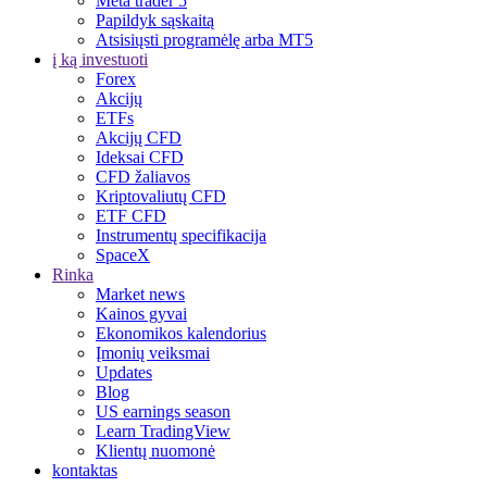
Meta trader 5
Papildyk sąskaitą
Atsisiųsti programėlę arba MT5
į ką investuoti
Forex
Akcijų
ETFs
Akcijų CFD
Ideksai CFD
CFD žaliavos
Kriptovaliutų CFD
ETF CFD
Instrumentų specifikacija
SpaceX
Rinka
Market news
Kainos gyvai
Ekonomikos kalendorius
Įmonių veiksmai
Updates
Blog
US earnings season
Learn TradingView
Klientų nuomonė
kontaktas