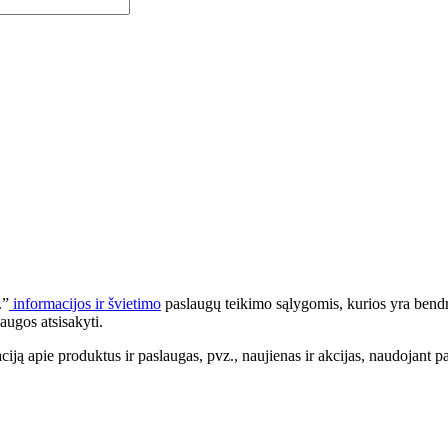
.”
informacijos ir švietimo
paslaugų teikimo sąlygomis, kurios yra bendr
augos atsisakyti.
apie produktus ir paslaugas, pvz., naujienas ir akcijas, naudojant pa