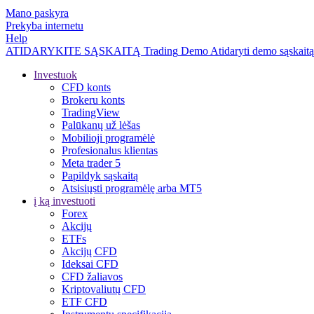
Mano paskyra
Prekyba internetu
Help
ATIDARYKITE SĄSKAITĄ
Trading
Demo
Atidaryti demo sąskaitą
Investuok
CFD konts
Brokeru konts
TradingView
Palūkanų už lėšas
Mobilioji programėlė
Profesionalus klientas
Meta trader 5
Papildyk sąskaitą
Atsisiųsti programėlę arba MT5
į ką investuoti
Forex
Akcijų
ETFs
Akcijų CFD
Ideksai CFD
CFD žaliavos
Kriptovaliutų CFD
ETF CFD