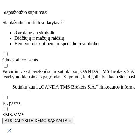
Slaptažodžio stiprumas:
Slaptažodis turi būti sudarytas iš:
8 ar daugiau simbolių
Didžiųjų ir mažųjų raidžių
Bent vieno skaitmenų ir specialiojo simbolio
Check all consents
Patvirtinu, kad perskaičiau ir sutinku su „OANDA TMS Brokers S.A
tvarkymo klausimais pagrindas. Suprantu, kad galiu bet kada šios pasl
Sutinku gauti „OANDA TMS Brokers S.A.” rinkodaros informaciją 
El. paštas
SMS/MMS
ATSIDARYKITE DEMO SĄSKAITĄ »