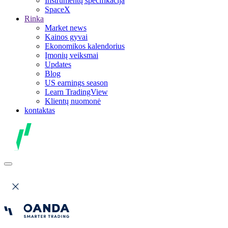
Instrumentų specifikacija
SpaceX
Rinka
Market news
Kainos gyvai
Ekonomikos kalendorius
Įmonių veiksmai
Updates
Blog
US earnings season
Learn TradingView
Klientų nuomonė
kontaktas