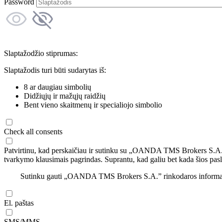
Password
Slaptažodžio stiprumas:
Slaptažodis turi būti sudarytas iš:
8 ar daugiau simbolių
Didžiųjų ir mažųjų raidžių
Bent vieno skaitmenų ir specialiojo simbolio
Check all consents
Patvirtinu, kad perskaičiau ir sutinku su „OANDA TMS Brokers S.A
tvarkymo klausimais pagrindas. Suprantu, kad galiu bet kada šios pasl
Sutinku gauti „OANDA TMS Brokers S.A.” rinkodaros informaciją 
El. paštas
SMS/MMS