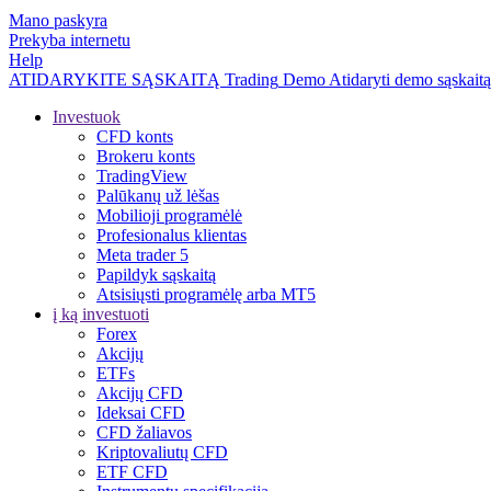
Mano paskyra
Prekyba internetu
Help
ATIDARYKITE SĄSKAITĄ
Trading
Demo
Atidaryti demo sąskaitą
Investuok
CFD konts
Brokeru konts
TradingView
Palūkanų už lėšas
Mobilioji programėlė
Profesionalus klientas
Meta trader 5
Papildyk sąskaitą
Atsisiųsti programėlę arba MT5
į ką investuoti
Forex
Akcijų
ETFs
Akcijų CFD
Ideksai CFD
CFD žaliavos
Kriptovaliutų CFD
ETF CFD