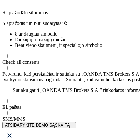
Slaptažodžio stiprumas:
Slaptažodis turi būti sudarytas iš:
8 ar daugiau simbolių
Didžiųjų ir mažųjų raidžių
Bent vieno skaitmenų ir specialiojo simbolio
Check all consents
Patvirtinu, kad perskaičiau ir sutinku su „OANDA TMS Brokers S.A
tvarkymo klausimais pagrindas. Suprantu, kad galiu bet kada šios pasl
Sutinku gauti „OANDA TMS Brokers S.A.” rinkodaros informaciją 
El. paštas
SMS/MMS
ATSIDARYKITE DEMO SĄSKAITĄ »