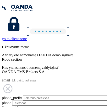
go to client zone
Užpildykite formą
Atidarykite nemokamą OANDA demo sąskaitą
Rodo section
Kas yra asmens duomenų valdytojas?
OANDA TMS Brokers S.A.
email
phone_prefix
phone