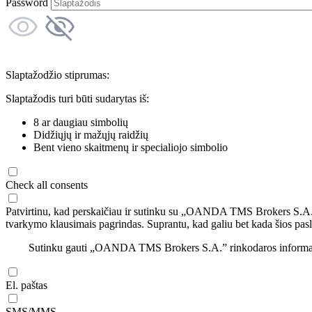
Password
Slaptažodžio stiprumas:
Slaptažodis turi būti sudarytas iš:
8 ar daugiau simbolių
Didžiųjų ir mažųjų raidžių
Bent vieno skaitmenų ir specialiojo simbolio
Check all consents
Patvirtinu, kad perskaičiau ir sutinku su „OANDA TMS Brokers S.A
tvarkymo klausimais pagrindas. Suprantu, kad galiu bet kada šios pasl
Sutinku gauti „OANDA TMS Brokers S.A.” rinkodaros informaciją 
El. paštas
SMS/MMS