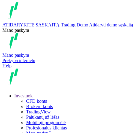
ATIDARYKITE SĄSKAITĄ
Trading
Demo
Atidaryti demo sąskaitą
Mano paskyra
Mano paskyra
Prekyba internetu
Help
Investuok
CFD konts
Brokeru konts
TradingView
Palūkanų už lėšas
Mobilioji programėlė
Profesionalus klientas