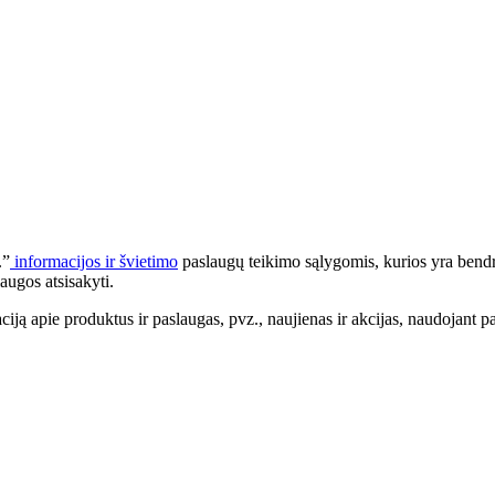
.”
informacijos ir švietimo
paslaugų teikimo sąlygomis, kurios yra bendr
augos atsisakyti.
apie produktus ir paslaugas, pvz., naujienas ir akcijas, naudojant pa