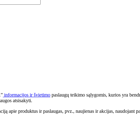
.”
informacijos ir švietimo
paslaugų teikimo sąlygomis, kurios yra bendr
augos atsisakyti.
apie produktus ir paslaugas, pvz., naujienas ir akcijas, naudojant pa