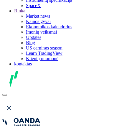
Instrumentų specifikacija
SpaceX
Rinka
Market news
Kainos gyvai
Ekonomikos kalendorius
Įmonių veiksmai
Updates
Blog
US earnings season
Learn TradingView
Klientų nuomonė
kontaktas