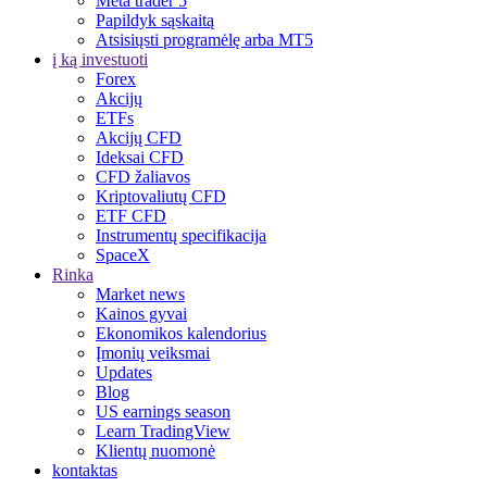
Meta trader 5
Papildyk sąskaitą
Atsisiųsti programėlę arba MT5
į ką investuoti
Forex
Akcijų
ETFs
Akcijų CFD
Ideksai CFD
CFD žaliavos
Kriptovaliutų CFD
ETF CFD
Instrumentų specifikacija
SpaceX
Rinka
Market news
Kainos gyvai
Ekonomikos kalendorius
Įmonių veiksmai
Updates
Blog
US earnings season
Learn TradingView
Klientų nuomonė
kontaktas