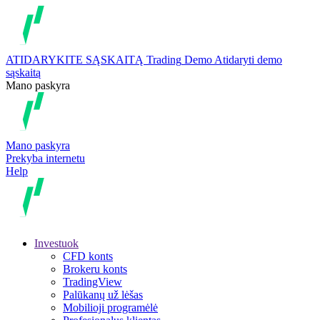
ATIDARYKITE SĄSKAITĄ
Trading
Demo
Atidaryti demo
sąskaitą
Mano paskyra
Mano paskyra
Prekyba internetu
Help
Investuok
CFD konts
Brokeru konts
TradingView
Palūkanų už lėšas
Mobilioji programėlė