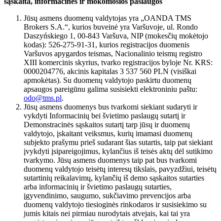
sąskaita, informacinės ir mokomosios paslaugos
Jūsų asmens duomenų valdytojas yra „OANDA TMS
Brokers S.A.“, kurios buveinė yra Varšuvoje, ul. Rondo
Daszyńskiego 1, 00-843 Varšuva, NIP (mokesčių mokėtojo
kodas): 526-275-91-31, kurios registracijos duomenis
Varšuvos apygardos teismas, Nacionalinio teismų registro
XIII komercinis skyrius, tvarko registracijos byloje Nr. KRS:
0000204776, akcinis kapitalas 3 537 560 PLN (visiškai
apmokėtas). Su duomenų valdytojo paskirtu duomenų
apsaugos pareigūnu galima susisiekti elektroniniu paštu:
odo@tms.pl
.
Jūsų asmens duomenys bus tvarkomi siekiant sudaryti ir
vykdyti Informacinių bei švietimo paslaugų sutartį ir
Demonstracinės sąskaitos sutartį tarp jūsų ir duomenų
valdytojo, įskaitant veiksmus, kurių imamasi duomenų
subjekto prašymu prieš sudarant šias sutartis, taip pat siekiant
įvykdyti įsipareigojimus, kylančius iš teisės aktų dėl sutikimo
tvarkymo. Jūsų asmens duomenys taip pat bus tvarkomi
duomenų valdytojo teisėtų interesų tikslais, pavyzdžiui, teisėtų
sutartinių reikalavimų, kylančių iš demo sąskaitos sutarties
arba informacinių ir švietimo paslaugų sutarties,
įgyvendinimo, saugumo, sukčiavimo prevencijos arba
duomenų valdytojo tiesioginės rinkodaros ir susisiekimo su
jumis kitais nei pirmiau nurodytais atvejais, kai tai yra