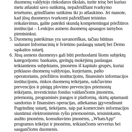
duomenų valdytojo rinkodaros tikslais, turite teisę bet kuriuo
metu atšaukti savo sutikimą, nepažeidžiant tvarkymo
teisėtumo, grindžiamo sutikimu iki jo atšaukimo. Jei manote,
kad jūsų duomenys tvarkomi pažeidžiant teisinius
reikalavimus, galite pateikti skundą kompetentingai priežiūros
institucijai – Lenkijos asmens duomenų apsaugos tarnybos
pirmininkui.
Duomenų pateikimas yra savanoriškas, tačiau būtinas
sudarant Informacinių ir švietimo paslaugų sutartį bei Demo
sąskaitos sutartį.
Jūsų asmens duomenys gali būti perduodami šioms subjektų
kategorijoms: bankams, greitųjų mokėjimų paslaugas
teikiantiems subjektams, įmonėms iš kapitalo grupės, kuriai
priklauso duomenų valdytojas, kurjeriams, pašto
operatoriams, priežiūros institucijoms, finansinės informacijos
institucijoms, rinkos duomenų teikėjams, sukčiavimo
prevencijos ir pinigų plovimo prevencijos priemonių
teikėjams, investicinius fondus valdančioms įmonėms,
priemonių, programinės įrangos ir platformų, skirtų aptarnauti
sandorius ir finansines operacijas, atliekamas įgyvendinant
Pagrindinę sutartį, tiekėjams, taip pat komercinės informacijos
siuntimui elektroninėmis ryšio priemonėmis, teisininkams,
audito įmonėms, konsultavimo įmonėms, „WhatsApp“
programos teikėjui ir įmonėms, teikiančioms serverius bei
saugančioms duomenis.