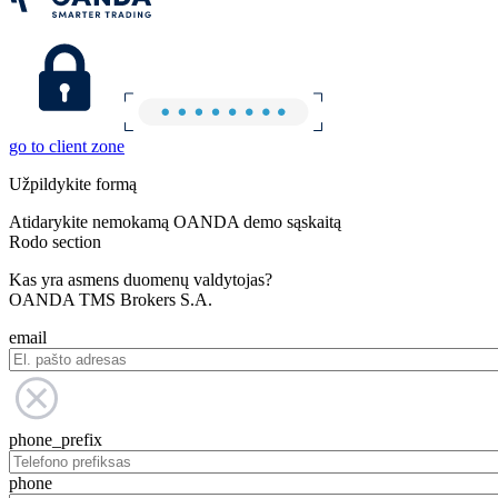
go to client zone
Užpildykite formą
Atidarykite nemokamą OANDA demo sąskaitą
Rodo section
Kas yra asmens duomenų valdytojas?
OANDA TMS Brokers S.A.
email
phone_prefix
phone