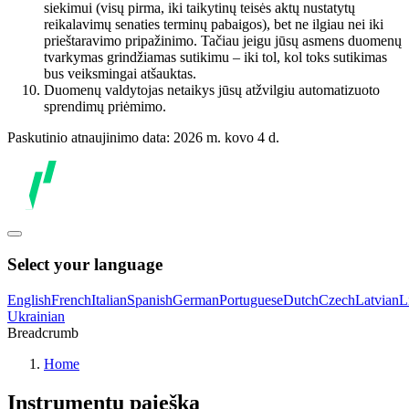
siekimui (visų pirma, iki taikytinų teisės aktų nustatytų
reikalavimų senaties terminų pabaigos), bet ne ilgiau nei iki
prieštaravimo pripažinimo. Tačiau jeigu jūsų asmens duomenų
tvarkymas grindžiamas sutikimu – iki tol, kol toks sutikimas
bus veiksmingai atšauktas.
Duomenų valdytojas netaikys jūsų atžvilgiu automatizuoto
sprendimų priėmimo.
Paskutinio atnaujinimo data: 2026 m. kovo 4 d.
Select your language
English
French
Italian
Spanish
German
Portuguese
Dutch
Czech
Latvian
L
Ukrainian
Breadcrumb
Home
Instrumentų paieška