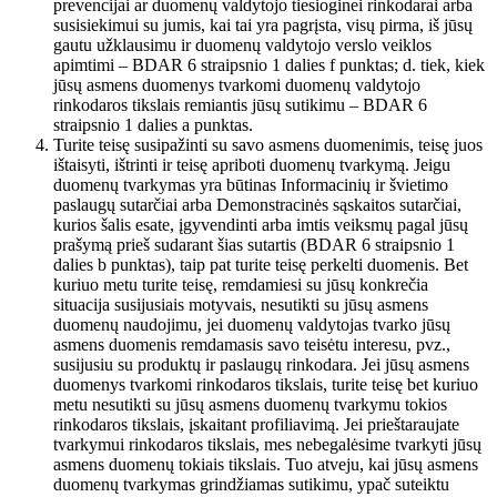
prevencijai ar duomenų valdytojo tiesioginei rinkodarai arba
susisiekimui su jumis, kai tai yra pagrįsta, visų pirma, iš jūsų
gautu užklausimu ir duomenų valdytojo verslo veiklos
apimtimi – BDAR 6 straipsnio 1 dalies f punktas; d. tiek, kiek
jūsų asmens duomenys tvarkomi duomenų valdytojo
rinkodaros tikslais remiantis jūsų sutikimu – BDAR 6
straipsnio 1 dalies a punktas.
Turite teisę susipažinti su savo asmens duomenimis, teisę juos
ištaisyti, ištrinti ir teisę apriboti duomenų tvarkymą. Jeigu
duomenų tvarkymas yra būtinas Informacinių ir švietimo
paslaugų sutarčiai arba Demonstracinės sąskaitos sutarčiai,
kurios šalis esate, įgyvendinti arba imtis veiksmų pagal jūsų
prašymą prieš sudarant šias sutartis (BDAR 6 straipsnio 1
dalies b punktas), taip pat turite teisę perkelti duomenis. Bet
kuriuo metu turite teisę, remdamiesi su jūsų konkrečia
situacija susijusiais motyvais, nesutikti su jūsų asmens
duomenų naudojimu, jei duomenų valdytojas tvarko jūsų
asmens duomenis remdamasis savo teisėtu interesu, pvz.,
susijusiu su produktų ir paslaugų rinkodara. Jei jūsų asmens
duomenys tvarkomi rinkodaros tikslais, turite teisę bet kuriuo
metu nesutikti su jūsų asmens duomenų tvarkymu tokios
rinkodaros tikslais, įskaitant profiliavimą. Jei prieštaraujate
tvarkymui rinkodaros tikslais, mes nebegalėsime tvarkyti jūsų
asmens duomenų tokiais tikslais. Tuo atveju, kai jūsų asmens
duomenų tvarkymas grindžiamas sutikimu, ypač suteiktu