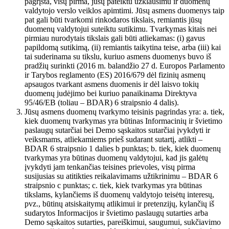
pagrįsta, visų pirma, jūsų pateiktu užklausimu ir duomenų
valdytojo verslo veiklos apimtimi. Jūsų asmens duomenys taip
pat gali būti tvarkomi rinkodaros tikslais, remiantis jūsų
duomenų valdytojui suteiktu sutikimu. Tvarkymas kitais nei
pirmiau nurodytais tikslais gali būti atliekamas: (i) gavus
papildomą sutikimą, (ii) remiantis taikytina teise, arba (iii) kai
tai suderinama su tikslu, kuriuo asmens duomenys buvo iš
pradžių surinkti (2016 m. balandžio 27 d. Europos Parlamento
ir Tarybos reglamento (ES) 2016/679 dėl fizinių asmenų
apsaugos tvarkant asmens duomenis ir dėl laisvo tokių
duomenų judėjimo bei kuriuo panaikinama Direktyva
95/46/EB (toliau – BDAR) 6 straipsnio 4 dalis).
Jūsų asmens duomenų tvarkymo teisinis pagrindas yra: a. tiek,
kiek duomenų tvarkymas yra būtinas Informacinių ir švietimo
paslaugų sutarčiai bei Demo sąskaitos sutarčiai įvykdyti ir
veiksmams, atliekamiems prieš sudarant sutartį, atlikti –
BDAR 6 straipsnio 1 dalies b punktas; b. tiek, kiek duomenų
tvarkymas yra būtinas duomenų valdytojui, kad jis galėtų
įvykdyti jam tenkančias teisines prievoles, visų pirma
susijusias su atitikties reikalavimams užtikrinimu – BDAR 6
straipsnio c punktas; c. tiek, kiek tvarkymas yra būtinas
tikslams, kylančiems iš duomenų valdytojo teisėtų interesų,
pvz., būtinų atsiskaitymų atlikimui ir pretenzijų, kylančių iš
sudarytos Informacijos ir švietimo paslaugų sutarties arba
Demo sąskaitos sutarties, pareiškimui, saugumui, sukčiavimo