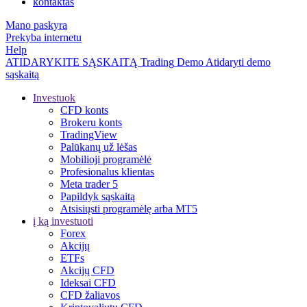
kontaktas
Mano paskyra
Prekyba internetu
Help
ATIDARYKITE SĄSKAITĄ
Trading
Demo
Atidaryti demo
sąskaitą
Investuok
CFD konts
Brokeru konts
TradingView
Palūkanų už lėšas
Mobilioji programėlė
Profesionalus klientas
Meta trader 5
Papildyk sąskaitą
Atsisiųsti programėlę arba MT5
į ką investuoti
Forex
Akcijų
ETFs
Akcijų CFD
Ideksai CFD
CFD žaliavos