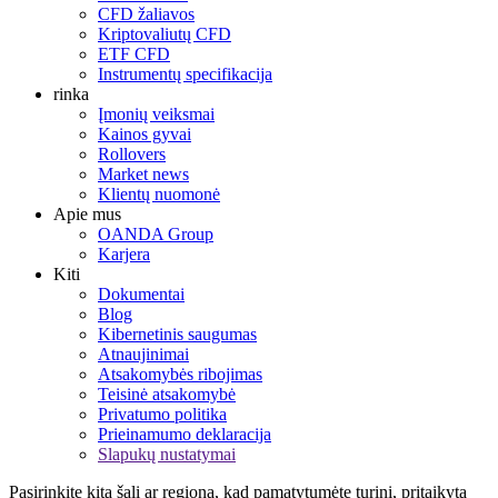
CFD žaliavos
Kriptovaliutų CFD
ETF CFD
Instrumentų specifikacija
rinka
Įmonių veiksmai
Kainos gyvai
Rollovers
Market news
Klientų nuomonė
Apie mus
OANDA Group
Karjera
Kiti
Dokumentai
Blog
Kibernetinis saugumas
Atnaujinimai
Atsakomybės ribojimas
Teisinė atsakomybė
Privatumo politika
Prieinamumo deklaracija
Slapukų nustatymai
Pasirinkite kitą šalį ar regioną, kad pamatytumėte turinį, pritaikytą