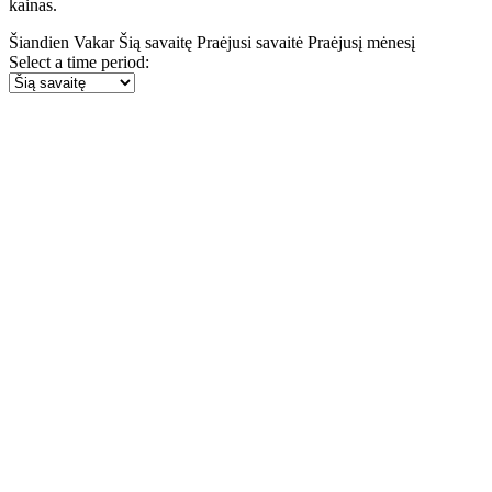
kainas.
Šiandien
Vakar
Šią savaitę
Praėjusi savaitė
Praėjusį mėnesį
Select a time period: