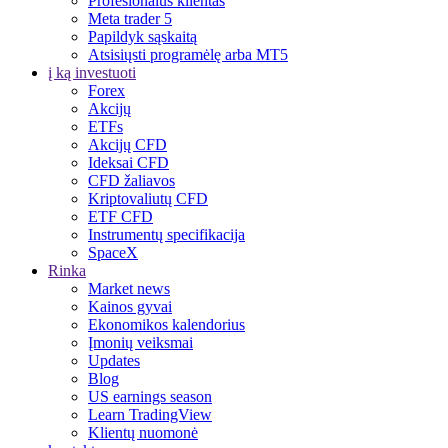
Profesionalus klientas
Meta trader 5
Papildyk sąskaitą
Atsisiųsti programėlę arba MT5
į ką investuoti
Forex
Akcijų
ETFs
Akcijų CFD
Ideksai CFD
CFD žaliavos
Kriptovaliutų CFD
ETF CFD
Instrumentų specifikacija
SpaceX
Rinka
Market news
Kainos gyvai
Ekonomikos kalendorius
Įmonių veiksmai
Updates
Blog
US earnings season
Learn TradingView
Klientų nuomonė