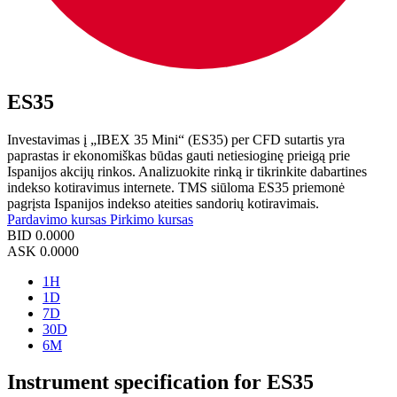
ES35
Investavimas į „IBEX 35 Mini“ (ES35) per CFD sutartis yra
paprastas ir ekonomiškas būdas gauti netiesioginę prieigą prie
Ispanijos akcijų rinkos. Analizuokite rinką ir tikrinkite dabartines
indekso kotiravimus internete. TMS siūloma ES35 priemonė
pagrįsta Ispanijos indekso ateities sandorių kotiravimais.
Pardavimo kursas
Pirkimo kursas
BID
0.0000
ASK
0.0000
1H
1D
7D
30D
6M
Instrument specification for ES35