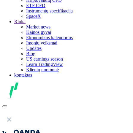
Kriptovaliutų CFD
ETF CFD
Instrumentų specifikacija
SpaceX
Rinka
Market news
Kainos gyvai
Ekonomikos kalendorius
Įmonių veiksmai
Updates
Blog
US earnings season
Learn TradingView
Klientų nuomonė
kontaktas