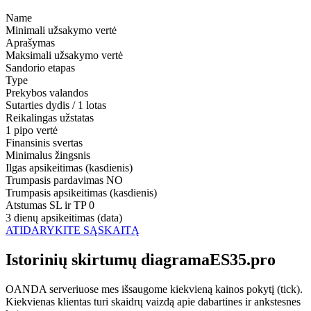
Name
Minimali užsakymo vertė
Aprašymas
Maksimali užsakymo vertė
Sandorio etapas
Type
Prekybos valandos
Sutarties dydis / 1 lotas
Reikalingas užstatas
1 pipo vertė
Finansinis svertas
Minimalus žingsnis
Ilgas apsikeitimas (kasdienis)
Trumpasis pardavimas
NO
Trumpasis apsikeitimas (kasdienis)
Atstumas SL ir TP
0
3 dienų apsikeitimas (data)
ATIDARYKITE SĄSKAITĄ
Istorinių skirtumų diagramaES35.pro
OANDA serveriuose mes išsaugome kiekvieną kainos pokytį (tick).
Kiekvienas klientas turi skaidrų vaizdą apie dabartines ir ankstesnes