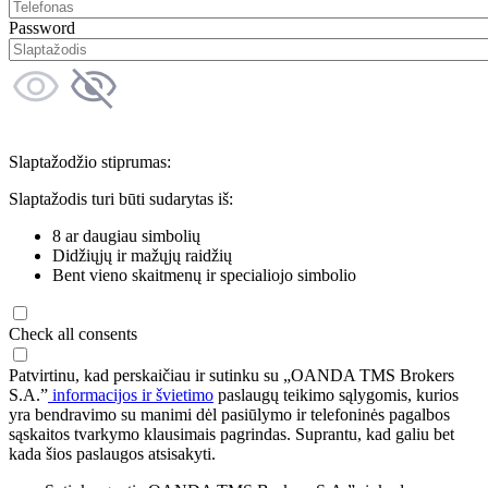
Password
Slaptažodžio stiprumas:
Slaptažodis turi būti sudarytas iš:
8 ar daugiau simbolių
Didžiųjų ir mažųjų raidžių
Bent vieno skaitmenų ir specialiojo simbolio
Check all consents
Patvirtinu, kad perskaičiau ir sutinku su „OANDA TMS Brokers
S.A.”
informacijos ir švietimo
paslaugų teikimo sąlygomis, kurios
yra bendravimo su manimi dėl pasiūlymo ir telefoninės pagalbos
sąskaitos tvarkymo klausimais pagrindas. Suprantu, kad galiu bet
kada šios paslaugos atsisakyti.