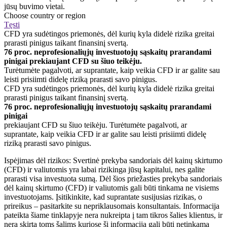
jūsų buvimo vietai.
Choose country or region
Tęsti
CFD yra sudėtingos priemonės, dėl kurių kyla didelė rizika greitai
prarasti pinigus taikant finansinį svertą.
76 proc. neprofesionaliųjų investuotojų sąskaitų prarandami
pinigai prekiaujant CFD su šiuo teikėju.
Turėtumėte pagalvoti, ar suprantate, kaip veikia CFD ir ar galite sau
leisti prisiimti didelę riziką prarasti savo pinigus.
CFD yra sudėtingos priemonės, dėl kurių kyla didelė rizika greitai
prarasti pinigus taikant finansinį svertą.
76 proc. neprofesionaliųjų investuotojų sąskaitų prarandami
pinigai
prekiaujant CFD su šiuo teikėju. Turėtumėte pagalvoti, ar
suprantate, kaip veikia CFD ir ar galite sau leisti prisiimti didelę
riziką prarasti savo pinigus.
Ispėjimas dėl rizikos: Svertinė prekyba sandoriais dėl kainų skirtumo
(CFD) ir valiutomis yra labai rizikinga jūsų kapitalui, nes galite
prarasti visa investuota sumą. Dėl šios priežasties prekyba sandoriais
dėl kainų skirtumo (CFD) ir valiutomis gali būti tinkama ne visiems
investuotojams. Įsitikinkite, kad suprantate susijusias rizikas, o
prireikus – pasitarkite su nepriklausomais konsultantais. Informacija
pateikta šiame tinklapyje nera nukreipta į tam tikros šalies klientus, ir
nera skirta toms šalims kuriose šį informacija gali būti netinkama