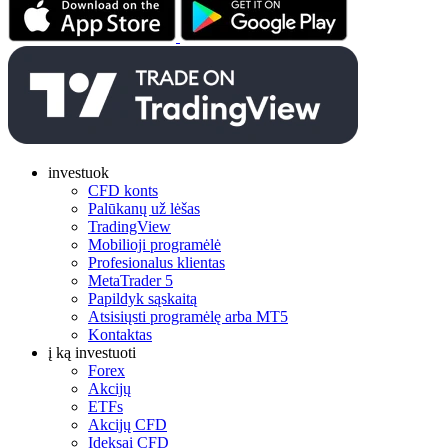
investuok
CFD konts
Palūkanų už lėšas
TradingView
Mobilioji programėlė
Profesionalus klientas
MetaTrader 5
Papildyk sąskaitą
Atsisiųsti programėlę arba MT5
Kontaktas
į ką investuoti
Forex
Akcijų
ETFs
Akcijų CFD
Ideksai CFD