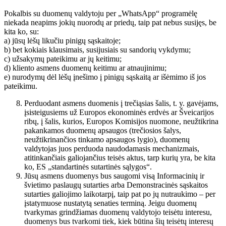
Pokalbis su duomenų valdytoju per „WhatsApp“ programėlę
niekada neapims jokių nuorodų ar priedų, taip pat nebus susijęs, be
kita ko, su:
a) jūsų lėšų likučiu pinigų sąskaitoje;
b) bet kokiais klausimais, susijusiais su sandorių vykdymu;
c) užsakymų pateikimu ar jų keitimu;
d) kliento asmens duomenų keitimu ar atnaujinimu;
e) nurodymų dėl lėšų įnešimo į pinigų sąskaitą ar išėmimo iš jos
pateikimu.
Perduodant asmens duomenis į trečiąsias šalis, t. y. gavėjams,
įsisteigusiems už Europos ekonominės erdvės ar Šveicarijos
ribų, į šalis, kurios, Europos Komisijos nuomone, neužtikrina
pakankamos duomenų apsaugos (trečiosios šalys,
neužtikrinančios tinkamo apsaugos lygio), duomenų
valdytojas juos perduoda naudodamasis mechanizmais,
atitinkančiais galiojančius teisės aktus, tarp kurių yra, be kita
ko, ES „standartinės sutartinės sąlygos“.
Jūsų asmens duomenys bus saugomi visą Informacinių ir
švietimo paslaugų sutarties arba Demonstracinės sąskaitos
sutarties galiojimo laikotarpį, taip pat po jų nutraukimo – per
įstatymuose nustatytą senaties terminą. Jeigu duomenų
tvarkymas grindžiamas duomenų valdytojo teisėtu interesu,
duomenys bus tvarkomi tiek, kiek būtina šių teisėtų interesų