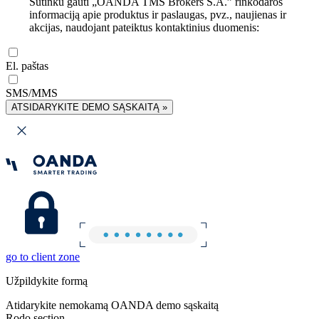
Sutinku gauti „OANDA TMS Brokers S.A.” rinkodaros
informaciją apie produktus ir paslaugas, pvz., naujienas ir
akcijas, naudojant pateiktus kontaktinius duomenis:
El. paštas
SMS/MMS
ATSIDARYKITE DEMO SĄSKAITĄ »
go to client zone
Užpildykite formą
Atidarykite nemokamą OANDA demo sąskaitą
Rodo section