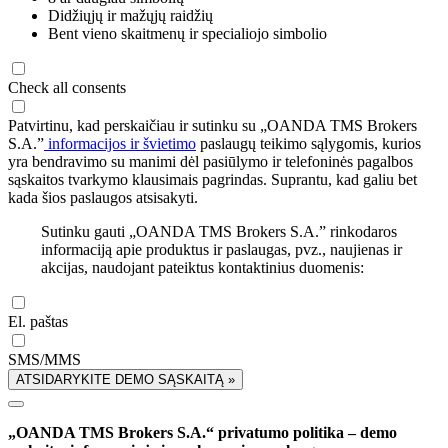
Didžiųjų ir mažųjų raidžių
Bent vieno skaitmenų ir specialiojo simbolio
Check all consents
Patvirtinu, kad perskaičiau ir sutinku su „OANDA TMS Brokers
S.A.”
informacijos ir švietimo
paslaugų teikimo sąlygomis, kurios
yra bendravimo su manimi dėl pasiūlymo ir telefoninės pagalbos
sąskaitos tvarkymo klausimais pagrindas. Suprantu, kad galiu bet
kada šios paslaugos atsisakyti.
Sutinku gauti „OANDA TMS Brokers S.A.” rinkodaros
informaciją apie produktus ir paslaugas, pvz., naujienas ir
akcijas, naudojant pateiktus kontaktinius duomenis:
El. paštas
SMS/MMS
ATSIDARYKITE DEMO SĄSKAITĄ »
„OANDA TMS Brokers S.A.“ privatumo politika – demo