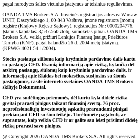
pagal nurodytos šalies vietinius įstatymus ar teisinius reguliavimus.
OANDA TMS Brokers S.A. buveinės registracijos adresas: Warsaw
UNIT, Daszyńskiego 1, 00-843 Varšuva, įmonė registruota Įmonių
registre (Krajowy Rejestr Sądowy), registracijos Nr.: 0000204776.
Įstatinis kapitalas: 3,537.560 zlotų, sumokėtas pilnai. OANDA TMS
Brokers S.A. veiklą prižiuri Lenkijos Finansų Įstaigų Priežiūros
Tarnyba (KNF), pagal balandžio 26 d. 2004 metų įstatymą.
(KPWiG-4021-54-1/2004).
Stocks paslauga siūloma kaip kryžminio pardavimo dalis kartu
su paslauga CFD. Išsamią informaciją apie riziką, kylančią dėl
atskirų paslaugų, siūlomų kaip kryžminio pardavimo dalis, ir
informaciją apie išlaidas bei mokesčius, susijusius su šiomis
paslaugomis, rasite interneto svetainės OANDA TMS Brokers
skiltyje Dokumentai.
CFD yra sudėtingos priemonės, dėl kurių kyla didelė rizika
greitai prarasti pinigus taikant finansinį svertą. 76 proc.
neprofesionaliųjų investuotojų sąskaitų prarandami pinigai
prekiaujant CFD su šiuo teikėju. Turėtumėte pagalvoti, ar
suprantate, kaip veikia CFD ir ar galite sau leisti prisiimti didelę
riziką prarasti savo pinigus.
@ Copyright 2026 OANDA TMS Brokers S.A. All rights reserved.