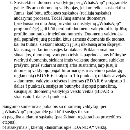
Susisiekti su duomenų valdytoju per „WhatsApp“ programėlę
galite Jūs arba duomenų valdytojas, jei tam reikia susisiekti su
Jumis, kad būtų užbaigtas sąskaitos (realiąją sąskaitą)
atidarymo procesas. Todėl Jūsų asmens duomenys
(priklausomai nuo Jūsų privatumo nustatymų „WhatsApp“
programėlėje) gali būti perduoti duomenų valdytojui kaip Jūsų
profilio nuotrauka ir telefono numeris. Duomenų valdytojas
gali paprašyti jūsų pateikti kitus asmens duomenis tik tuomet,
kai tai būtina, siekiant atsakyti į jūsų užklausą arba išspręsti
klausimą, su kuriuo susijęs kontaktas. Priklausomai nuo
situacijos, duomenų tvarkymo teisinis pagrindas bus būtinybė
tvarkyti duomenis, siekiant imtis veiksmų duomenų subjekto
prašymu prieš sudarant sutartį arba susitarimą tarp jūsų ir
duomenų valdytojo pagal Informacijos ir švietimo paslaugų
reglamentą (BDAR 6 straipsnio 1 b punktas); o kitais atvejais
– duomenų valdytojo teisėtas interesas (BDAR 6 straipsnio 1
dalies f punktas), susijęs su būtinybe išspręsti pranešimą,
susijusį su duomenų valdytojo verslo veikla (BDAR 6
straipsnio 1 dalies f punktas).
Saugumo sumetimais pokalbis su duomenų valdytoju per
„WhatsApp“ programėlę gali būti susijęs tik su:
a) pagalba atidarant sąskaitą (paaiškinant registracijos procedūros
etapus);
b) atsakymais į klientų klausimus apie „OANDA“ veiklą.