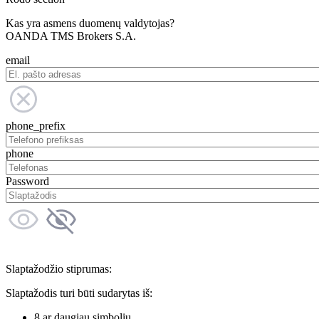
Kas yra asmens duomenų valdytojas?
OANDA TMS Brokers S.A.
email
phone_prefix
phone
Password
Slaptažodžio stiprumas:
Slaptažodis turi būti sudarytas iš:
8 ar daugiau simbolių