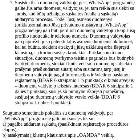
Susisiekti su duomenų valdytoju per „WhatsApp“ programėlę
galite Jūs arba duomenų valdytojas, jei tam reikia susisiekti su
Jumis, kad būtų užbaigtas sąskaitos (realiąją sąskaitą)
atidarymo procesas. Todėl Jūsų asmens duomenys
(priklausomai nuo Jūsų privatumo nustatymų „WhatsApp“
programėlėje) gali būti perduoti duomenų valdytojui kaip Jūsų
profilio nuotrauka ir telefono numeris. Duomenų valdytojas
gali paprašyti jūsų pateikti kitus asmens duomenis tik tuomet,
kai tai būtina, siekiant atsakyti į jūsų užklausą arba išspręsti
klausimą, su kuriuo susijęs kontaktas. Priklausomai nuo
situacijos, duomenų tvarkymo teisinis pagrindas bus būtinybė
tvarkyti duomenis, siekiant imtis veiksmų duomenų subjekto
prašymu prieš sudarant sutartį arba susitarimą tarp jūsų ir
duomenų valdytojo pagal Informacijos ir švietimo paslaugų
reglamentą (BDAR 6 straipsnio 1 b punktas); o kitais atvejais
– duomenų valdytojo teisėtas interesas (BDAR 6 straipsnio 1
dalies f punktas), susijęs su būtinybe išspręsti pranešimą,
susijusį su duomenų valdytojo verslo veikla (BDAR 6
straipsnio 1 dalies f punktas).
Saugumo sumetimais pokalbis su duomenų valdytoju per
„WhatsApp“ programėlę gali būti susijęs tik su:
a) pagalba atidarant sąskaitą (paaiškinant registracijos procedūros
etapus);
b) atsakymais į klientų klausimus apie „OANDA“ veiklą.