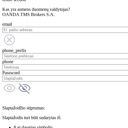
Kas yra asmens duomenų valdytojas?
OANDA TMS Brokers S.A.
email
phone_prefix
phone
Password
Slaptažodžio stiprumas:
Slaptažodis turi būti sudarytas iš:
8 ar daugiau simbolių