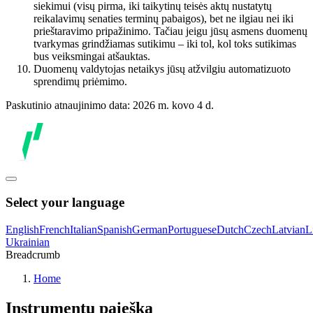
siekimui (visų pirma, iki taikytinų teisės aktų nustatytų
reikalavimų senaties terminų pabaigos), bet ne ilgiau nei iki
prieštaravimo pripažinimo. Tačiau jeigu jūsų asmens duomenų
tvarkymas grindžiamas sutikimu – iki tol, kol toks sutikimas
bus veiksmingai atšauktas.
Duomenų valdytojas netaikys jūsų atžvilgiu automatizuoto
sprendimų priėmimo.
Paskutinio atnaujinimo data: 2026 m. kovo 4 d.
Select your language
English
French
Italian
Spanish
German
Portuguese
Dutch
Czech
Latvian
L
Ukrainian
Breadcrumb
Home
Instrumentų paieška