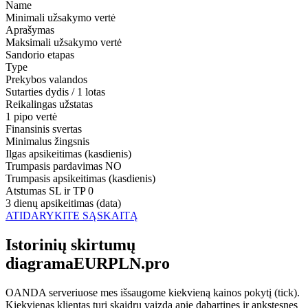
Name
Minimali užsakymo vertė
Aprašymas
Maksimali užsakymo vertė
Sandorio etapas
Type
Prekybos valandos
Sutarties dydis / 1 lotas
Reikalingas užstatas
1 pipo vertė
Finansinis svertas
Minimalus žingsnis
Ilgas apsikeitimas (kasdienis)
Trumpasis pardavimas
NO
Trumpasis apsikeitimas (kasdienis)
Atstumas SL ir TP
0
3 dienų apsikeitimas (data)
ATIDARYKITE SĄSKAITĄ
Istorinių skirtumų
diagramaEURPLN.pro
OANDA serveriuose mes išsaugome kiekvieną kainos pokytį (tick).
Kiekvienas klientas turi skaidrų vaizdą apie dabartines ir ankstesnes