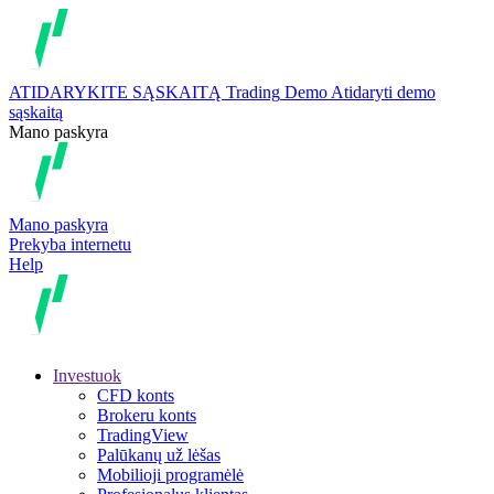
ATIDARYKITE SĄSKAITĄ
Trading
Demo
Atidaryti demo
sąskaitą
Mano paskyra
Mano paskyra
Prekyba internetu
Help
Investuok
CFD konts
Brokeru konts
TradingView
Palūkanų už lėšas
Mobilioji programėlė