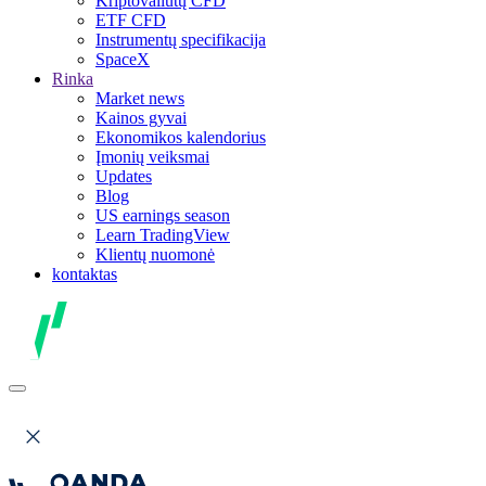
Kriptovaliutų CFD
ETF CFD
Instrumentų specifikacija
SpaceX
Rinka
Market news
Kainos gyvai
Ekonomikos kalendorius
Įmonių veiksmai
Updates
Blog
US earnings season
Learn TradingView
Klientų nuomonė
kontaktas