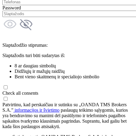
Password
Slaptažodžio stiprumas:
Slaptažodis turi būti sudarytas iš:
8 ar daugiau simbolių
Didžiųjų ir mažųjų raidžių
Bent vieno skaitmenų ir specialiojo simbolio
Check all consents
Patvirtinu, kad perskaičiau ir sutinku su „OANDA TMS Brokers
S.A.”
informacijos ir švietimo
paslaugų teikimo sąlygomis, kurios
yra bendravimo su manimi dėl pasiūlymo ir telefoninės pagalbos
sąskaitos tvarkymo klausimais pagrindas. Suprantu, kad galiu bet
kada šios paslaugos atsisakyti.