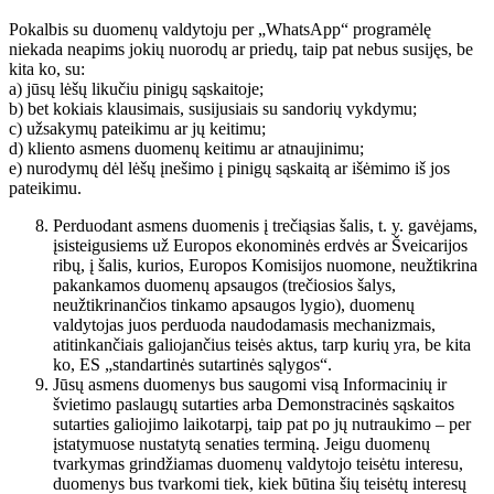
Pokalbis su duomenų valdytoju per „WhatsApp“ programėlę
niekada neapims jokių nuorodų ar priedų, taip pat nebus susijęs, be
kita ko, su:
a) jūsų lėšų likučiu pinigų sąskaitoje;
b) bet kokiais klausimais, susijusiais su sandorių vykdymu;
c) užsakymų pateikimu ar jų keitimu;
d) kliento asmens duomenų keitimu ar atnaujinimu;
e) nurodymų dėl lėšų įnešimo į pinigų sąskaitą ar išėmimo iš jos
pateikimu.
Perduodant asmens duomenis į trečiąsias šalis, t. y. gavėjams,
įsisteigusiems už Europos ekonominės erdvės ar Šveicarijos
ribų, į šalis, kurios, Europos Komisijos nuomone, neužtikrina
pakankamos duomenų apsaugos (trečiosios šalys,
neužtikrinančios tinkamo apsaugos lygio), duomenų
valdytojas juos perduoda naudodamasis mechanizmais,
atitinkančiais galiojančius teisės aktus, tarp kurių yra, be kita
ko, ES „standartinės sutartinės sąlygos“.
Jūsų asmens duomenys bus saugomi visą Informacinių ir
švietimo paslaugų sutarties arba Demonstracinės sąskaitos
sutarties galiojimo laikotarpį, taip pat po jų nutraukimo – per
įstatymuose nustatytą senaties terminą. Jeigu duomenų
tvarkymas grindžiamas duomenų valdytojo teisėtu interesu,
duomenys bus tvarkomi tiek, kiek būtina šių teisėtų interesų