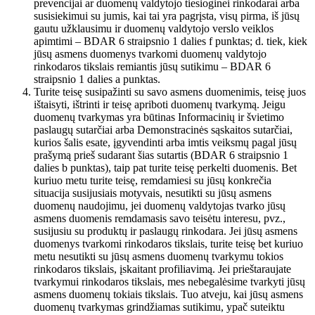
prevencijai ar duomenų valdytojo tiesioginei rinkodarai arba
susisiekimui su jumis, kai tai yra pagrįsta, visų pirma, iš jūsų
gautu užklausimu ir duomenų valdytojo verslo veiklos
apimtimi – BDAR 6 straipsnio 1 dalies f punktas; d. tiek, kiek
jūsų asmens duomenys tvarkomi duomenų valdytojo
rinkodaros tikslais remiantis jūsų sutikimu – BDAR 6
straipsnio 1 dalies a punktas.
Turite teisę susipažinti su savo asmens duomenimis, teisę juos
ištaisyti, ištrinti ir teisę apriboti duomenų tvarkymą. Jeigu
duomenų tvarkymas yra būtinas Informacinių ir švietimo
paslaugų sutarčiai arba Demonstracinės sąskaitos sutarčiai,
kurios šalis esate, įgyvendinti arba imtis veiksmų pagal jūsų
prašymą prieš sudarant šias sutartis (BDAR 6 straipsnio 1
dalies b punktas), taip pat turite teisę perkelti duomenis. Bet
kuriuo metu turite teisę, remdamiesi su jūsų konkrečia
situacija susijusiais motyvais, nesutikti su jūsų asmens
duomenų naudojimu, jei duomenų valdytojas tvarko jūsų
asmens duomenis remdamasis savo teisėtu interesu, pvz.,
susijusiu su produktų ir paslaugų rinkodara. Jei jūsų asmens
duomenys tvarkomi rinkodaros tikslais, turite teisę bet kuriuo
metu nesutikti su jūsų asmens duomenų tvarkymu tokios
rinkodaros tikslais, įskaitant profiliavimą. Jei prieštaraujate
tvarkymui rinkodaros tikslais, mes nebegalėsime tvarkyti jūsų
asmens duomenų tokiais tikslais. Tuo atveju, kai jūsų asmens
duomenų tvarkymas grindžiamas sutikimu, ypač suteiktu