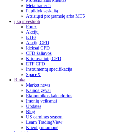
Profesionalus klientas
Meta trader 5
Papildyk sąskaitą
Atsisiųsti programėlę arba MT5
į ką investuoti
Forex
Akcijų
ETFs
Akcijų CFD
Ideksai CFD
CFD žaliavos
Kriptovaliutų CFD
ETF CFD
Instrumentų specifikacija
SpaceX
Rinka
Market news
Kainos gyvai
Ekonomikos kalendorius
Įmonių veiksmai
Updates
Blog
US earnings season
Learn TradingView
Klientų nuomonė