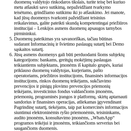
duomenų valdytojo rinkodaros tikslais, turite teisę bet kuriuo
metu atšaukti savo sutikimą, nepažeidžiant tvarkymo
teisėtumo, grindžiamo sutikimu iki jo atšaukimo. Jei manote,
kad jūsų duomenys tvarkomi pažeidžiant teisinius
reikalavimus, galite pateikti skundą kompetentingai priežiūros
institucijai – Lenkijos asmens duomenų apsaugos tarnybos
pirmininkui.
Duomenų pateikimas yra savanoriškas, tačiau būtinas
sudarant Informacinių ir švietimo paslaugų sutartį bei Demo
sąskaitos sutartį.
Jūsų asmens duomenys gali būti perduodami šioms subjektų
kategorijoms: bankams, greitųjų mokėjimų paslaugas
teikiantiems subjektams, įmonėms iš kapitalo grupės, kuriai
priklauso duomenų valdytojas, kurjeriams, pašto
operatoriams, priežiūros institucijoms, finansinės informacijos
institucijoms, rinkos duomenų teikėjams, sukčiavimo
prevencijos ir pinigų plovimo prevencijos priemonių
teikėjams, investicinius fondus valdančioms įmonėms,
priemonių, programinės įrangos ir platformų, skirtų aptarnauti
sandorius ir finansines operacijas, atliekamas įgyvendinant
Pagrindinę sutartį, tiekėjams, taip pat komercinės informacijos
siuntimui elektroninėmis ryšio priemonėmis, teisininkams,
audito įmonėms, konsultavimo įmonėms, „WhatsApp“
programos teikėjui ir įmonėms, teikiančioms serverius bei
saugančioms duomenis.