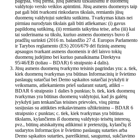
pagrįsta, visų pirma, jūsų pateiktu užklausimu ir duomenų
valdytojo verslo veiklos apimtimi. Jūsų asmens duomenys taip
pat gali būti tvarkomi rinkodaros tikslais, remiantis jūsų
duomenų valdytojui suteiktu sutikimu. Tvarkymas kitais nei
pirmiau nurodytais tikslais gali būti atliekamas: (i) gavus
papildomą sutikimą, (ii) remiantis taikytina teise, arba (iii) kai
tai suderinama su tikslu, kuriuo asmens duomenys buvo iš
pradžių surinkti (2016 m. balandžio 27 d. Europos Parlamento
ir Tarybos reglamento (ES) 2016/679 dėl fizinių asmenų
apsaugos tvarkant asmens duomenis ir dėl laisvo tokių
duomenų judėjimo bei kuriuo panaikinama Direktyva
95/46/EB (toliau – BDAR) 6 straipsnio 4 dalis).
Jūsų asmens duomenų tvarkymo teisinis pagrindas yra: a. tiek,
kiek duomenų tvarkymas yra būtinas Informacinių ir švietimo
paslaugų sutarčiai bei Demo sąskaitos sutarčiai įvykdyti ir
veiksmams, atliekamiems prieš sudarant sutartį, atlikti –
BDAR 6 straipsnio 1 dalies b punktas; b. tiek, kiek duomenų
tvarkymas yra būtinas duomenų valdytojui, kad jis galėtų
įvykdyti jam tenkančias teisines prievoles, visų pirma
susijusias su atitikties reikalavimams užtikrinimu – BDAR 6
straipsnio c punktas; c. tiek, kiek tvarkymas yra būtinas
tikslams, kylančiems iš duomenų valdytojo teisėtų interesų,
pvz., būtinų atsiskaitymų atlikimui ir pretenzijų, kylančių iš
sudarytos Informacijos ir švietimo paslaugų sutarties arba
Demo sąskaitos sutarties, pareiškimui, saugumui, sukčiavimo