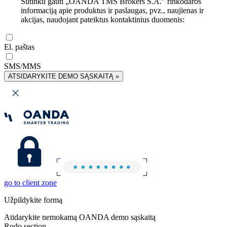
Sutinku gauti „OANDA TMS Brokers S.A.” rinkodaros
informaciją apie produktus ir paslaugas, pvz., naujienas ir
akcijas, naudojant pateiktus kontaktinius duomenis:
El. paštas
SMS/MMS
ATSIDARYKITE DEMO SĄSKAITĄ »
go to client zone
Užpildykite formą
Atidarykite nemokamą OANDA demo sąskaitą
Rodo section