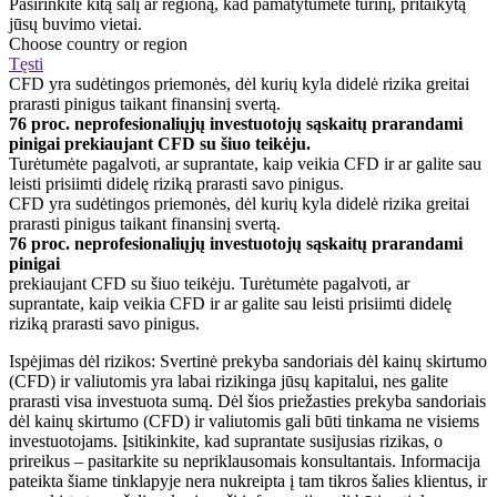
Pasirinkite kitą šalį ar regioną, kad pamatytumėte turinį, pritaikytą
jūsų buvimo vietai.
Choose country or region
Tęsti
CFD yra sudėtingos priemonės, dėl kurių kyla didelė rizika greitai
prarasti pinigus taikant finansinį svertą.
76 proc. neprofesionaliųjų investuotojų sąskaitų prarandami
pinigai prekiaujant CFD su šiuo teikėju.
Turėtumėte pagalvoti, ar suprantate, kaip veikia CFD ir ar galite sau
leisti prisiimti didelę riziką prarasti savo pinigus.
CFD yra sudėtingos priemonės, dėl kurių kyla didelė rizika greitai
prarasti pinigus taikant finansinį svertą.
76 proc. neprofesionaliųjų investuotojų sąskaitų prarandami
pinigai
prekiaujant CFD su šiuo teikėju. Turėtumėte pagalvoti, ar
suprantate, kaip veikia CFD ir ar galite sau leisti prisiimti didelę
riziką prarasti savo pinigus.
Ispėjimas dėl rizikos: Svertinė prekyba sandoriais dėl kainų skirtumo
(CFD) ir valiutomis yra labai rizikinga jūsų kapitalui, nes galite
prarasti visa investuota sumą. Dėl šios priežasties prekyba sandoriais
dėl kainų skirtumo (CFD) ir valiutomis gali būti tinkama ne visiems
investuotojams. Įsitikinkite, kad suprantate susijusias rizikas, o
prireikus – pasitarkite su nepriklausomais konsultantais. Informacija
pateikta šiame tinklapyje nera nukreipta į tam tikros šalies klientus, ir