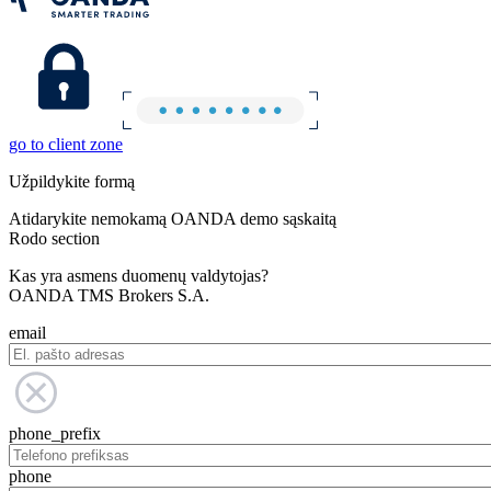
go to client zone
Užpildykite formą
Atidarykite nemokamą OANDA demo sąskaitą
Rodo section
Kas yra asmens duomenų valdytojas?
OANDA TMS Brokers S.A.
email
phone_prefix
phone