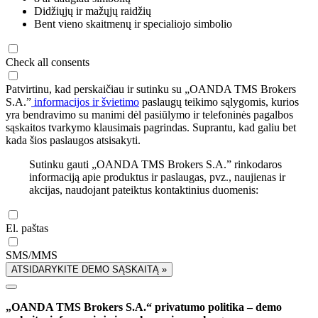
Didžiųjų ir mažųjų raidžių
Bent vieno skaitmenų ir specialiojo simbolio
Check all consents
Patvirtinu, kad perskaičiau ir sutinku su „OANDA TMS Brokers
S.A.”
informacijos ir švietimo
paslaugų teikimo sąlygomis, kurios
yra bendravimo su manimi dėl pasiūlymo ir telefoninės pagalbos
sąskaitos tvarkymo klausimais pagrindas. Suprantu, kad galiu bet
kada šios paslaugos atsisakyti.
Sutinku gauti „OANDA TMS Brokers S.A.” rinkodaros
informaciją apie produktus ir paslaugas, pvz., naujienas ir
akcijas, naudojant pateiktus kontaktinius duomenis:
El. paštas
SMS/MMS
ATSIDARYKITE DEMO SĄSKAITĄ »
„OANDA TMS Brokers S.A.“ privatumo politika – demo