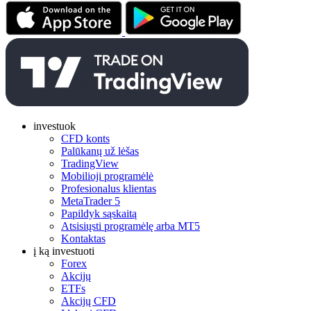
investuok
CFD konts
Palūkanų už lėšas
TradingView
Mobilioji programėlė
Profesionalus klientas
MetaTrader 5
Papildyk sąskaitą
Atsisiųsti programėlę arba MT5
Kontaktas
į ką investuoti
Forex
Akcijų
ETFs
Akcijų CFD