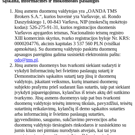
sąskaita, informacinės ir mokomosios paslaugos
Jūsų asmens duomenų valdytojas yra „OANDA TMS
Brokers S.A.“, kurios buveinė yra Varšuvoje, ul. Rondo
Daszyńskiego 1, 00-843 Varšuva, NIP (mokesčių mokėtojo
kodas): 526-275-91-31, kurios registracijos duomenis
Varšuvos apygardos teismas, Nacionalinio teismų registro
XIII komercinis skyrius, tvarko registracijos byloje Nr. KRS:
0000204776, akcinis kapitalas 3 537 560 PLN (visiškai
apmokėtas). Su duomenų valdytojo paskirtu duomenų
apsaugos pareigūnu galima susisiekti elektroniniu paštu:
odo@tms.pl
.
Jūsų asmens duomenys bus tvarkomi siekiant sudaryti ir
vykdyti Informacinių bei švietimo paslaugų sutartį ir
Demonstracinės sąskaitos sutartį tarp jūsų ir duomenų
valdytojo, įskaitant veiksmus, kurių imamasi duomenų
subjekto prašymu prieš sudarant šias sutartis, taip pat siekiant
įvykdyti įsipareigojimus, kylančius iš teisės aktų dėl sutikimo
tvarkymo. Jūsų asmens duomenys taip pat bus tvarkomi
duomenų valdytojo teisėtų interesų tikslais, pavyzdžiui, teisėtų
sutartinių reikalavimų, kylančių iš demo sąskaitos sutarties
arba informacinių ir švietimo paslaugų sutarties,
įgyvendinimo, saugumo, sukčiavimo prevencijos arba
duomenų valdytojo tiesioginės rinkodaros ir susisiekimo su
jumis kitais nei pirmiau nurodytais atvejais, kai tai yra