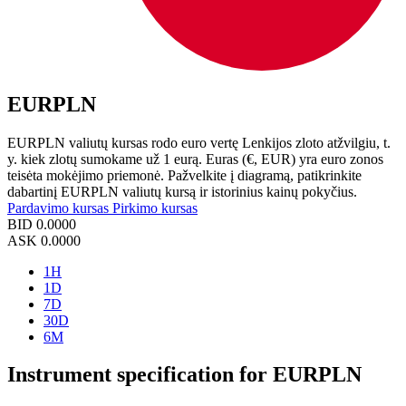
EURPLN
EURPLN valiutų kursas rodo euro vertę Lenkijos zloto atžvilgiu, t.
y. kiek zlotų sumokame už 1 eurą. Euras (€, EUR) yra euro zonos
teisėta mokėjimo priemonė. Pažvelkite į diagramą, patikrinkite
dabartinį EURPLN valiutų kursą ir istorinius kainų pokyčius.
Pardavimo kursas
Pirkimo kursas
BID
0.0000
ASK
0.0000
1H
1D
7D
30D
6M
Instrument specification for EURPLN