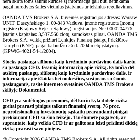
nera skirta toms šalims kuriose šį informacija gali būti netinkama
pagal nurodytos šalies vietinius įstatymus ar teisinius reguliavimus.
OANDA TMS Brokers S.A. buveinės registracijos adresas: Warsaw
UNIT, Daszyńskiego 1, 00-843 Varšuva, įmonė registruota Įmonių
registre (Krajowy Rejestr Sądowy), registracijos Nr.: 0000204776.
Įstatinis kapitalas: 3,537.560 zlotų, sumokėtas pilnai. OANDA TMS
Brokers S.A. veiklą prižiuri Lenkijos Finansų Įstaigų Priežiūros
Tarnyba (KNF), pagal balandžio 26 d. 2004 metų įstatymą.
(KPWiG-4021-54-1/2004).
Stocks paslauga siūloma kaip kryžminio pardavimo dalis kartu
su paslauga CFD. Išsamią informaciją apie riziką, kylančią dėl
atskirų paslaugų, siūlomų kaip kryžminio pardavimo dalis, ir
informaciją apie išlaidas bei mokesčius, susijusius su šiomis
paslaugomis, rasite interneto svetainės OANDA TMS Brokers
skiltyje Dokumentai.
CFD yra sudėtingos priemonės, dėl kurių kyla didelė rizika
greitai prarasti pinigus taikant finansinį svertą. 76 proc.
neprofesionaliųjų investuotojų sąskaitų prarandami pinigai
prekiaujant CFD su šiuo teikėju. Turėtumėte pagalvoti, ar
suprantate, kaip veikia CFD ir ar galite sau leisti prisiimti didelę
riziką prarasti savo pinigus.
@ Copyright 2026 OANDA TMS Brokers S.A. All rights reserved.