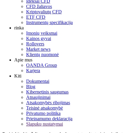
Ideksai CFD
CFD žaliavos
Kriptovaliutų CFD
ETF CFD
Instrumentų specifikacija
rinka
Įmonių veiksmai
Kainos gyvai
Rollovers
Market news
Klientų nuomonė
Apie mus
OANDA Group
Karjera
Kiti
Dokumentai
Blog
Kibernetinis saugumas
Atnaujinimai
Atsakomybės ribojimas
Teisinė atsakomybė
Privatumo politika
Prieinamumo deklaracija
Slapukų nustatymai