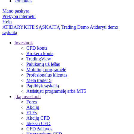
kontaktas
Mano paskyra
Prekyba internetu
Help
ATIDARYKITE SĄSKAITĄ
Trading
Demo
Atidaryti demo
sąskaitą
Investuok
CFD konts
Brokeru konts
TradingView
Palūkanų už lėšas
Mobilioji programėlė
Profesionalus klientas
Meta trader 5
Papildyk sąskaitą
Atsisiųsti programėlę arba MT5
į ką investuoti
Forex
Akcijų
ETFs
Akcijų CFD
Ideksai CFD
CFD žaliavos