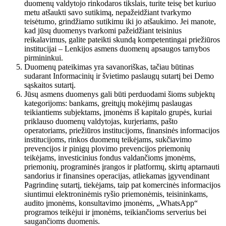
duomenų valdytojo rinkodaros tikslais, turite teisę bet kuriuo
metu atšaukti savo sutikimą, nepažeidžiant tvarkymo
teisėtumo, grindžiamo sutikimu iki jo atšaukimo. Jei manote,
kad jūsų duomenys tvarkomi pažeidžiant teisinius
reikalavimus, galite pateikti skundą kompetentingai priežiūros
institucijai – Lenkijos asmens duomenų apsaugos tarnybos
pirmininkui.
Duomenų pateikimas yra savanoriškas, tačiau būtinas
sudarant Informacinių ir švietimo paslaugų sutartį bei Demo
sąskaitos sutartį.
Jūsų asmens duomenys gali būti perduodami šioms subjektų
kategorijoms: bankams, greitųjų mokėjimų paslaugas
teikiantiems subjektams, įmonėms iš kapitalo grupės, kuriai
priklauso duomenų valdytojas, kurjeriams, pašto
operatoriams, priežiūros institucijoms, finansinės informacijos
institucijoms, rinkos duomenų teikėjams, sukčiavimo
prevencijos ir pinigų plovimo prevencijos priemonių
teikėjams, investicinius fondus valdančioms įmonėms,
priemonių, programinės įrangos ir platformų, skirtų aptarnauti
sandorius ir finansines operacijas, atliekamas įgyvendinant
Pagrindinę sutartį, tiekėjams, taip pat komercinės informacijos
siuntimui elektroninėmis ryšio priemonėmis, teisininkams,
audito įmonėms, konsultavimo įmonėms, „WhatsApp“
programos teikėjui ir įmonėms, teikiančioms serverius bei
saugančioms duomenis.