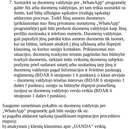
Susisiekti su duomenų valdytoju per „WhatsApp“ programėlę
galite Jūs arba duomenų valdytojas, jei tam reikia susisiekti su
Jumis, kad būtų užbaigtas sąskaitos (realiąją sąskaitą)
atidarymo procesas. Todėl Jūsų asmens duomenys
(priklausomai nuo Jūsų privatumo nustatymų „WhatsApp“
programėlėje) gali būti perduoti duomenų valdytojui kaip Jūsų
profilio nuotrauka ir telefono numeris. Duomenų valdytojas
gali paprašyti jūsų pateikti kitus asmens duomenis tik tuomet,
kai tai būtina, siekiant atsakyti į jūsų užklausą arba išspręsti
klausimą, su kuriuo susijęs kontaktas. Priklausomai nuo
situacijos, duomenų tvarkymo teisinis pagrindas bus būtinybė
tvarkyti duomenis, siekiant imtis veiksmų duomenų subjekto
prašymu prieš sudarant sutartį arba susitarimą tarp jūsų ir
duomenų valdytojo pagal Informacijos ir švietimo paslaugų
reglamentą (BDAR 6 straipsnio 1 b punktas); o kitais atvejais
– duomenų valdytojo teisėtas interesas (BDAR 6 straipsnio 1
dalies f punktas), susijęs su būtinybe išspręsti pranešimą,
susijusį su duomenų valdytojo verslo veikla (BDAR 6
straipsnio 1 dalies f punktas).
Saugumo sumetimais pokalbis su duomenų valdytoju per
„WhatsApp“ programėlę gali būti susijęs tik su:
a) pagalba atidarant sąskaitą (paaiškinant registracijos procedūros
etapus);
b) atsakymais į klientų klausimus apie „OANDA“ veiklą.