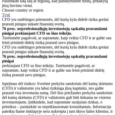
Pasirinkite kitą šalį ar regioną, kad pamatytumėte turinį, pritaikytą
jūsų buvimo vietai.
Choose country or region
Tęsti
CFD yra sudėtingos priemonės, dėl kurių kyla didelė rizika greitai
prarasti pinigus taikant finansinį svertą.
76 proc. neprofesionaliųjų investuotojų sąskaitų prarandami
pinigai prekiaujant CFD su šiuo teikėju.
Turėtumėte pagalvoti, ar suprantate, kaip veikia CFD ir ar galite sau
leisti prisiimti didelę riziką prarasti savo pinigus.
CFD yra sudėtingos priemonės, dėl kurių kyla didelė rizika greitai
prarasti pinigus taikant finansinį svertą.
76 proc. neprofesionaliųjų investuotojų sąskaitų prarandami
pinigai
prekiaujant CFD su šiuo teikėju. Turėtumėte pagalvoti, ar
suprantate, kaip veikia CFD ir ar galite sau leisti prisiimti didelę
riziką prarasti savo pinigus.
Ispėjimas dėl rizikos: Svertinė prekyba sandoriais dėl kainų skirtumo
(CFD) ir valiutomis yra labai rizikinga jūsų kapitalui, nes galite
prarasti visa investuota sumą. Dėl šios priežasties prekyba sandoriais
dėl kainų skirtumo (CFD) ir valiutomis gali būti tinkama ne visiems
investuotojams. Įsitikinkite, kad suprantate susijusias rizikas, o
prireikus – pasitarkite su nepriklausomais konsultantais. Informacija
pateikta šiame tinklapyje nera nukreipta į tam tikros šalies klientus, ir