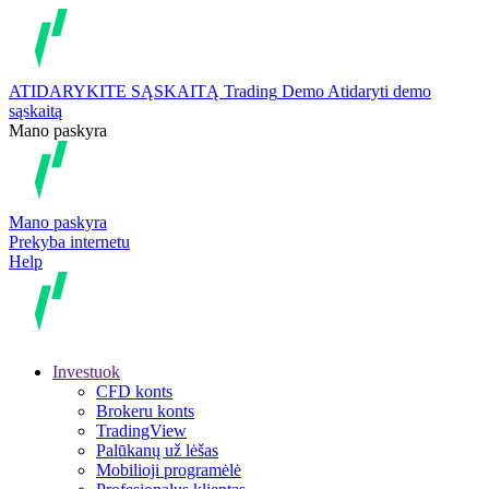
ATIDARYKITE SĄSKAITĄ
Trading
Demo
Atidaryti demo
sąskaitą
Mano paskyra
Mano paskyra
Prekyba internetu
Help
Investuok
CFD konts
Brokeru konts
TradingView
Palūkanų už lėšas
Mobilioji programėlė