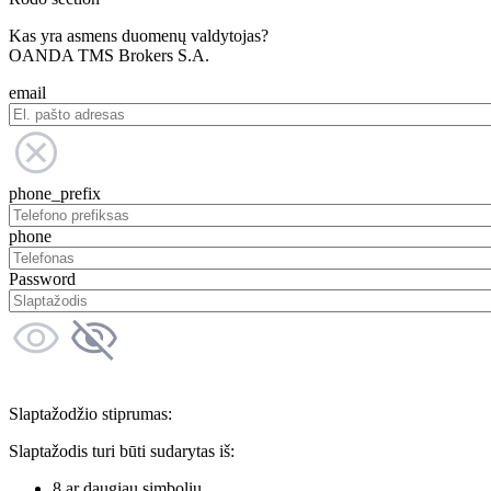
Kas yra asmens duomenų valdytojas?
OANDA TMS Brokers S.A.
email
phone_prefix
phone
Password
Slaptažodžio stiprumas:
Slaptažodis turi būti sudarytas iš:
8 ar daugiau simbolių