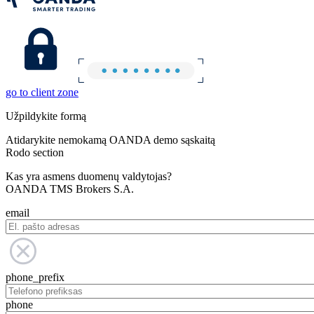
go to client zone
Užpildykite formą
Atidarykite nemokamą OANDA demo sąskaitą
Rodo section
Kas yra asmens duomenų valdytojas?
OANDA TMS Brokers S.A.
email
phone_prefix
phone