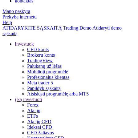
kontaktas
Mano paskyra
Prekyba internetu
Help
ATIDARYKITE SĄSKAITĄ
Trading
Demo
Atidaryti demo
sąskaitą
Investuok
CFD konts
Brokeru konts
TradingView
Palūkanų už lėšas
Mobilioji programėlė
Profesionalus klientas
Meta trader 5
Papildyk sąskaitą
Atsisiųsti programėlę arba MT5
į ką investuoti
Forex
Akcijų
ETFs
Akcijų CFD
Ideksai CFD
CFD žaliavos