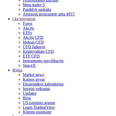
Profesionalus klientas
Meta trader 5
Papildyk sąskaitą
Atsisiųsti programėlę arba MT5
į ką investuoti
Forex
Akcijų
ETFs
Akcijų CFD
Ideksai CFD
CFD žaliavos
Kriptovaliutų CFD
ETF CFD
Instrumentų specifikacija
SpaceX
Rinka
Market news
Kainos gyvai
Ekonomikos kalendorius
Įmonių veiksmai
Updates
Blog
US earnings season
Learn TradingView
Klientų nuomonė