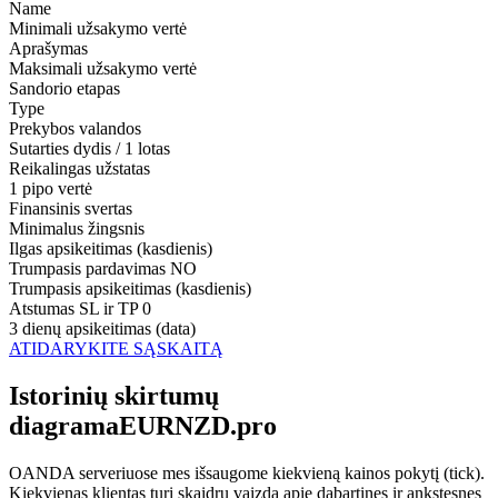
Name
Minimali užsakymo vertė
Aprašymas
Maksimali užsakymo vertė
Sandorio etapas
Type
Prekybos valandos
Sutarties dydis / 1 lotas
Reikalingas užstatas
1 pipo vertė
Finansinis svertas
Minimalus žingsnis
Ilgas apsikeitimas (kasdienis)
Trumpasis pardavimas
NO
Trumpasis apsikeitimas (kasdienis)
Atstumas SL ir TP
0
3 dienų apsikeitimas (data)
ATIDARYKITE SĄSKAITĄ
Istorinių skirtumų
diagramaEURNZD.pro
OANDA serveriuose mes išsaugome kiekvieną kainos pokytį (tick).
Kiekvienas klientas turi skaidrų vaizdą apie dabartines ir ankstesnes