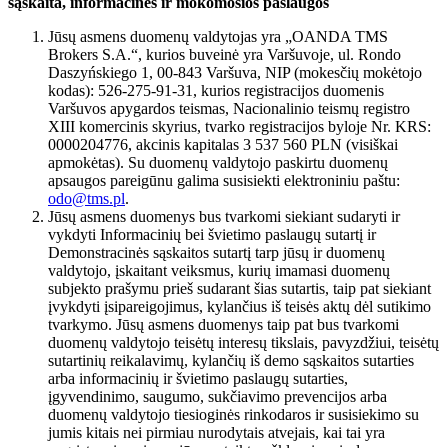
sąskaita, informacinės ir mokomosios paslaugos
Jūsų asmens duomenų valdytojas yra „OANDA TMS
Brokers S.A.“, kurios buveinė yra Varšuvoje, ul. Rondo
Daszyńskiego 1, 00-843 Varšuva, NIP (mokesčių mokėtojo
kodas): 526-275-91-31, kurios registracijos duomenis
Varšuvos apygardos teismas, Nacionalinio teismų registro
XIII komercinis skyrius, tvarko registracijos byloje Nr. KRS:
0000204776, akcinis kapitalas 3 537 560 PLN (visiškai
apmokėtas). Su duomenų valdytojo paskirtu duomenų
apsaugos pareigūnu galima susisiekti elektroniniu paštu:
odo@tms.pl
.
Jūsų asmens duomenys bus tvarkomi siekiant sudaryti ir
vykdyti Informacinių bei švietimo paslaugų sutartį ir
Demonstracinės sąskaitos sutartį tarp jūsų ir duomenų
valdytojo, įskaitant veiksmus, kurių imamasi duomenų
subjekto prašymu prieš sudarant šias sutartis, taip pat siekiant
įvykdyti įsipareigojimus, kylančius iš teisės aktų dėl sutikimo
tvarkymo. Jūsų asmens duomenys taip pat bus tvarkomi
duomenų valdytojo teisėtų interesų tikslais, pavyzdžiui, teisėtų
sutartinių reikalavimų, kylančių iš demo sąskaitos sutarties
arba informacinių ir švietimo paslaugų sutarties,
įgyvendinimo, saugumo, sukčiavimo prevencijos arba
duomenų valdytojo tiesioginės rinkodaros ir susisiekimo su
jumis kitais nei pirmiau nurodytais atvejais, kai tai yra