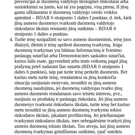
prevencijai ar duomenų valdytojo tiesioginei rinkodarai arba
susisiekimui su jumis, kai tai yra pagrįsta, visų pirma, iš jūsų
gautu užklausimu ir duomenų valdytojo verslo veiklos
apimtimi – BDAR 6 straipsnio 1 dalies f punktas; d. tiek, kiek
jūsų asmens duomenys tvarkomi duomenų valdytojo
rinkodaros tikslais remiantis jūsų sutikimu – BDAR 6
straipsnio 1 dalies a punktas.
Turite teisę susipažinti su savo asmens duomenimis, teisę juos
ištaisyti, ištrinti ir teisę apriboti duomenų tvarkymą. Jeigu
duomenų tvarkymas yra būtinas Informacinių ir švietimo
paslaugų sutarčiai arba Demonstracinės sąskaitos sutarčiai,
kurios šalis esate, įgyvendinti arba imtis veiksmų pagal jūsų
prašymą prieš sudarant šias sutartis (BDAR 6 straipsnio 1
dalies b punktas), taip pat turite teisę perkelti duomenis. Bet
kuriuo metu turite teisę, remdamiesi su jūsų konkrečia
situacija susijusiais motyvais, nesutikti su jūsų asmens
duomenų naudojimu, jei duomenų valdytojas tvarko jūsų
asmens duomenis remdamasis savo teisėtu interesu, pvz.,
susijusiu su produktų ir paslaugų rinkodara. Jei jūsų asmens
duomenys tvarkomi rinkodaros tikslais, turite teisę bet kuriuo
metu nesutikti su jūsų asmens duomenų tvarkymu tokios
rinkodaros tikslais, įskaitant profiliavimą. Jei prieštaraujate
tvarkymui rinkodaros tikslais, mes nebegalėsime tvarkyti jūsų
asmens duomenų tokiais tikslais. Tuo atveju, kai jūsų asmens
duomenų tvarkymas grindžiamas sutikimu, ypač suteiktu