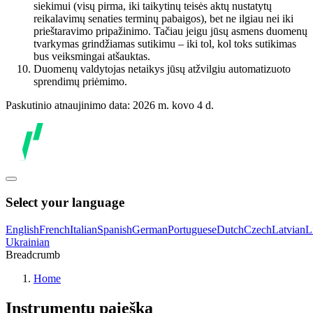
siekimui (visų pirma, iki taikytinų teisės aktų nustatytų
reikalavimų senaties terminų pabaigos), bet ne ilgiau nei iki
prieštaravimo pripažinimo. Tačiau jeigu jūsų asmens duomenų
tvarkymas grindžiamas sutikimu – iki tol, kol toks sutikimas
bus veiksmingai atšauktas.
Duomenų valdytojas netaikys jūsų atžvilgiu automatizuoto
sprendimų priėmimo.
Paskutinio atnaujinimo data: 2026 m. kovo 4 d.
Select your language
English
French
Italian
Spanish
German
Portuguese
Dutch
Czech
Latvian
L
Ukrainian
Breadcrumb
Home
Instrumentų paieška