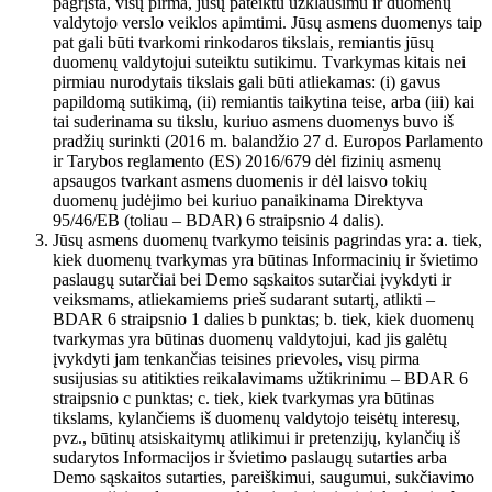
pagrįsta, visų pirma, jūsų pateiktu užklausimu ir duomenų
valdytojo verslo veiklos apimtimi. Jūsų asmens duomenys taip
pat gali būti tvarkomi rinkodaros tikslais, remiantis jūsų
duomenų valdytojui suteiktu sutikimu. Tvarkymas kitais nei
pirmiau nurodytais tikslais gali būti atliekamas: (i) gavus
papildomą sutikimą, (ii) remiantis taikytina teise, arba (iii) kai
tai suderinama su tikslu, kuriuo asmens duomenys buvo iš
pradžių surinkti (2016 m. balandžio 27 d. Europos Parlamento
ir Tarybos reglamento (ES) 2016/679 dėl fizinių asmenų
apsaugos tvarkant asmens duomenis ir dėl laisvo tokių
duomenų judėjimo bei kuriuo panaikinama Direktyva
95/46/EB (toliau – BDAR) 6 straipsnio 4 dalis).
Jūsų asmens duomenų tvarkymo teisinis pagrindas yra: a. tiek,
kiek duomenų tvarkymas yra būtinas Informacinių ir švietimo
paslaugų sutarčiai bei Demo sąskaitos sutarčiai įvykdyti ir
veiksmams, atliekamiems prieš sudarant sutartį, atlikti –
BDAR 6 straipsnio 1 dalies b punktas; b. tiek, kiek duomenų
tvarkymas yra būtinas duomenų valdytojui, kad jis galėtų
įvykdyti jam tenkančias teisines prievoles, visų pirma
susijusias su atitikties reikalavimams užtikrinimu – BDAR 6
straipsnio c punktas; c. tiek, kiek tvarkymas yra būtinas
tikslams, kylančiems iš duomenų valdytojo teisėtų interesų,
pvz., būtinų atsiskaitymų atlikimui ir pretenzijų, kylančių iš
sudarytos Informacijos ir švietimo paslaugų sutarties arba
Demo sąskaitos sutarties, pareiškimui, saugumui, sukčiavimo