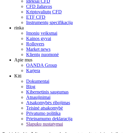
Ideksai CFD
CFD žaliavos
Kriptovaliutų CFD
ETF CFD
Instrumentų specifikacija
rinka
Įmonių veiksmai
Kainos gyvai
Rollovers
Market news
Klientų nuomonė
Apie mus
OANDA Group
Karjera
Kiti
Dokumentai
Blog
Kibernetinis saugumas
Atnaujinimai
Atsakomybės ribojimas
Teisinė atsakomybė
Privatumo politika
Prieinamumo deklaracija
Slapukų nustatymai