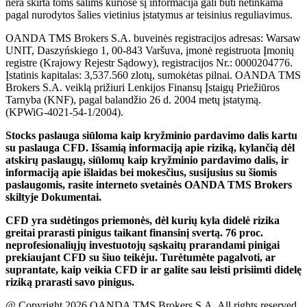
nera skirta toms šalims kuriose šį informacija gali būti netinkama
pagal nurodytos šalies vietinius įstatymus ar teisinius reguliavimus.
OANDA TMS Brokers S.A. buveinės registracijos adresas: Warsaw
UNIT, Daszyńskiego 1, 00-843 Varšuva, įmonė registruota Įmonių
registre (Krajowy Rejestr Sądowy), registracijos Nr.: 0000204776.
Įstatinis kapitalas: 3,537.560 zlotų, sumokėtas pilnai. OANDA TMS
Brokers S.A. veiklą prižiuri Lenkijos Finansų Įstaigų Priežiūros
Tarnyba (KNF), pagal balandžio 26 d. 2004 metų įstatymą.
(KPWiG-4021-54-1/2004).
Stocks paslauga siūloma kaip kryžminio pardavimo dalis kartu
su paslauga CFD. Išsamią informaciją apie riziką, kylančią dėl
atskirų paslaugų, siūlomų kaip kryžminio pardavimo dalis, ir
informaciją apie išlaidas bei mokesčius, susijusius su šiomis
paslaugomis, rasite interneto svetainės OANDA TMS Brokers
skiltyje Dokumentai.
CFD yra sudėtingos priemonės, dėl kurių kyla didelė rizika
greitai prarasti pinigus taikant finansinį svertą. 76 proc.
neprofesionaliųjų investuotojų sąskaitų prarandami pinigai
prekiaujant CFD su šiuo teikėju. Turėtumėte pagalvoti, ar
suprantate, kaip veikia CFD ir ar galite sau leisti prisiimti didelę
riziką prarasti savo pinigus.
@ Copyright 2026 OANDA TMS Brokers S.A. All rights reserved.