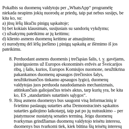
Pokalbis su duomenų valdytoju per „WhatsApp“ programėlę
niekada neapims jokių nuorodų ar priedų, taip pat nebus susijęs, be
kita ko, su:
a) jūsų lėšų likučiu pinigų sąskaitoje;
b) bet kokiais klausimais, susijusiais su sandorių vykdymu;
c) užsakymų pateikimu ar jų keitimu;
d) kliento asmens duomenų keitimu ar atnaujinimu;
e) nurodymų dėl lėšų įnešimo į pinigų sąskaitą ar išėmimo iš jos
pateikimu.
Perduodant asmens duomenis į trečiąsias šalis, t. y. gavėjams,
įsisteigusiems už Europos ekonominės erdvės ar Šveicarijos
ribų, į šalis, kurios, Europos Komisijos nuomone, neužtikrina
pakankamos duomenų apsaugos (trečiosios šalys,
neužtikrinančios tinkamo apsaugos lygio), duomenų
valdytojas juos perduoda naudodamasis mechanizmais,
atitinkančiais galiojančius teisės aktus, tarp kurių yra, be kita
ko, ES „standartinės sutartinės sąlygos“.
Jūsų asmens duomenys bus saugomi visą Informacinių ir
švietimo paslaugų sutarties arba Demonstracinės sąskaitos
sutarties galiojimo laikotarpį, taip pat po jų nutraukimo – per
įstatymuose nustatytą senaties terminą. Jeigu duomenų
tvarkymas grindžiamas duomenų valdytojo teisėtu interesu,
duomenys bus tvarkomi tiek, kiek būtina šių teisėtų interesų