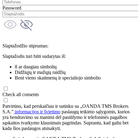
Password
Slaptažodžio stiprumas:
Slaptažodis turi būti sudarytas iš:
8 ar daugiau simbolių
Didžiųjų ir mažųjų raidžių
Bent vieno skaitmenų ir specialiojo simbolio
Check all consents
Patvirtinu, kad perskaičiau ir sutinku su „OANDA TMS Brokers
S.A.”
informacijos ir švietimo
paslaugų teikimo sąlygomis, kurios
yra bendravimo su manimi dėl pasiūlymo ir telefoninės pagalbos
sąskaitos tvarkymo klausimais pagrindas. Suprantu, kad galiu bet
kada šios paslaugos atsisakyti.