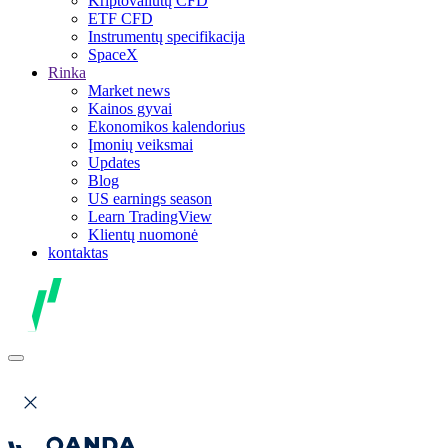
Kriptovaliutų CFD
ETF CFD
Instrumentų specifikacija
SpaceX
Rinka
Market news
Kainos gyvai
Ekonomikos kalendorius
Įmonių veiksmai
Updates
Blog
US earnings season
Learn TradingView
Klientų nuomonė
kontaktas