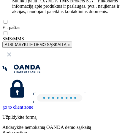
Sutinku gauti „OANDA TMS Brokers S.A.” rinkodaros
informaciją apie produktus ir paslaugas, pvz., naujienas ir
akcijas, naudojant pateiktus kontaktinius duomenis:
El. paštas
SMS/MMS
ATSIDARYKITE DEMO SĄSKAITĄ »
go to client zone
Užpildykite formą
Atidarykite nemokamą OANDA demo sąskaitą
Rodo section