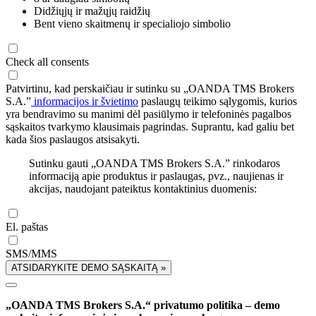
Didžiųjų ir mažųjų raidžių
Bent vieno skaitmenų ir specialiojo simbolio
Check all consents
Patvirtinu, kad perskaičiau ir sutinku su „OANDA TMS Brokers
S.A.”
informacijos ir švietimo
paslaugų teikimo sąlygomis, kurios
yra bendravimo su manimi dėl pasiūlymo ir telefoninės pagalbos
sąskaitos tvarkymo klausimais pagrindas. Suprantu, kad galiu bet
kada šios paslaugos atsisakyti.
Sutinku gauti „OANDA TMS Brokers S.A.” rinkodaros
informaciją apie produktus ir paslaugas, pvz., naujienas ir
akcijas, naudojant pateiktus kontaktinius duomenis:
El. paštas
SMS/MMS
ATSIDARYKITE DEMO SĄSKAITĄ »
„OANDA TMS Brokers S.A.“ privatumo politika – demo