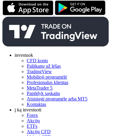
investuok
CFD konts
Palūkanų už lėšas
TradingView
Mobilioji programėlė
Profesionalus klientas
MetaTrader 5
Papildyk sąskaitą
Atsisiųsti programėlę arba MT5
Kontaktas
į ką investuoti
Forex
Akcijų
ETFs
Akcijų CFD