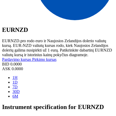
EURNZD
EURNZD.pro rodo euro ir Naujosios Zelandijos dolerio valiutų
kursą. EUR-NZD valiutų kursas rodo, kiek Naujosios Zelandijos
dolerių galima nusipirkti už 1 eurą. Patikrinkite dabartinį EURNZD
valiutų kursą ir istorinius kainų pokyčius diagramoje.
Pardavimo kursas
Pirkimo kursas
BID
0.0000
ASK
0.0000
1H
1D
7D
30D
6M
Instrument specification for EURNZD