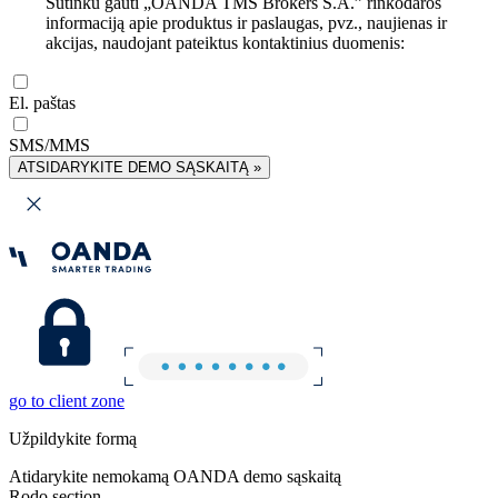
Sutinku gauti „OANDA TMS Brokers S.A.” rinkodaros
informaciją apie produktus ir paslaugas, pvz., naujienas ir
akcijas, naudojant pateiktus kontaktinius duomenis:
El. paštas
SMS/MMS
ATSIDARYKITE DEMO SĄSKAITĄ »
go to client zone
Užpildykite formą
Atidarykite nemokamą OANDA demo sąskaitą
Rodo section