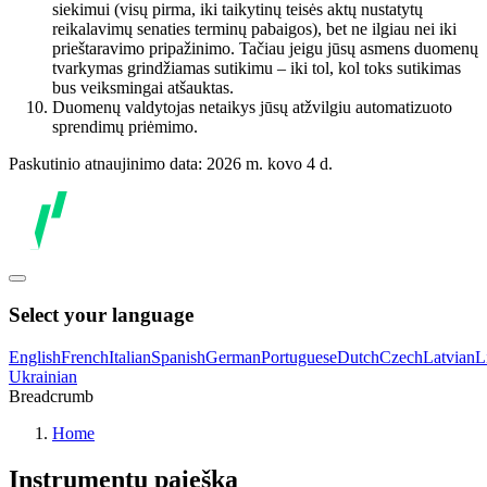
siekimui (visų pirma, iki taikytinų teisės aktų nustatytų
reikalavimų senaties terminų pabaigos), bet ne ilgiau nei iki
prieštaravimo pripažinimo. Tačiau jeigu jūsų asmens duomenų
tvarkymas grindžiamas sutikimu – iki tol, kol toks sutikimas
bus veiksmingai atšauktas.
Duomenų valdytojas netaikys jūsų atžvilgiu automatizuoto
sprendimų priėmimo.
Paskutinio atnaujinimo data: 2026 m. kovo 4 d.
Select your language
English
French
Italian
Spanish
German
Portuguese
Dutch
Czech
Latvian
L
Ukrainian
Breadcrumb
Home
Instrumentų paieška