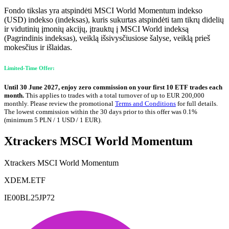
Fondo tikslas yra atspindėti MSCI World Momentum indekso
(USD) indekso (indeksas), kuris sukurtas atspindėti tam tikrų didelių
ir vidutinių įmonių akcijų, įtrauktų į MSCI World indeksą
(Pagrindinis indeksas), veiklą išsivysčiusiose šalyse, veiklą prieš
mokesčius ir išlaidas.
Limited-Time Offer:
Until 30 June 2027, enjoy zero commission on your first 10 ETF trades each
month.
This applies to trades with a total turnover of up to EUR 200,000
monthly. Please review the promotional
Terms and Conditions
for full details.
The lowest commission within the 30 days prior to this offer was 0.1%
(minimum 5 PLN / 1 USD / 1 EUR).
Xtrackers MSCI World Momentum
Xtrackers MSCI World Momentum
XDEM.ETF
IE00BL25JP72