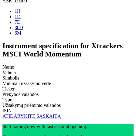
ASK
0.0000
1H
1D
7D
30D
6M
Instrument specification for Xtrackers
MSCI World Momentum
Name
Valiuta
Simbolis
Minimali užsakymo vertė
Ticker
Prekybos valandos
Type
Užsakymų priėmimo valandos
ISIN
ATIDARYKITE SĄSKAITĄ
Start trading now with fast account opening.