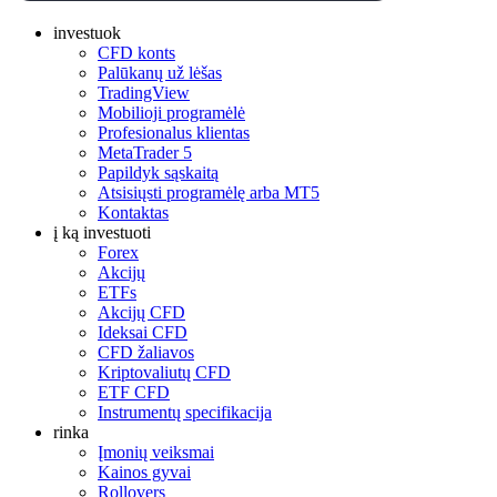
investuok
CFD konts
Palūkanų už lėšas
TradingView
Mobilioji programėlė
Profesionalus klientas
MetaTrader 5
Papildyk sąskaitą
Atsisiųsti programėlę arba MT5
Kontaktas
į ką investuoti
Forex
Akcijų
ETFs
Akcijų CFD
Ideksai CFD
CFD žaliavos
Kriptovaliutų CFD
ETF CFD
Instrumentų specifikacija
rinka
Įmonių veiksmai
Kainos gyvai
Rollovers