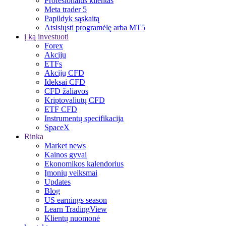
Profesionalus klientas
Meta trader 5
Papildyk sąskaitą
Atsisiųsti programėlę arba MT5
į ką investuoti
Forex
Akcijų
ETFs
Akcijų CFD
Ideksai CFD
CFD žaliavos
Kriptovaliutų CFD
ETF CFD
Instrumentų specifikacija
SpaceX
Rinka
Market news
Kainos gyvai
Ekonomikos kalendorius
Įmonių veiksmai
Updates
Blog
US earnings season
Learn TradingView
Klientų nuomonė