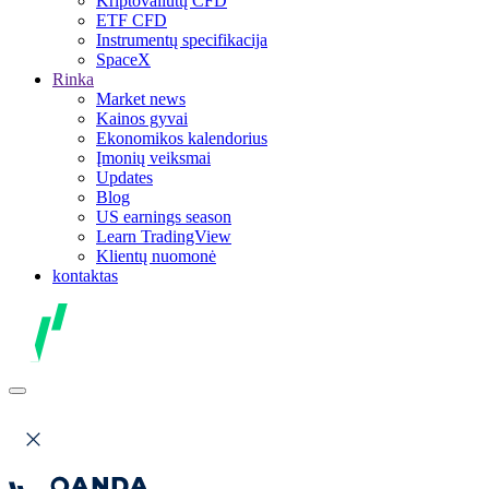
Kriptovaliutų CFD
ETF CFD
Instrumentų specifikacija
SpaceX
Rinka
Market news
Kainos gyvai
Ekonomikos kalendorius
Įmonių veiksmai
Updates
Blog
US earnings season
Learn TradingView
Klientų nuomonė
kontaktas