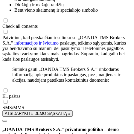
Didžiųjų ir mažųjų raidžių
Bent vieno skaitmenų ir specialiojo simbolio
Check all consents
Patvirtinu, kad perskaičiau ir sutinku su „OANDA TMS Brokers
S.A.”
informacijos ir švietimo
paslaugų teikimo sąlygomis, kurios
yra bendravimo su manimi dėl pasiūlymo ir telefoninės pagalbos
sąskaitos tvarkymo klausimais pagrindas. Suprantu, kad galiu bet
kada šios paslaugos atsisakyti.
Sutinku gauti „OANDA TMS Brokers S.A.” rinkodaros
informaciją apie produktus ir paslaugas, pvz., naujienas ir
akcijas, naudojant pateiktus kontaktinius duomenis:
El. paštas
SMS/MMS
ATSIDARYKITE DEMO SĄSKAITĄ »
„OANDA TMS Brokers S.A.“ privatumo politika – demo