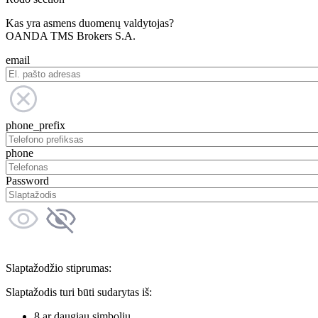
Kas yra asmens duomenų valdytojas?
OANDA TMS Brokers S.A.
email
phone_prefix
phone
Password
Slaptažodžio stiprumas:
Slaptažodis turi būti sudarytas iš:
8 ar daugiau simbolių