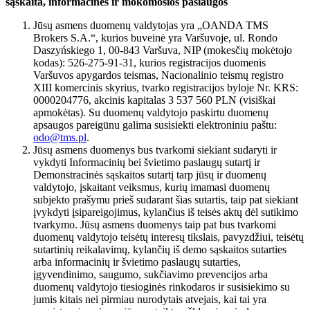
sąskaita, informacinės ir mokomosios paslaugos
Jūsų asmens duomenų valdytojas yra „OANDA TMS
Brokers S.A.“, kurios buveinė yra Varšuvoje, ul. Rondo
Daszyńskiego 1, 00-843 Varšuva, NIP (mokesčių mokėtojo
kodas): 526-275-91-31, kurios registracijos duomenis
Varšuvos apygardos teismas, Nacionalinio teismų registro
XIII komercinis skyrius, tvarko registracijos byloje Nr. KRS:
0000204776, akcinis kapitalas 3 537 560 PLN (visiškai
apmokėtas). Su duomenų valdytojo paskirtu duomenų
apsaugos pareigūnu galima susisiekti elektroniniu paštu:
odo@tms.pl
.
Jūsų asmens duomenys bus tvarkomi siekiant sudaryti ir
vykdyti Informacinių bei švietimo paslaugų sutartį ir
Demonstracinės sąskaitos sutartį tarp jūsų ir duomenų
valdytojo, įskaitant veiksmus, kurių imamasi duomenų
subjekto prašymu prieš sudarant šias sutartis, taip pat siekiant
įvykdyti įsipareigojimus, kylančius iš teisės aktų dėl sutikimo
tvarkymo. Jūsų asmens duomenys taip pat bus tvarkomi
duomenų valdytojo teisėtų interesų tikslais, pavyzdžiui, teisėtų
sutartinių reikalavimų, kylančių iš demo sąskaitos sutarties
arba informacinių ir švietimo paslaugų sutarties,
įgyvendinimo, saugumo, sukčiavimo prevencijos arba
duomenų valdytojo tiesioginės rinkodaros ir susisiekimo su
jumis kitais nei pirmiau nurodytais atvejais, kai tai yra