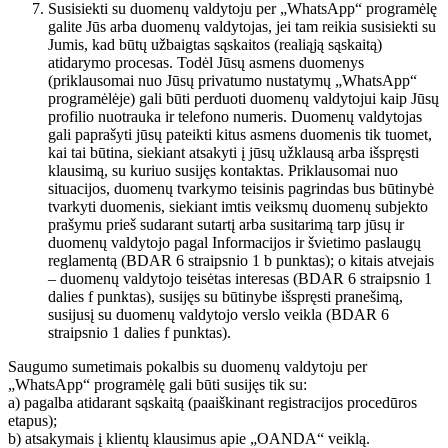
Susisiekti su duomenų valdytoju per „WhatsApp“ programėlę
galite Jūs arba duomenų valdytojas, jei tam reikia susisiekti su
Jumis, kad būtų užbaigtas sąskaitos (realiąją sąskaitą)
atidarymo procesas. Todėl Jūsų asmens duomenys
(priklausomai nuo Jūsų privatumo nustatymų „WhatsApp“
programėlėje) gali būti perduoti duomenų valdytojui kaip Jūsų
profilio nuotrauka ir telefono numeris. Duomenų valdytojas
gali paprašyti jūsų pateikti kitus asmens duomenis tik tuomet,
kai tai būtina, siekiant atsakyti į jūsų užklausą arba išspręsti
klausimą, su kuriuo susijęs kontaktas. Priklausomai nuo
situacijos, duomenų tvarkymo teisinis pagrindas bus būtinybė
tvarkyti duomenis, siekiant imtis veiksmų duomenų subjekto
prašymu prieš sudarant sutartį arba susitarimą tarp jūsų ir
duomenų valdytojo pagal Informacijos ir švietimo paslaugų
reglamentą (BDAR 6 straipsnio 1 b punktas); o kitais atvejais
– duomenų valdytojo teisėtas interesas (BDAR 6 straipsnio 1
dalies f punktas), susijęs su būtinybe išspręsti pranešimą,
susijusį su duomenų valdytojo verslo veikla (BDAR 6
straipsnio 1 dalies f punktas).
Saugumo sumetimais pokalbis su duomenų valdytoju per
„WhatsApp“ programėlę gali būti susijęs tik su:
a) pagalba atidarant sąskaitą (paaiškinant registracijos procedūros
etapus);
b) atsakymais į klientų klausimus apie „OANDA“ veiklą.