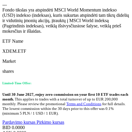
---
Fondo tikslas yra atspindėti MSCI World Momentum indekso
(USD) indekso (indeksas), kuris sukurtas atspindėti tam tikrų didelių
ir vidutinių įmonių akcijų, įtrauktų į MSCI World indeksą
(Pagrindinis indeksas), veiklą išsivysčiusiose šalyse, veiklą prieš
mokesčius ir išlaidas.
ETF Name
XDEM.ETF
Market
shares
Limited-Time Offer:
Until 30 June 2027, enjoy zero commission on your first 10 ETF trades each
month.
This applies to trades with a total turnover of up to EUR 200,000
monthly. Please review the promotional
Terms and Conditions
for full details.
The lowest commission within the 30 days prior to this offer was 0.1%
(minimum 5 PLN / 1 USD / 1 EUR).
Pardavimo kursas
Pirkimo kursas
BID
0.0000