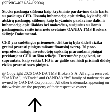
(KPWiG-4021-54-1/2004).
Stocks paslauga siūloma kaip kryžminio pardavimo dalis kartu
su paslauga CFD. Išsamią informaciją apie riziką, kylančią dėl
atskirų paslaugų, siūlomų kaip kryžminio pardavimo dalis, ir
informaciją apie išlaidas bei mokesčius, susijusius su šiomis
paslaugomis, rasite interneto svetainės OANDA TMS Brokers
skiltyje Dokumentai.
CFD yra sudėtingos priemonės, dėl kurių kyla didelė rizika
greitai prarasti pinigus taikant finansinį svertą. 76 proc.
neprofesionaliųjų investuotojų sąskaitų prarandami pinigai
prekiaujant CFD su šiuo teikėju. Turėtumėte pagalvoti, ar
suprantate, kaip veikia CFD ir ar galite sau leisti prisiimti didelę
riziką prarasti savo pinigus.
@ Copyright 2026 OANDA TMS Brokers S.A. All rights reserved.
“OANDA”, “fxTrade” and OANDA’s “fx” family of trademarks are
owned by OANDA Corporation. All other trademarks appearing on
this website are the property of their respective owner.