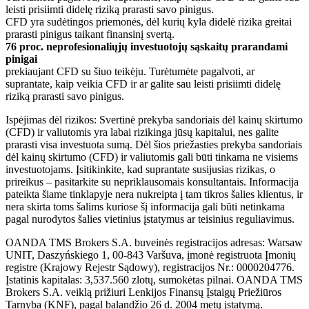
leisti prisiimti didelę riziką prarasti savo pinigus.
CFD yra sudėtingos priemonės, dėl kurių kyla didelė rizika greitai
prarasti pinigus taikant finansinį svertą.
76 proc. neprofesionaliųjų investuotojų sąskaitų prarandami
pinigai
prekiaujant CFD su šiuo teikėju. Turėtumėte pagalvoti, ar
suprantate, kaip veikia CFD ir ar galite sau leisti prisiimti didelę
riziką prarasti savo pinigus.
Ispėjimas dėl rizikos: Svertinė prekyba sandoriais dėl kainų skirtumo
(CFD) ir valiutomis yra labai rizikinga jūsų kapitalui, nes galite
prarasti visa investuota sumą. Dėl šios priežasties prekyba sandoriais
dėl kainų skirtumo (CFD) ir valiutomis gali būti tinkama ne visiems
investuotojams. Įsitikinkite, kad suprantate susijusias rizikas, o
prireikus – pasitarkite su nepriklausomais konsultantais. Informacija
pateikta šiame tinklapyje nera nukreipta į tam tikros šalies klientus, ir
nera skirta toms šalims kuriose šį informacija gali būti netinkama
pagal nurodytos šalies vietinius įstatymus ar teisinius reguliavimus.
OANDA TMS Brokers S.A. buveinės registracijos adresas: Warsaw
UNIT, Daszyńskiego 1, 00-843 Varšuva, įmonė registruota Įmonių
registre (Krajowy Rejestr Sądowy), registracijos Nr.: 0000204776.
Įstatinis kapitalas: 3,537.560 zlotų, sumokėtas pilnai. OANDA TMS
Brokers S.A. veiklą prižiuri Lenkijos Finansų Įstaigų Priežiūros
Tarnyba (KNF), pagal balandžio 26 d. 2004 metų įstatymą.