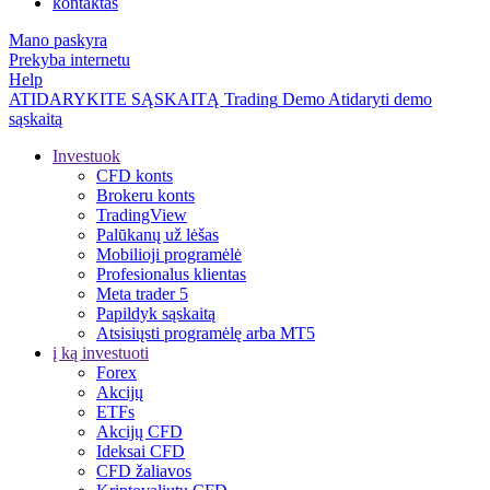
kontaktas
Mano paskyra
Prekyba internetu
Help
ATIDARYKITE SĄSKAITĄ
Trading
Demo
Atidaryti demo
sąskaitą
Investuok
CFD konts
Brokeru konts
TradingView
Palūkanų už lėšas
Mobilioji programėlė
Profesionalus klientas
Meta trader 5
Papildyk sąskaitą
Atsisiųsti programėlę arba MT5
į ką investuoti
Forex
Akcijų
ETFs
Akcijų CFD
Ideksai CFD
CFD žaliavos