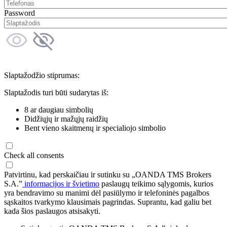
Password
Slaptažodžio stiprumas:
Slaptažodis turi būti sudarytas iš:
8 ar daugiau simbolių
Didžiųjų ir mažųjų raidžių
Bent vieno skaitmenų ir specialiojo simbolio
Check all consents
Patvirtinu, kad perskaičiau ir sutinku su „OANDA TMS Brokers
S.A.”
informacijos ir švietimo
paslaugų teikimo sąlygomis, kurios
yra bendravimo su manimi dėl pasiūlymo ir telefoninės pagalbos
sąskaitos tvarkymo klausimais pagrindas. Suprantu, kad galiu bet
kada šios paslaugos atsisakyti.