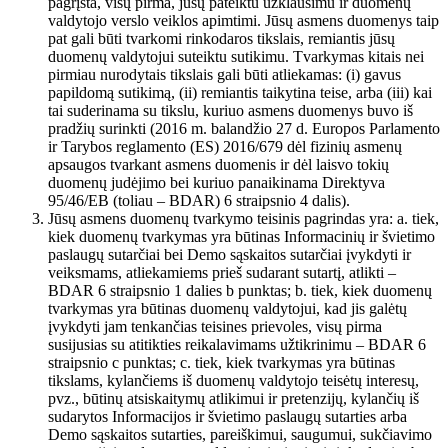
pagrįsta, visų pirma, jūsų pateiktu užklausimu ir duomenų
valdytojo verslo veiklos apimtimi. Jūsų asmens duomenys taip
pat gali būti tvarkomi rinkodaros tikslais, remiantis jūsų
duomenų valdytojui suteiktu sutikimu. Tvarkymas kitais nei
pirmiau nurodytais tikslais gali būti atliekamas: (i) gavus
papildomą sutikimą, (ii) remiantis taikytina teise, arba (iii) kai
tai suderinama su tikslu, kuriuo asmens duomenys buvo iš
pradžių surinkti (2016 m. balandžio 27 d. Europos Parlamento
ir Tarybos reglamento (ES) 2016/679 dėl fizinių asmenų
apsaugos tvarkant asmens duomenis ir dėl laisvo tokių
duomenų judėjimo bei kuriuo panaikinama Direktyva
95/46/EB (toliau – BDAR) 6 straipsnio 4 dalis).
Jūsų asmens duomenų tvarkymo teisinis pagrindas yra: a. tiek,
kiek duomenų tvarkymas yra būtinas Informacinių ir švietimo
paslaugų sutarčiai bei Demo sąskaitos sutarčiai įvykdyti ir
veiksmams, atliekamiems prieš sudarant sutartį, atlikti –
BDAR 6 straipsnio 1 dalies b punktas; b. tiek, kiek duomenų
tvarkymas yra būtinas duomenų valdytojui, kad jis galėtų
įvykdyti jam tenkančias teisines prievoles, visų pirma
susijusias su atitikties reikalavimams užtikrinimu – BDAR 6
straipsnio c punktas; c. tiek, kiek tvarkymas yra būtinas
tikslams, kylančiems iš duomenų valdytojo teisėtų interesų,
pvz., būtinų atsiskaitymų atlikimui ir pretenzijų, kylančių iš
sudarytos Informacijos ir švietimo paslaugų sutarties arba
Demo sąskaitos sutarties, pareiškimui, saugumui, sukčiavimo