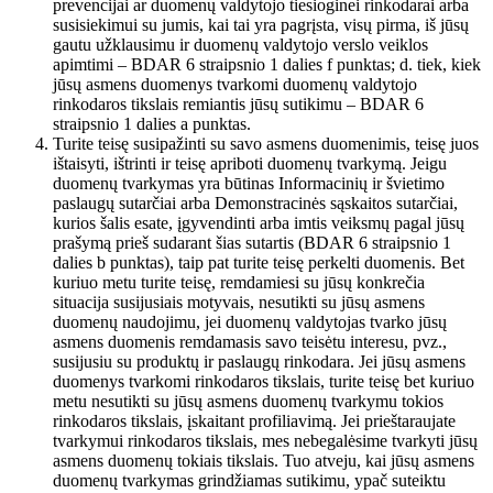
prevencijai ar duomenų valdytojo tiesioginei rinkodarai arba
susisiekimui su jumis, kai tai yra pagrįsta, visų pirma, iš jūsų
gautu užklausimu ir duomenų valdytojo verslo veiklos
apimtimi – BDAR 6 straipsnio 1 dalies f punktas; d. tiek, kiek
jūsų asmens duomenys tvarkomi duomenų valdytojo
rinkodaros tikslais remiantis jūsų sutikimu – BDAR 6
straipsnio 1 dalies a punktas.
Turite teisę susipažinti su savo asmens duomenimis, teisę juos
ištaisyti, ištrinti ir teisę apriboti duomenų tvarkymą. Jeigu
duomenų tvarkymas yra būtinas Informacinių ir švietimo
paslaugų sutarčiai arba Demonstracinės sąskaitos sutarčiai,
kurios šalis esate, įgyvendinti arba imtis veiksmų pagal jūsų
prašymą prieš sudarant šias sutartis (BDAR 6 straipsnio 1
dalies b punktas), taip pat turite teisę perkelti duomenis. Bet
kuriuo metu turite teisę, remdamiesi su jūsų konkrečia
situacija susijusiais motyvais, nesutikti su jūsų asmens
duomenų naudojimu, jei duomenų valdytojas tvarko jūsų
asmens duomenis remdamasis savo teisėtu interesu, pvz.,
susijusiu su produktų ir paslaugų rinkodara. Jei jūsų asmens
duomenys tvarkomi rinkodaros tikslais, turite teisę bet kuriuo
metu nesutikti su jūsų asmens duomenų tvarkymu tokios
rinkodaros tikslais, įskaitant profiliavimą. Jei prieštaraujate
tvarkymui rinkodaros tikslais, mes nebegalėsime tvarkyti jūsų
asmens duomenų tokiais tikslais. Tuo atveju, kai jūsų asmens
duomenų tvarkymas grindžiamas sutikimu, ypač suteiktu