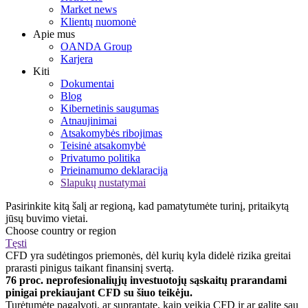
Market news
Klientų nuomonė
Apie mus
OANDA Group
Karjera
Kiti
Dokumentai
Blog
Kibernetinis saugumas
Atnaujinimai
Atsakomybės ribojimas
Teisinė atsakomybė
Privatumo politika
Prieinamumo deklaracija
Slapukų nustatymai
Pasirinkite kitą šalį ar regioną, kad pamatytumėte turinį, pritaikytą
jūsų buvimo vietai.
Choose country or region
Tęsti
CFD yra sudėtingos priemonės, dėl kurių kyla didelė rizika greitai
prarasti pinigus taikant finansinį svertą.
76 proc. neprofesionaliųjų investuotojų sąskaitų prarandami
pinigai prekiaujant CFD su šiuo teikėju.
Turėtumėte pagalvoti, ar suprantate, kaip veikia CFD ir ar galite sau