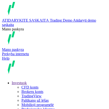
ATIDARYKITE SĄSKAITĄ
Trading
Demo
Atidaryti demo
sąskaitą
Mano paskyra
Mano paskyra
Prekyba internetu
Help
Investuok
CFD konts
Brokeru konts
TradingView
Palūkanų už lėšas
Mobilioji programėlė