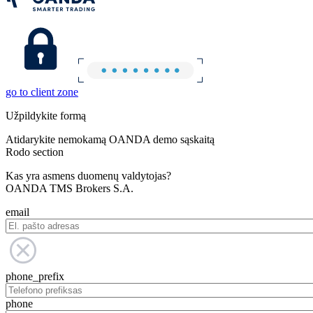
go to client zone
Užpildykite formą
Atidarykite nemokamą OANDA demo sąskaitą
Rodo section
Kas yra asmens duomenų valdytojas?
OANDA TMS Brokers S.A.
email
phone_prefix
phone