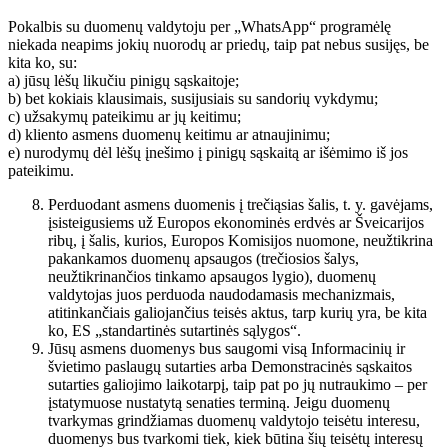
Pokalbis su duomenų valdytoju per „WhatsApp“ programėlę
niekada neapims jokių nuorodų ar priedų, taip pat nebus susijęs, be
kita ko, su:
a) jūsų lėšų likučiu pinigų sąskaitoje;
b) bet kokiais klausimais, susijusiais su sandorių vykdymu;
c) užsakymų pateikimu ar jų keitimu;
d) kliento asmens duomenų keitimu ar atnaujinimu;
e) nurodymų dėl lėšų įnešimo į pinigų sąskaitą ar išėmimo iš jos
pateikimu.
Perduodant asmens duomenis į trečiąsias šalis, t. y. gavėjams,
įsisteigusiems už Europos ekonominės erdvės ar Šveicarijos
ribų, į šalis, kurios, Europos Komisijos nuomone, neužtikrina
pakankamos duomenų apsaugos (trečiosios šalys,
neužtikrinančios tinkamo apsaugos lygio), duomenų
valdytojas juos perduoda naudodamasis mechanizmais,
atitinkančiais galiojančius teisės aktus, tarp kurių yra, be kita
ko, ES „standartinės sutartinės sąlygos“.
Jūsų asmens duomenys bus saugomi visą Informacinių ir
švietimo paslaugų sutarties arba Demonstracinės sąskaitos
sutarties galiojimo laikotarpį, taip pat po jų nutraukimo – per
įstatymuose nustatytą senaties terminą. Jeigu duomenų
tvarkymas grindžiamas duomenų valdytojo teisėtu interesu,
duomenys bus tvarkomi tiek, kiek būtina šių teisėtų interesų