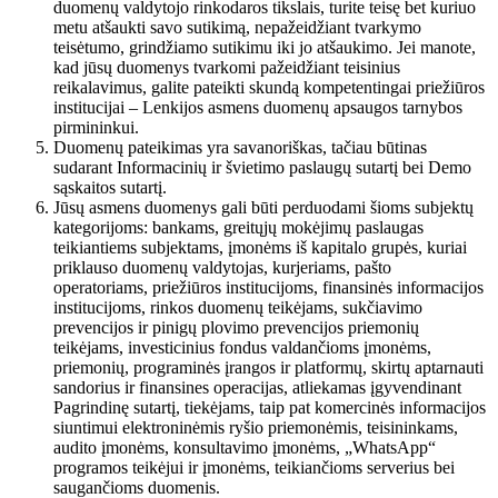
duomenų valdytojo rinkodaros tikslais, turite teisę bet kuriuo
metu atšaukti savo sutikimą, nepažeidžiant tvarkymo
teisėtumo, grindžiamo sutikimu iki jo atšaukimo. Jei manote,
kad jūsų duomenys tvarkomi pažeidžiant teisinius
reikalavimus, galite pateikti skundą kompetentingai priežiūros
institucijai – Lenkijos asmens duomenų apsaugos tarnybos
pirmininkui.
Duomenų pateikimas yra savanoriškas, tačiau būtinas
sudarant Informacinių ir švietimo paslaugų sutartį bei Demo
sąskaitos sutartį.
Jūsų asmens duomenys gali būti perduodami šioms subjektų
kategorijoms: bankams, greitųjų mokėjimų paslaugas
teikiantiems subjektams, įmonėms iš kapitalo grupės, kuriai
priklauso duomenų valdytojas, kurjeriams, pašto
operatoriams, priežiūros institucijoms, finansinės informacijos
institucijoms, rinkos duomenų teikėjams, sukčiavimo
prevencijos ir pinigų plovimo prevencijos priemonių
teikėjams, investicinius fondus valdančioms įmonėms,
priemonių, programinės įrangos ir platformų, skirtų aptarnauti
sandorius ir finansines operacijas, atliekamas įgyvendinant
Pagrindinę sutartį, tiekėjams, taip pat komercinės informacijos
siuntimui elektroninėmis ryšio priemonėmis, teisininkams,
audito įmonėms, konsultavimo įmonėms, „WhatsApp“
programos teikėjui ir įmonėms, teikiančioms serverius bei
saugančioms duomenis.