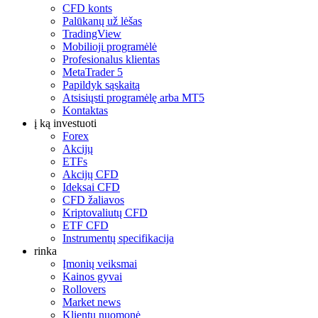
CFD konts
Palūkanų už lėšas
TradingView
Mobilioji programėlė
Profesionalus klientas
MetaTrader 5
Papildyk sąskaitą
Atsisiųsti programėlę arba MT5
Kontaktas
į ką investuoti
Forex
Akcijų
ETFs
Akcijų CFD
Ideksai CFD
CFD žaliavos
Kriptovaliutų CFD
ETF CFD
Instrumentų specifikacija
rinka
Įmonių veiksmai
Kainos gyvai
Rollovers
Market news
Klientų nuomonė