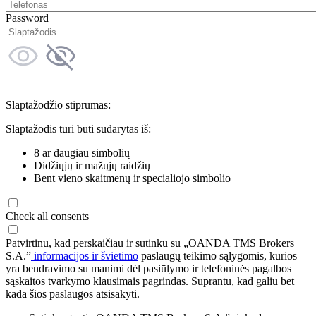
Password
Slaptažodžio stiprumas:
Slaptažodis turi būti sudarytas iš:
8 ar daugiau simbolių
Didžiųjų ir mažųjų raidžių
Bent vieno skaitmenų ir specialiojo simbolio
Check all consents
Patvirtinu, kad perskaičiau ir sutinku su „OANDA TMS Brokers
S.A.”
informacijos ir švietimo
paslaugų teikimo sąlygomis, kurios
yra bendravimo su manimi dėl pasiūlymo ir telefoninės pagalbos
sąskaitos tvarkymo klausimais pagrindas. Suprantu, kad galiu bet
kada šios paslaugos atsisakyti.