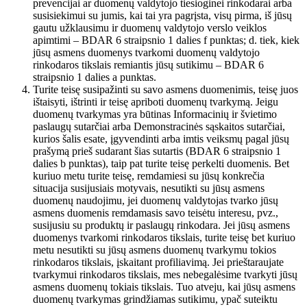
prevencijai ar duomenų valdytojo tiesioginei rinkodarai arba
susisiekimui su jumis, kai tai yra pagrįsta, visų pirma, iš jūsų
gautu užklausimu ir duomenų valdytojo verslo veiklos
apimtimi – BDAR 6 straipsnio 1 dalies f punktas; d. tiek, kiek
jūsų asmens duomenys tvarkomi duomenų valdytojo
rinkodaros tikslais remiantis jūsų sutikimu – BDAR 6
straipsnio 1 dalies a punktas.
Turite teisę susipažinti su savo asmens duomenimis, teisę juos
ištaisyti, ištrinti ir teisę apriboti duomenų tvarkymą. Jeigu
duomenų tvarkymas yra būtinas Informacinių ir švietimo
paslaugų sutarčiai arba Demonstracinės sąskaitos sutarčiai,
kurios šalis esate, įgyvendinti arba imtis veiksmų pagal jūsų
prašymą prieš sudarant šias sutartis (BDAR 6 straipsnio 1
dalies b punktas), taip pat turite teisę perkelti duomenis. Bet
kuriuo metu turite teisę, remdamiesi su jūsų konkrečia
situacija susijusiais motyvais, nesutikti su jūsų asmens
duomenų naudojimu, jei duomenų valdytojas tvarko jūsų
asmens duomenis remdamasis savo teisėtu interesu, pvz.,
susijusiu su produktų ir paslaugų rinkodara. Jei jūsų asmens
duomenys tvarkomi rinkodaros tikslais, turite teisę bet kuriuo
metu nesutikti su jūsų asmens duomenų tvarkymu tokios
rinkodaros tikslais, įskaitant profiliavimą. Jei prieštaraujate
tvarkymui rinkodaros tikslais, mes nebegalėsime tvarkyti jūsų
asmens duomenų tokiais tikslais. Tuo atveju, kai jūsų asmens
duomenų tvarkymas grindžiamas sutikimu, ypač suteiktu