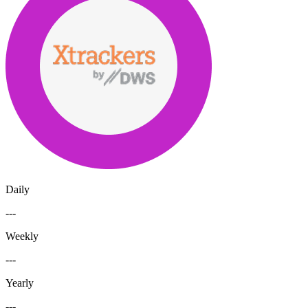
Daily
---
Weekly
---
Yearly
---