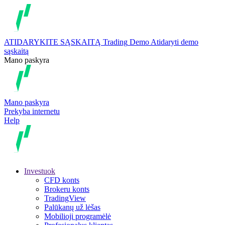
ATIDARYKITE SĄSKAITĄ
Trading
Demo
Atidaryti demo
sąskaitą
Mano paskyra
Mano paskyra
Prekyba internetu
Help
Investuok
CFD konts
Brokeru konts
TradingView
Palūkanų už lėšas
Mobilioji programėlė