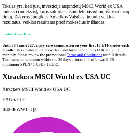
Tikslas yra, kad jūsų investicija atspindėtų MSCI World ex USA
indekso (indeksas), kuris sukurtas atspindėti pasaulinių išsivysčiusių
rinkų, išskyrus Jungtines Amerikos Valstijas, įmonių veiklos
rezultatus, veiklos rezultatus prieš mokesčius ir išlaidas.
Limited-Time Offer:
Until 30 June 2027, enjoy zero commission on your first 10 ETF trades each
month.
This applies to trades with a total turnover of up to EUR 200,000
monthly. Please review the promotional
Terms and Conditions
for full details.
The lowest commission within the 30 days prior to this offer was 0.1%
(minimum 5 PLN / 1 USD / 1 EUR).
Xtrackers MSCI World ex USA UC
Xtrackers MSCI World ex USA UC
EXUS.ETF
IE0006WW1TQ4