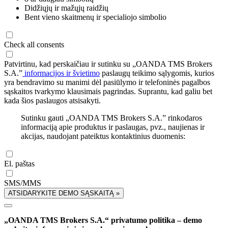
Didžiųjų ir mažųjų raidžių
Bent vieno skaitmenų ir specialiojo simbolio
Check all consents
Patvirtinu, kad perskaičiau ir sutinku su „OANDA TMS Brokers
S.A.”
informacijos ir švietimo
paslaugų teikimo sąlygomis, kurios
yra bendravimo su manimi dėl pasiūlymo ir telefoninės pagalbos
sąskaitos tvarkymo klausimais pagrindas. Suprantu, kad galiu bet
kada šios paslaugos atsisakyti.
Sutinku gauti „OANDA TMS Brokers S.A.” rinkodaros
informaciją apie produktus ir paslaugas, pvz., naujienas ir
akcijas, naudojant pateiktus kontaktinius duomenis:
El. paštas
SMS/MMS
ATSIDARYKITE DEMO SĄSKAITĄ »
„OANDA TMS Brokers S.A.“ privatumo politika – demo