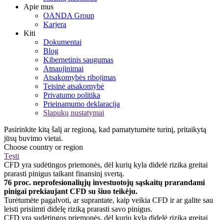
Apie mus
OANDA Group
Karjera
Kiti
Dokumentai
Blog
Kibernetinis saugumas
Atnaujinimai
Atsakomybės ribojimas
Teisinė atsakomybė
Privatumo politika
Prieinamumo deklaracija
Slapukų nustatymai
Pasirinkite kitą šalį ar regioną, kad pamatytumėte turinį, pritaikytą
jūsų buvimo vietai.
Choose country or region
Tęsti
CFD yra sudėtingos priemonės, dėl kurių kyla didelė rizika greitai
prarasti pinigus taikant finansinį svertą.
76 proc. neprofesionaliųjų investuotojų sąskaitų prarandami
pinigai prekiaujant CFD su šiuo teikėju.
Turėtumėte pagalvoti, ar suprantate, kaip veikia CFD ir ar galite sau
leisti prisiimti didelę riziką prarasti savo pinigus.
CFD yra sudėtingos priemonės, dėl kurių kyla didelė rizika greitai