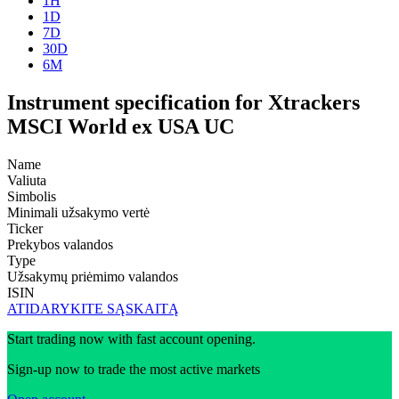
1H
1D
7D
30D
6M
Instrument specification for Xtrackers
MSCI World ex USA UC
Name
Valiuta
Simbolis
Minimali užsakymo vertė
Ticker
Prekybos valandos
Type
Užsakymų priėmimo valandos
ISIN
ATIDARYKITE SĄSKAITĄ
Start trading now with fast account opening.
Sign-up now to trade the most active markets