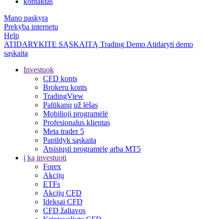
kontaktas
Mano paskyra
Prekyba internetu
Help
ATIDARYKITE SĄSKAITĄ
Trading
Demo
Atidaryti demo
sąskaitą
Investuok
CFD konts
Brokeru konts
TradingView
Palūkanų už lėšas
Mobilioji programėlė
Profesionalus klientas
Meta trader 5
Papildyk sąskaitą
Atsisiųsti programėlę arba MT5
į ką investuoti
Forex
Akcijų
ETFs
Akcijų CFD
Ideksai CFD
CFD žaliavos