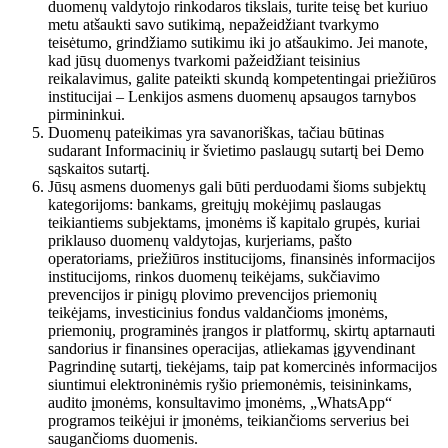
duomenų valdytojo rinkodaros tikslais, turite teisę bet kuriuo
metu atšaukti savo sutikimą, nepažeidžiant tvarkymo
teisėtumo, grindžiamo sutikimu iki jo atšaukimo. Jei manote,
kad jūsų duomenys tvarkomi pažeidžiant teisinius
reikalavimus, galite pateikti skundą kompetentingai priežiūros
institucijai – Lenkijos asmens duomenų apsaugos tarnybos
pirmininkui.
Duomenų pateikimas yra savanoriškas, tačiau būtinas
sudarant Informacinių ir švietimo paslaugų sutartį bei Demo
sąskaitos sutartį.
Jūsų asmens duomenys gali būti perduodami šioms subjektų
kategorijoms: bankams, greitųjų mokėjimų paslaugas
teikiantiems subjektams, įmonėms iš kapitalo grupės, kuriai
priklauso duomenų valdytojas, kurjeriams, pašto
operatoriams, priežiūros institucijoms, finansinės informacijos
institucijoms, rinkos duomenų teikėjams, sukčiavimo
prevencijos ir pinigų plovimo prevencijos priemonių
teikėjams, investicinius fondus valdančioms įmonėms,
priemonių, programinės įrangos ir platformų, skirtų aptarnauti
sandorius ir finansines operacijas, atliekamas įgyvendinant
Pagrindinę sutartį, tiekėjams, taip pat komercinės informacijos
siuntimui elektroninėmis ryšio priemonėmis, teisininkams,
audito įmonėms, konsultavimo įmonėms, „WhatsApp“
programos teikėjui ir įmonėms, teikiančioms serverius bei
saugančioms duomenis.