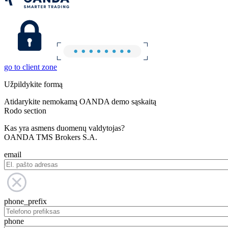
go to client zone
Užpildykite formą
Atidarykite nemokamą OANDA demo sąskaitą
Rodo section
Kas yra asmens duomenų valdytojas?
OANDA TMS Brokers S.A.
email
phone_prefix
phone