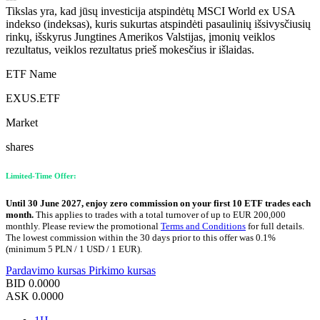
Tikslas yra, kad jūsų investicija atspindėtų MSCI World ex USA
indekso (indeksas), kuris sukurtas atspindėti pasaulinių išsivysčiusių
rinkų, išskyrus Jungtines Amerikos Valstijas, įmonių veiklos
rezultatus, veiklos rezultatus prieš mokesčius ir išlaidas.
ETF Name
EXUS.ETF
Market
shares
Limited-Time Offer:
Until 30 June 2027, enjoy zero commission on your first 10 ETF trades each
month.
This applies to trades with a total turnover of up to EUR 200,000
monthly. Please review the promotional
Terms and Conditions
for full details.
The lowest commission within the 30 days prior to this offer was 0.1%
(minimum 5 PLN / 1 USD / 1 EUR).
Pardavimo kursas
Pirkimo kursas
BID
0.0000
ASK
0.0000