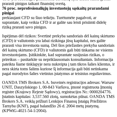
prarasti pinigus taikant finansinį svertą.
76 proc. neprofesionaliųjų investuotojų sąskaitų prarandami
pinigai
prekiaujant CFD su šiuo teikėju. Turėtumėte pagalvoti, ar
suprantate, kaip veikia CFD ir ar galite sau leisti prisiimti didelę
riziką prarasti savo pinigus.
Ispėjimas dėl rizikos: Svertinė prekyba sandoriais dėl kainų skirtumo
(CFD) ir valiutomis yra labai rizikinga jūsų kapitalui, nes galite
prarasti visa investuota sumą. Dėl šios priežasties prekyba sandoriais
dėl kainų skirtumo (CFD) ir valiutomis gali būti tinkama ne visiems
investuotojams. Įsitikinkite, kad suprantate susijusias rizikas, o
prireikus – pasitarkite su nepriklausomais konsultantais. Informacija
pateikta šiame tinklapyje nera nukreipta į tam tikros šalies klientus, ir
nera skirta toms šalims kuriose šį informacija gali būti netinkama
pagal nurodytos šalies vietinius įstatymus ar teisinius reguliavimus.
OANDA TMS Brokers S.A. buveinės registracijos adresas: Warsaw
UNIT, Daszyńskiego 1, 00-843 Varšuva, įmonė registruota Įmonių
registre (Krajowy Rejestr Sądowy), registracijos Nr.: 0000204776.
Įstatinis kapitalas: 3,537.560 zlotų, sumokėtas pilnai. OANDA TMS
Brokers S.A. veiklą prižiuri Lenkijos Finansų Įstaigų Priežiūros
Tarnyba (KNF), pagal balandžio 26 d. 2004 metų įstatymą.
(KPWiG-4021-54-1/2004).