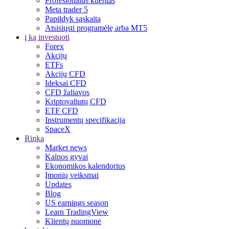
Profesionalus klientas
Meta trader 5
Papildyk sąskaitą
Atsisiųsti programėlę arba MT5
į ką investuoti
Forex
Akcijų
ETFs
Akcijų CFD
Ideksai CFD
CFD žaliavos
Kriptovaliutų CFD
ETF CFD
Instrumentų specifikacija
SpaceX
Rinka
Market news
Kainos gyvai
Ekonomikos kalendorius
Įmonių veiksmai
Updates
Blog
US earnings season
Learn TradingView
Klientų nuomonė