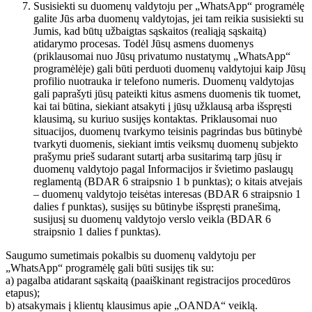
Susisiekti su duomenų valdytoju per „WhatsApp“ programėlę
galite Jūs arba duomenų valdytojas, jei tam reikia susisiekti su
Jumis, kad būtų užbaigtas sąskaitos (realiąją sąskaitą)
atidarymo procesas. Todėl Jūsų asmens duomenys
(priklausomai nuo Jūsų privatumo nustatymų „WhatsApp“
programėlėje) gali būti perduoti duomenų valdytojui kaip Jūsų
profilio nuotrauka ir telefono numeris. Duomenų valdytojas
gali paprašyti jūsų pateikti kitus asmens duomenis tik tuomet,
kai tai būtina, siekiant atsakyti į jūsų užklausą arba išspręsti
klausimą, su kuriuo susijęs kontaktas. Priklausomai nuo
situacijos, duomenų tvarkymo teisinis pagrindas bus būtinybė
tvarkyti duomenis, siekiant imtis veiksmų duomenų subjekto
prašymu prieš sudarant sutartį arba susitarimą tarp jūsų ir
duomenų valdytojo pagal Informacijos ir švietimo paslaugų
reglamentą (BDAR 6 straipsnio 1 b punktas); o kitais atvejais
– duomenų valdytojo teisėtas interesas (BDAR 6 straipsnio 1
dalies f punktas), susijęs su būtinybe išspręsti pranešimą,
susijusį su duomenų valdytojo verslo veikla (BDAR 6
straipsnio 1 dalies f punktas).
Saugumo sumetimais pokalbis su duomenų valdytoju per
„WhatsApp“ programėlę gali būti susijęs tik su:
a) pagalba atidarant sąskaitą (paaiškinant registracijos procedūros
etapus);
b) atsakymais į klientų klausimus apie „OANDA“ veiklą.