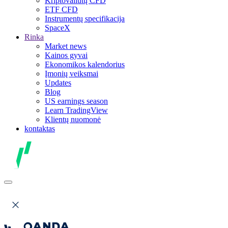
Kriptovaliutų CFD
ETF CFD
Instrumentų specifikacija
SpaceX
Rinka
Market news
Kainos gyvai
Ekonomikos kalendorius
Įmonių veiksmai
Updates
Blog
US earnings season
Learn TradingView
Klientų nuomonė
kontaktas