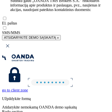
Sutinku gauti „OANDA TMS Brokers S.A.” rinkodaros
informaciją apie produktus ir paslaugas, pvz., naujienas ir
akcijas, naudojant pateiktus kontaktinius duomenis:
El. paštas
SMS/MMS
ATSIDARYKITE DEMO SĄSKAITĄ »
go to client zone
Užpildykite formą
Atidarykite nemokamą OANDA demo sąskaitą
Rodo section