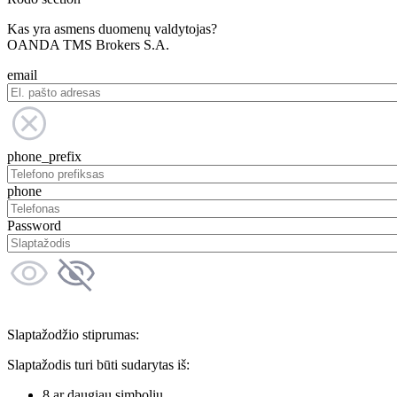
Kas yra asmens duomenų valdytojas?
OANDA TMS Brokers S.A.
email
phone_prefix
phone
Password
Slaptažodžio stiprumas:
Slaptažodis turi būti sudarytas iš:
8 ar daugiau simbolių