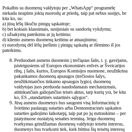
Pokalbis su duomenų valdytoju per „WhatsApp“ programėlę
niekada neapims jokių nuorodų ar priedų, taip pat nebus susijęs, be
kita ko, su:
a) jūsų lėšų likučiu pinigų sąskaitoje;
b) bet kokiais klausimais, susijusiais su sandorių vykdymu;
c) užsakymų pateikimu ar jų keitimu;
d) kliento asmens duomenų keitimu ar atnaujinimu;
e) nurodymų dėl lėšų įnešimo į pinigų sąskaitą ar išėmimo iš jos
pateikimu.
Perduodant asmens duomenis į trečiąsias šalis, t. y. gavėjams,
įsisteigusiems už Europos ekonominės erdvės ar Šveicarijos
ribų, į šalis, kurios, Europos Komisijos nuomone, neužtikrina
pakankamos duomenų apsaugos (trečiosios šalys,
neužtikrinančios tinkamo apsaugos lygio), duomenų
valdytojas juos perduoda naudodamasis mechanizmais,
atitinkančiais galiojančius teisės aktus, tarp kurių yra, be kita
ko, ES „standartinės sutartinės sąlygos“.
Jūsų asmens duomenys bus saugomi visą Informacinių ir
švietimo paslaugų sutarties arba Demonstracinės sąskaitos
sutarties galiojimo laikotarpį, taip pat po jų nutraukimo – per
įstatymuose nustatytą senaties terminą. Jeigu duomenų
tvarkymas grindžiamas duomenų valdytojo teisėtu interesu,
duomenys bus tvarkomi tiek, kiek būtina šių teisėtų interesų