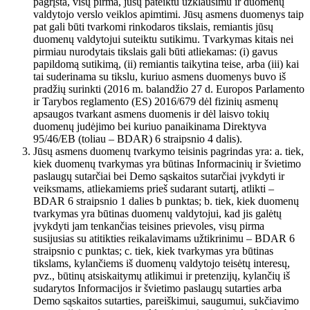
pagrįsta, visų pirma, jūsų pateiktu užklausimu ir duomenų
valdytojo verslo veiklos apimtimi. Jūsų asmens duomenys taip
pat gali būti tvarkomi rinkodaros tikslais, remiantis jūsų
duomenų valdytojui suteiktu sutikimu. Tvarkymas kitais nei
pirmiau nurodytais tikslais gali būti atliekamas: (i) gavus
papildomą sutikimą, (ii) remiantis taikytina teise, arba (iii) kai
tai suderinama su tikslu, kuriuo asmens duomenys buvo iš
pradžių surinkti (2016 m. balandžio 27 d. Europos Parlamento
ir Tarybos reglamento (ES) 2016/679 dėl fizinių asmenų
apsaugos tvarkant asmens duomenis ir dėl laisvo tokių
duomenų judėjimo bei kuriuo panaikinama Direktyva
95/46/EB (toliau – BDAR) 6 straipsnio 4 dalis).
Jūsų asmens duomenų tvarkymo teisinis pagrindas yra: a. tiek,
kiek duomenų tvarkymas yra būtinas Informacinių ir švietimo
paslaugų sutarčiai bei Demo sąskaitos sutarčiai įvykdyti ir
veiksmams, atliekamiems prieš sudarant sutartį, atlikti –
BDAR 6 straipsnio 1 dalies b punktas; b. tiek, kiek duomenų
tvarkymas yra būtinas duomenų valdytojui, kad jis galėtų
įvykdyti jam tenkančias teisines prievoles, visų pirma
susijusias su atitikties reikalavimams užtikrinimu – BDAR 6
straipsnio c punktas; c. tiek, kiek tvarkymas yra būtinas
tikslams, kylančiems iš duomenų valdytojo teisėtų interesų,
pvz., būtinų atsiskaitymų atlikimui ir pretenzijų, kylančių iš
sudarytos Informacijos ir švietimo paslaugų sutarties arba
Demo sąskaitos sutarties, pareiškimui, saugumui, sukčiavimo