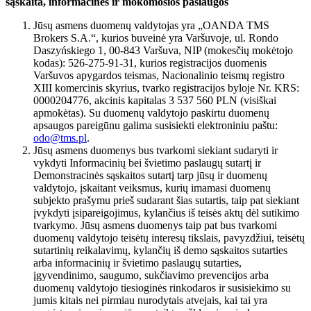
sąskaita, informacinės ir mokomosios paslaugos
Jūsų asmens duomenų valdytojas yra „OANDA TMS
Brokers S.A.“, kurios buveinė yra Varšuvoje, ul. Rondo
Daszyńskiego 1, 00-843 Varšuva, NIP (mokesčių mokėtojo
kodas): 526-275-91-31, kurios registracijos duomenis
Varšuvos apygardos teismas, Nacionalinio teismų registro
XIII komercinis skyrius, tvarko registracijos byloje Nr. KRS:
0000204776, akcinis kapitalas 3 537 560 PLN (visiškai
apmokėtas). Su duomenų valdytojo paskirtu duomenų
apsaugos pareigūnu galima susisiekti elektroniniu paštu:
odo@tms.pl
.
Jūsų asmens duomenys bus tvarkomi siekiant sudaryti ir
vykdyti Informacinių bei švietimo paslaugų sutartį ir
Demonstracinės sąskaitos sutartį tarp jūsų ir duomenų
valdytojo, įskaitant veiksmus, kurių imamasi duomenų
subjekto prašymu prieš sudarant šias sutartis, taip pat siekiant
įvykdyti įsipareigojimus, kylančius iš teisės aktų dėl sutikimo
tvarkymo. Jūsų asmens duomenys taip pat bus tvarkomi
duomenų valdytojo teisėtų interesų tikslais, pavyzdžiui, teisėtų
sutartinių reikalavimų, kylančių iš demo sąskaitos sutarties
arba informacinių ir švietimo paslaugų sutarties,
įgyvendinimo, saugumo, sukčiavimo prevencijos arba
duomenų valdytojo tiesioginės rinkodaros ir susisiekimo su
jumis kitais nei pirmiau nurodytais atvejais, kai tai yra