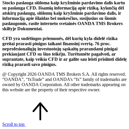
Stocks paslauga siūloma kaip kryžminio pardavimo dalis kartu
su paslauga CFD. Išsamią informaciją apie riziką, kylančią dėl
atskirų paslaugų, siūlomų kaip kryžminio pardavimo dalis, ir
informaciją apie išlaidas bei mokesčius, susijusius su šiomis
paslaugomis, rasite interneto svetainės OANDA TMS Brokers
skiltyje Dokumentai.
CFD yra sudėtingos priemonės, dėl kurių kyla didelė rizika
greitai prarasti pinigus taikant finansinį svertą. 76 proc.
neprofesionaliųjų investuotojų sąskaitų prarandami pinigai
prekiaujant CFD su šiuo teikėju. Turėtumėte pagalvoti, ar
suprantate, kaip veikia CFD ir ar galite sau leisti prisiimti didelę
riziką prarasti savo pinigus.
@ Copyright 2026 OANDA TMS Brokers S.A. All rights reserved.
“OANDA”, “fxTrade” and OANDA’s “fx” family of trademarks are
owned by OANDA Corporation. All other trademarks appearing on
this website are the property of their respective owner.
Scroll to top