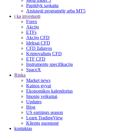
Meta trader 5
Papildyk sąskaitą
Atsisiųsti programėlę arba MT5
į ką investuoti
Forex
Akcijų
ETFs
Akcijų CFD
Ideksai CFD
CFD žaliavos
Kriptovaliutų CFD
ETF CFD
Instrumentų specifikacija
SpaceX
Rinka
Market news
Kainos gyvai
Ekonomikos kalendorius
Įmonių veiksmai
Updates
Blog
US earnings season
Learn TradingView
Klientų nuomonė
kontaktas