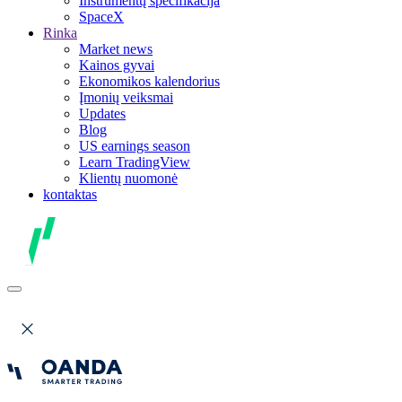
Instrumentų specifikacija
SpaceX
Rinka
Market news
Kainos gyvai
Ekonomikos kalendorius
Įmonių veiksmai
Updates
Blog
US earnings season
Learn TradingView
Klientų nuomonė
kontaktas