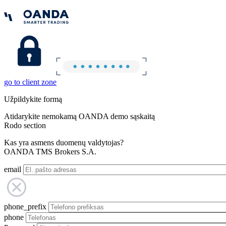
go to client zone
Užpildykite formą
Atidarykite nemokamą OANDA demo sąskaitą
Rodo section
Kas yra asmens duomenų valdytojas?
OANDA TMS Brokers S.A.
email
phone_prefix
phone