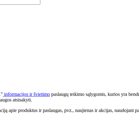
.”
informacijos ir švietimo
paslaugų teikimo sąlygomis, kurios yra bendr
augos atsisakyti.
apie produktus ir paslaugas, pvz., naujienas ir akcijas, naudojant pa