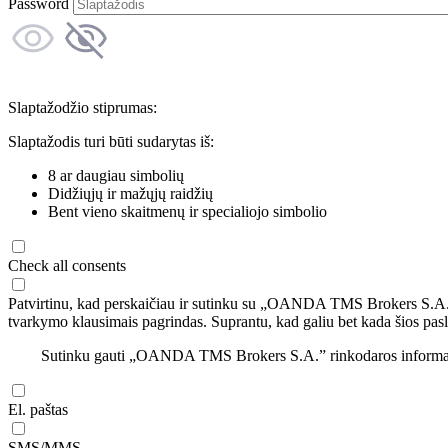
Password
Slaptažodžio stiprumas:
Slaptažodis turi būti sudarytas iš:
8 ar daugiau simbolių
Didžiųjų ir mažųjų raidžių
Bent vieno skaitmenų ir specialiojo simbolio
Check all consents
Patvirtinu, kad perskaičiau ir sutinku su „OANDA TMS Brokers S.A
tvarkymo klausimais pagrindas. Suprantu, kad galiu bet kada šios pasl
Sutinku gauti „OANDA TMS Brokers S.A.” rinkodaros informaciją 
El. paštas
SMS/MMS