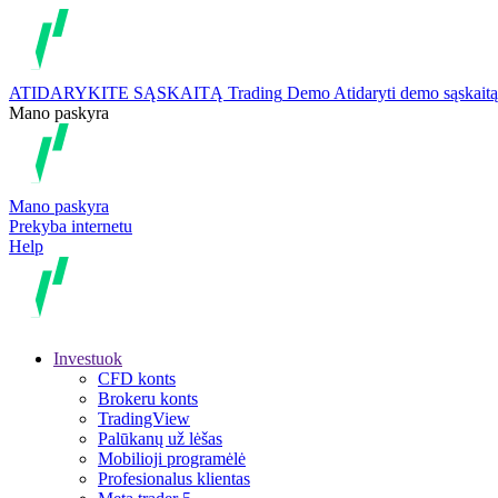
ATIDARYKITE SĄSKAITĄ
Trading
Demo
Atidaryti demo sąskaitą
Mano paskyra
Mano paskyra
Prekyba internetu
Help
Investuok
CFD konts
Brokeru konts
TradingView
Palūkanų už lėšas
Mobilioji programėlė
Profesionalus klientas