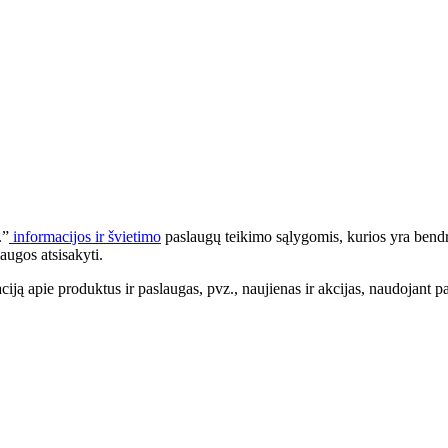
.”
informacijos ir švietimo
paslaugų teikimo sąlygomis, kurios yra bendr
augos atsisakyti.
apie produktus ir paslaugas, pvz., naujienas ir akcijas, naudojant pa