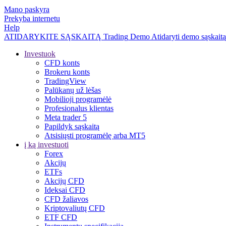
Mano paskyra
Prekyba internetu
Help
ATIDARYKITE SĄSKAITĄ
Trading
Demo
Atidaryti demo sąskaitą
Investuok
CFD konts
Brokeru konts
TradingView
Palūkanų už lėšas
Mobilioji programėlė
Profesionalus klientas
Meta trader 5
Papildyk sąskaitą
Atsisiųsti programėlę arba MT5
į ką investuoti
Forex
Akcijų
ETFs
Akcijų CFD
Ideksai CFD
CFD žaliavos
Kriptovaliutų CFD
ETF CFD