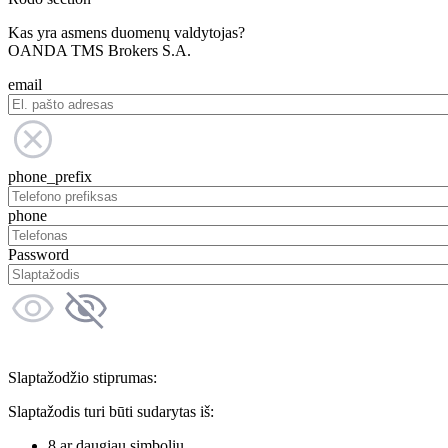
Kas yra asmens duomenų valdytojas?
OANDA TMS Brokers S.A.
email
phone_prefix
phone
Password
Slaptažodžio stiprumas:
Slaptažodis turi būti sudarytas iš:
8 ar daugiau simbolių