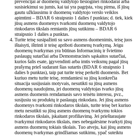
prevencijai ar duomenų valdytojo tiesioginei rinkodarai arba
susisiekimui su jumis, kai tai yra pagrįsta, visų pirma, iš jūsų
gautu užklausimu ir duomenų valdytojo verslo veiklos
apimtimi – BDAR 6 straipsnio 1 dalies f punktas; d. tiek, kiek
jūsų asmens duomenys tvarkomi duomenų valdytojo
rinkodaros tikslais remiantis jūsų sutikimu – BDAR 6
straipsnio 1 dalies a punktas.
Turite teisę susipažinti su savo asmens duomenimis, teisę juos
ištaisyti, ištrinti ir teisę apriboti duomenų tvarkymą. Jeigu
duomenų tvarkymas yra būtinas Informacinių ir švietimo
paslaugų sutarčiai arba Demonstracinės sąskaitos sutarčiai,
kurios šalis esate, įgyvendinti arba imtis veiksmų pagal jūsų
prašymą prieš sudarant šias sutartis (BDAR 6 straipsnio 1
dalies b punktas), taip pat turite teisę perkelti duomenis. Bet
kuriuo metu turite teisę, remdamiesi su jūsų konkrečia
situacija susijusiais motyvais, nesutikti su jūsų asmens
duomenų naudojimu, jei duomenų valdytojas tvarko jūsų
asmens duomenis remdamasis savo teisėtu interesu, pvz.,
susijusiu su produktų ir paslaugų rinkodara. Jei jūsų asmens
duomenys tvarkomi rinkodaros tikslais, turite teisę bet kuriuo
metu nesutikti su jūsų asmens duomenų tvarkymu tokios
rinkodaros tikslais, įskaitant profiliavimą. Jei prieštaraujate
tvarkymui rinkodaros tikslais, mes nebegalėsime tvarkyti jūsų
asmens duomenų tokiais tikslais. Tuo atveju, kai jūsų asmens
duomenų tvarkymas grindžiamas sutikimu, ypač suteiktu