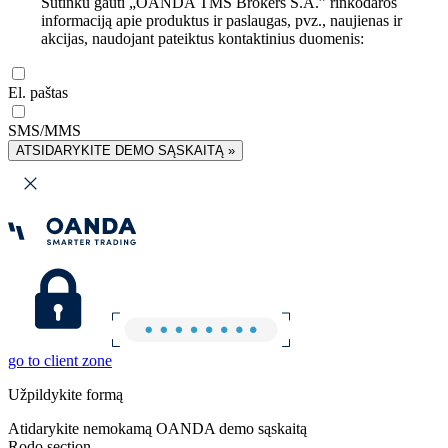
Sutinku gauti „OANDA TMS Brokers S.A.” rinkodaros
informaciją apie produktus ir paslaugas, pvz., naujienas ir
akcijas, naudojant pateiktus kontaktinius duomenis:
El. paštas
SMS/MMS
ATSIDARYKITE DEMO SĄSKAITĄ »
go to client zone
Užpildykite formą
Atidarykite nemokamą OANDA demo sąskaitą
Rodo section