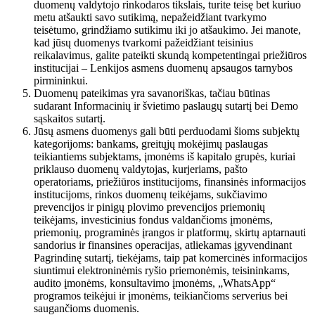
duomenų valdytojo rinkodaros tikslais, turite teisę bet kuriuo
metu atšaukti savo sutikimą, nepažeidžiant tvarkymo
teisėtumo, grindžiamo sutikimu iki jo atšaukimo. Jei manote,
kad jūsų duomenys tvarkomi pažeidžiant teisinius
reikalavimus, galite pateikti skundą kompetentingai priežiūros
institucijai – Lenkijos asmens duomenų apsaugos tarnybos
pirmininkui.
Duomenų pateikimas yra savanoriškas, tačiau būtinas
sudarant Informacinių ir švietimo paslaugų sutartį bei Demo
sąskaitos sutartį.
Jūsų asmens duomenys gali būti perduodami šioms subjektų
kategorijoms: bankams, greitųjų mokėjimų paslaugas
teikiantiems subjektams, įmonėms iš kapitalo grupės, kuriai
priklauso duomenų valdytojas, kurjeriams, pašto
operatoriams, priežiūros institucijoms, finansinės informacijos
institucijoms, rinkos duomenų teikėjams, sukčiavimo
prevencijos ir pinigų plovimo prevencijos priemonių
teikėjams, investicinius fondus valdančioms įmonėms,
priemonių, programinės įrangos ir platformų, skirtų aptarnauti
sandorius ir finansines operacijas, atliekamas įgyvendinant
Pagrindinę sutartį, tiekėjams, taip pat komercinės informacijos
siuntimui elektroninėmis ryšio priemonėmis, teisininkams,
audito įmonėms, konsultavimo įmonėms, „WhatsApp“
programos teikėjui ir įmonėms, teikiančioms serverius bei
saugančioms duomenis.