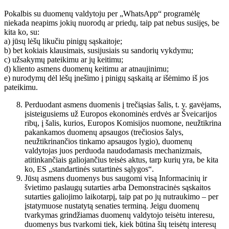
Pokalbis su duomenų valdytoju per „WhatsApp“ programėlę
niekada neapims jokių nuorodų ar priedų, taip pat nebus susijęs, be
kita ko, su:
a) jūsų lėšų likučiu pinigų sąskaitoje;
b) bet kokiais klausimais, susijusiais su sandorių vykdymu;
c) užsakymų pateikimu ar jų keitimu;
d) kliento asmens duomenų keitimu ar atnaujinimu;
e) nurodymų dėl lėšų įnešimo į pinigų sąskaitą ar išėmimo iš jos
pateikimu.
Perduodant asmens duomenis į trečiąsias šalis, t. y. gavėjams,
įsisteigusiems už Europos ekonominės erdvės ar Šveicarijos
ribų, į šalis, kurios, Europos Komisijos nuomone, neužtikrina
pakankamos duomenų apsaugos (trečiosios šalys,
neužtikrinančios tinkamo apsaugos lygio), duomenų
valdytojas juos perduoda naudodamasis mechanizmais,
atitinkančiais galiojančius teisės aktus, tarp kurių yra, be kita
ko, ES „standartinės sutartinės sąlygos“.
Jūsų asmens duomenys bus saugomi visą Informacinių ir
švietimo paslaugų sutarties arba Demonstracinės sąskaitos
sutarties galiojimo laikotarpį, taip pat po jų nutraukimo – per
įstatymuose nustatytą senaties terminą. Jeigu duomenų
tvarkymas grindžiamas duomenų valdytojo teisėtu interesu,
duomenys bus tvarkomi tiek, kiek būtina šių teisėtų interesų