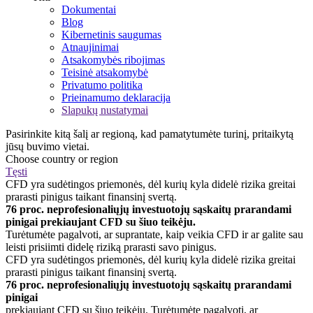
Dokumentai
Blog
Kibernetinis saugumas
Atnaujinimai
Atsakomybės ribojimas
Teisinė atsakomybė
Privatumo politika
Prieinamumo deklaracija
Slapukų nustatymai
Pasirinkite kitą šalį ar regioną, kad pamatytumėte turinį, pritaikytą
jūsų buvimo vietai.
Choose country or region
Tęsti
CFD yra sudėtingos priemonės, dėl kurių kyla didelė rizika greitai
prarasti pinigus taikant finansinį svertą.
76 proc. neprofesionaliųjų investuotojų sąskaitų prarandami
pinigai prekiaujant CFD su šiuo teikėju.
Turėtumėte pagalvoti, ar suprantate, kaip veikia CFD ir ar galite sau
leisti prisiimti didelę riziką prarasti savo pinigus.
CFD yra sudėtingos priemonės, dėl kurių kyla didelė rizika greitai
prarasti pinigus taikant finansinį svertą.
76 proc. neprofesionaliųjų investuotojų sąskaitų prarandami
pinigai
prekiaujant CFD su šiuo teikėju. Turėtumėte pagalvoti, ar