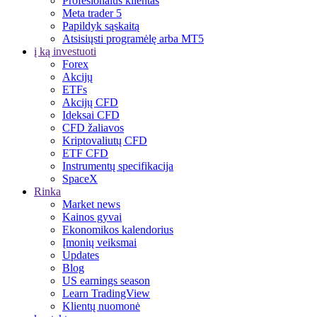
Profesionalus klientas
Meta trader 5
Papildyk sąskaitą
Atsisiųsti programėlę arba MT5
į ką investuoti
Forex
Akcijų
ETFs
Akcijų CFD
Ideksai CFD
CFD žaliavos
Kriptovaliutų CFD
ETF CFD
Instrumentų specifikacija
SpaceX
Rinka
Market news
Kainos gyvai
Ekonomikos kalendorius
Įmonių veiksmai
Updates
Blog
US earnings season
Learn TradingView
Klientų nuomonė