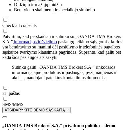
Didžiųjų ir mažųjų raidžių
Bent vieno skaitmenų ir specialiojo simbolio
Check all consents
Patvirtinu, kad perskaičiau ir sutinku su „OANDA TMS Brokers
S.A.”
informacijos ir švietimo
paslaugų teikimo sąlygomis, kurios
yra bendravimo su manimi dėl pasiūlymo ir telefoninės pagalbos
sąskaitos tvarkymo klausimais pagrindas. Suprantu, kad galiu bet
kada šios paslaugos atsisakyti.
Sutinku gauti „OANDA TMS Brokers S.A.” rinkodaros
informaciją apie produktus ir paslaugas, pvz., naujienas ir
akcijas, naudojant pateiktus kontaktinius duomenis:
El. paštas
SMS/MMS
ATSIDARYKITE DEMO SĄSKAITĄ »
„OANDA TMS Brokers S.A.“ privatumo politika – demo