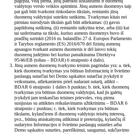
pagrįsta, visų pirma, jūsų pateiktu užklausimu ir duomenų
valdytojo verslo veiklos apimtimi. Jūsų asmens duomenys taip
pat gali būti tvarkomi rinkodaros tikslais, remiantis jūsų
duomenų valdytojui suteiktu sutikimu. Tvarkymas kitais nei
pirmiau nurodytais tikslais gali būti atliekamas: (i) gavus
papildomą sutikimą, (ii) remiantis taikytina teise, arba (iii) kai
tai suderinama su tikslu, kuriuo asmens duomenys buvo iš
pradžių surinkti (2016 m. balandžio 27 d. Europos Parlamento
ir Tarybos reglamento (ES) 2016/679 dėl fizinių asmenų
apsaugos tvarkant asmens duomenis ir dėl laisvo tokių
duomenų judėjimo bei kuriuo panaikinama Direktyva
95/46/EB (toliau – BDAR) 6 straipsnio 4 dalis).
Jūsų asmens duomenų tvarkymo teisinis pagrindas yra: a. tiek,
kiek duomenų tvarkymas yra būtinas Informacinių ir švietimo
paslaugų sutarčiai bei Demo sąskaitos sutarčiai įvykdyti ir
veiksmams, atliekamiems prieš sudarant sutartį, atlikti –
BDAR 6 straipsnio 1 dalies b punktas; b. tiek, kiek duomenų
tvarkymas yra būtinas duomenų valdytojui, kad jis galėtų
įvykdyti jam tenkančias teisines prievoles, visų pirma
susijusias su atitikties reikalavimams užtikrinimu – BDAR 6
straipsnio c punktas; c. tiek, kiek tvarkymas yra būtinas
tikslams, kylančiems iš duomenų valdytojo teisėtų interesų,
pvz., būtinų atsiskaitymų atlikimui ir pretenzijų, kylančių iš
sudarytos Informacijos ir švietimo paslaugų sutarties arba
Demo sąskaitos sutarties, pareiškimui, saugumui, sukčiavimo