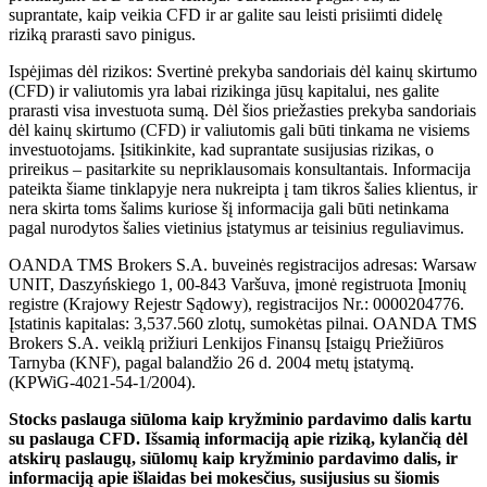
suprantate, kaip veikia CFD ir ar galite sau leisti prisiimti didelę
riziką prarasti savo pinigus.
Ispėjimas dėl rizikos: Svertinė prekyba sandoriais dėl kainų skirtumo
(CFD) ir valiutomis yra labai rizikinga jūsų kapitalui, nes galite
prarasti visa investuota sumą. Dėl šios priežasties prekyba sandoriais
dėl kainų skirtumo (CFD) ir valiutomis gali būti tinkama ne visiems
investuotojams. Įsitikinkite, kad suprantate susijusias rizikas, o
prireikus – pasitarkite su nepriklausomais konsultantais. Informacija
pateikta šiame tinklapyje nera nukreipta į tam tikros šalies klientus, ir
nera skirta toms šalims kuriose šį informacija gali būti netinkama
pagal nurodytos šalies vietinius įstatymus ar teisinius reguliavimus.
OANDA TMS Brokers S.A. buveinės registracijos adresas: Warsaw
UNIT, Daszyńskiego 1, 00-843 Varšuva, įmonė registruota Įmonių
registre (Krajowy Rejestr Sądowy), registracijos Nr.: 0000204776.
Įstatinis kapitalas: 3,537.560 zlotų, sumokėtas pilnai. OANDA TMS
Brokers S.A. veiklą prižiuri Lenkijos Finansų Įstaigų Priežiūros
Tarnyba (KNF), pagal balandžio 26 d. 2004 metų įstatymą.
(KPWiG-4021-54-1/2004).
Stocks paslauga siūloma kaip kryžminio pardavimo dalis kartu
su paslauga CFD. Išsamią informaciją apie riziką, kylančią dėl
atskirų paslaugų, siūlomų kaip kryžminio pardavimo dalis, ir
informaciją apie išlaidas bei mokesčius, susijusius su šiomis