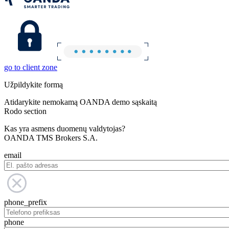
go to client zone
Užpildykite formą
Atidarykite nemokamą OANDA demo sąskaitą
Rodo section
Kas yra asmens duomenų valdytojas?
OANDA TMS Brokers S.A.
email
phone_prefix
phone