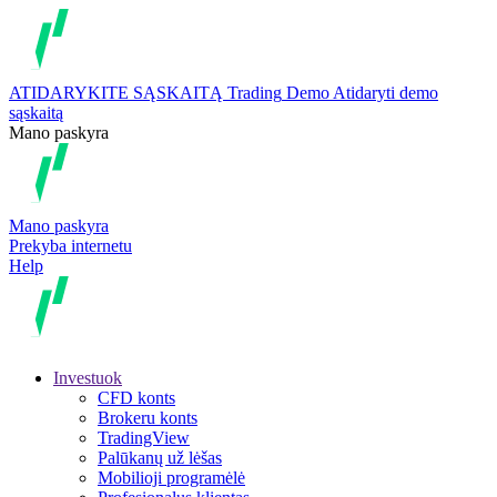
ATIDARYKITE SĄSKAITĄ
Trading
Demo
Atidaryti demo
sąskaitą
Mano paskyra
Mano paskyra
Prekyba internetu
Help
Investuok
CFD konts
Brokeru konts
TradingView
Palūkanų už lėšas
Mobilioji programėlė