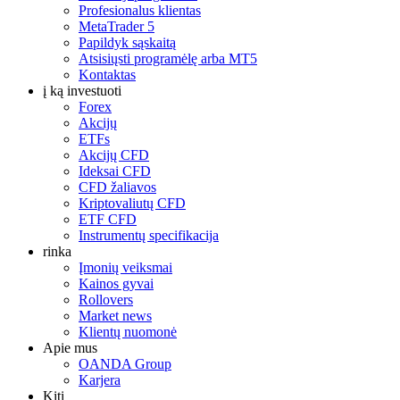
Profesionalus klientas
MetaTrader 5
Papildyk sąskaitą
Atsisiųsti programėlę arba MT5
Kontaktas
į ką investuoti
Forex
Akcijų
ETFs
Akcijų CFD
Ideksai CFD
CFD žaliavos
Kriptovaliutų CFD
ETF CFD
Instrumentų specifikacija
rinka
Įmonių veiksmai
Kainos gyvai
Rollovers
Market news
Klientų nuomonė
Apie mus
OANDA Group
Karjera
Kiti