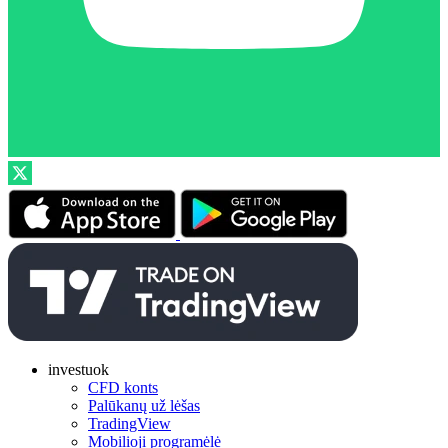
investuok
CFD konts
Palūkanų už lėšas
TradingView
Mobilioji programėlė