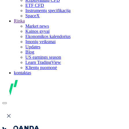
Kriptovaliutų CFD
ETF CFD
Instrumentų specifikacija
SpaceX
Rinka
Market news
Kainos gyvai
Ekonomikos kalendorius
Įmonių veiksmai
Updates
Blog
US earnings season
Learn TradingView
Klientų nuomonė
kontaktas