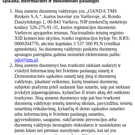
sąskaita, informacinės ir mokomosios paslaugos
Jūsų asmens duomenų valdytojas yra „OANDA TMS
Brokers S.A.“, kurios buveinė yra Varšuvoje, ul. Rondo
Daszyńskiego 1, 00-843 Varšuva, NIP (mokesčių mokėtojo
kodas): 526-275-91-31, kurios registracijos duomenis
Varšuvos apygardos teismas, Nacionalinio teismų registro
XIII komercinis skyrius, tvarko registracijos byloje Nr. KRS:
0000204776, akcinis kapitalas 3 537 560 PLN (visiškai
apmokėtas). Su duomenų valdytojo paskirtu duomenų
apsaugos pareigūnu galima susisiekti elektroniniu paštu:
odo@tms.pl
.
Jūsų asmens duomenys bus tvarkomi siekiant sudaryti ir
vykdyti Informacinių bei švietimo paslaugų sutartį ir
Demonstracinės sąskaitos sutartį tarp jūsų ir duomenų
valdytojo, įskaitant veiksmus, kurių imamasi duomenų
subjekto prašymu prieš sudarant šias sutartis, taip pat siekiant
įvykdyti įsipareigojimus, kylančius iš teisės aktų dėl sutikimo
tvarkymo. Jūsų asmens duomenys taip pat bus tvarkomi
duomenų valdytojo teisėtų interesų tikslais, pavyzdžiui, teisėtų
sutartinių reikalavimų, kylančių iš demo sąskaitos sutarties
arba informacinių ir švietimo paslaugų sutarties,
įgyvendinimo, saugumo, sukčiavimo prevencijos arba
duomenų valdytojo tiesioginės rinkodaros ir susisiekimo su
jumis kitais nei pirmiau nurodytais atvejais, kai tai yra