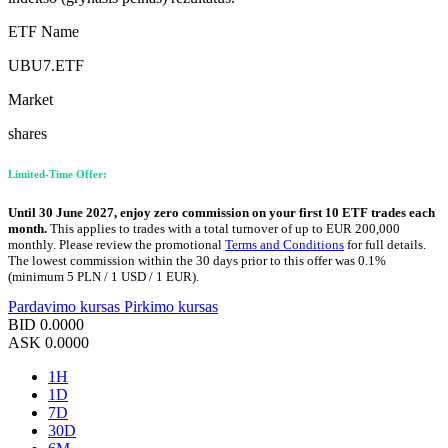
ETF Name
UBU7.ETF
Market
shares
Limited-Time Offer:
Until 30 June 2027, enjoy zero commission on your first 10 ETF trades each
month.
This applies to trades with a total turnover of up to EUR 200,000
monthly. Please review the promotional
Terms and Conditions
for full details.
The lowest commission within the 30 days prior to this offer was 0.1%
(minimum 5 PLN / 1 USD / 1 EUR).
Pardavimo kursas
Pirkimo kursas
BID
0.0000
ASK
0.0000
1H
1D
7D
30D