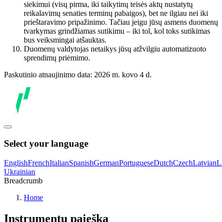
siekimui (visų pirma, iki taikytinų teisės aktų nustatytų
reikalavimų senaties terminų pabaigos), bet ne ilgiau nei iki
prieštaravimo pripažinimo. Tačiau jeigu jūsų asmens duomenų
tvarkymas grindžiamas sutikimu – iki tol, kol toks sutikimas
bus veiksmingai atšauktas.
Duomenų valdytojas netaikys jūsų atžvilgiu automatizuoto
sprendimų priėmimo.
Paskutinio atnaujinimo data: 2026 m. kovo 4 d.
Select your language
English
French
Italian
Spanish
German
Portuguese
Dutch
Czech
Latvian
L
Ukrainian
Breadcrumb
Home
Instrumentų paieška