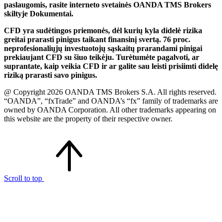
paslaugomis, rasite interneto svetainės OANDA TMS Brokers
skiltyje Dokumentai.
CFD yra sudėtingos priemonės, dėl kurių kyla didelė rizika
greitai prarasti pinigus taikant finansinį svertą. 76 proc.
neprofesionaliųjų investuotojų sąskaitų prarandami pinigai
prekiaujant CFD su šiuo teikėju. Turėtumėte pagalvoti, ar
suprantate, kaip veikia CFD ir ar galite sau leisti prisiimti didelę
riziką prarasti savo pinigus.
@ Copyright 2026 OANDA TMS Brokers S.A. All rights reserved.
“OANDA”, “fxTrade” and OANDA’s “fx” family of trademarks are
owned by OANDA Corporation. All other trademarks appearing on
this website are the property of their respective owner.
Scroll to top