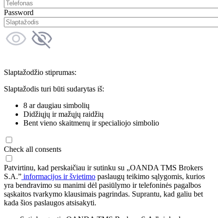
Password
Slaptažodžio stiprumas:
Slaptažodis turi būti sudarytas iš:
8 ar daugiau simbolių
Didžiųjų ir mažųjų raidžių
Bent vieno skaitmenų ir specialiojo simbolio
Check all consents
Patvirtinu, kad perskaičiau ir sutinku su „OANDA TMS Brokers
S.A.”
informacijos ir švietimo
paslaugų teikimo sąlygomis, kurios
yra bendravimo su manimi dėl pasiūlymo ir telefoninės pagalbos
sąskaitos tvarkymo klausimais pagrindas. Suprantu, kad galiu bet
kada šios paslaugos atsisakyti.