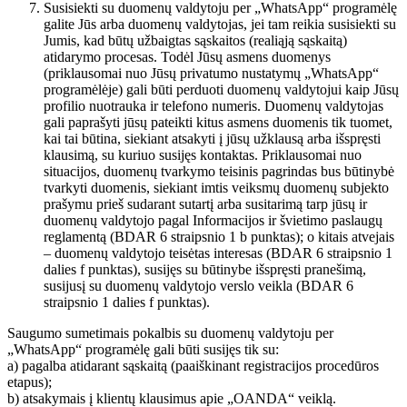
Susisiekti su duomenų valdytoju per „WhatsApp“ programėlę
galite Jūs arba duomenų valdytojas, jei tam reikia susisiekti su
Jumis, kad būtų užbaigtas sąskaitos (realiąją sąskaitą)
atidarymo procesas. Todėl Jūsų asmens duomenys
(priklausomai nuo Jūsų privatumo nustatymų „WhatsApp“
programėlėje) gali būti perduoti duomenų valdytojui kaip Jūsų
profilio nuotrauka ir telefono numeris. Duomenų valdytojas
gali paprašyti jūsų pateikti kitus asmens duomenis tik tuomet,
kai tai būtina, siekiant atsakyti į jūsų užklausą arba išspręsti
klausimą, su kuriuo susijęs kontaktas. Priklausomai nuo
situacijos, duomenų tvarkymo teisinis pagrindas bus būtinybė
tvarkyti duomenis, siekiant imtis veiksmų duomenų subjekto
prašymu prieš sudarant sutartį arba susitarimą tarp jūsų ir
duomenų valdytojo pagal Informacijos ir švietimo paslaugų
reglamentą (BDAR 6 straipsnio 1 b punktas); o kitais atvejais
– duomenų valdytojo teisėtas interesas (BDAR 6 straipsnio 1
dalies f punktas), susijęs su būtinybe išspręsti pranešimą,
susijusį su duomenų valdytojo verslo veikla (BDAR 6
straipsnio 1 dalies f punktas).
Saugumo sumetimais pokalbis su duomenų valdytoju per
„WhatsApp“ programėlę gali būti susijęs tik su:
a) pagalba atidarant sąskaitą (paaiškinant registracijos procedūros
etapus);
b) atsakymais į klientų klausimus apie „OANDA“ veiklą.