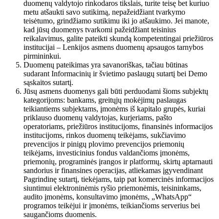
duomenų valdytojo rinkodaros tikslais, turite teisę bet kuriuo
metu atšaukti savo sutikimą, nepažeidžiant tvarkymo
teisėtumo, grindžiamo sutikimu iki jo atšaukimo. Jei manote,
kad jūsų duomenys tvarkomi pažeidžiant teisinius
reikalavimus, galite pateikti skundą kompetentingai priežiūros
institucijai – Lenkijos asmens duomenų apsaugos tarnybos
pirmininkui.
Duomenų pateikimas yra savanoriškas, tačiau būtinas
sudarant Informacinių ir švietimo paslaugų sutartį bei Demo
sąskaitos sutartį.
Jūsų asmens duomenys gali būti perduodami šioms subjektų
kategorijoms: bankams, greitųjų mokėjimų paslaugas
teikiantiems subjektams, įmonėms iš kapitalo grupės, kuriai
priklauso duomenų valdytojas, kurjeriams, pašto
operatoriams, priežiūros institucijoms, finansinės informacijos
institucijoms, rinkos duomenų teikėjams, sukčiavimo
prevencijos ir pinigų plovimo prevencijos priemonių
teikėjams, investicinius fondus valdančioms įmonėms,
priemonių, programinės įrangos ir platformų, skirtų aptarnauti
sandorius ir finansines operacijas, atliekamas įgyvendinant
Pagrindinę sutartį, tiekėjams, taip pat komercinės informacijos
siuntimui elektroninėmis ryšio priemonėmis, teisininkams,
audito įmonėms, konsultavimo įmonėms, „WhatsApp“
programos teikėjui ir įmonėms, teikiančioms serverius bei
saugančioms duomenis.