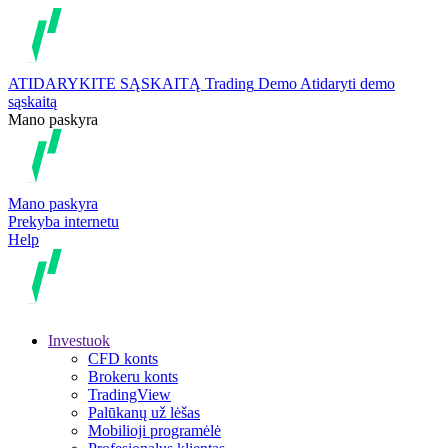
ATIDARYKITE SĄSKAITĄ
Trading
Demo
Atidaryti demo
sąskaitą
Mano paskyra
Mano paskyra
Prekyba internetu
Help
Investuok
CFD konts
Brokeru konts
TradingView
Palūkanų už lėšas
Mobilioji programėlė