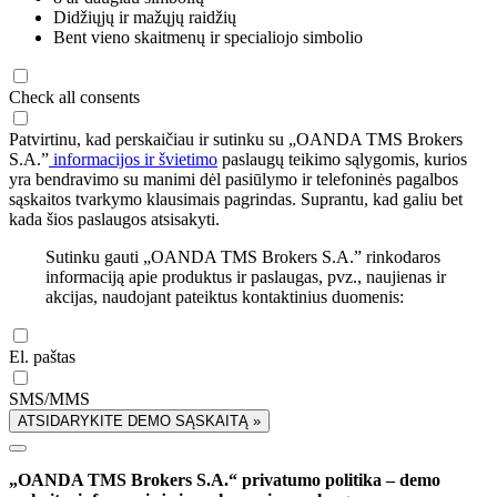
Didžiųjų ir mažųjų raidžių
Bent vieno skaitmenų ir specialiojo simbolio
Check all consents
Patvirtinu, kad perskaičiau ir sutinku su „OANDA TMS Brokers
S.A.”
informacijos ir švietimo
paslaugų teikimo sąlygomis, kurios
yra bendravimo su manimi dėl pasiūlymo ir telefoninės pagalbos
sąskaitos tvarkymo klausimais pagrindas. Suprantu, kad galiu bet
kada šios paslaugos atsisakyti.
Sutinku gauti „OANDA TMS Brokers S.A.” rinkodaros
informaciją apie produktus ir paslaugas, pvz., naujienas ir
akcijas, naudojant pateiktus kontaktinius duomenis:
El. paštas
SMS/MMS
ATSIDARYKITE DEMO SĄSKAITĄ »
„OANDA TMS Brokers S.A.“ privatumo politika – demo