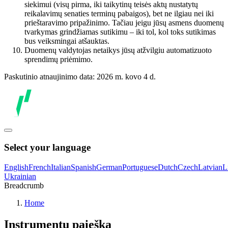
siekimui (visų pirma, iki taikytinų teisės aktų nustatytų
reikalavimų senaties terminų pabaigos), bet ne ilgiau nei iki
prieštaravimo pripažinimo. Tačiau jeigu jūsų asmens duomenų
tvarkymas grindžiamas sutikimu – iki tol, kol toks sutikimas
bus veiksmingai atšauktas.
Duomenų valdytojas netaikys jūsų atžvilgiu automatizuoto
sprendimų priėmimo.
Paskutinio atnaujinimo data: 2026 m. kovo 4 d.
Select your language
English
French
Italian
Spanish
German
Portuguese
Dutch
Czech
Latvian
L
Ukrainian
Breadcrumb
Home
Instrumentų paieška