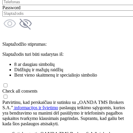
Password
Slaptažodžio stiprumas:
Slaptažodis turi būti sudarytas iš:
8 ar daugiau simbolių
Didžiųjų ir mažųjų raidžių
Bent vieno skaitmenų ir specialiojo simbolio
Check all consents
Patvirtinu, kad perskaičiau ir sutinku su „OANDA TMS Brokers
S.A.”
informacijos ir švietimo
paslaugų teikimo sąlygomis, kurios
yra bendravimo su manimi dėl pasiūlymo ir telefoninės pagalbos
sąskaitos tvarkymo klausimais pagrindas. Suprantu, kad galiu bet
kada šios paslaugos atsisakyti.