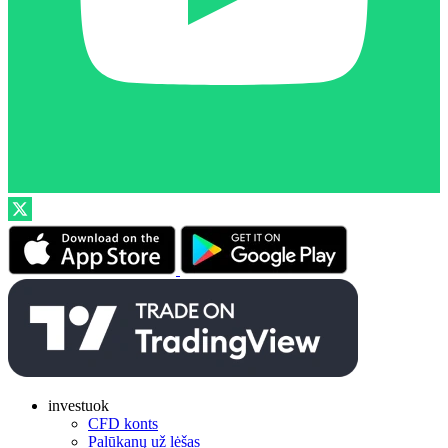
investuok
CFD konts
Palūkanų už lėšas