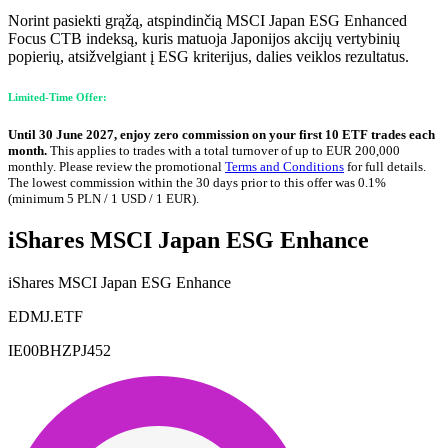
Norint pasiekti grąžą, atspindinčią MSCI Japan ESG Enhanced
Focus CTB indeksą, kuris matuoja Japonijos akcijų vertybinių
popierių, atsižvelgiant į ESG kriterijus, dalies veiklos rezultatus.
Limited-Time Offer:
Until 30 June 2027, enjoy zero commission on your first 10 ETF trades each
month.
This applies to trades with a total turnover of up to EUR 200,000
monthly. Please review the promotional
Terms and Conditions
for full details.
The lowest commission within the 30 days prior to this offer was 0.1%
(minimum 5 PLN / 1 USD / 1 EUR).
iShares MSCI Japan ESG Enhance
iShares MSCI Japan ESG Enhance
EDMJ.ETF
IE00BHZPJ452