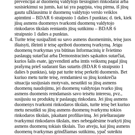
prevencijai ar duomenų valdytojo tiesioginei rinkodarai arba
susisiekimui su jumis, kai tai yra pagrįsta, visų pirma, iš jūsų
gautu užklausimu ir duomenų valdytojo verslo veiklos
apimtimi – BDAR 6 straipsnio 1 dalies f punktas; d. tiek, kiek
jūsų asmens duomenys tvarkomi duomenų valdytojo
rinkodaros tikslais remiantis jūsų sutikimu – BDAR 6
straipsnio 1 dalies a punktas.
Turite teisę susipažinti su savo asmens duomenimis, teisę juos
ištaisyti, ištrinti ir teisę apriboti duomenų tvarkymą. Jeigu
duomenų tvarkymas yra būtinas Informacinių ir švietimo
paslaugų sutarčiai arba Demonstracinės sąskaitos sutarčiai,
kurios šalis esate, įgyvendinti arba imtis veiksmų pagal jūsų
prašymą prieš sudarant šias sutartis (BDAR 6 straipsnio 1
dalies b punktas), taip pat turite teisę perkelti duomenis. Bet
kuriuo metu turite teisę, remdamiesi su jūsų konkrečia
situacija susijusiais motyvais, nesutikti su jūsų asmens
duomenų naudojimu, jei duomenų valdytojas tvarko jūsų
asmens duomenis remdamasis savo teisėtu interesu, pvz.,
susijusiu su produktų ir paslaugų rinkodara. Jei jūsų asmens
duomenys tvarkomi rinkodaros tikslais, turite teisę bet kuriuo
metu nesutikti su jūsų asmens duomenų tvarkymu tokios
rinkodaros tikslais, įskaitant profiliavimą. Jei prieštaraujate
tvarkymui rinkodaros tikslais, mes nebegalėsime tvarkyti jūsų
asmens duomenų tokiais tikslais. Tuo atveju, kai jūsų asmens
duomenų tvarkymas grindžiamas sutikimu, ypač suteiktu