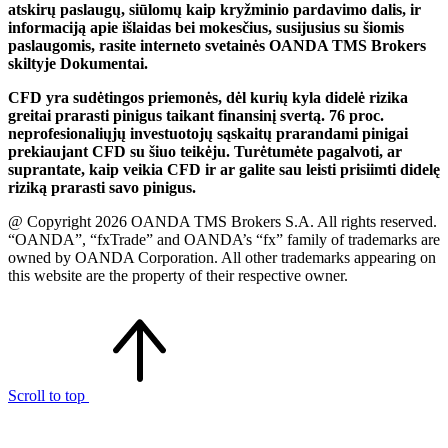
atskirų paslaugų, siūlomų kaip kryžminio pardavimo dalis, ir
informaciją apie išlaidas bei mokesčius, susijusius su šiomis
paslaugomis, rasite interneto svetainės OANDA TMS Brokers
skiltyje Dokumentai.
CFD yra sudėtingos priemonės, dėl kurių kyla didelė rizika
greitai prarasti pinigus taikant finansinį svertą. 76 proc.
neprofesionaliųjų investuotojų sąskaitų prarandami pinigai
prekiaujant CFD su šiuo teikėju. Turėtumėte pagalvoti, ar
suprantate, kaip veikia CFD ir ar galite sau leisti prisiimti didelę
riziką prarasti savo pinigus.
@ Copyright 2026 OANDA TMS Brokers S.A. All rights reserved.
“OANDA”, “fxTrade” and OANDA’s “fx” family of trademarks are
owned by OANDA Corporation. All other trademarks appearing on
this website are the property of their respective owner.
Scroll to top