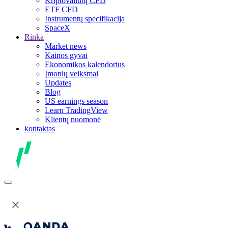
Kriptovaliutų CFD
ETF CFD
Instrumentų specifikacija
SpaceX
Rinka
Market news
Kainos gyvai
Ekonomikos kalendorius
Įmonių veiksmai
Updates
Blog
US earnings season
Learn TradingView
Klientų nuomonė
kontaktas