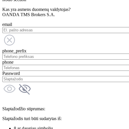
Kas yra asmens duomenų valdytojas?
OANDA TMS Brokers S.A.
email
phone_prefix
phone
Password
Slaptažodžio stiprumas:
Slaptažodis turi būti sudarytas iš:
8 ar daugiau simbolių