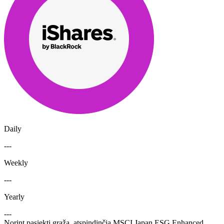
Daily
---
Weekly
---
Yearly
---
Norint pasiekti grąžą, atspindinčią MSCI Japan ESG Enhanced