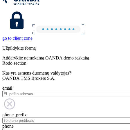
go to client zone
Užpildykite formą
Atidarykite nemokamą OANDA demo sąskaitą
Rodo section
Kas yra asmens duomenų valdytojas?
OANDA TMS Brokers S.A.
email
phone_prefix
phone