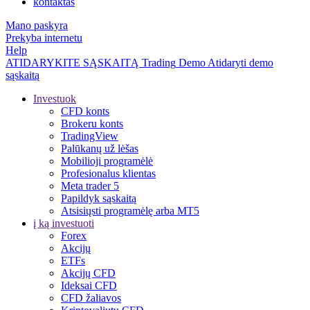
kontaktas
Mano paskyra
Prekyba internetu
Help
ATIDARYKITE SĄSKAITĄ
Trading
Demo
Atidaryti demo
sąskaitą
Investuok
CFD konts
Brokeru konts
TradingView
Palūkanų už lėšas
Mobilioji programėlė
Profesionalus klientas
Meta trader 5
Papildyk sąskaitą
Atsisiųsti programėlę arba MT5
į ką investuoti
Forex
Akcijų
ETFs
Akcijų CFD
Ideksai CFD
CFD žaliavos