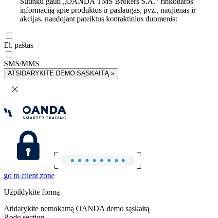
Sutinku gauti „OANDA TMS Brokers S.A.” rinkodaros
informaciją apie produktus ir paslaugas, pvz., naujienas ir
akcijas, naudojant pateiktus kontaktinius duomenis:
El. paštas
SMS/MMS
ATSIDARYKITE DEMO SĄSKAITĄ »
go to client zone
Užpildykite formą
Atidarykite nemokamą OANDA demo sąskaitą
Rodo section