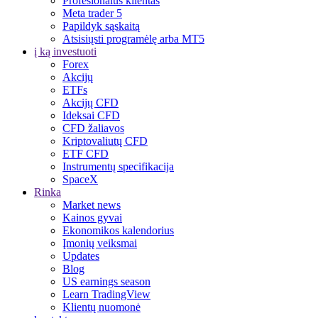
Profesionalus klientas
Meta trader 5
Papildyk sąskaitą
Atsisiųsti programėlę arba MT5
į ką investuoti
Forex
Akcijų
ETFs
Akcijų CFD
Ideksai CFD
CFD žaliavos
Kriptovaliutų CFD
ETF CFD
Instrumentų specifikacija
SpaceX
Rinka
Market news
Kainos gyvai
Ekonomikos kalendorius
Įmonių veiksmai
Updates
Blog
US earnings season
Learn TradingView
Klientų nuomonė