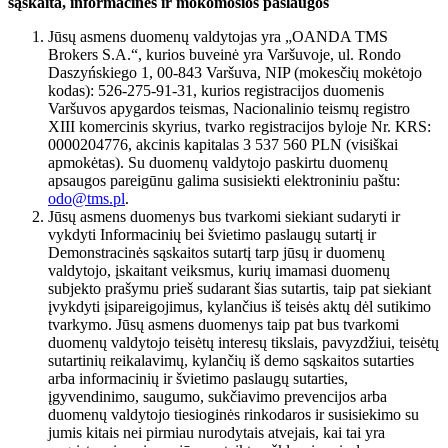
sąskaita, informacinės ir mokomosios paslaugos
Jūsų asmens duomenų valdytojas yra „OANDA TMS
Brokers S.A.“, kurios buveinė yra Varšuvoje, ul. Rondo
Daszyńskiego 1, 00-843 Varšuva, NIP (mokesčių mokėtojo
kodas): 526-275-91-31, kurios registracijos duomenis
Varšuvos apygardos teismas, Nacionalinio teismų registro
XIII komercinis skyrius, tvarko registracijos byloje Nr. KRS:
0000204776, akcinis kapitalas 3 537 560 PLN (visiškai
apmokėtas). Su duomenų valdytojo paskirtu duomenų
apsaugos pareigūnu galima susisiekti elektroniniu paštu:
odo@tms.pl
.
Jūsų asmens duomenys bus tvarkomi siekiant sudaryti ir
vykdyti Informacinių bei švietimo paslaugų sutartį ir
Demonstracinės sąskaitos sutartį tarp jūsų ir duomenų
valdytojo, įskaitant veiksmus, kurių imamasi duomenų
subjekto prašymu prieš sudarant šias sutartis, taip pat siekiant
įvykdyti įsipareigojimus, kylančius iš teisės aktų dėl sutikimo
tvarkymo. Jūsų asmens duomenys taip pat bus tvarkomi
duomenų valdytojo teisėtų interesų tikslais, pavyzdžiui, teisėtų
sutartinių reikalavimų, kylančių iš demo sąskaitos sutarties
arba informacinių ir švietimo paslaugų sutarties,
įgyvendinimo, saugumo, sukčiavimo prevencijos arba
duomenų valdytojo tiesioginės rinkodaros ir susisiekimo su
jumis kitais nei pirmiau nurodytais atvejais, kai tai yra