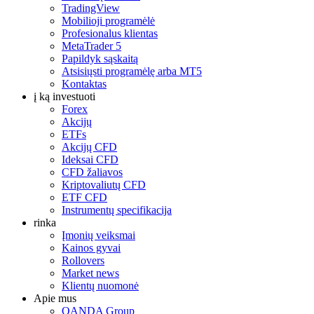
TradingView
Mobilioji programėlė
Profesionalus klientas
MetaTrader 5
Papildyk sąskaitą
Atsisiųsti programėlę arba MT5
Kontaktas
į ką investuoti
Forex
Akcijų
ETFs
Akcijų CFD
Ideksai CFD
CFD žaliavos
Kriptovaliutų CFD
ETF CFD
Instrumentų specifikacija
rinka
Įmonių veiksmai
Kainos gyvai
Rollovers
Market news
Klientų nuomonė
Apie mus
OANDA Group