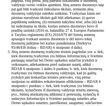
pagrįsta, visų pirma, jūsų pateiktu užklausimu ir duomenų
valdytojo verslo veiklos apimtimi. Jūsų asmens duomenys taip
pat gali būti tvarkomi rinkodaros tikslais, remiantis jūsų
duomenų valdytojui suteiktu sutikimu. Tvarkymas kitais nei
pirmiau nurodytais tikslais gali būti atliekamas: (i) gavus
papildomą sutikimą, (ii) remiantis taikytina teise, arba (iii) kai
tai suderinama su tikslu, kuriuo asmens duomenys buvo iš
pradžių surinkti (2016 m. balandžio 27 d. Europos Parlamento
ir Tarybos reglamento (ES) 2016/679 dėl fizinių asmenų
apsaugos tvarkant asmens duomenis ir dėl laisvo tokių
duomenų judėjimo bei kuriuo panaikinama Direktyva
95/46/EB (toliau – BDAR) 6 straipsnio 4 dalis).
Jūsų asmens duomenų tvarkymo teisinis pagrindas yra: a. tiek,
kiek duomenų tvarkymas yra būtinas Informacinių ir švietimo
paslaugų sutarčiai bei Demo sąskaitos sutarčiai įvykdyti ir
veiksmams, atliekamiems prieš sudarant sutartį, atlikti –
BDAR 6 straipsnio 1 dalies b punktas; b. tiek, kiek duomenų
tvarkymas yra būtinas duomenų valdytojui, kad jis galėtų
įvykdyti jam tenkančias teisines prievoles, visų pirma
susijusias su atitikties reikalavimams užtikrinimu – BDAR 6
straipsnio c punktas; c. tiek, kiek tvarkymas yra būtinas
tikslams, kylančiems iš duomenų valdytojo teisėtų interesų,
pvz., būtinų atsiskaitymų atlikimui ir pretenzijų, kylančių iš
sudarytos Informacijos ir švietimo paslaugų sutarties arba
Demo sąskaitos sutarties, pareiškimui, saugumui, sukčiavimo