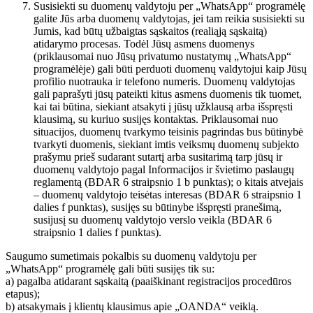
Susisiekti su duomenų valdytoju per „WhatsApp“ programėlę
galite Jūs arba duomenų valdytojas, jei tam reikia susisiekti su
Jumis, kad būtų užbaigtas sąskaitos (realiąją sąskaitą)
atidarymo procesas. Todėl Jūsų asmens duomenys
(priklausomai nuo Jūsų privatumo nustatymų „WhatsApp“
programėlėje) gali būti perduoti duomenų valdytojui kaip Jūsų
profilio nuotrauka ir telefono numeris. Duomenų valdytojas
gali paprašyti jūsų pateikti kitus asmens duomenis tik tuomet,
kai tai būtina, siekiant atsakyti į jūsų užklausą arba išspręsti
klausimą, su kuriuo susijęs kontaktas. Priklausomai nuo
situacijos, duomenų tvarkymo teisinis pagrindas bus būtinybė
tvarkyti duomenis, siekiant imtis veiksmų duomenų subjekto
prašymu prieš sudarant sutartį arba susitarimą tarp jūsų ir
duomenų valdytojo pagal Informacijos ir švietimo paslaugų
reglamentą (BDAR 6 straipsnio 1 b punktas); o kitais atvejais
– duomenų valdytojo teisėtas interesas (BDAR 6 straipsnio 1
dalies f punktas), susijęs su būtinybe išspręsti pranešimą,
susijusį su duomenų valdytojo verslo veikla (BDAR 6
straipsnio 1 dalies f punktas).
Saugumo sumetimais pokalbis su duomenų valdytoju per
„WhatsApp“ programėlę gali būti susijęs tik su:
a) pagalba atidarant sąskaitą (paaiškinant registracijos procedūros
etapus);
b) atsakymais į klientų klausimus apie „OANDA“ veiklą.