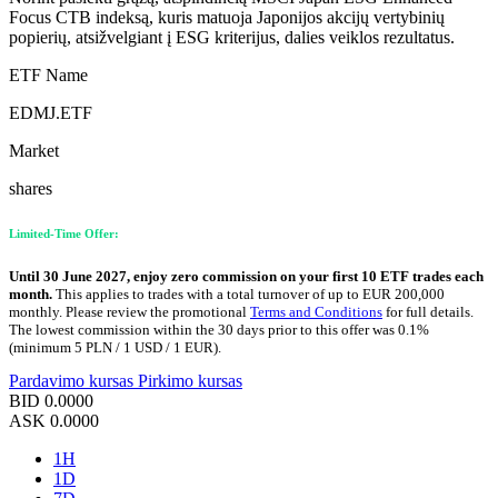
Focus CTB indeksą, kuris matuoja Japonijos akcijų vertybinių
popierių, atsižvelgiant į ESG kriterijus, dalies veiklos rezultatus.
ETF Name
EDMJ.ETF
Market
shares
Limited-Time Offer:
Until 30 June 2027, enjoy zero commission on your first 10 ETF trades each
month.
This applies to trades with a total turnover of up to EUR 200,000
monthly. Please review the promotional
Terms and Conditions
for full details.
The lowest commission within the 30 days prior to this offer was 0.1%
(minimum 5 PLN / 1 USD / 1 EUR).
Pardavimo kursas
Pirkimo kursas
BID
0.0000
ASK
0.0000
1H
1D