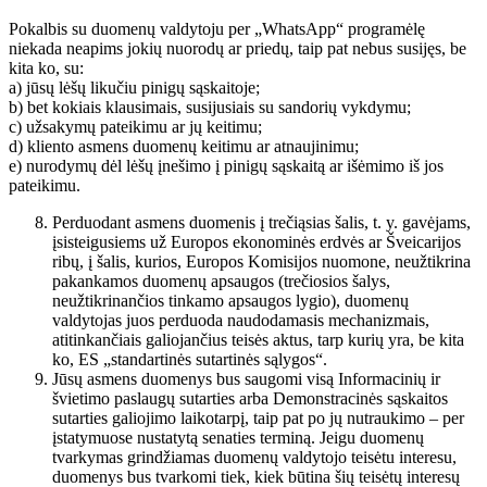
Pokalbis su duomenų valdytoju per „WhatsApp“ programėlę
niekada neapims jokių nuorodų ar priedų, taip pat nebus susijęs, be
kita ko, su:
a) jūsų lėšų likučiu pinigų sąskaitoje;
b) bet kokiais klausimais, susijusiais su sandorių vykdymu;
c) užsakymų pateikimu ar jų keitimu;
d) kliento asmens duomenų keitimu ar atnaujinimu;
e) nurodymų dėl lėšų įnešimo į pinigų sąskaitą ar išėmimo iš jos
pateikimu.
Perduodant asmens duomenis į trečiąsias šalis, t. y. gavėjams,
įsisteigusiems už Europos ekonominės erdvės ar Šveicarijos
ribų, į šalis, kurios, Europos Komisijos nuomone, neužtikrina
pakankamos duomenų apsaugos (trečiosios šalys,
neužtikrinančios tinkamo apsaugos lygio), duomenų
valdytojas juos perduoda naudodamasis mechanizmais,
atitinkančiais galiojančius teisės aktus, tarp kurių yra, be kita
ko, ES „standartinės sutartinės sąlygos“.
Jūsų asmens duomenys bus saugomi visą Informacinių ir
švietimo paslaugų sutarties arba Demonstracinės sąskaitos
sutarties galiojimo laikotarpį, taip pat po jų nutraukimo – per
įstatymuose nustatytą senaties terminą. Jeigu duomenų
tvarkymas grindžiamas duomenų valdytojo teisėtu interesu,
duomenys bus tvarkomi tiek, kiek būtina šių teisėtų interesų