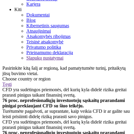
Karjera
Kiti
Dokumentai
Blog
Kibernetinis saugumas
Atnaujinimai
Atsakomybės ribojimas
Teisinė atsakomybė
Privatumo politika
Prieinamumo deklaracija
Slapukų nustatymai
Pasirinkite kitą šalį ar regioną, kad pamatytumėte turinį, pritaikytą
jūsų buvimo vietai.
Choose country or region
Tęsti
CFD yra sudėtingos priemonės, dėl kurių kyla didelė rizika greitai
prarasti pinigus taikant finansinį svertą.
76 proc. neprofesionaliųjų investuotojų sąskaitų prarandami
pinigai prekiaujant CFD su šiuo teikėju.
Turėtumėte pagalvoti, ar suprantate, kaip veikia CFD ir ar galite sau
leisti prisiimti didelę riziką prarasti savo pinigus.
CFD yra sudėtingos priemonės, dėl kurių kyla didelė rizika greitai
prarasti pinigus taikant finansinį svertą.
76 proc. neprofesionaliųjų investuotojų sąskaitų prarandami