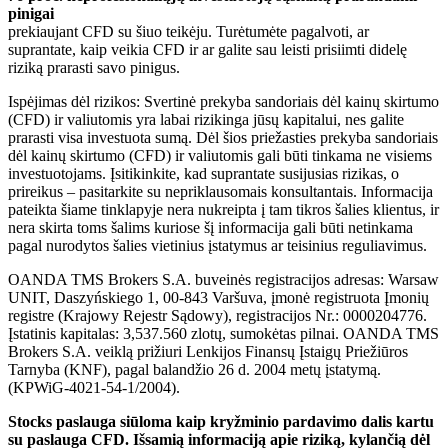
pinigai
prekiaujant CFD su šiuo teikėju. Turėtumėte pagalvoti, ar
suprantate, kaip veikia CFD ir ar galite sau leisti prisiimti didelę
riziką prarasti savo pinigus.
Ispėjimas dėl rizikos: Svertinė prekyba sandoriais dėl kainų skirtumo
(CFD) ir valiutomis yra labai rizikinga jūsų kapitalui, nes galite
prarasti visa investuota sumą. Dėl šios priežasties prekyba sandoriais
dėl kainų skirtumo (CFD) ir valiutomis gali būti tinkama ne visiems
investuotojams. Įsitikinkite, kad suprantate susijusias rizikas, o
prireikus – pasitarkite su nepriklausomais konsultantais. Informacija
pateikta šiame tinklapyje nera nukreipta į tam tikros šalies klientus, ir
nera skirta toms šalims kuriose šį informacija gali būti netinkama
pagal nurodytos šalies vietinius įstatymus ar teisinius reguliavimus.
OANDA TMS Brokers S.A. buveinės registracijos adresas: Warsaw
UNIT, Daszyńskiego 1, 00-843 Varšuva, įmonė registruota Įmonių
registre (Krajowy Rejestr Sądowy), registracijos Nr.: 0000204776.
Įstatinis kapitalas: 3,537.560 zlotų, sumokėtas pilnai. OANDA TMS
Brokers S.A. veiklą prižiuri Lenkijos Finansų Įstaigų Priežiūros
Tarnyba (KNF), pagal balandžio 26 d. 2004 metų įstatymą.
(KPWiG-4021-54-1/2004).
Stocks paslauga siūloma kaip kryžminio pardavimo dalis kartu
su paslauga CFD. Išsamią informaciją apie riziką, kylančią dėl