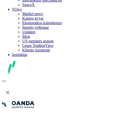
Instrumentų specifikacija
SpaceX
Rinka
Market news
Kainos gyvai
Ekonomikos kalendorius
Įmonių veiksmai
Updates
Blog
US earnings season
Learn TradingView
Klientų nuomonė
kontaktas