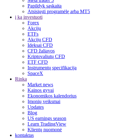
Meta trader 5
Papildyk sąskaitą
Atsisiųsti programėlę arba MT5
į ką investuoti
Forex
Akcijų
ETFs
Akcijų CFD
Ideksai CFD
CFD žaliavos
Kriptovaliutų CFD
ETF CFD
Instrumentų specifikacija
SpaceX
Rinka
Market news
Kainos gyvai
Ekonomikos kalendorius
Įmonių veiksmai
Updates
Blog
US earnings season
Learn TradingView
Klientų nuomonė
kontaktas