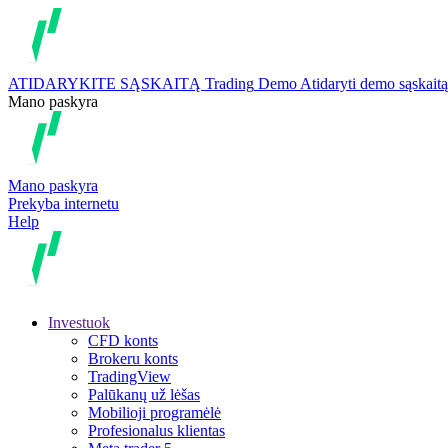
ATIDARYKITE SĄSKAITĄ
Trading
Demo
Atidaryti demo sąskaitą
Mano paskyra
Mano paskyra
Prekyba internetu
Help
Investuok
CFD konts
Brokeru konts
TradingView
Palūkanų už lėšas
Mobilioji programėlė
Profesionalus klientas