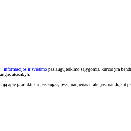
.”
informacijos ir švietimo
paslaugų teikimo sąlygomis, kurios yra bendr
augos atsisakyti.
apie produktus ir paslaugas, pvz., naujienas ir akcijas, naudojant pa