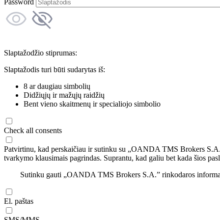
Password
Slaptažodžio stiprumas:
Slaptažodis turi būti sudarytas iš:
8 ar daugiau simbolių
Didžiųjų ir mažųjų raidžių
Bent vieno skaitmenų ir specialiojo simbolio
Check all consents
Patvirtinu, kad perskaičiau ir sutinku su „OANDA TMS Brokers S.A
tvarkymo klausimais pagrindas. Suprantu, kad galiu bet kada šios pasl
Sutinku gauti „OANDA TMS Brokers S.A.” rinkodaros informaciją 
El. paštas
SMS/MMS