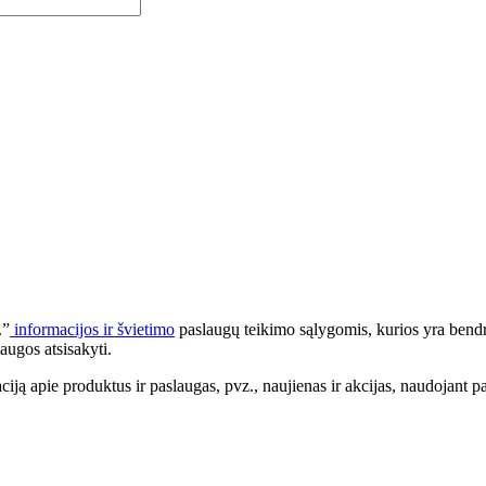
.”
informacijos ir švietimo
paslaugų teikimo sąlygomis, kurios yra bendr
augos atsisakyti.
apie produktus ir paslaugas, pvz., naujienas ir akcijas, naudojant pa