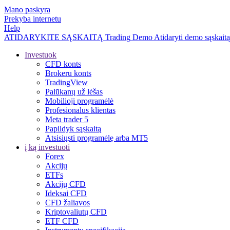
Mano paskyra
Prekyba internetu
Help
ATIDARYKITE SĄSKAITĄ
Trading
Demo
Atidaryti demo sąskaitą
Investuok
CFD konts
Brokeru konts
TradingView
Palūkanų už lėšas
Mobilioji programėlė
Profesionalus klientas
Meta trader 5
Papildyk sąskaitą
Atsisiųsti programėlę arba MT5
į ką investuoti
Forex
Akcijų
ETFs
Akcijų CFD
Ideksai CFD
CFD žaliavos
Kriptovaliutų CFD
ETF CFD