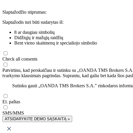
Slaptažodžio stiprumas:
Slaptažodis turi būti sudarytas iš:
8 ar daugiau simbolių
Didžiųjų ir mažųjų raidžių
Bent vieno skaitmenų ir specialiojo simbolio
Check all consents
Patvirtinu, kad perskaičiau ir sutinku su „OANDA TMS Brokers S.A
tvarkymo klausimais pagrindas. Suprantu, kad galiu bet kada šios pasl
Sutinku gauti „OANDA TMS Brokers S.A.” rinkodaros informaciją 
El. paštas
SMS/MMS
ATSIDARYKITE DEMO SĄSKAITĄ »