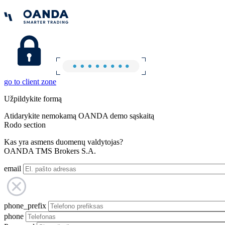
go to client zone
Užpildykite formą
Atidarykite nemokamą OANDA demo sąskaitą
Rodo section
Kas yra asmens duomenų valdytojas?
OANDA TMS Brokers S.A.
email
phone_prefix
phone