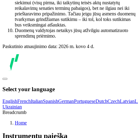
siekimui (visų pirma, iki taikytinų teisės aktų nustatytų
reikalavimų senaties terminų pabaigos), bet ne ilgiau nei iki
prieštaravimo pripažinimo. Tačiau jeigu jūsų asmens duomenų
tvarkymas grindžiamas sutikimu – iki tol, kol toks sutikimas
bus veiksmingai atšauktas.
Duomenų valdytojas netaikys jūsų atžvilgiu automatizuoto
sprendimų priėmimo.
Paskutinio atnaujinimo data: 2026 m. kovo 4 d.
Select your language
English
French
Italian
Spanish
German
Portuguese
Dutch
Czech
Latvian
L
Ukrainian
Breadcrumb
Home
Instrumentų paieška