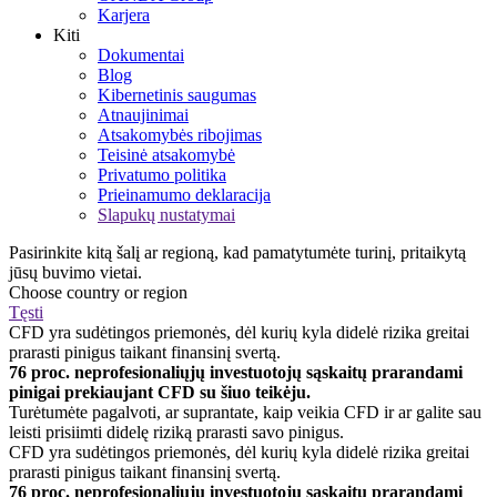
Karjera
Kiti
Dokumentai
Blog
Kibernetinis saugumas
Atnaujinimai
Atsakomybės ribojimas
Teisinė atsakomybė
Privatumo politika
Prieinamumo deklaracija
Slapukų nustatymai
Pasirinkite kitą šalį ar regioną, kad pamatytumėte turinį, pritaikytą
jūsų buvimo vietai.
Choose country or region
Tęsti
CFD yra sudėtingos priemonės, dėl kurių kyla didelė rizika greitai
prarasti pinigus taikant finansinį svertą.
76 proc. neprofesionaliųjų investuotojų sąskaitų prarandami
pinigai prekiaujant CFD su šiuo teikėju.
Turėtumėte pagalvoti, ar suprantate, kaip veikia CFD ir ar galite sau
leisti prisiimti didelę riziką prarasti savo pinigus.
CFD yra sudėtingos priemonės, dėl kurių kyla didelė rizika greitai
prarasti pinigus taikant finansinį svertą.
76 proc. neprofesionaliųjų investuotojų sąskaitų prarandami