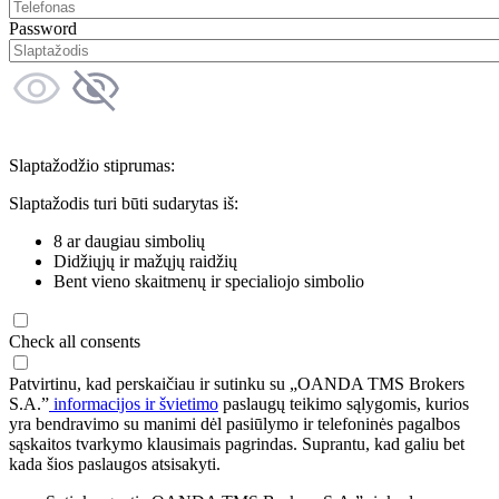
Password
Slaptažodžio stiprumas:
Slaptažodis turi būti sudarytas iš:
8 ar daugiau simbolių
Didžiųjų ir mažųjų raidžių
Bent vieno skaitmenų ir specialiojo simbolio
Check all consents
Patvirtinu, kad perskaičiau ir sutinku su „OANDA TMS Brokers
S.A.”
informacijos ir švietimo
paslaugų teikimo sąlygomis, kurios
yra bendravimo su manimi dėl pasiūlymo ir telefoninės pagalbos
sąskaitos tvarkymo klausimais pagrindas. Suprantu, kad galiu bet
kada šios paslaugos atsisakyti.