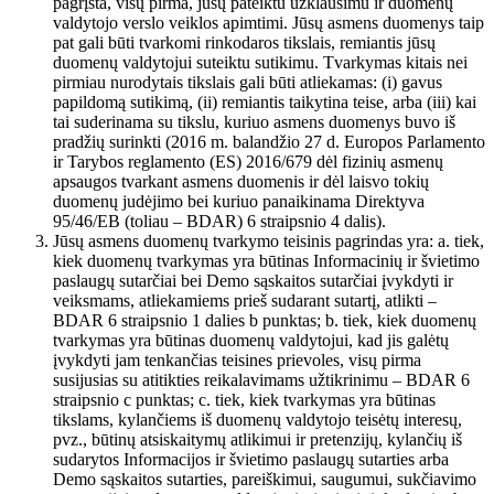
pagrįsta, visų pirma, jūsų pateiktu užklausimu ir duomenų
valdytojo verslo veiklos apimtimi. Jūsų asmens duomenys taip
pat gali būti tvarkomi rinkodaros tikslais, remiantis jūsų
duomenų valdytojui suteiktu sutikimu. Tvarkymas kitais nei
pirmiau nurodytais tikslais gali būti atliekamas: (i) gavus
papildomą sutikimą, (ii) remiantis taikytina teise, arba (iii) kai
tai suderinama su tikslu, kuriuo asmens duomenys buvo iš
pradžių surinkti (2016 m. balandžio 27 d. Europos Parlamento
ir Tarybos reglamento (ES) 2016/679 dėl fizinių asmenų
apsaugos tvarkant asmens duomenis ir dėl laisvo tokių
duomenų judėjimo bei kuriuo panaikinama Direktyva
95/46/EB (toliau – BDAR) 6 straipsnio 4 dalis).
Jūsų asmens duomenų tvarkymo teisinis pagrindas yra: a. tiek,
kiek duomenų tvarkymas yra būtinas Informacinių ir švietimo
paslaugų sutarčiai bei Demo sąskaitos sutarčiai įvykdyti ir
veiksmams, atliekamiems prieš sudarant sutartį, atlikti –
BDAR 6 straipsnio 1 dalies b punktas; b. tiek, kiek duomenų
tvarkymas yra būtinas duomenų valdytojui, kad jis galėtų
įvykdyti jam tenkančias teisines prievoles, visų pirma
susijusias su atitikties reikalavimams užtikrinimu – BDAR 6
straipsnio c punktas; c. tiek, kiek tvarkymas yra būtinas
tikslams, kylančiems iš duomenų valdytojo teisėtų interesų,
pvz., būtinų atsiskaitymų atlikimui ir pretenzijų, kylančių iš
sudarytos Informacijos ir švietimo paslaugų sutarties arba
Demo sąskaitos sutarties, pareiškimui, saugumui, sukčiavimo