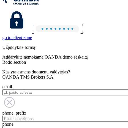
go to client zone
Užpildykite formą
Atidarykite nemokamą OANDA demo sąskaitą
Rodo section
Kas yra asmens duomenų valdytojas?
OANDA TMS Brokers S.A.
email
phone_prefix
phone