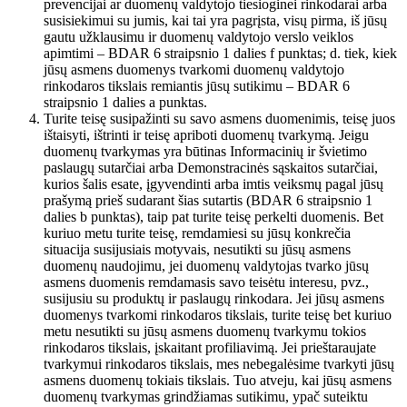
prevencijai ar duomenų valdytojo tiesioginei rinkodarai arba
susisiekimui su jumis, kai tai yra pagrįsta, visų pirma, iš jūsų
gautu užklausimu ir duomenų valdytojo verslo veiklos
apimtimi – BDAR 6 straipsnio 1 dalies f punktas; d. tiek, kiek
jūsų asmens duomenys tvarkomi duomenų valdytojo
rinkodaros tikslais remiantis jūsų sutikimu – BDAR 6
straipsnio 1 dalies a punktas.
Turite teisę susipažinti su savo asmens duomenimis, teisę juos
ištaisyti, ištrinti ir teisę apriboti duomenų tvarkymą. Jeigu
duomenų tvarkymas yra būtinas Informacinių ir švietimo
paslaugų sutarčiai arba Demonstracinės sąskaitos sutarčiai,
kurios šalis esate, įgyvendinti arba imtis veiksmų pagal jūsų
prašymą prieš sudarant šias sutartis (BDAR 6 straipsnio 1
dalies b punktas), taip pat turite teisę perkelti duomenis. Bet
kuriuo metu turite teisę, remdamiesi su jūsų konkrečia
situacija susijusiais motyvais, nesutikti su jūsų asmens
duomenų naudojimu, jei duomenų valdytojas tvarko jūsų
asmens duomenis remdamasis savo teisėtu interesu, pvz.,
susijusiu su produktų ir paslaugų rinkodara. Jei jūsų asmens
duomenys tvarkomi rinkodaros tikslais, turite teisę bet kuriuo
metu nesutikti su jūsų asmens duomenų tvarkymu tokios
rinkodaros tikslais, įskaitant profiliavimą. Jei prieštaraujate
tvarkymui rinkodaros tikslais, mes nebegalėsime tvarkyti jūsų
asmens duomenų tokiais tikslais. Tuo atveju, kai jūsų asmens
duomenų tvarkymas grindžiamas sutikimu, ypač suteiktu