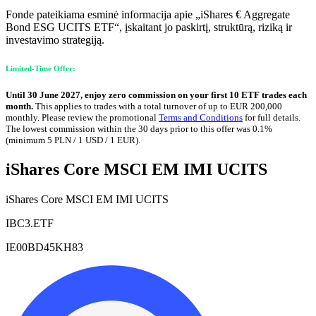
Fonde pateikiama esminė informacija apie „iShares € Aggregate
Bond ESG UCITS ETF“, įskaitant jo paskirtį, struktūrą, riziką ir
investavimo strategiją.
Limited-Time Offer:
Until 30 June 2027, enjoy zero commission on your first 10 ETF trades each
month.
This applies to trades with a total turnover of up to EUR 200,000
monthly. Please review the promotional
Terms and Conditions
for full details.
The lowest commission within the 30 days prior to this offer was 0.1%
(minimum 5 PLN / 1 USD / 1 EUR).
iShares Core MSCI EM IMI UCITS
iShares Core MSCI EM IMI UCITS
IBC3.ETF
IE00BD45KH83