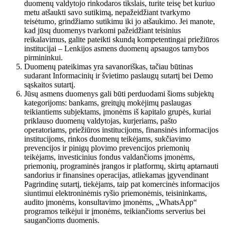
duomenų valdytojo rinkodaros tikslais, turite teisę bet kuriuo
metu atšaukti savo sutikimą, nepažeidžiant tvarkymo
teisėtumo, grindžiamo sutikimu iki jo atšaukimo. Jei manote,
kad jūsų duomenys tvarkomi pažeidžiant teisinius
reikalavimus, galite pateikti skundą kompetentingai priežiūros
institucijai – Lenkijos asmens duomenų apsaugos tarnybos
pirmininkui.
Duomenų pateikimas yra savanoriškas, tačiau būtinas
sudarant Informacinių ir švietimo paslaugų sutartį bei Demo
sąskaitos sutartį.
Jūsų asmens duomenys gali būti perduodami šioms subjektų
kategorijoms: bankams, greitųjų mokėjimų paslaugas
teikiantiems subjektams, įmonėms iš kapitalo grupės, kuriai
priklauso duomenų valdytojas, kurjeriams, pašto
operatoriams, priežiūros institucijoms, finansinės informacijos
institucijoms, rinkos duomenų teikėjams, sukčiavimo
prevencijos ir pinigų plovimo prevencijos priemonių
teikėjams, investicinius fondus valdančioms įmonėms,
priemonių, programinės įrangos ir platformų, skirtų aptarnauti
sandorius ir finansines operacijas, atliekamas įgyvendinant
Pagrindinę sutartį, tiekėjams, taip pat komercinės informacijos
siuntimui elektroninėmis ryšio priemonėmis, teisininkams,
audito įmonėms, konsultavimo įmonėms, „WhatsApp“
programos teikėjui ir įmonėms, teikiančioms serverius bei
saugančioms duomenis.