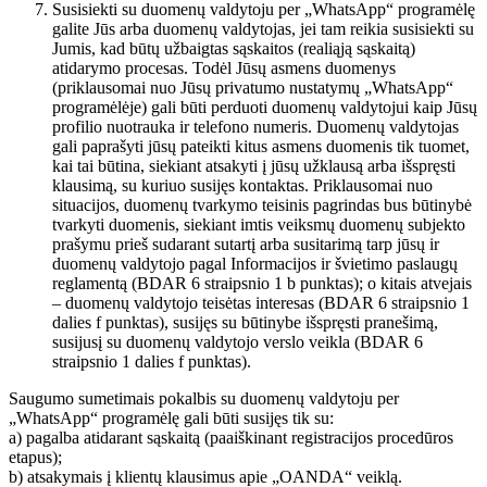
Susisiekti su duomenų valdytoju per „WhatsApp“ programėlę
galite Jūs arba duomenų valdytojas, jei tam reikia susisiekti su
Jumis, kad būtų užbaigtas sąskaitos (realiąją sąskaitą)
atidarymo procesas. Todėl Jūsų asmens duomenys
(priklausomai nuo Jūsų privatumo nustatymų „WhatsApp“
programėlėje) gali būti perduoti duomenų valdytojui kaip Jūsų
profilio nuotrauka ir telefono numeris. Duomenų valdytojas
gali paprašyti jūsų pateikti kitus asmens duomenis tik tuomet,
kai tai būtina, siekiant atsakyti į jūsų užklausą arba išspręsti
klausimą, su kuriuo susijęs kontaktas. Priklausomai nuo
situacijos, duomenų tvarkymo teisinis pagrindas bus būtinybė
tvarkyti duomenis, siekiant imtis veiksmų duomenų subjekto
prašymu prieš sudarant sutartį arba susitarimą tarp jūsų ir
duomenų valdytojo pagal Informacijos ir švietimo paslaugų
reglamentą (BDAR 6 straipsnio 1 b punktas); o kitais atvejais
– duomenų valdytojo teisėtas interesas (BDAR 6 straipsnio 1
dalies f punktas), susijęs su būtinybe išspręsti pranešimą,
susijusį su duomenų valdytojo verslo veikla (BDAR 6
straipsnio 1 dalies f punktas).
Saugumo sumetimais pokalbis su duomenų valdytoju per
„WhatsApp“ programėlę gali būti susijęs tik su:
a) pagalba atidarant sąskaitą (paaiškinant registracijos procedūros
etapus);
b) atsakymais į klientų klausimus apie „OANDA“ veiklą.