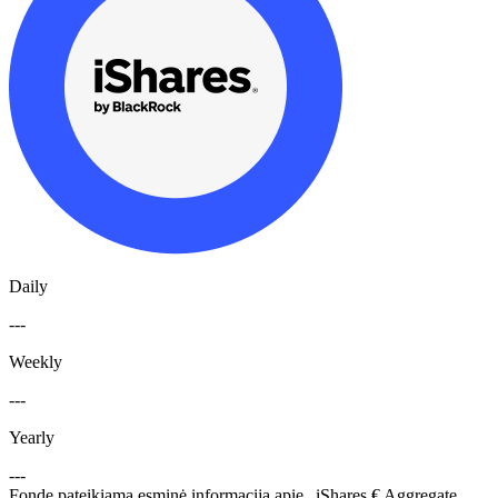
Daily
---
Weekly
---
Yearly
---
Fonde pateikiama esminė informacija apie „iShares € Aggregate