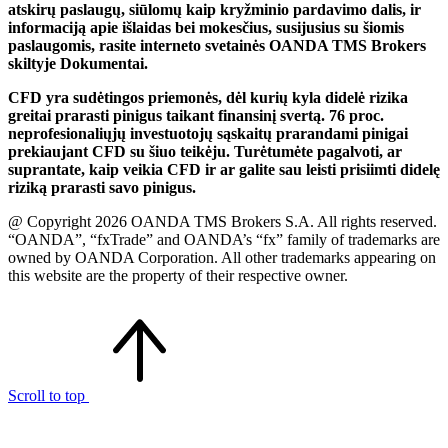
atskirų paslaugų, siūlomų kaip kryžminio pardavimo dalis, ir
informaciją apie išlaidas bei mokesčius, susijusius su šiomis
paslaugomis, rasite interneto svetainės OANDA TMS Brokers
skiltyje Dokumentai.
CFD yra sudėtingos priemonės, dėl kurių kyla didelė rizika
greitai prarasti pinigus taikant finansinį svertą. 76 proc.
neprofesionaliųjų investuotojų sąskaitų prarandami pinigai
prekiaujant CFD su šiuo teikėju. Turėtumėte pagalvoti, ar
suprantate, kaip veikia CFD ir ar galite sau leisti prisiimti didelę
riziką prarasti savo pinigus.
@ Copyright 2026 OANDA TMS Brokers S.A. All rights reserved.
“OANDA”, “fxTrade” and OANDA’s “fx” family of trademarks are
owned by OANDA Corporation. All other trademarks appearing on
this website are the property of their respective owner.
Scroll to top