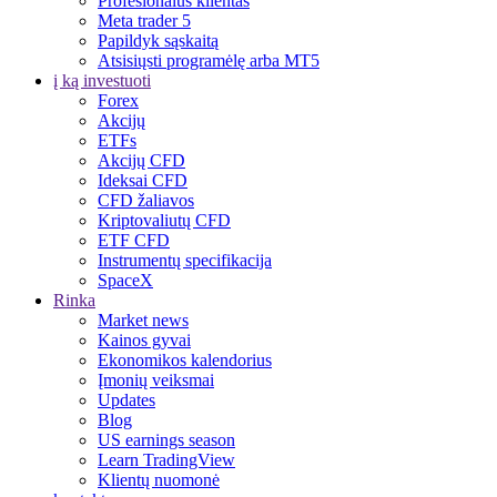
Profesionalus klientas
Meta trader 5
Papildyk sąskaitą
Atsisiųsti programėlę arba MT5
į ką investuoti
Forex
Akcijų
ETFs
Akcijų CFD
Ideksai CFD
CFD žaliavos
Kriptovaliutų CFD
ETF CFD
Instrumentų specifikacija
SpaceX
Rinka
Market news
Kainos gyvai
Ekonomikos kalendorius
Įmonių veiksmai
Updates
Blog
US earnings season
Learn TradingView
Klientų nuomonė