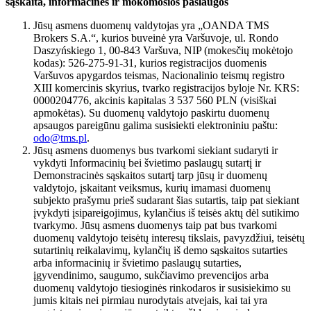
sąskaita, informacinės ir mokomosios paslaugos
Jūsų asmens duomenų valdytojas yra „OANDA TMS
Brokers S.A.“, kurios buveinė yra Varšuvoje, ul. Rondo
Daszyńskiego 1, 00-843 Varšuva, NIP (mokesčių mokėtojo
kodas): 526-275-91-31, kurios registracijos duomenis
Varšuvos apygardos teismas, Nacionalinio teismų registro
XIII komercinis skyrius, tvarko registracijos byloje Nr. KRS:
0000204776, akcinis kapitalas 3 537 560 PLN (visiškai
apmokėtas). Su duomenų valdytojo paskirtu duomenų
apsaugos pareigūnu galima susisiekti elektroniniu paštu:
odo@tms.pl
.
Jūsų asmens duomenys bus tvarkomi siekiant sudaryti ir
vykdyti Informacinių bei švietimo paslaugų sutartį ir
Demonstracinės sąskaitos sutartį tarp jūsų ir duomenų
valdytojo, įskaitant veiksmus, kurių imamasi duomenų
subjekto prašymu prieš sudarant šias sutartis, taip pat siekiant
įvykdyti įsipareigojimus, kylančius iš teisės aktų dėl sutikimo
tvarkymo. Jūsų asmens duomenys taip pat bus tvarkomi
duomenų valdytojo teisėtų interesų tikslais, pavyzdžiui, teisėtų
sutartinių reikalavimų, kylančių iš demo sąskaitos sutarties
arba informacinių ir švietimo paslaugų sutarties,
įgyvendinimo, saugumo, sukčiavimo prevencijos arba
duomenų valdytojo tiesioginės rinkodaros ir susisiekimo su
jumis kitais nei pirmiau nurodytais atvejais, kai tai yra