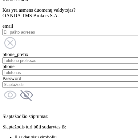
Kas yra asmens duomenų valdytojas?
OANDA TMS Brokers S.A.
email
phone_prefix
phone
Password
Slaptažodžio stiprumas:
Slaptažodis turi būti sudarytas iš:
8 ar daugiau simbolių