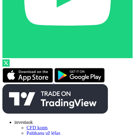
investuok
CFD konts
Palūkanų už lėšas