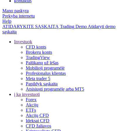
kontaktas
Mano paskyra
Prekyba internetu
Help
ATIDARYKITE SĄSKAITĄ
Trading
Demo
Atidaryti demo
sąskaitą
Investuok
CFD konts
Brokeru konts
TradingView
Palūkanų už lėšas
Mobilioji programėlė
Profesionalus klientas
Meta trader 5
Papildyk sąskaitą
Atsisiųsti programėlę arba MT5
į ką investuoti
Forex
Akcijų
ETFs
Akcijų CFD
Ideksai CFD
CFD žaliavos