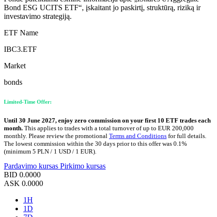
Bond ESG UCITS ETF“, įskaitant jo paskirtį, struktūrą, riziką ir
investavimo strategiją.
ETF Name
IBC3.ETF
Market
bonds
Limited-Time Offer:
Until 30 June 2027, enjoy zero commission on your first 10 ETF trades each
month.
This applies to trades with a total turnover of up to EUR 200,000
monthly. Please review the promotional
Terms and Conditions
for full details.
The lowest commission within the 30 days prior to this offer was 0.1%
(minimum 5 PLN / 1 USD / 1 EUR).
Pardavimo kursas
Pirkimo kursas
BID
0.0000
ASK
0.0000
1H
1D