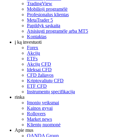
TradingView
Mobilioji programėlė
Profesionalus klientas
MetaTrader 5
Papildyk sąskaitą
Atsisiųsti programėlę arba MT5
Kontaktas
į ką investuoti
Forex
Akcijų
ETFs
Akcijų CFD
Ideksai CFD
CFD žaliavos
Kriptovaliutų CFD
ETF CFD
Instrumentų specifikacija
rinka
Įmonių veiksmai
Kainos gyvai
Rollovers
Market news
Klientų nuomonė
Apie mus
OANDA Group