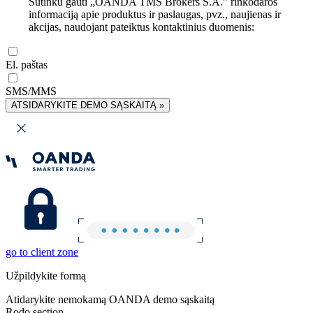
Sutinku gauti „OANDA TMS Brokers S.A.” rinkodaros
informaciją apie produktus ir paslaugas, pvz., naujienas ir
akcijas, naudojant pateiktus kontaktinius duomenis:
El. paštas
SMS/MMS
ATSIDARYKITE DEMO SĄSKAITĄ »
go to client zone
Užpildykite formą
Atidarykite nemokamą OANDA demo sąskaitą
Rodo section