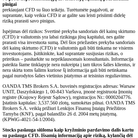
pinigai
prekiaujant CFD su šiuo teikėju. Turėtumėte pagalvoti, ar
suprantate, kaip veikia CFD ir ar galite sau leisti prisiimti didelę
riziką prarasti savo pinigus.
Ispėjimas dėl rizikos: Svertinė prekyba sandoriais dėl kainų skirtumo
(CFD) ir valiutomis yra labai rizikinga jūsų kapitalui, nes galite
prarasti visa investuota sumą. Dėl šios priežasties prekyba sandoriais
dėl kainų skirtumo (CFD) ir valiutomis gali būti tinkama ne visiems
investuotojams. Įsitikinkite, kad suprantate susijusias rizikas, o
prireikus – pasitarkite su nepriklausomais konsultantais. Informacija
pateikta šiame tinklapyje nera nukreipta į tam tikros šalies klientus, ir
nera skirta toms šalims kuriose šį informacija gali būti netinkama
pagal nurodytos šalies vietinius įstatymus ar teisinius reguliavimus.
OANDA TMS Brokers S.A. buveinės registracijos adresas: Warsaw
UNIT, Daszyńskiego 1, 00-843 Varšuva, įmonė registruota Įmonių
registre (Krajowy Rejestr Sądowy), registracijos Nr.: 0000204776.
Įstatinis kapitalas: 3,537.560 zlotų, sumokėtas pilnai. OANDA TMS
Brokers S.A. veiklą prižiuri Lenkijos Finansų Įstaigų Priežiūros
Tarnyba (KNF), pagal balandžio 26 d. 2004 metų įstatymą.
(KPWiG-4021-54-1/2004).
Stocks paslauga siūloma kaip kryžminio pardavimo dalis kartu
su paslauga CFD. Išsamią informaciją apie riziką, kylančią dėl