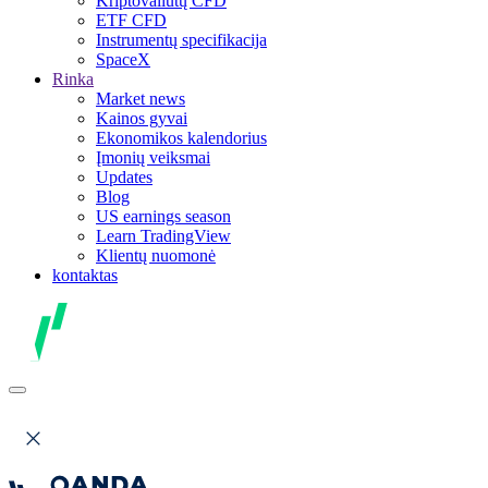
Kriptovaliutų CFD
ETF CFD
Instrumentų specifikacija
SpaceX
Rinka
Market news
Kainos gyvai
Ekonomikos kalendorius
Įmonių veiksmai
Updates
Blog
US earnings season
Learn TradingView
Klientų nuomonė
kontaktas