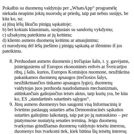
Pokalbis su duomenų valdytoju per „WhatsApp“ programėlę
niekada neapims jokių nuorodų ar priedų, taip pat nebus susijęs, be
kita ko, su:
a) jūsų lėšų likučiu pinigų sąskaitoje;
b) bet kokiais klausimais, susijusiais su sandorių vykdymu;
c) užsakymų pateikimu ar jų keitimu;
d) kliento asmens duomenų keitimu ar atnaujinimu;
e) nurodymų dėl lėšų įnešimo į pinigų sąskaitą ar išėmimo iš jos
pateikimu.
Perduodant asmens duomenis į trečiąsias šalis, t. y. gavėjams,
įsisteigusiems už Europos ekonominės erdvės ar Šveicarijos
ribų, į šalis, kurios, Europos Komisijos nuomone, neužtikrina
pakankamos duomenų apsaugos (trečiosios šalys,
neužtikrinančios tinkamo apsaugos lygio), duomenų
valdytojas juos perduoda naudodamasis mechanizmais,
atitinkančiais galiojančius teisės aktus, tarp kurių yra, be kita
ko, ES „standartinės sutartinės sąlygos“.
Jūsų asmens duomenys bus saugomi visą Informacinių ir
švietimo paslaugų sutarties arba Demonstracinės sąskaitos
sutarties galiojimo laikotarpį, taip pat po jų nutraukimo – per
įstatymuose nustatytą senaties terminą. Jeigu duomenų
tvarkymas grindžiamas duomenų valdytojo teisėtu interesu,
duomenys bus tvarkomi tiek, kiek būtina šių teisėtų interesų