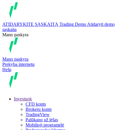
ATIDARYKITE SĄSKAITĄ
Trading
Demo
Atidaryti demo
sąskaitą
Mano paskyra
Mano paskyra
Prekyba internetu
Help
Investuok
CFD konts
Brokeru konts
TradingView
Palūkanų už lėšas
Mobilioji programėlė