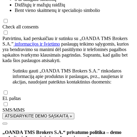
Didžiųjų ir mažųjų raidžių
Bent vieno skaitmenų ir specialiojo simbolio
Check all consents
Patvirtinu, kad perskaičiau ir sutinku su „OANDA TMS Brokers
S.A.”
informacijos ir švietimo
paslaugų teikimo sąlygomis, kurios
yra bendravimo su manimi dėl pasiūlymo ir telefoninės pagalbos
sąskaitos tvarkymo klausimais pagrindas. Suprantu, kad galiu bet
kada šios paslaugos atsisakyti.
Sutinku gauti „OANDA TMS Brokers S.A.” rinkodaros
informaciją apie produktus ir paslaugas, pvz., naujienas ir
akcijas, naudojant pateiktus kontaktinius duomenis:
El. paštas
SMS/MMS
ATSIDARYKITE DEMO SĄSKAITĄ »
„OANDA TMS Brokers S.A.“ privatumo politika – demo