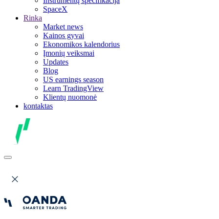
Instrumentų specifikacija
SpaceX
Rinka
Market news
Kainos gyvai
Ekonomikos kalendorius
Įmonių veiksmai
Updates
Blog
US earnings season
Learn TradingView
Klientų nuomonė
kontaktas