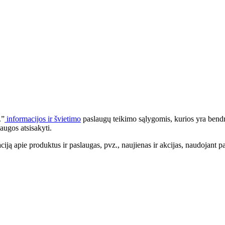
.”
informacijos ir švietimo
paslaugų teikimo sąlygomis, kurios yra bendr
augos atsisakyti.
apie produktus ir paslaugas, pvz., naujienas ir akcijas, naudojant pa