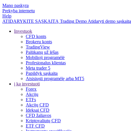
Mano paskyra
Prekyba internetu
Help
ATIDARYKITE SĄSKAITĄ
Trading
Demo
Atidaryti demo sąskaitą
Investuok
CFD konts
Brokeru konts
TradingView
Palūkanų už lėšas
Mobilioji programėlė
Profesionalus klientas
Meta trader 5
Papildyk sąskaitą
Atsisiųsti programėlę arba MT5
į ką investuoti
Forex
Akcijų
ETFs
Akcijų CFD
Ideksai CFD
CFD žaliavos
Kriptovaliutų CFD
ETF CFD