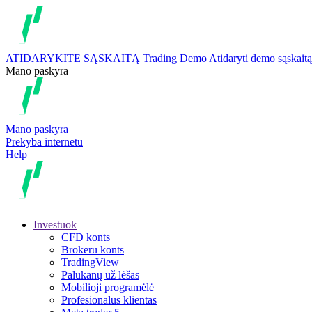
ATIDARYKITE SĄSKAITĄ
Trading
Demo
Atidaryti demo sąskaitą
Mano paskyra
Mano paskyra
Prekyba internetu
Help
Investuok
CFD konts
Brokeru konts
TradingView
Palūkanų už lėšas
Mobilioji programėlė
Profesionalus klientas