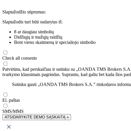
Slaptažodžio stiprumas:
Slaptažodis turi būti sudarytas iš:
8 ar daugiau simbolių
Didžiųjų ir mažųjų raidžių
Bent vieno skaitmenų ir specialiojo simbolio
Check all consents
Patvirtinu, kad perskaičiau ir sutinku su „OANDA TMS Brokers S.A
tvarkymo klausimais pagrindas. Suprantu, kad galiu bet kada šios pasl
Sutinku gauti „OANDA TMS Brokers S.A.” rinkodaros informaciją 
El. paštas
SMS/MMS
ATSIDARYKITE DEMO SĄSKAITĄ »