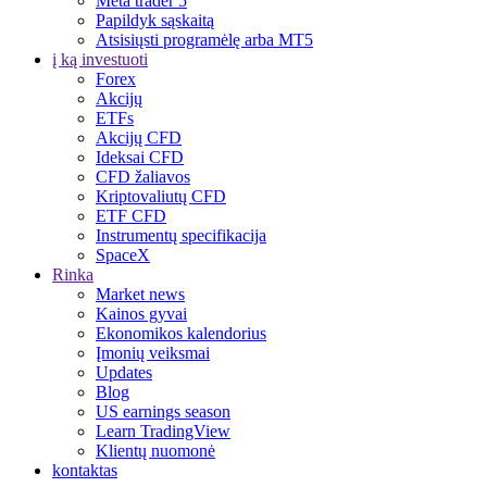
Meta trader 5
Papildyk sąskaitą
Atsisiųsti programėlę arba MT5
į ką investuoti
Forex
Akcijų
ETFs
Akcijų CFD
Ideksai CFD
CFD žaliavos
Kriptovaliutų CFD
ETF CFD
Instrumentų specifikacija
SpaceX
Rinka
Market news
Kainos gyvai
Ekonomikos kalendorius
Įmonių veiksmai
Updates
Blog
US earnings season
Learn TradingView
Klientų nuomonė
kontaktas