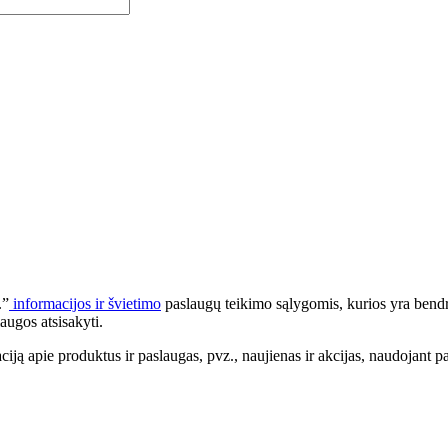
.”
informacijos ir švietimo
paslaugų teikimo sąlygomis, kurios yra bendr
augos atsisakyti.
apie produktus ir paslaugas, pvz., naujienas ir akcijas, naudojant pa