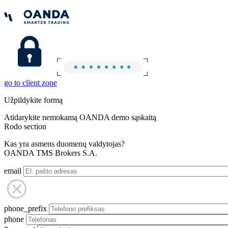
go to client zone
Užpildykite formą
Atidarykite nemokamą OANDA demo sąskaitą
Rodo section
Kas yra asmens duomenų valdytojas?
OANDA TMS Brokers S.A.
email
phone_prefix
phone