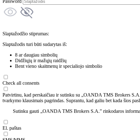
Password
Slaptažodžio stiprumas:
Slaptažodis turi būti sudarytas iš:
8 ar daugiau simbolių
Didžiųjų ir mažųjų raidžių
Bent vieno skaitmenų ir specialiojo simbolio
Check all consents
Patvirtinu, kad perskaičiau ir sutinku su „OANDA TMS Brokers S.A
tvarkymo klausimais pagrindas. Suprantu, kad galiu bet kada šios pasl
Sutinku gauti „OANDA TMS Brokers S.A.” rinkodaros informaciją 
El. paštas
SMS/MMS