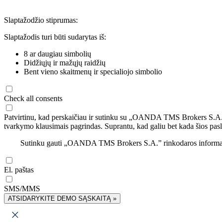
Slaptažodžio stiprumas:
Slaptažodis turi būti sudarytas iš:
8 ar daugiau simbolių
Didžiųjų ir mažųjų raidžių
Bent vieno skaitmenų ir specialiojo simbolio
Check all consents
Patvirtinu, kad perskaičiau ir sutinku su „OANDA TMS Brokers S.A
tvarkymo klausimais pagrindas. Suprantu, kad galiu bet kada šios pasl
Sutinku gauti „OANDA TMS Brokers S.A.” rinkodaros informaciją 
El. paštas
SMS/MMS
ATSIDARYKITE DEMO SĄSKAITĄ »