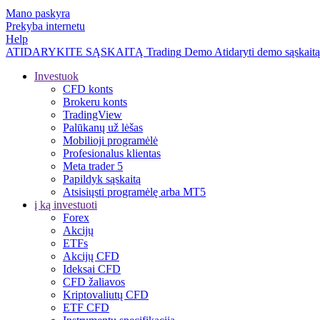
Mano paskyra
Prekyba internetu
Help
ATIDARYKITE SĄSKAITĄ
Trading
Demo
Atidaryti demo sąskaitą
Investuok
CFD konts
Brokeru konts
TradingView
Palūkanų už lėšas
Mobilioji programėlė
Profesionalus klientas
Meta trader 5
Papildyk sąskaitą
Atsisiųsti programėlę arba MT5
į ką investuoti
Forex
Akcijų
ETFs
Akcijų CFD
Ideksai CFD
CFD žaliavos
Kriptovaliutų CFD
ETF CFD