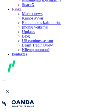
Instrumentų specifikacija
SpaceX
Rinka
Market news
Kainos gyvai
Ekonomikos kalendorius
Įmonių veiksmai
Updates
Blog
US earnings season
Learn TradingView
Klientų nuomonė
kontaktas