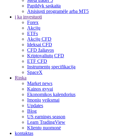
Meta trader 5
Papildyk sąskaitą
Atsisiųsti programėlę arba MT5
į ką investuoti
Forex
Akcijų
ETFs
Akcijų CFD
Ideksai CFD
CFD žaliavos
Kriptovaliutų CFD
ETF CFD
Instrumentų specifikacija
SpaceX
Rinka
Market news
Kainos gyvai
Ekonomikos kalendorius
Įmonių veiksmai
Updates
Blog
US earnings season
Learn TradingView
Klientų nuomonė
kontaktas