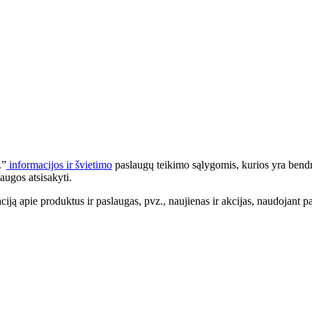
.”
informacijos ir švietimo
paslaugų teikimo sąlygomis, kurios yra bendr
augos atsisakyti.
apie produktus ir paslaugas, pvz., naujienas ir akcijas, naudojant pa