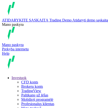
ATIDARYKITE SĄSKAITĄ
Trading
Demo
Atidaryti demo sąskaitą
Mano paskyra
Mano paskyra
Prekyba internetu
Help
Investuok
CFD konts
Brokeru konts
TradingView
Palūkanų už lėšas
Mobilioji programėlė
Profesionalus klientas