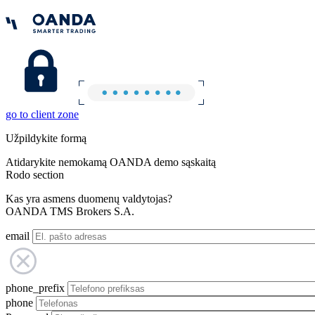
go to client zone
Užpildykite formą
Atidarykite nemokamą OANDA demo sąskaitą
Rodo section
Kas yra asmens duomenų valdytojas?
OANDA TMS Brokers S.A.
email
phone_prefix
phone