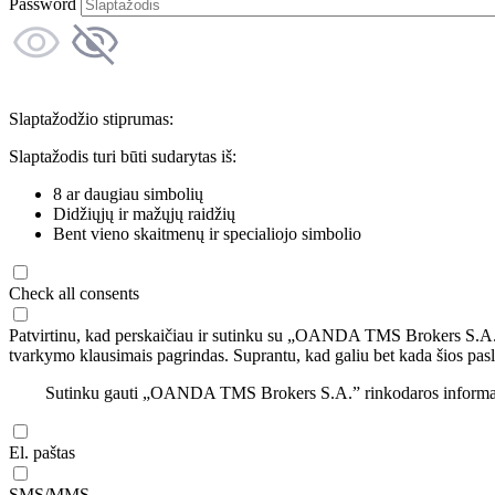
Password
Slaptažodžio stiprumas:
Slaptažodis turi būti sudarytas iš:
8 ar daugiau simbolių
Didžiųjų ir mažųjų raidžių
Bent vieno skaitmenų ir specialiojo simbolio
Check all consents
Patvirtinu, kad perskaičiau ir sutinku su „OANDA TMS Brokers S.A
tvarkymo klausimais pagrindas. Suprantu, kad galiu bet kada šios pasl
Sutinku gauti „OANDA TMS Brokers S.A.” rinkodaros informaciją 
El. paštas
SMS/MMS