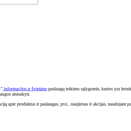
.”
informacijos ir švietimo
paslaugų teikimo sąlygomis, kurios yra bendr
augos atsisakyti.
apie produktus ir paslaugas, pvz., naujienas ir akcijas, naudojant pa