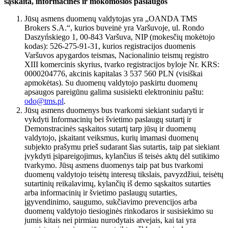
sąskaita, informacinės ir mokomosios paslaugos
Jūsų asmens duomenų valdytojas yra „OANDA TMS
Brokers S.A.“, kurios buveinė yra Varšuvoje, ul. Rondo
Daszyńskiego 1, 00-843 Varšuva, NIP (mokesčių mokėtojo
kodas): 526-275-91-31, kurios registracijos duomenis
Varšuvos apygardos teismas, Nacionalinio teismų registro
XIII komercinis skyrius, tvarko registracijos byloje Nr. KRS:
0000204776, akcinis kapitalas 3 537 560 PLN (visiškai
apmokėtas). Su duomenų valdytojo paskirtu duomenų
apsaugos pareigūnu galima susisiekti elektroniniu paštu:
odo@tms.pl
.
Jūsų asmens duomenys bus tvarkomi siekiant sudaryti ir
vykdyti Informacinių bei švietimo paslaugų sutartį ir
Demonstracinės sąskaitos sutartį tarp jūsų ir duomenų
valdytojo, įskaitant veiksmus, kurių imamasi duomenų
subjekto prašymu prieš sudarant šias sutartis, taip pat siekiant
įvykdyti įsipareigojimus, kylančius iš teisės aktų dėl sutikimo
tvarkymo. Jūsų asmens duomenys taip pat bus tvarkomi
duomenų valdytojo teisėtų interesų tikslais, pavyzdžiui, teisėtų
sutartinių reikalavimų, kylančių iš demo sąskaitos sutarties
arba informacinių ir švietimo paslaugų sutarties,
įgyvendinimo, saugumo, sukčiavimo prevencijos arba
duomenų valdytojo tiesioginės rinkodaros ir susisiekimo su
jumis kitais nei pirmiau nurodytais atvejais, kai tai yra