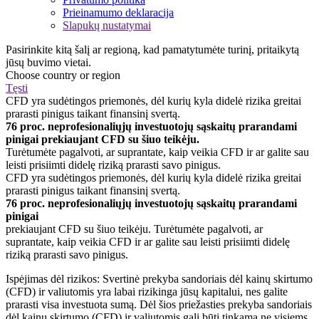
Prieinamumo deklaracija
Slapukų nustatymai
Pasirinkite kitą šalį ar regioną, kad pamatytumėte turinį, pritaikytą
jūsų buvimo vietai.
Choose country or region
Tęsti
CFD yra sudėtingos priemonės, dėl kurių kyla didelė rizika greitai
prarasti pinigus taikant finansinį svertą.
76 proc. neprofesionaliųjų investuotojų sąskaitų prarandami
pinigai prekiaujant CFD su šiuo teikėju.
Turėtumėte pagalvoti, ar suprantate, kaip veikia CFD ir ar galite sau
leisti prisiimti didelę riziką prarasti savo pinigus.
CFD yra sudėtingos priemonės, dėl kurių kyla didelė rizika greitai
prarasti pinigus taikant finansinį svertą.
76 proc. neprofesionaliųjų investuotojų sąskaitų prarandami
pinigai
prekiaujant CFD su šiuo teikėju. Turėtumėte pagalvoti, ar
suprantate, kaip veikia CFD ir ar galite sau leisti prisiimti didelę
riziką prarasti savo pinigus.
Ispėjimas dėl rizikos: Svertinė prekyba sandoriais dėl kainų skirtumo
(CFD) ir valiutomis yra labai rizikinga jūsų kapitalui, nes galite
prarasti visa investuota sumą. Dėl šios priežasties prekyba sandoriais
dėl kainų skirtumo (CFD) ir valiutomis gali būti tinkama ne visiems