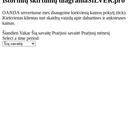
Istorinių skirtumų diagramaSILVER.pro
OANDA serveriuose mes išsaugome kiekvieną kainos pokytį (tick).
Kiekvienas klientas turi skaidrų vaizdą apie dabartines ir ankstesnes
kainas.
Šiandien
Vakar
Šią savaitę
Praėjusi savaitė
Praėjusį mėnesį
Select a time period: