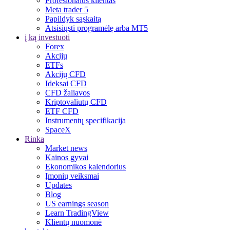
Profesionalus klientas
Meta trader 5
Papildyk sąskaitą
Atsisiųsti programėlę arba MT5
į ką investuoti
Forex
Akcijų
ETFs
Akcijų CFD
Ideksai CFD
CFD žaliavos
Kriptovaliutų CFD
ETF CFD
Instrumentų specifikacija
SpaceX
Rinka
Market news
Kainos gyvai
Ekonomikos kalendorius
Įmonių veiksmai
Updates
Blog
US earnings season
Learn TradingView
Klientų nuomonė