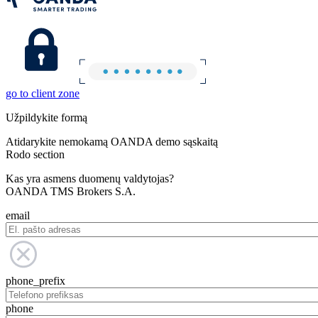
go to client zone
Užpildykite formą
Atidarykite nemokamą OANDA demo sąskaitą
Rodo section
Kas yra asmens duomenų valdytojas?
OANDA TMS Brokers S.A.
email
phone_prefix
phone