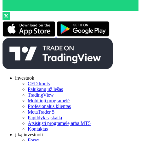
investuok
CFD konts
Palūkanų už lėšas
TradingView
Mobilioji programėlė
Profesionalus klientas
MetaTrader 5
Papildyk sąskaitą
Atsisiųsti programėlę arba MT5
Kontaktas
į ką investuoti
Forex