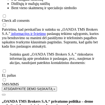
Didžiųjų ir mažųjų raidžių
Bent vieno skaitmenų ir specialiojo simbolio
Check all consents
Patvirtinu, kad perskaičiau ir sutinku su „OANDA TMS Brokers
S.A.”
informacijos ir švietimo
paslaugų teikimo sąlygomis, kurios
yra bendravimo su manimi dėl pasiūlymo ir telefoninės pagalbos
sąskaitos tvarkymo klausimais pagrindas. Suprantu, kad galiu bet
kada šios paslaugos atsisakyti.
Sutinku gauti „OANDA TMS Brokers S.A.” rinkodaros
informaciją apie produktus ir paslaugas, pvz., naujienas ir
akcijas, naudojant pateiktus kontaktinius duomenis:
El. paštas
SMS/MMS
ATSIDARYKITE DEMO SĄSKAITĄ »
„OANDA TMS Brokers S.A.“ privatumo politika – demo