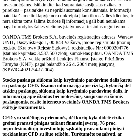
investuotojams. Įsitikinkite, kad suprantate susijusias rizikas, o
prireikus – pasitarkite su nepriklausomais konsultantais. Informacija
pateikta šiame tinklapyje nera nukreipta į tam tikros šalies klientus, ir
nera skirta toms šalims kuriose šį informacija gali būti netinkama
pagal nurodytos šalies vietinius įstatymus ar teisinius reguliavimus.
OANDA TMS Brokers S.A. buveinės registracijos adresas: Warsaw
UNIT, Daszyńskiego 1, 00-843 Varšuva, įmonė registruota Įmonių
registre (Krajowy Rejestr Sądowy), registracijos Nr.: 0000204776.
Įstatinis kapitalas: 3,537.560 zlotų, sumokėtas pilnai. OANDA TMS
Brokers S.A. veiklą prižiuri Lenkijos Finansų Įstaigų Priežiūros
Tarnyba (KNF), pagal balandžio 26 d. 2004 metų įstatymą.
(KPWiG-4021-54-1/2004).
Stocks paslauga siūloma kaip kryžminio pardavimo dalis kartu
su paslauga CFD. Išsamią informaciją apie riziką, kylančią dėl
atskirų paslaugų, siūlomų kaip kryžminio pardavimo dalis, ir
informaciją apie išlaidas bei mokesčius, susijusius su šiomis
paslaugomis, rasite interneto svetainės OANDA TMS Brokers
skiltyje Dokumentai.
CFD yra sudėtingos priemonės, dėl kurių kyla didelė rizika
greitai prarasti pinigus taikant finansinį svertą. 76 proc.
neprofesionaliųjų investuotojų sąskaitų prarandami pinigai
prekiaujant CFD su šiuo teikėju. Turėtumėte pagalvoti, ar