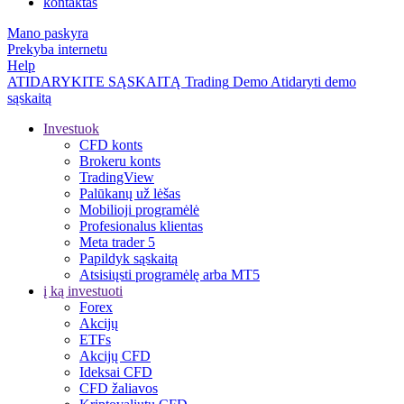
kontaktas
Mano paskyra
Prekyba internetu
Help
ATIDARYKITE SĄSKAITĄ
Trading
Demo
Atidaryti demo
sąskaitą
Investuok
CFD konts
Brokeru konts
TradingView
Palūkanų už lėšas
Mobilioji programėlė
Profesionalus klientas
Meta trader 5
Papildyk sąskaitą
Atsisiųsti programėlę arba MT5
į ką investuoti
Forex
Akcijų
ETFs
Akcijų CFD
Ideksai CFD
CFD žaliavos