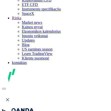
Kriptovaliutų CFD
ETF CFD
Instrumentų specifikacija
SpaceX
Rinka
Market news
Kainos gyvai
Ekonomikos kalendorius
Įmonių veiksmai
Updates
Blog
US earnings season
Learn TradingView
Klientų nuomonė
kontaktas