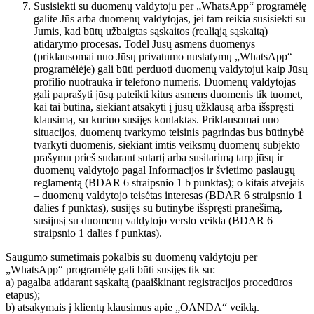
Susisiekti su duomenų valdytoju per „WhatsApp“ programėlę
galite Jūs arba duomenų valdytojas, jei tam reikia susisiekti su
Jumis, kad būtų užbaigtas sąskaitos (realiąją sąskaitą)
atidarymo procesas. Todėl Jūsų asmens duomenys
(priklausomai nuo Jūsų privatumo nustatymų „WhatsApp“
programėlėje) gali būti perduoti duomenų valdytojui kaip Jūsų
profilio nuotrauka ir telefono numeris. Duomenų valdytojas
gali paprašyti jūsų pateikti kitus asmens duomenis tik tuomet,
kai tai būtina, siekiant atsakyti į jūsų užklausą arba išspręsti
klausimą, su kuriuo susijęs kontaktas. Priklausomai nuo
situacijos, duomenų tvarkymo teisinis pagrindas bus būtinybė
tvarkyti duomenis, siekiant imtis veiksmų duomenų subjekto
prašymu prieš sudarant sutartį arba susitarimą tarp jūsų ir
duomenų valdytojo pagal Informacijos ir švietimo paslaugų
reglamentą (BDAR 6 straipsnio 1 b punktas); o kitais atvejais
– duomenų valdytojo teisėtas interesas (BDAR 6 straipsnio 1
dalies f punktas), susijęs su būtinybe išspręsti pranešimą,
susijusį su duomenų valdytojo verslo veikla (BDAR 6
straipsnio 1 dalies f punktas).
Saugumo sumetimais pokalbis su duomenų valdytoju per
„WhatsApp“ programėlę gali būti susijęs tik su:
a) pagalba atidarant sąskaitą (paaiškinant registracijos procedūros
etapus);
b) atsakymais į klientų klausimus apie „OANDA“ veiklą.