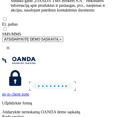
Sutinku gauti „OANDA TMS Brokers S.A.” rinkodaros
informaciją apie produktus ir paslaugas, pvz., naujienas ir
akcijas, naudojant pateiktus kontaktinius duomenis:
El. paštas
SMS/MMS
ATSIDARYKITE DEMO SĄSKAITĄ »
go to client zone
Užpildykite formą
Atidarykite nemokamą OANDA demo sąskaitą
Rodo section