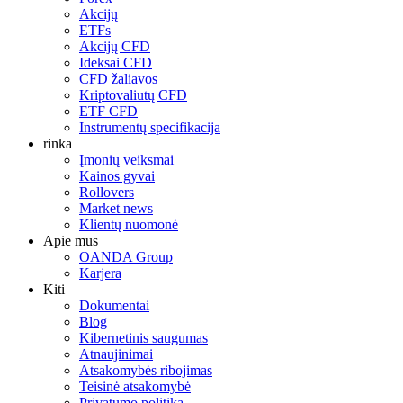
Akcijų
ETFs
Akcijų CFD
Ideksai CFD
CFD žaliavos
Kriptovaliutų CFD
ETF CFD
Instrumentų specifikacija
rinka
Įmonių veiksmai
Kainos gyvai
Rollovers
Market news
Klientų nuomonė
Apie mus
OANDA Group
Karjera
Kiti
Dokumentai
Blog
Kibernetinis saugumas
Atnaujinimai
Atsakomybės ribojimas
Teisinė atsakomybė
Privatumo politika