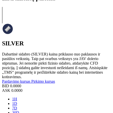
SILVER
Dabartinė sidabro (SILVER) kaina priklauso nuo paklausos ir
pasiūlos veiksnių. Taip pat svarbus veiksnys yra JAV dolerio
stiprumas. Jei nenorite pirkti fizinio sidabro, atidarykite CFD
poziciją. Į sidabrą galite investuoti neišeidami iš namų. Atsisiųskite
„TMS“ programėlę ir peržiūrėkite sidabro kainą bei internetines
kotiravimus.
Pardavimo kursas
Pirkimo kursas
BID
0.0000
ASK
0.0000
1H
1D
7D
30D