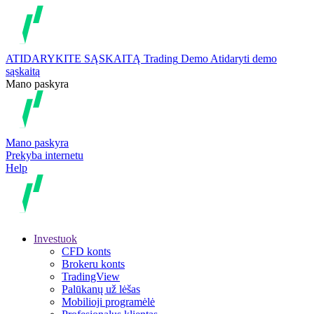
ATIDARYKITE SĄSKAITĄ
Trading
Demo
Atidaryti demo
sąskaitą
Mano paskyra
Mano paskyra
Prekyba internetu
Help
Investuok
CFD konts
Brokeru konts
TradingView
Palūkanų už lėšas
Mobilioji programėlė