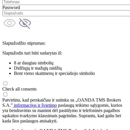
Password
Slaptažodžio stiprumas:
Slaptažodis turi būti sudarytas iš:
8 ar daugiau simbolių
Didžiųjų ir mažųjų raidžių
Bent vieno skaitmenų ir specialiojo simbolio
Check all consents
Patvirtinu, kad perskaičiau ir sutinku su „OANDA TMS Brokers
S.A.”
informacijos ir švietimo
paslaugų teikimo sąlygomis, kurios
yra bendravimo su manimi dėl pasiūlymo ir telefoninės pagalbos
sąskaitos tvarkymo klausimais pagrindas. Suprantu, kad galiu bet
kada šios paslaugos atsisakyti.