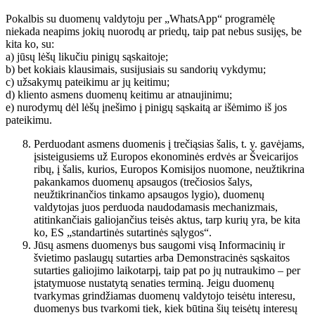
Pokalbis su duomenų valdytoju per „WhatsApp“ programėlę
niekada neapims jokių nuorodų ar priedų, taip pat nebus susijęs, be
kita ko, su:
a) jūsų lėšų likučiu pinigų sąskaitoje;
b) bet kokiais klausimais, susijusiais su sandorių vykdymu;
c) užsakymų pateikimu ar jų keitimu;
d) kliento asmens duomenų keitimu ar atnaujinimu;
e) nurodymų dėl lėšų įnešimo į pinigų sąskaitą ar išėmimo iš jos
pateikimu.
Perduodant asmens duomenis į trečiąsias šalis, t. y. gavėjams,
įsisteigusiems už Europos ekonominės erdvės ar Šveicarijos
ribų, į šalis, kurios, Europos Komisijos nuomone, neužtikrina
pakankamos duomenų apsaugos (trečiosios šalys,
neužtikrinančios tinkamo apsaugos lygio), duomenų
valdytojas juos perduoda naudodamasis mechanizmais,
atitinkančiais galiojančius teisės aktus, tarp kurių yra, be kita
ko, ES „standartinės sutartinės sąlygos“.
Jūsų asmens duomenys bus saugomi visą Informacinių ir
švietimo paslaugų sutarties arba Demonstracinės sąskaitos
sutarties galiojimo laikotarpį, taip pat po jų nutraukimo – per
įstatymuose nustatytą senaties terminą. Jeigu duomenų
tvarkymas grindžiamas duomenų valdytojo teisėtu interesu,
duomenys bus tvarkomi tiek, kiek būtina šių teisėtų interesų