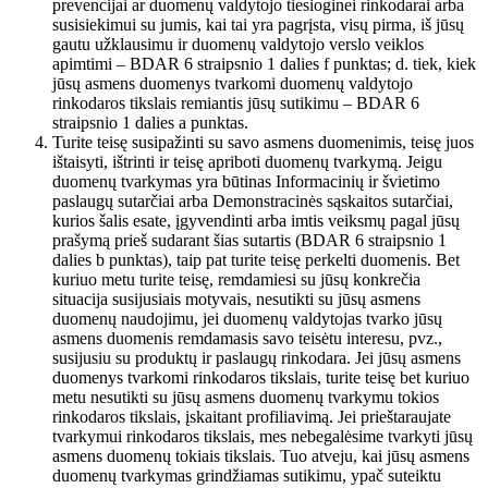
prevencijai ar duomenų valdytojo tiesioginei rinkodarai arba
susisiekimui su jumis, kai tai yra pagrįsta, visų pirma, iš jūsų
gautu užklausimu ir duomenų valdytojo verslo veiklos
apimtimi – BDAR 6 straipsnio 1 dalies f punktas; d. tiek, kiek
jūsų asmens duomenys tvarkomi duomenų valdytojo
rinkodaros tikslais remiantis jūsų sutikimu – BDAR 6
straipsnio 1 dalies a punktas.
Turite teisę susipažinti su savo asmens duomenimis, teisę juos
ištaisyti, ištrinti ir teisę apriboti duomenų tvarkymą. Jeigu
duomenų tvarkymas yra būtinas Informacinių ir švietimo
paslaugų sutarčiai arba Demonstracinės sąskaitos sutarčiai,
kurios šalis esate, įgyvendinti arba imtis veiksmų pagal jūsų
prašymą prieš sudarant šias sutartis (BDAR 6 straipsnio 1
dalies b punktas), taip pat turite teisę perkelti duomenis. Bet
kuriuo metu turite teisę, remdamiesi su jūsų konkrečia
situacija susijusiais motyvais, nesutikti su jūsų asmens
duomenų naudojimu, jei duomenų valdytojas tvarko jūsų
asmens duomenis remdamasis savo teisėtu interesu, pvz.,
susijusiu su produktų ir paslaugų rinkodara. Jei jūsų asmens
duomenys tvarkomi rinkodaros tikslais, turite teisę bet kuriuo
metu nesutikti su jūsų asmens duomenų tvarkymu tokios
rinkodaros tikslais, įskaitant profiliavimą. Jei prieštaraujate
tvarkymui rinkodaros tikslais, mes nebegalėsime tvarkyti jūsų
asmens duomenų tokiais tikslais. Tuo atveju, kai jūsų asmens
duomenų tvarkymas grindžiamas sutikimu, ypač suteiktu