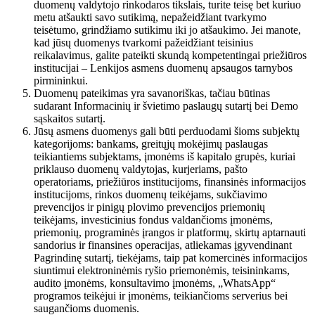
duomenų valdytojo rinkodaros tikslais, turite teisę bet kuriuo
metu atšaukti savo sutikimą, nepažeidžiant tvarkymo
teisėtumo, grindžiamo sutikimu iki jo atšaukimo. Jei manote,
kad jūsų duomenys tvarkomi pažeidžiant teisinius
reikalavimus, galite pateikti skundą kompetentingai priežiūros
institucijai – Lenkijos asmens duomenų apsaugos tarnybos
pirmininkui.
Duomenų pateikimas yra savanoriškas, tačiau būtinas
sudarant Informacinių ir švietimo paslaugų sutartį bei Demo
sąskaitos sutartį.
Jūsų asmens duomenys gali būti perduodami šioms subjektų
kategorijoms: bankams, greitųjų mokėjimų paslaugas
teikiantiems subjektams, įmonėms iš kapitalo grupės, kuriai
priklauso duomenų valdytojas, kurjeriams, pašto
operatoriams, priežiūros institucijoms, finansinės informacijos
institucijoms, rinkos duomenų teikėjams, sukčiavimo
prevencijos ir pinigų plovimo prevencijos priemonių
teikėjams, investicinius fondus valdančioms įmonėms,
priemonių, programinės įrangos ir platformų, skirtų aptarnauti
sandorius ir finansines operacijas, atliekamas įgyvendinant
Pagrindinę sutartį, tiekėjams, taip pat komercinės informacijos
siuntimui elektroninėmis ryšio priemonėmis, teisininkams,
audito įmonėms, konsultavimo įmonėms, „WhatsApp“
programos teikėjui ir įmonėms, teikiančioms serverius bei
saugančioms duomenis.