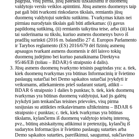
pagrįsta, visų pirma, jūsų pateiktu užklausimu ir duomenų
valdytojo verslo veiklos apimtimi. Jūsų asmens duomenys taip
pat gali būti tvarkomi rinkodaros tikslais, remiantis jūsų
duomenų valdytojui suteiktu sutikimu. Tvarkymas kitais nei
pirmiau nurodytais tikslais gali būti atliekamas: (i) gavus
papildomą sutikimą, (ii) remiantis taikytina teise, arba (iii) kai
tai suderinama su tikslu, kuriuo asmens duomenys buvo iš
pradžių surinkti (2016 m. balandžio 27 d. Europos Parlamento
ir Tarybos reglamento (ES) 2016/679 dėl fizinių asmenų
apsaugos tvarkant asmens duomenis ir dėl laisvo tokių
duomenų judėjimo bei kuriuo panaikinama Direktyva
95/46/EB (toliau – BDAR) 6 straipsnio 4 dalis).
Jūsų asmens duomenų tvarkymo teisinis pagrindas yra: a. tiek,
kiek duomenų tvarkymas yra būtinas Informacinių ir švietimo
paslaugų sutarčiai bei Demo sąskaitos sutarčiai įvykdyti ir
veiksmams, atliekamiems prieš sudarant sutartį, atlikti –
BDAR 6 straipsnio 1 dalies b punktas; b. tiek, kiek duomenų
tvarkymas yra būtinas duomenų valdytojui, kad jis galėtų
įvykdyti jam tenkančias teisines prievoles, visų pirma
susijusias su atitikties reikalavimams užtikrinimu – BDAR 6
straipsnio c punktas; c. tiek, kiek tvarkymas yra būtinas
tikslams, kylančiems iš duomenų valdytojo teisėtų interesų,
pvz., būtinų atsiskaitymų atlikimui ir pretenzijų, kylančių iš
sudarytos Informacijos ir švietimo paslaugų sutarties arba
Demo sąskaitos sutarties, pareiškimui, saugumui, sukčiavimo