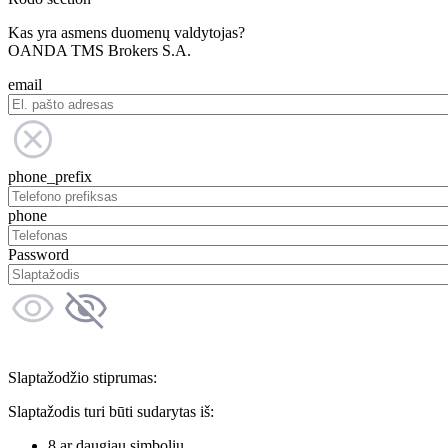
Kas yra asmens duomenų valdytojas?
OANDA TMS Brokers S.A.
email
phone_prefix
phone
Password
Slaptažodžio stiprumas:
Slaptažodis turi būti sudarytas iš:
8 ar daugiau simbolių