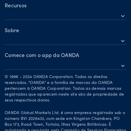
Ações
TradingView
Recursos
Commodities
expand_more
MetaTrader 5
Ajuda
Criptomoedas
OANDA Labs
Sobre
expand_more
Grupo OANDA
Prêmios
Comece com o app da OANDA
expand_more
Torne-se um parceiro
Baixe na App Store
Carreiras
© 1996 - 2024 OANDA Corporation. Todos os direitos
Disponível no Google Play
reservados. “OANDA” e a família de marcas da OANDA
Documentos legais
pertencem à OANDA Corporation. Todas as demais marcas
Negociar pelo TradingView
registradas que aparecem neste site são de propriedade de
seus respectivos donos.
OANDA Global Markets Ltd. é uma empresa registrada sob o
número BVI 2026433, com sede em Kingston Chambers, PO
Box 173, Road Town, Tortola, Ilhas Virgens Britânicas. É
autorizada e regulada pela Comissão de Serviços Financeiros