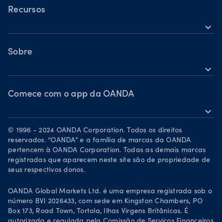
Ações
TradingView
Recursos
Commodities
expand_more
MetaTrader 5
Ajuda
Criptomoedas
OANDA Labs
Sobre
expand_more
Grupo OANDA
Prêmios
Comece com o app da OANDA
expand_more
Torne-se um parceiro
Baixe na App Store
Carreiras
© 1996 - 2024 OANDA Corporation. Todos os direitos
Disponível no Google Play
reservados. “OANDA” e a família de marcas da OANDA
Documentos legais
pertencem à OANDA Corporation. Todas as demais marcas
Negociar pelo TradingView
registradas que aparecem neste site são de propriedade de
seus respectivos donos.
OANDA Global Markets Ltd. é uma empresa registrada sob o
número BVI 2026433, com sede em Kingston Chambers, PO
Box 173, Road Town, Tortola, Ilhas Virgens Britânicas. É
autorizada e regulada pela Comissão de Serviços Financeiros