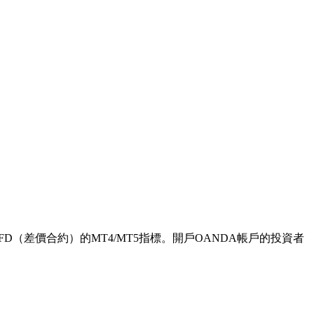
外匯/CFD（差價合約）的MT4/MT5指標。開戶OANDA帳戶的投資者