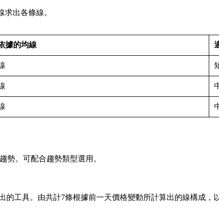
燭線求出各條線。
依據的均線
線
線
線
中長期趨勢。可配合趨勢類型選用。
DER所設計出的工具。由共計7條根據前一天價格變動所計算出的線構成