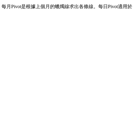
線、每月Pivot是根據上個月的蠟燭線求出各條線。每日Pivot適用於