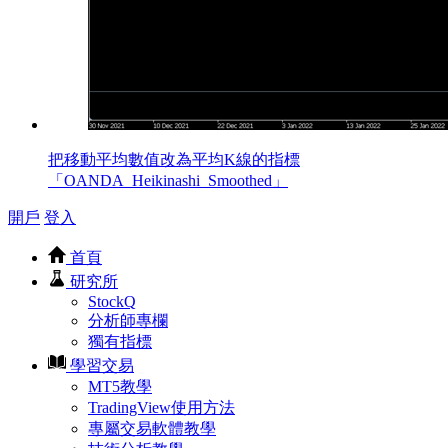
把移動平均數值改為平均K線的指標
「OANDA_Heikinashi_Smoothed」
開戶
登入
首頁
研究所
StockQ
分析師專欄
獨有指標
學習交易
MT5教學
TradingView使用方法
專屬交易軟體教學