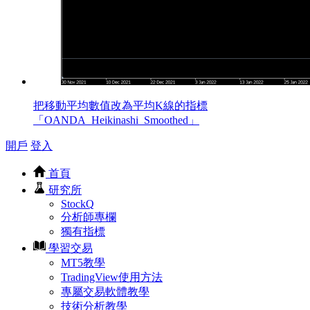
把移動平均數值改為平均K線的指標
「OANDA_Heikinashi_Smoothed」
開戶
登入
首頁
研究所
StockQ
分析師專欄
獨有指標
學習交易
MT5教學
TradingView使用方法
專屬交易軟體教學
技術分析教學