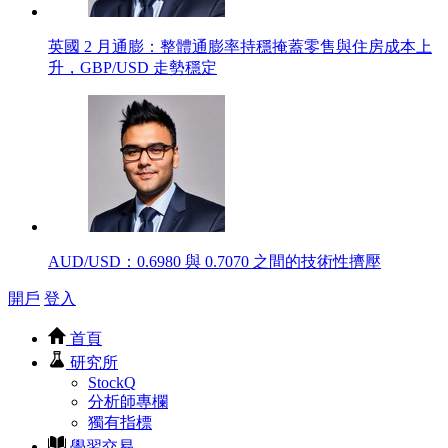
英國 2 月通膨：整體通膨率持穩掩蓋零售與住房成本上
升，GBP/USD 走勢穩定
AUD/USD：0.6980 與 0.7070 之間的技術性擠壓
開戶
登入
首頁
研究所
StockQ
分析師專欄
獨有指標
學習交易