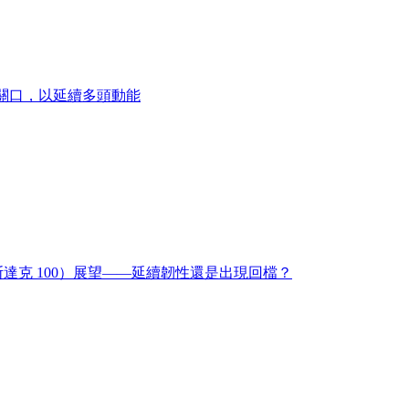
美元關口，以延續多頭動能
納斯達克 100）展望——延續韌性還是出現回檔？