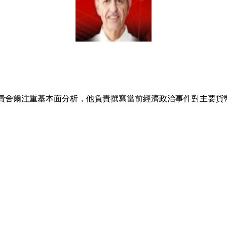
）。費舍爾注重基本面分析，他負責撰寫當前經濟政治事件對主要貨幣