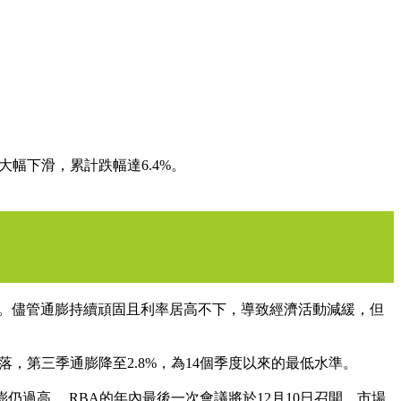
已大幅下滑，累計跌幅達6.4%。
%不變。儘管通膨持續頑固且利率居高不下，導致經濟活動減緩，但
回落，第三季通膨降至2.8%，為14個季度以來的最低水準。
膨仍過高。 RBA的年內最後一次會議將於12月10日召開，市場