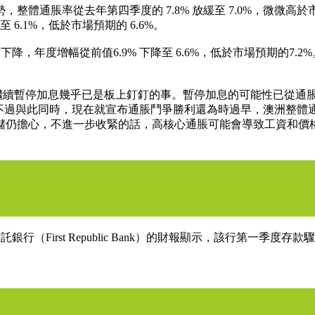
脹率從去年第四季度的 7.8% 放緩至 7.0%，微微高於市場預期的
至 6.1%，低於市場預期的 6.6%。
度增幅從前值6.9% 下降至 6.6%，低於市場預期的7.2%。季
繼續暫停加息幾乎已是板上釘釘的事。暫停加息的可能性已從通脹報告
過與此同時，現在就宣布通脹鬥爭勝利還為時過早，澳洲整體通脹
儲仍擔心，不進一步收緊的話，高核心通脹可能會導致工資和價
行（First Republic Bank）的財報顯示，該行第一季度