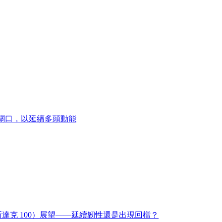
美元關口，以延續多頭動能
納斯達克 100）展望——延續韌性還是出現回檔？